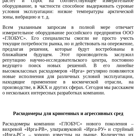
растет и спрос на соответствующее измерительное
оборудование, в частности способное выдерживать суровые
условия эксплуатации: низкие температуры арктической
зоны, вибрацию и т. д.
Всем указанным запросам в полной мере отвечает
измерительное оборудование российского предприятия ООО
«ГЛОБУС». Его специалисты смогли не просто учесть
текущие потребности рынка, но и действовать на опережение,
предлагая решения, которые будут востребованы в
ближайшем будущем. Этот производитель заслужил
репутацию научно-исследовательского центра, постоянно
ведущего поиск новых решений. В его линейке
высококлассных расходомеров «Ирга» регулярно появляются
новые исполнения для различных условий эксплуатации,
находящие применение в космической отрасли, на
производстве, в ЖКХ и других сферах. Сегодня мы расскажем
о нескольких интересных разработках компании.
Расходомеры для криогенных и агрессивных сред
Расходомеры компании «ГЛОБУС» нового поколения –
вихревой «­Ирга-РВ», ультразвуковой «Ирга-РУ» и струйный
«Ирга-РС» – хорошо известны на рынке. Количество их