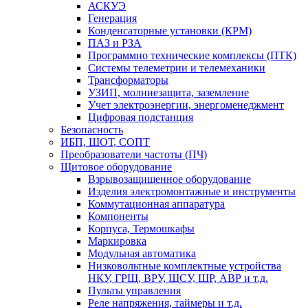
АСКУЭ
Генерация
Конденсаторные установки (КРМ)
ПАЗ и РЗА
Программно технические комплексы (ПТК)
Системы телеметрии и телемеханики
Трансформаторы
УЗИП, молниезащита, заземление
Учет электроэнергии, энергоменеджмент
Цифровая подстанция
Безопасность
ИБП, ШОТ, СОПТ
Преобразователи частоты (ПЧ)
Щитовое оборудование
Взрывозащищенное оборудование
Изделия электромонтажные и инструменты
Коммутационная аппаратура
Компоненты
Корпуса, Термошкафы
Маркировка
Модульная автоматика
Низковольтные комплектные устройства
НКУ, ГРЩ, ВРУ, ЩСУ, ШР, АВР и т.д.
Пульты управления
Реле напряжения, таймеры и т.д.