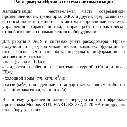
Расходомеры «Ирга»
в системах автоматизации
Автоматизация – неотъемлемая часть современной
промышленности, транспорта, ЖКХ и других сфер хозяйства,
и способность встраиваться в автоматизированные системы
управления – характеристика, которая требуется практически
от любого нового промышленного оборудования.
Для работы в АСУ и системах учета расходомеры «Ирга»
получили от разработчиков целый комплекс функций и
интерфейсов. Они способны передавать информацию о
мгновенном расходе:
- пара (т/ч, кг/ч, ГДж);
- жидкости, особенно высокотемпературной (т/ч или кг/ч,
ГДж);
3
- холодной воды (т/ч, кг/ч, м
/ч);
3
- газов (м
/ч, приведенные к стандартным условиям, либо, по
желанию заказчика, т/ч или кг/ч).
В систему управления данные передаются по цифровым
протоколам Modbus RTU, HART, RS‑232, 4–20 мА или другим
по выбору заказчика.