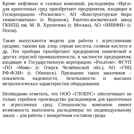
Кроме нефтяных и газовых компаний, расходомеры «Ирга»
для криогенных сред приобретают предприятия, входящие в
Госкорпорацию «Роскосмос»: АО «Конструкторское бюро
химавтоматики» (г. Воронеж), Ракетно-космический завод
ГКНПЦ им. М. В. Хруничева (г. Москва), АО «НИИФИ» (г.
Пенза).
Также выпускаются модели для работы с агрессивными
средами, такими как хлор, серная кислота, соляная кислота и
др. Эти приборы приобретают предприятия химической и
других отраслей промышленности, в частности предприятия,
входящие в Государственную корпорацию «Росатом»: ФГУП
«ПО «Маяк» (г. Озерск Челябинской обл.), АО «ГНЦ
РФ‑ФЭИ» (г. Обнинск). Признание таких заказчиков –
показатель надежности, безотказности и высоких
метрологических характеристик оборудования.
Необходимо отметить, что ООО «ГЛОБУС» обеспечивает не
только серийное производство расходомеров для криогенных
и агрессивных сред. Специалисты компании имеют
возможность выполнить расходомеры по индивидуальному
заказу – для работы с конкретным составом среды.