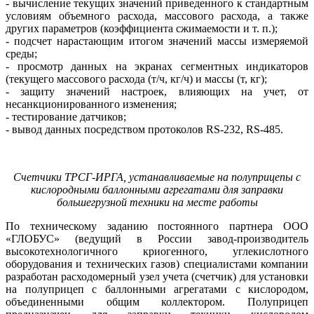
- вычисление текущих значений приведенного к стандартным
условиям объемного расхода, массового расхода, а также
других параметров (коэффициента сжимаемости и т. п.);
- подсчет нарастающим итогом значений массы измеряемой
среды;
- просмотр данных на экранах сегментных индикаторов
(текущего массового расхода (т/ч, кг/ч) и массы (т, кг);
- защиту значений настроек, влияющих на учет, от
несанкционированного изменения;
- тестирование датчиков;
- вывод данных посредством протоколов RS‐232, RS‐485.
Счетчики ТРСГ-ИРГА, устанавливаемые на полуприцепы с
кислородными баллонными агрегатами для заправки
большегрузной техники на месте работы
По техническому заданию постоянного партнера ООО
«ГЛОБУС» (ведущий в России завод‐производитель
высокотехнологичного криогенного, углекислотного
оборудования и технических газов) специалистами компании
разработан расходомерный узел учета (счетчик) для установки
на полуприцеп с баллонными агрегатами с кислородом,
объединенными общим коллектором. Полуприцеп