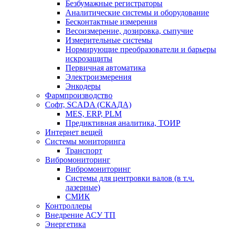
Безбумажные регистраторы
Аналитические системы и оборудование
Бесконтактные измерения
Весоизмерение, дозировка, сыпучие
Измерительные системы
Нормирующие преобразователи и барьеры
искрозащиты
Первичная автоматика
Электроизмерения
Энкодеры
Фармпроизводство
Софт, SCADA (СКАДА)
MES, ERP, PLM
Предиктивная аналитика, ТОИР
Интернет вещей
Системы мониторинга
Транспорт
Вибромониторинг
Вибромониторинг
Системы для центровки валов (в т.ч.
лазерные)
СМИК
Контроллеры
Внедрение АСУ ТП
Энергетика