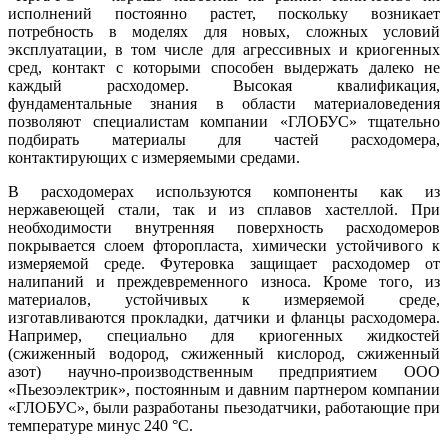
исполнений постоянно растет, поскольку возникает
потребность в моделях для новых, сложных условий
эксплуатации, в том числе для агрессивных и криогенных
сред, контакт с которыми способен выдержать далеко не
каждый расходомер. Высокая квалификация,
фундаментальные знания в области материаловедения
позволяют специалистам компании ­«ГЛОБУС» тщательно
подбирать материалы для частей расходомера,
контактирующих с измеряемыми средами.
В расходомерах используются компоненты как из
нержавеющей стали, так и из сплавов хастеллой. При
необходимости внутренняя поверхность расходомеров
покрывается слоем фторопласта, химически устойчивого к
измеряемой среде. Футеровка защищает расходомер от
налипаний и преждевременного износа. Кроме то­го, из
материалов, устойчивых к измеряемой среде,
изготавливаются прокладки, датчики и фланцы расходомера.
Например, специально для криогенных жидкостей
(сжиженный водород, сжиженный кислород, сжиженный
азот) научно-производственным предприятием ООО
«Пьезоэлектрик», постоянным и давним партнером компании
«ГЛОБУС», были разработаны пьезодатчики, работающие при
температуре минус 240 °C.