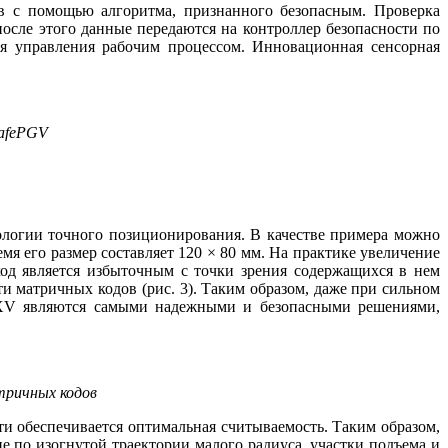
в с помощью алгоритма, признанного безопасным. Проверка
после этого данные передаются на контроллер безопасности по
ля управления рабочим процессом. Инновационная сенсорная
safePGV
ологии точного позиционирования. В качестве примера можно
я его размер составляет 120 × 80 мм. На практике увеличение
од является избыточным с точки зрения содержащихся в нем
и матричных кодов (рис. 3). Таким образом, даже при сильном
ePXV являются самыми надежными и безопасными решениями,
тричных кодов
и обеспечивается оптимальная считываемость. Таким образом,
 по изогнутой траектории малого радиуса, участки подъема и