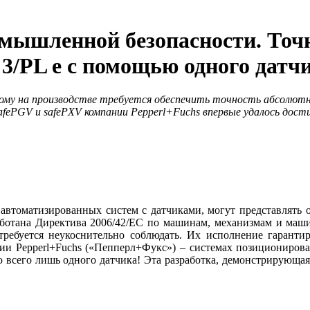
омышленной безопасности. Точ
3/PL e с помощью одного датч
му на производстве требуется обеспечить точность абсолютн
fePGV и safePXV компании Pepperl+Fuchs впервые удалось дости
втоматизированных систем с датчиками, могут представлять оп
ботана Директива 2006/42/ЕС по машинам, механизмам и маш
й требуется неукоснительно соблюдать. Их исполнение гарант
нии Pepperl+Fuchs («Пепперл+Фукс») – системах позиционирова
ью всего лишь одного датчика! Эта разработка, демонстрирующа