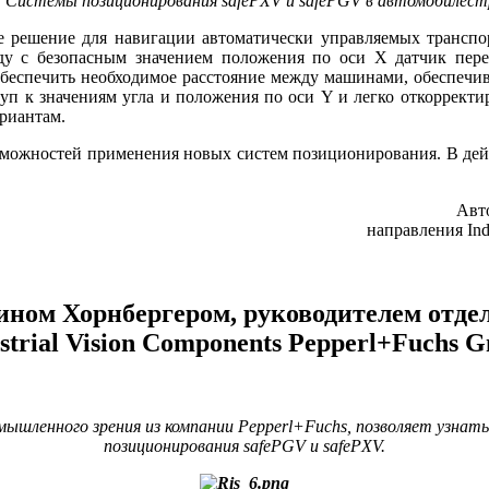
. Системы позиционирования safePXV и safePGV в автомобилест
 решение для навигации автоматически управляемых транспор
яду с безопасным значением положения по оси Х датчик перед
беспечить необходимое расстояние между машинами, обеспечив
уп к значениям угла и положения по оси Y и легко откорректир
риантам.
можностей применения новых систем позиционирования. В дейст
Авто
направления Ind
ином Хорнбергером, руководителем отде
strial Vision Components Pepperl+Fuchs
ышленного зрения из компании Pepperl+Fuchs, позволяет узнат
позиционирования safePGV и safePXV.