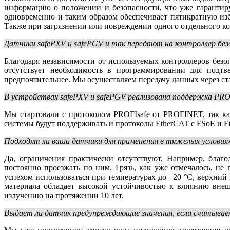
информацию о положении и безопасности, что уже гарантиру
одновременно и таким образом обеспечивает пятикратную изб
Также при загрязнении или повреждении одного отдельного к
Датчики safePXV и safePGV и так передают на контроллер бе
Благодаря независимости от используемых контроллеров без
отсутствует необходимость в программировании для подтв
предпочтительнее. Мы осуществляем передачу данных через с
В устройствах safePXV и safePGV реализована поддержка PRO
Мы стартовали с протоколом PROFIsafe от PROFINET, так как
системы будут поддерживать и протоколы EtherCAT с FSoE и Et
Подходят ли ваши датчики для применения в тяжелых условия
Да, ограничения практически отсутствуют. Например, благ
постоянно проезжать по ним. Грязь, как уже отмечалось, н
успехом использоваться при температурах до –20 °C, верхни
материала обладает высокой устойчивостью к влиянию внеш
излучению на протяжении 10 лет.
Выдает ли датчик предупреждающие значения, если считываем