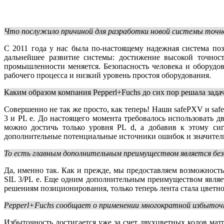
Что послужило причиной для разработки новой системы точно
С 2011 года у нас была по-настоящему надежная система п
дальнейшее развитие системы: достижение высокой точнос
промышленности меняется. Безопасность человека и оборудо
рабочего процесса и низкий уровень простоя оборудования.
Каким образом компания Pepperl+
Fuchs до сих пор решала зад
Совершенно не так же просто, как теперь! Наши safePXV и sa
3 и PL e. До настоящего момента требовалось использовать 
можно достичь только уровня PL d, а добавив к этому сиг
дополнительные потенциальные источники ошибок и значитель
То есть главным дополнительным преимуществом является без
Да, именно так. Как и прежде, мы предоставляем возможност
SIL 3/PL e. Еще одним дополнительным преимуществом являе
решениям позиционирования, только теперь лента стала цветн
Pepperl+Fuchs сообщает о применении многократной избыточн
Избыточность достигается уже за счет двухцветных кодов ма