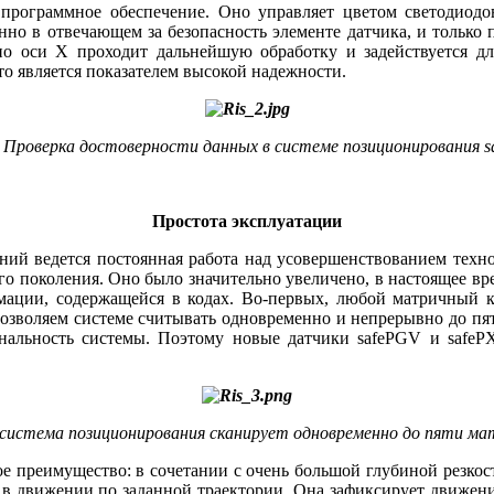
программное обеспечение. Оно управляет цветом светодиодо
но в отвечающем за безопасность элементе датчика, и только 
е по оси X проходит дальнейшую обработку и задействуется д
о является показателем высокой надежности.
. Проверка достоверности данных в системе позиционирования 
Простота эксплуатации
ений ведется постоянная работа над усовершенствованием техн
 поколения. Оно было значительно увеличено, в настоящее врем
рмации, содержащейся в кодах. Во‑первых, любой матричный к
озволяем системе считывать одновременно и непрерывно до пят
ональность системы. Поэтому новые датчики safePGV и saf
 система позиционирования сканирует одновременно до пяти ма
е преимущество: в сочетании с очень большой глубиной резкост
в движении по заданной траектории. Она зафиксирует движение