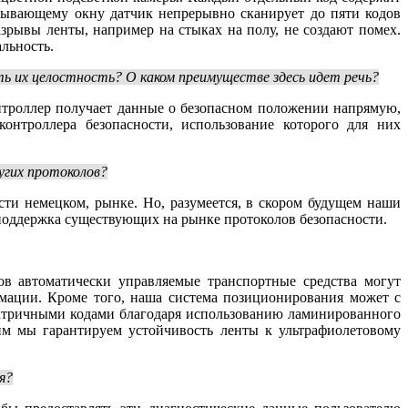
итывающему окну датчик непрерывно сканирует до пяти кодов
зрывы ленты, например на стыках на полу, не создают помех.
льность.
ь их целостность? О каком преимуществе здесь идет речь?
нтроллер получает данные о безопасном положении напрямую,
онтроллера безопасности, использование которого для них
угих протоколов?
сти немецком, рынке. Но, разумеется, в скором будущем наши
я поддержка существующих на рынке протоколов безопасности.
ов автоматически управляемые транспортные средства могут
рмации. Кроме того, наша система позиционирования может с
 матричными кодами благодаря использованию ламинированного
им мы гарантируем устойчивость ленты к ультрафиолетовому
я?