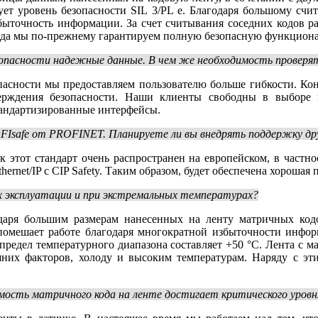
ет уровень безопасности SIL 3/PL e. Благодаря большому сч
ыточность информации. За счет считывания соседних кодов ра
ода мы по-прежнему гарантируем полную безопасную функциона
зопасности надежные данные. В чем же необходимость проверят
опасности мы предоставляем пользователю больше гибкости. Ко
ерждения безопасности. Наши клиенты свободны в выборе к
тандартизированные интерфейсы.
FIsafe от PROFINET. Планируете ли вы внедрять поддержку др
 этот стандарт очень распространен на европейском, в частно
hernet/IP с CIP Safety. Таким образом, будет обеспечена хороша
х эксплуатации и при экстремальных температурах?
одаря большим размерам нанесенных на ленту матричных код
е помешает работе благодаря многократной избыточности инфо
й предел температурного диапазона составляет +50 °C. Лента с
них факторов, холоду и высоким температурам. Наряду с эт
ость матричного кода на ленте достигает критического уровн