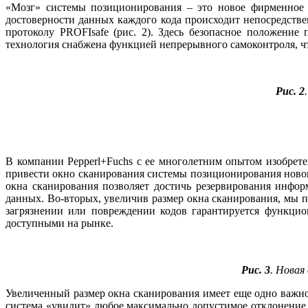
«Мозг» системы позиционирования – это новое фирменное 
достоверности данных каждого кода происходит непосредствен
протоколу PROFIsafe (рис. 2). Здесь безопасное положени
технология снабжена функцией непрерывного самоконтроля, чт
Рис. 2
В компании Pepperl+Fuchs с ее многолетним опытом изобрет
привести окно сканирования системы позиционирования нового
окна сканирования позволяет достичь резервирования инфо
данных. Во‑вторых, увеличив размер окна сканирования, мы п
загрязнении или повреждении кодов гарантируется функци
доступными на рынке.
Рис. 3
. Новая
Увеличенный размер окна сканирования имеет еще одно важно
система «увидит» любое максимально допустимое отклонение 