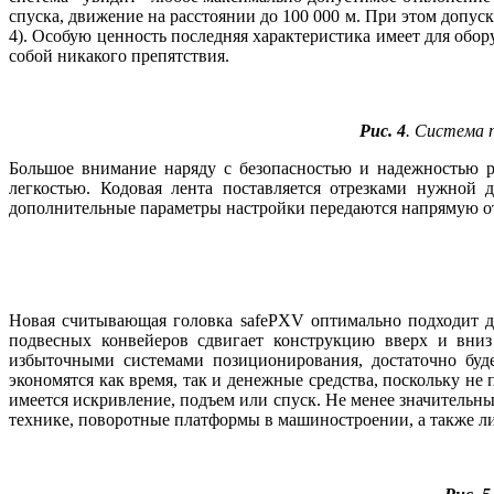
спуска, движение на расстоянии до 100 000 м. При этом допус
4). Особую ценность последняя характеристика имеет для обо
собой никакого препятствия.
Рис. 4
. Система 
Большое внимание наряду с безопасностью и надежностью р
легкостью. Кодовая лента поставляется отрезками нужной 
дополнительные параметры настройки передаются напрямую от
Новая считывающая головка safePXV оптимально подходит д
подвесных конвейеров сдвигает конструкцию вверх и вни
избыточными системами позиционирования, достаточно буде
экономятся как время, так и денежные средства, поскольку н
имеется искривление, подъем или спуск. Не менее значитель
технике, поворотные платформы в машиностроении, а также ли