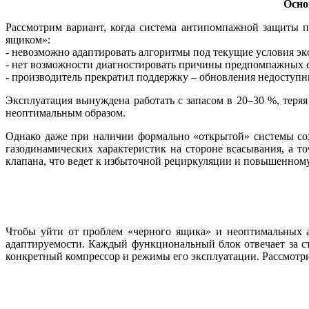
Осно
Рассмотрим вариант, когда система антипомпажной защиты п
ящиком»:
- невозможно адаптировать алгоритмы под текущие условия эк
- нет возможности диагностировать причины предпомпажных 
- производитель прекратил поддержку – обновления недоступны
Эксплуатация вынуждена работать с запасом в 20–30 %, теряя
неоптимальным образом.
Однако да­же при наличии формально «открытой» системы сох
газодинамических характеристик на стороне всасывания, а 
клапана, что ведет к избыточной рециркуляции и повышенному 
Чтобы уйти от проблем «черного ящика» и неоптимальных а
адаптируемости. Каждый функциональный блок отвечает за ст
конкретный компрессор и режимы его эксплуатации. Рассмотр