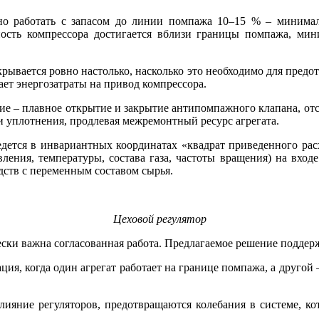
но работать с запасом до линии помпажа 10–15 % – минима
ость компрессора достигается вблизи границы помпажа, мин
вается ровно настолько, насколько это необходимо для предо
шает энергозатраты на привод компрессора.
е – плавное открытие и закрытие антипомпажного клапана, отс
и уплотнения, продлевая межремонтный ресурс агрегата.
ется в инвариантных координатах «квадрат приведенного расх
ления, температуры, состава га­за, частоты вращения) на вход
ств с переменным составом сырья.
Цеховой регулятор
ески важна согласованная работа. Предлагаемое решение подде
ция, когда один агрегат работает на границе помпажа, а друго
лияние регуляторов, предотвращаются колебания в системе, к