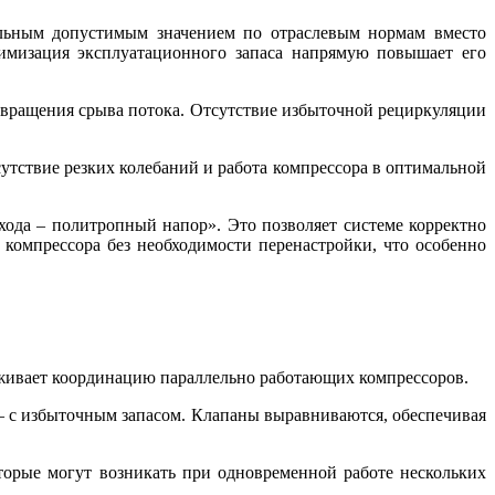
льным допустимым значением по отраслевым нормам вместо
имизация эксплуатационного запаса напрямую повышает его
твращения срыва потока. Отсутствие избыточной рециркуляции
утствие резких колебаний и работа компрессора в оптимальной
ода – политропный напор». Это позволяет системе корректно
е компрессора без необходимости перенастройки, что особенно
рживает координацию параллельно работающих компрессоров.
й – с избыточным запасом. Клапаны выравниваются, обеспечивая
оторые могут возникать при одновременной работе нескольких