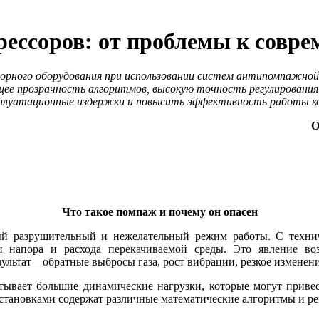
ессоров: от проблемы к совр
сорного оборудования при использовании систем антипомпажно
ее прозрачность алгоритмов, высокую точность регулировани
сплуатационные издержки и повысить эффективность работы ко
О
Что такое помпаж и почему он опасен
ый разрушительный и нежелательный режим работы. С техни
и напора и расхода перекачиваемой среды. Это явление во
ьтат – обратные выбросы га­за, рост вибрации, резкое изменение
тывает большие динамические нагрузки, которые могут прив
тановками содержат различные математические алгоритмы и ре