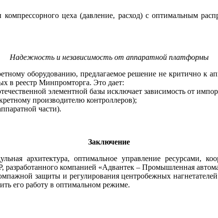
компрессорного це­ха (давление, расход) с оптимальным рас
Надежность и независимость от аппаратной платформы
ретному оборудованию, предлагаемое решение не критично к ап
ых в реестр Минпромторга. Это дает:
течественной элементной ба­зы исключает зависимость от импор
нкретному производителю контроллеров);
ппаратной части).
Заключение
льная архитектура, оптимальное управление ресурсами, коо
, разработанного компанией «Адвантек – Промышленная автома
мпажной защиты и регулирования центробежных нагнетателей 
ить его работу в оптимальном режиме.