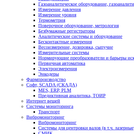
Газоаналитическое оборудование, газоаналит
Измерение давления
Измерение уровня
Термометрия
Поверочное оборудование, метрология
Безбумажные регистраторы
Аналитические системы и оборудование
Бесконтактные измерения
Весоизмерение, дозировка, сыпучие
Измерительные системы
Нормирующие преобразователи и барьеры ис
Первичная автоматика
Электроизмерения
Энкодеры
Фармпроизводство
Софт, SCADA (СКАДА)
MES, ERP, PLM
Предиктивная аналитика, ТОИР
Интернет вещей
Системы мониторинга
Транспорт
Вибромониторинг
Вибромониторинг
Системы для центровки валов (в т.ч. лазерные
СМИК