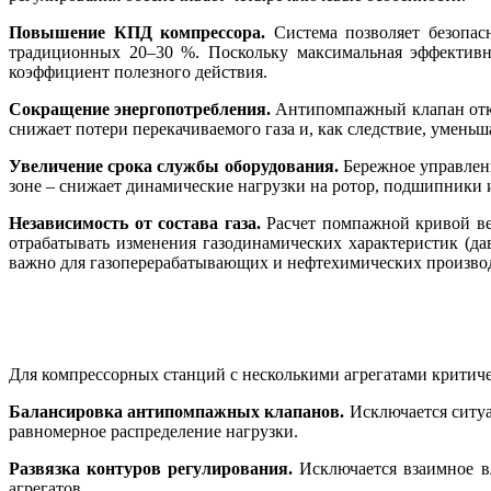
Повышение КПД компрессора.
Система позволяет безопас
традиционных 20–30 %. Поскольку максимальная эффективн
коэффициент полезного действия.
Сокращение энергопотребления.
Антипомпажный клапан откры
снижает потери перекачиваемого га­за и, как следствие, умень
Увеличение срока службы оборудования.
Бережное управлени
зо­не – снижает динамические нагрузки на ротор, подшипники 
Независимость от состава га­за.
Расчет помпажной кривой вед
отрабатывать изменения газодинамических характеристик (дав
важно для газоперерабатывающих и нефтехимических производ
Для компрессорных станций с несколькими агрегатами критич
Балансировка антипомпажных клапанов.
Исключается ситуа
равномерное распределение нагрузки.
Развязка контуров регулирования.
Исключается взаимное в
агрегатов.