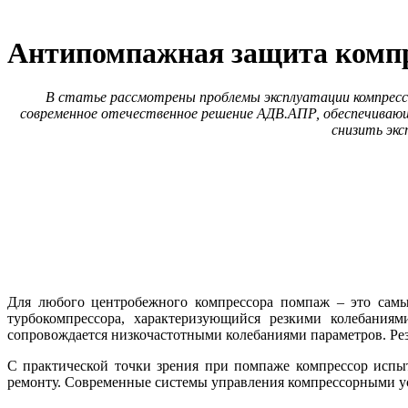
Антипомпажная защита компр
В статье рассмотрены проблемы эксплуатации компрес
современное отечественное решение АДВ.АПР, обеспечивающ
снизить эк
Для любого центробежного компрессора помпаж – это сам
турбокомпрессора, характеризующийся резкими колебаниям
сопровождается низкочастотными колебаниями параметров. Резул
С практической точки зрения при помпаже компрессор испы
ремонту. Современные системы управления компрессорными ус