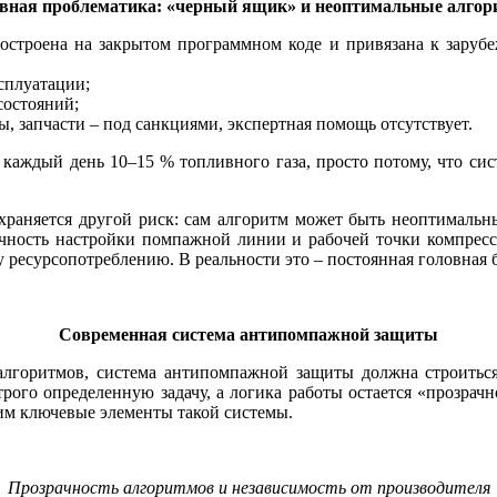
вная проблематика: «черный ящик» и неоптимальные алго
остроена на закрытом программном ко­де и привязана к заруб
сплуатации;
состояний;
, запчасти – под санкциями, экспертная помощь отсутствует.
 каждый день 10–15 % топливного га­за, просто потому, что си
раняется другой риск: сам алгоритм может быть неоптимальным.
точность настройки помпажной линии и рабочей точки компрес
ресурсопотреблению. В реальности это – постоянная головная б
Современная система
антипомпажной защиты
лгоритмов, система антипомпажной защиты должна строиться
рого определенную задачу, а логика работы остается «прозрачн
им ключевые элементы такой системы.
Прозрачность алгоритмов
и независимость от производителя