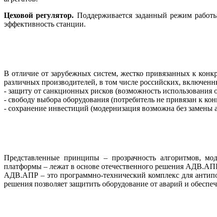
Цеховой регулятор.
Поддерживается заданный режим работы 
эффективность станции.
В отличие от зарубежных систем, жестко привязанных к конк
различных производителей, в том числе российских, включенн
- защиту от санкционных рисков (возможность использования о
- свободу выбора оборудования (потребитель не привязан к ко
- сохранение инвестиций (модернизация возможна без замены а
Представленные принципы – прозрачность алгоритмов, моду
платформы – лежат в основе отечественного решения АДВ.АПР
АДВ.АПР – это программно-технический комплекс для антипо
решения позволяет защитить оборудование от аварий и обеспеч