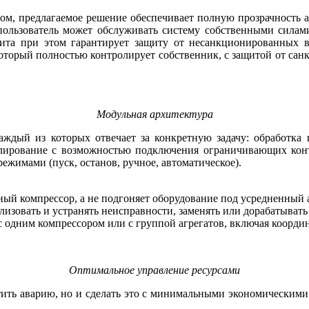
м, предлагаемое решение обеспечивает полную прозрачность а
: пользователь может обслуживать систему собственными сила
ита при этом гарантирует защиту от несанкционированных в
оторый полностью контролирует собственник, с защитой от сан
Модульная архитектура
ждый из которых отвечает за конкретную задачу: обработка и
лирование с возможностью подключения ограничивающих конт
ежимами (пуск, останов, ручное, автоматическое).
тный компрессор, а не подгоняет оборудование под усредненный 
лизовать и устранять неисправности, заменять или дорабатыват
 с одним компрессором или с группой агрегатов, включая коорд
Оптимальное управление ресурсами
тить аварию, но и сделать это с минимальными экономическими