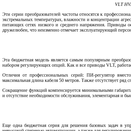
VLT HV
Эти серии преобразователей частоты относятся к профессион
экстремальных температурах, влажности и концент­рации агрес
питающих сетях низкого и среднего напряжения. Приводы о
дружелюбен, что неизменно отмечает эксплуатирующий персон
Эта бюджетная модель является самым популярным преобраз
набором регулирующих опций. Как и все приводы VLT, работа
Отличия от профессиональных серий: ПИ-регулятор вмест
максимальная длина кабеля 50 метров. Также отсутствует ряд
Сокращение функций компенсируется минимальными габаритам
и отсутствие необходимости обслуживания, элементарная и бы
Еще одна бюджетная серия для решения базовых задач в уп
невысокой степенью автоматизации, а также для регулирован