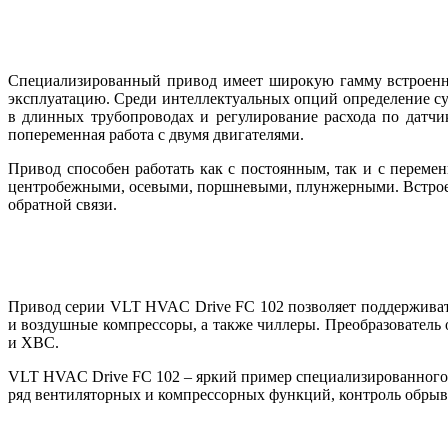
Специализированный привод имеет широкую гамму встроенн
эксплуатацию. Среди интеллектуальных опций определение сух
в длинных трубопроводах и регулирование расхода по датчи
попеременная работа с двумя двигателями.
Привод способен работать как с постоянным, так и с перем
центробежными, осевыми, поршневыми, плунжерными. Встроен
обратной связи.
Привод серии VLT HVAC Drive FC 102 позволяет поддерживать
и воздушные компрессоры, а также чиллеры. Преобразователь 
и ХВС.
VLT HVAC Drive FC 102 – яркий пример специализированного 
ряд вентиляторных и компрессорных функций, контроль обры