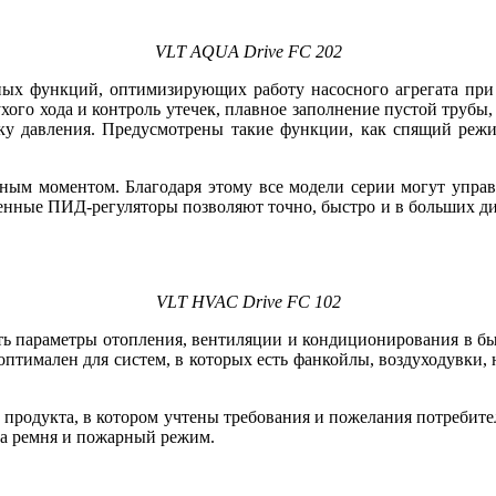
VLT AQUA Drive FC 202
ых функций, оптимизирующих работу насосного агрегата пр
ого хода и контроль утечек, плавное заполнение пустой трубы
ку давления. Предусмот­рены такие функции, как спящий реж
енным моментом. Благодаря этому все модели серии могут упра
ные ПИД-регуляторы позволяют точно, быстро и в больших диап
VLT HVAC Drive FC 102
 параметры отопления, вентиляции и кондиционирования в быт
оптимален для систем, в которых есть фанкойлы, воздуходувки
продукта, в котором учтены требования и пожелания потребител
ва ремня и пожарный режим.