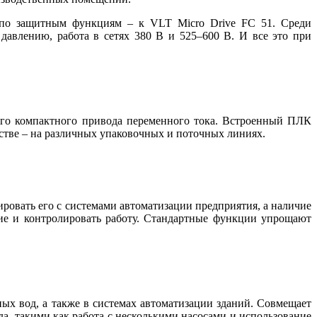
, по защитным функциям – к VLT Micro Drive FC 51. Среди
давлению, работа в сетях 380 В и 525–600 В. И все это при
ного компактного привода переменного тока. Встроенный ПЛК
стве – на различных упаковочных и поточных линиях.
ровать его с системами автоматизации предприятия, а наличие
е и контролировать работу. Стандартные функции упрощают
ых вод, а также в системах автоматизации зданий. Совмещает
, такими как работа с несколькими насосами и использование