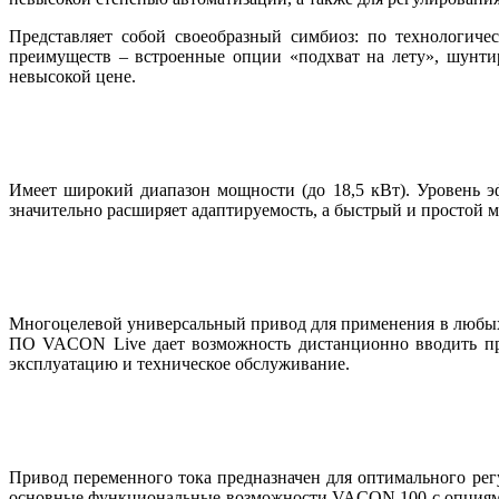
Представляет собой своеобразный симбиоз: по технологич
преимуществ – встроенные опции «подхват на лету», шунтир
невысокой цене.
Имеет широкий диапазон мощности (до 18,5 кВт). Уровень э
значительно расширяет адаптируемость, а быстрый и простой 
Многоцелевой универсальный привод для применения в любых с
ПО VACON Live дает возможность дистанционно вводить пр
эксплуатацию и техническое обслуживание.
Привод переменного тока предназначен для оптимального рег
основные функциональные возможности VACON 100 с опциями, 