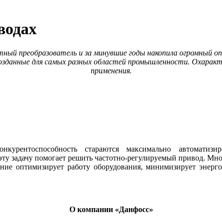
иводах
тный преобразователь и за минувшие годы накопила огромный оп
данные для самых разных областей промышленности. Охаракте
применения.
курентоспособность стараются максимально автоматиз
ту задачу помогает решить частотно-регулируемый привод. Мно
ание оптимизирует работу оборудования, минимизирует энерг
О компании «Данфосс»