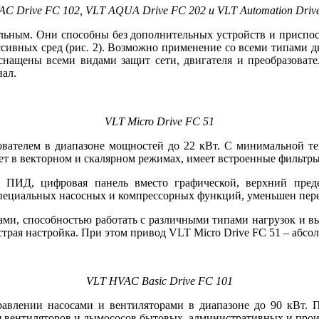
AC Drive FC 102, VLT AQUA
Drive FC 202 и VLT Automation Driv
альным. Они способны без дополнительных устройств и приспо
сивных сред (рис. 2). Возможно применение со всеми типами дв
снащены всеми видами защит сети, двигателя и преобразовате
ал.
VLT Micro Drive FC 51
ователем в диапазоне мощностей до 22 кВт. С минимальной т
ет в векторном и скалярном режимах, имеет встроенные фильтр
о ПИД, цифровая панель вместо графической, верхний пред
 специальных насосных и компрессорных функций, уменьшен пер
и, способностью работать с различными типами нагрузок и вы
страя настройка. При этом привод VLT Micro Drive FC 51 – абс
VLT HVAC Basic Drive FC 101
равлении насосами и вентиляторами в диапазоне до 90 кВт.
ия вентиляторов и дымососов бытовых, административных и пр