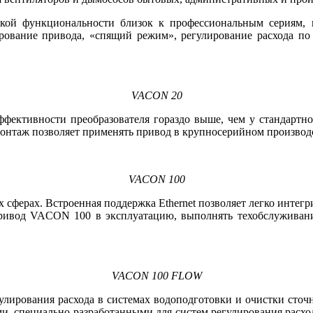
еской функциональности близок к профессиональным сериям
ование привода, «спящий режим», регулирование расхода по 
VACON 20
ффективности преобразователя гораздо выше, чем у стандарт
монтаж позволяет применять привод в крупносерийном производ
VACON 100
ферах. Встроенная поддержка Ethernet позволяет легко интегри
ивод VACON 100 в эксплуатацию, выполнять техобслуживани
VACON 100 FLOW
улирования расхода в системах водоподготовки и очистки сточн
специально разработанными для систем регулирования расхода