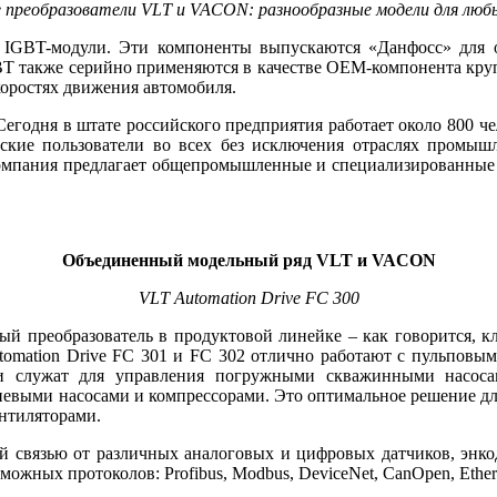
реобразователи VLT и VACON: разнообразные модели для любы
е IGBT-модули. Эти компоненты выпускаются «Данфосс» для об
BT также серийно применяются в качестве OEM-компонента кр
коростях движения автомобиля.
Сегодня в штате российского предприятия работает около 800 ч
ские пользователи во всех без исключения отраслях промыш
 компания предлагает общепромышленные и специализированные 
Объединенный модельный ряд VLT и VACON
VLT Automation Drive FC 300
й преобразователь в продуктовой линейке – как говорится, к
tomation Drive FC 301 и FC 302 отлично работают с пульпо
Они служат для управления погружными скважинными насо
евыми насосами и компрессорами. Это оптимальное решение дл
нтиляторами.
й связью от различных аналоговых и цифровых датчиков, энко
ожных протоколов: Profibus, Modbus, DeviceNet, CanOpen, Ethern