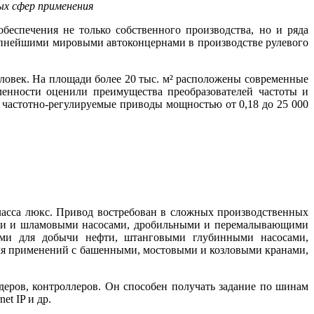
х сфер применения
еспечения не только собственного производства, но и ряда
упнейшими мировыми автоконцернами в производстве рулевого
еловек. На площади более 20 тыс. м² расположены современные
ленности оценили преимущества преобразователей частоты и
частотно-регулируемые приводы мощностью от 0,18 до 25 000
ласса люкс. Привод востребован в сложных производственных
выми и шламовыми насосами, дробильными и перемалывающими
сами для добычи нефти, штанговыми глубинными насосами,
я применений с башенными, мостовыми и козловыми кранами,
деров, контроллеров. Он способен получать задание по шинам
et IP и др.