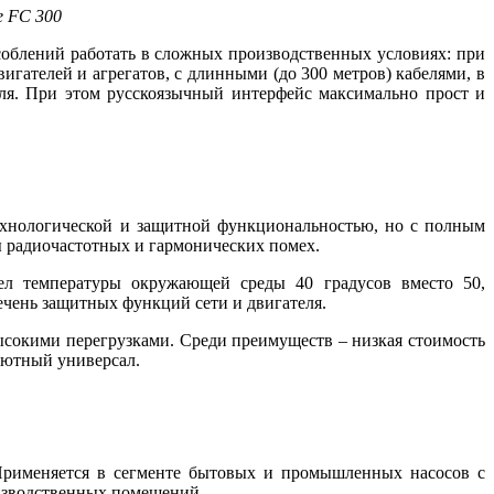
e FC 300
соблений работать в сложных производственных условиях: при
игателей и агрегатов, с длинными (до 300 метров) кабелями, в
ля. При этом русскоязычный интерфейс максимально прост и
ехнологической и защитной функциональностью, но с полным
ы радиочастотных и гармонических помех.
ел температуры окружающей среды 40 градусов вместо 50,
ечень защитных функций сети и двигателя.
сокими перегрузками. Среди преимуществ – низкая стоимость
олютный универсал.
 Применяется в сегменте бытовых и промышленных насосов с
оизводственных помещений.