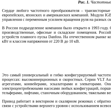
Рис. 1.
Частотные п
Сердце любого частотного преобразователя – транзисторны
европейских, японских и американских компаний. Модули IG
управления с переменным усилием вращения руля на разных с
В России подразделение компании было открыто в 1993 году. 
производственные, офисные и складские помещения. Россий
устройств плавного пуска Danfoss. На отечественном рынке
кВт и классом напряжения от 220 В до 10 кВ.
Это самый универсальный и гибко конфигурируемый частотны
процессах: высокоинерционных и скоростных. Серии VLT Au
агрегатами, конвейерами, эскалаторами и элеваторами. 
электроцентробежными насосами любых конфигураций, поршн
тельферами, лифтами, станочным оборудованием, тяжелыми ве
Привод работает в векторном и скалярном режимах с обратно
связи с устройствами верхнего уровня с использованием всевозм