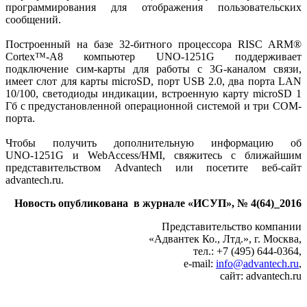
программирования для отображения пользовательских
сообщений.
Построенный на базе 32‑битного процессора RISC ARM®
Cortex™-A8 компьютер UNO‑1251G поддерживает
подключение сим-карты для работы с 3G-каналом связи,
имеет слот для карты microSD, порт USB 2.0, два порта LAN
10/100, светодиоды индикации, встроенную карту microSD 1
Гб с предустановленной операционной системой и три COМ-
порта.
Чтобы получить дополнительную информацию об
UNO‑1251G и WebAccess/HMI, свяжитесь с ближайшим
представительством Advantech или посетите веб-сайт
advantech.ru.
Новость опубликована в журнале «ИСУП», № 4(64)_2016
Представительство компании
«Адвантек Ко., Лтд.», г. Москва,
тел.: +7 (495) 644-0364,
e-mail:
info@advantech.ru
,
сайт: advantech.ru