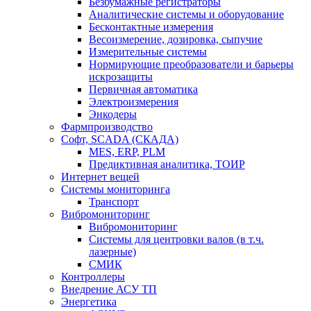
Безбумажные регистраторы
Аналитические системы и оборудование
Бесконтактные измерения
Весоизмерение, дозировка, сыпучие
Измерительные системы
Нормирующие преобразователи и барьеры
искрозащиты
Первичная автоматика
Электроизмерения
Энкодеры
Фармпроизводство
Софт, SCADA (СКАДА)
MES, ERP, PLM
Предиктивная аналитика, ТОИР
Интернет вещей
Системы мониторинга
Транспорт
Вибромониторинг
Вибромониторинг
Системы для центровки валов (в т.ч.
лазерные)
СМИК
Контроллеры
Внедрение АСУ ТП
Энергетика