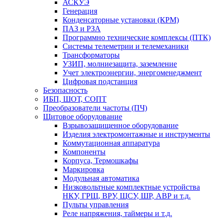
АСКУЭ
Генерация
Конденсаторные установки (КРМ)
ПАЗ и РЗА
Программно технические комплексы (ПТК)
Системы телеметрии и телемеханики
Трансформаторы
УЗИП, молниезащита, заземление
Учет электроэнергии, энергоменеджмент
Цифровая подстанция
Безопасность
ИБП, ШОТ, СОПТ
Преобразователи частоты (ПЧ)
Щитовое оборудование
Взрывозащищенное оборудование
Изделия электромонтажные и инструменты
Коммутационная аппаратура
Компоненты
Корпуса, Термошкафы
Маркировка
Модульная автоматика
Низковольтные комплектные устройства
НКУ, ГРЩ, ВРУ, ЩСУ, ШР, АВР и т.д.
Пульты управления
Реле напряжения, таймеры и т.д.