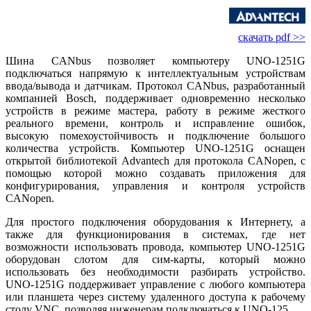
скачать pdf >>
Шина CANbus позволяет компьютеру UNO‑1251G
подключаться напрямую к интеллектуальным устройствам
ввода/вывода и датчикам. Протокол CANbus, разработанный
компанией Bosch, поддерживает одновременно несколько
устройств в режиме мастера, работу в режиме жесткого
реального времени, контроль и исправление ошибок,
высокую помехоустойчивость и подключение большого
количества устройств. Компьютер UNO‑1251G оснащен
открытой библиотекой Advantech для протокола CANopen, с
помощью которой можно создавать приложения для
конфигурирования, управления и контроля устройств
CANopen.
Для простого подключения оборудования к Интернету, а
также для функционирования в системах, где нет
возможности использовать провода, компьютер UNO‑1251G
оборудован слотом для сим-карты, который можно
использовать без необходимости разбирать устройство.
UNO‑1251G поддерживает управление с любого компьютера
или планшета через систему удаленного доступа к рабочему
столу VNC, позволяя инженерам подключаться к UNO‑125