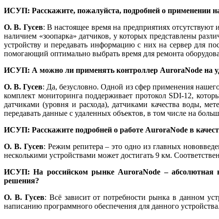
ИСУП: Расскажите, пожалуйста, подробней о применении 
О. В. Гусев
: В настоящее время на предприятиях отсутствуют
наличием «зоопарка» датчиков, у которых представлены разли
устройству и передавать информацию с них на сервер для п
помогающий оптимально выбрать время для ремонта оборудов
ИСУП: А можно ли применять контроллер AuroraNode на у
О. В. Гусев
: Да, безусловно. Одной из сфер применения нашего
комплект мониторинга поддерживает протокол SDI‑12, котор
датчиками (уровня и расхода), датчиками качества во­ды, 
передавать данные с удаленных объектов, в том числе на боль
ИСУП: Расскажите подробней о работе AuroraNode в качеств
О. В. Гусев
: Режим репитера – это одно из главных нововведе
несколькими устройствами может достигать 9 км. Соответствен
ИСУП: На российском рынке Aurora­Node – абсолютная 
решения?
О. В. Гусев
: Всё зависит от потребности рынка в данном уст
написанию программного обеспечения для данного устройства.