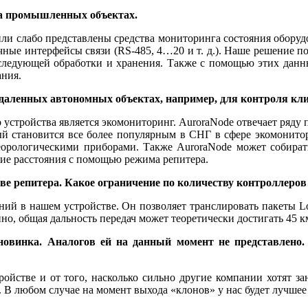
на промышленных объектах.
 или слабо представлены средства мониторинга состояния обор
чные интерфейсы связи (RS‑485, 4…20 и т. д.). На­ше решение 
оследующей обработки и хранения. Также с помощью этих данн
ания.
даленных автономных объектах, например, для контроля кл
 устройства является экомониторинг. Aurora­Node отвечает ря­д
ый становится все более популярным в СНГ в сфере экомонит
метеорологическими приборами. Также AuroraNode может собир
шие расстояния с помощью режима репитера.
е репитера. Какое ограничение по количеству контроллеров 
ний в нашем устройстве. Он позволяет транслировать пакеты Lo
но, общая дальность передач может теоретически достигать 45 к
новинка. Аналогов ей на данный момент не представлено
ройстве и от то­го, насколько сильно другие компании хотят 
 В любом случае на момент выхода «клонов» у нас будет лучшее