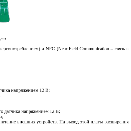
ули
ергопотреблением) и NFC (Near Field Communication – связь в
тчика напряжением 12 В;
;
го датчика напряжением 12 В;
и;
питание внешних устройств. На выход этой платы расширения