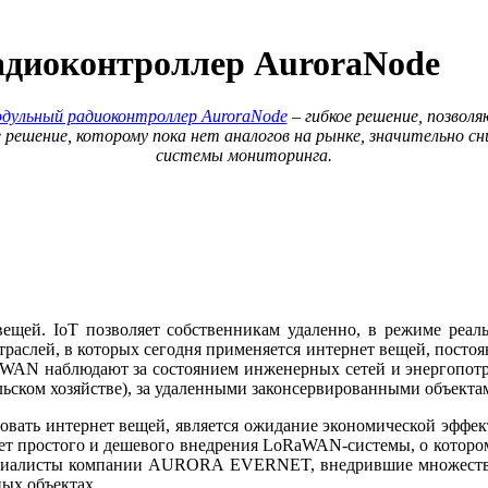
диоконтроллер AuroraNode
одульный радиоконтроллер AuroraNode
– гибкое решение, позвол
е решение, которому пока нет аналогов на рынке, значительно 
системы мониторинга.
ещей. IoT позволяет собственникам удаленно, в режиме реал
траслей, в которых сегодня применяется интернет вещей, посто
 LoRaWAN наблюдают за состоянием инженерных сетей и энергоп
ьском хозяйстве), за удаленными законсервированными объектам
вать интернет вещей, является ожидание экономической эффек
ет простого и дешевого внедрения LoRaWAN-системы, о котором т
пециалисты компании AURORA EVERNET, внедрившие множество с
ых объектах.