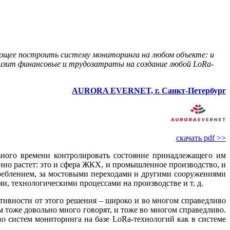
яющее построить систему мониторинга на любом объекте: и
снизит финансовые и трудозатраты на создание любой LoRa-
AURORA EVERNET, г. Санкт-Петербург
скачать pdf >>
ьного времени контролировать состояние принадлежащего им
янно растет: это и сфера ЖКХ, и промышленное производство, и
отреблением, за мостовыми переходами и другими сооружениями
и, технологическими процессами на производстве и т. д.
тивности от этого решения – широко и во многом справедливо
о­же довольно много говорят, и то­же во многом справедливо.
истем мониторинга на ба­зе LoRa-технологий как в системе