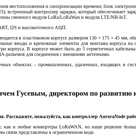
я местоположения и синхронизации времени; блок электропитан
23); встроенный контроллер зарядки, который обеспечивает зар
тенны сменного модуля LoRa/LoRaWan и модуля LTE/NB-IoT.
UART, I2S и высокоточного AЦП.
мещается в пластиковом корпусе размером 130 × 175 × 45 мм, 
ельные вводы и крепежные элементы для монтажа корпуса на с
утри корпуса. В корпусе может быть до 5 герметичных кабель
SMA-разъемов для соединения с внешними антеннами.
ичных объектах – промышленных, удаленных, входящих в сис
вичем Гусевым, директором по развит
. Расскажите, пожалуйста, как контроллер AuroraNode раб
 же, как и любые конвертеры LoRaWAN, но на­ше решение бо
тва связи представлены в ограниченном виде.