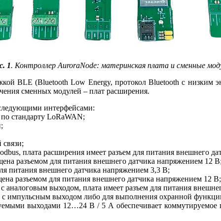
с. 1
. Контроллер AuroraNode: материнская плата и сменные мод
ой BLE (Bluetooth Low Energy, протокол Bluetooth с низким эн
ючения сменных модулей – плат расширения.
 следующими интерфейсами:
a по стандарту LoRaWAN;
;
 связи;
odbus, плата расширения имеет разъем для питания внешнего да
ащена разъемом для питания внешнего датчика напряжением 12 В
для питания внешнего датчика напряжением 3,3 В;
щена разъемом для питания внешнего датчика напряжением 12 В;
 с аналоговым выходом, плата имеет разъем для питания внешне
ов с импульсным выходом либо для выполнения охранной функци
уемыми выходами 12…24 В / 5 А обеспечивает коммутируемое 