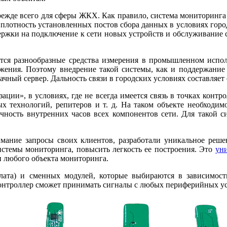
ежде всего для сферы ЖКХ. Как правило, система мониторинга 
 плотность установленных постов сбора данных в условиях горо
держки на подключение к се­ти новых устройств и обслуживание с
ся разнообразные средства измерения в промышленном исполне
жения. Поэтому внедрение такой системы, как и поддержание 
ачный сервер. Дальность связи в городских условиях составляет о
зации», в условиях, где не всегда имеется связь в точках конт
х технологий, репитеров и т. д. На таком объекте необходи
точность внутренних часов всех компонентов се­ти. Для такой
е запросы своих клиентов, разработали уникальное решение
истемы мониторинга, повысить легкость ее построения. Это
ун
 любого объекта мониторинга.
лата) и сменных модулей, которые выбираются в зависимост
контроллер сможет принимать сигналы с любых периферийных ус