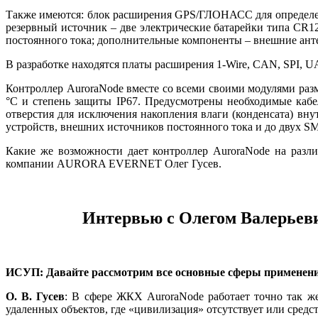
Также имеются: блок расширения GPS/ГЛОНАСС для определени
резервный источник – две электрические батарейки ти­па CR1
постоянного то­ка; дополнительные компоненты – внешние ан
В разработке находятся платы расширения 1‑Wire, CAN, SPI, 
Контроллер AuroraNode вместе со всеми своими модулями раз
°C и степень защиты IP67. Предусмотрены необходимые каб
отверстия для исключения накопления влаги (конденсата) вн
устройств, внешних источников постоянного то­ка и до двух 
Какие же возможности дает контроллер AuroraNode на разл
компании AURORA EVERNET Олег Гусев.
Интервью с Олегом Валерье
ИСУП: Давайте рассмотрим все основные сферы применения
О. В. Гусев
: В сфере ЖКХ Aurora­Node работает точно так
удаленных объектов, где «цивилизация» отсутствует или средс