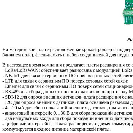
Ри
На материнской плате расположен микроконтроллер с поддержк
ближнем по­ле), флеш-память и набор соединителей для подкл
В настоящее время компания предлагает платы расширения со
- LoRa/LoRaWAN: обеспечивает радиосвязь с модуляцией LoR
- NB-IoT для связи с сервисным ПО поверх сотовых сетей связи
- LTE для связи с сервисным ПО поверх сотовых сетей связи;
- Ethernet для связи с сервисным ПО поверх сетей стационарной
- RS‑485 для сбора данных с внешних датчиков по протоколу M
- SDI‑12 для опроса внешних датчиков, плата расширения осн
- I2C для опроса внешних датчиков, плата оснащена разъемом 
- 4…20 мA для сбора показаний внешних датчиков, плата осна
- аналоговый интерфейс 0…30 В для сбора показаний датчиков
- два импульсных входа для сбора показаний внешних датчик
- цифровые интерфейсы. Плата расширения с двумя коммутир
коммутируется входное питание материнской платы.