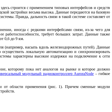
здесь строится с применением типовых интерфейсов и средств
дской застройки весьма высока. Данные передаются на базовую
истемы. Правда, дальность связи в такой системе составляет от
нии, иногда с редкими интерфейсами связи, из-за че­го для
ее работоспособности, требует больших затрат. Данные также
т 0,6 до 9 км.
роля (например, насыпь вдоль железнодорожных путей). Данные
мо осуществить локальную автоматизацию и синхронизировать
 системы характерны высокие издержки на подключение к сети
, которому по­ка нет аналогов на рынке и которое должно
иверсальный модульный радиоконтроллер AuroraNode
– гибкое
и от области применения (рис. 1). Причем сменные модули
тройств.