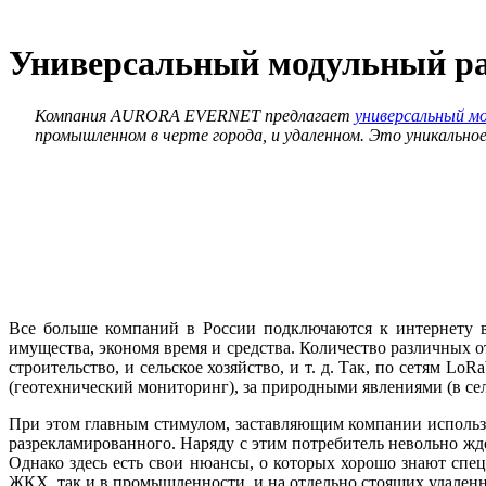
Универсальный модульный ра
Компания AURORA EVERNET предлагает
универсальный м
промышленном в черте города, и удаленном. Это уникально
Все больше компаний в России подключаются к интернету в
имущества, экономя время и средства. Количество различных о
строительство, и сельское хозяйство, и т. д. Так, по сетям
(геотехнический мониторинг), за природными явлениями (в сел
При этом главным стимулом, заставляющим компании использо
разрекламированного. Наряду с этим потребитель невольно жд
Однако здесь есть свои нюансы, о которых хорошо знают с
ЖКХ, так и в промышленности, и на отдельно стоящих удаленн