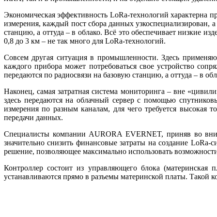
Экономическая эффективность LoRa-технологий характерна пр
измерения, каждый пост сбора данных узкоспециализирован, а
станцию, а оттуда – в облако. Всё это обеспечивает низкие из
0,8 до 3 км – не так много для LoRa-технологий.
Совсем другая ситуация в промышленности. Здесь применяют
каждого прибора может потребоваться свое устройство сопря
передаются по радиосвязи на базовую станцию, а оттуда – в обл
Наконец, самая затратная система мониторинга – вне «цивили
здесь передаются на облачный сервер с помощью спутниковы
измерения по разным каналам, для че­го требуется высокая 
передачи данных.
Специалисты компании AURORA EVERNET, приняв во внимани
значительно снизить финансовые затраты на создание LoRa-с
решение, позволяющее максимально использовать возможности
Контроллер состоит из управляющего блока (материнская п
устанавливаются прямо в разъемы материнской платы. Такой 