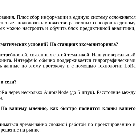
удования. Плюс сбор информации в единую систему осложняется
позволяет подключить множество различных сенсоров к единому
ых можно настроить и обучить блок предиктивной аналитики,
иматических условий? На станциях экомониторинга?
у потребностей, связанных с этой тематикой. Наш универсальный
оринга. Интерфейс обычно поддерживается гидрографическими
ать данные по этому протоколу и с помощью технологии LoRa
в сети?
Ra через несколько AuroraNode (до 5 штук). Расстояние между
м.
. По вашему мнению, как быстро появятся клоны вашего
заниматься чрезвычайно сложной работой по проектированию и
 решение на рынке.