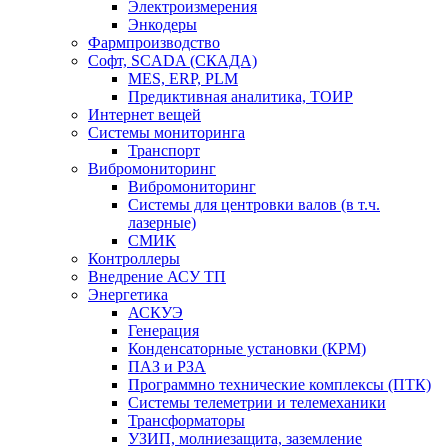
Электроизмерения
Энкодеры
Фармпроизводство
Софт, SCADA (СКАДА)
MES, ERP, PLM
Предиктивная аналитика, ТОИР
Интернет вещей
Системы мониторинга
Транспорт
Вибромониторинг
Вибромониторинг
Системы для центровки валов (в т.ч.
лазерные)
СМИК
Контроллеры
Внедрение АСУ ТП
Энергетика
АСКУЭ
Генерация
Конденсаторные установки (КРМ)
ПАЗ и РЗА
Программно технические комплексы (ПТК)
Системы телеметрии и телемеханики
Трансформаторы
УЗИП, молниезащита, заземление