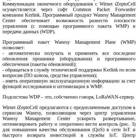
Коммуникация оконечного оборудования с Wirnet iZep­to­Сell
осуществляется через софт Common Packet Forwarder
компании Kerlink. Программный продукт Wanesy Ma­na­ge­ment
Center обеспечивает возможность разнести плоскости
управления (с помощью программного пакета WMP) и
передачи данных (WDP).
Программный пакет Wanesy Ma­na­ge­ment Plane (WMP)
позволяет:
- автоматически получать и применять все последние
обновления прошивки (оборудования) и программного
обеспечения (пакеты обновлений);
- обращаться в службу технической поддержки Kerlink по всем
вопросам (ПО шлюза, средства управления);
- иметь оперативную эксплуатационную информацию за счет
функций исследования и оптимизации в WMP.
Подсистема WDP – это, собственно говоря, LoRaWAN-сервер.
Wirnet iZeptoСell предлагаются с предоплаченным доступом к
сервисам Wanesy, позволяющим через центр управления
Wanesy Ma­na­ge­ment Center ускорить развертывание,
оптимизировать работу и оперативно вести контроль (рис. 3)
для повышения качества обслуживания (QoS) в се­ти IoT и
быстрого возврата инвестиций в службы IoT. Центр