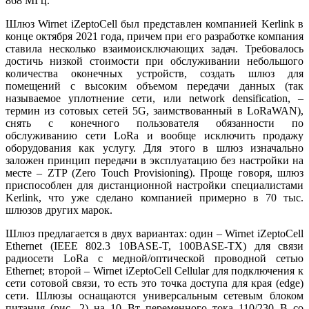
868 МГц.
Шлюз Wirnet iZeptoCell был представлен компанией Kerlink в
конце октября 2021 года, причем при его разработке компания
ставила несколько взаимоисключающих задач. Требовалось
достичь низкой стоимости при обслуживании небольшого
количества оконечных устройств, создать шлюз для
помещений с высоким объемом передачи данных (так
называемое уплотнение се­ти, или network densification, –
термин из сотовых сетей 5G, заимствованный в LoRaWAN),
снять с конечного пользователя обязанности по
обслуживанию се­ти LoRa и вообще исключить продажу
оборудования как услугу. Для этого в шлюз изначально
заложен принцип передачи в эксплуатацию без настройки на
месте – ZTP (Zero Touch Provisioning). Проще говоря, шлюз
приспособлен для дистанционной настройки специалистами
Kerlink, что уже сделано компанией примерно в 70 тыс.
шлюзов других марок.
Шлюз предлагается в двух вариантах: один – Wirnet iZeptoCell
Ethernet (IEEE 802.3 10BASE-T, 100BASE-TX) для связи
радиосети LoRa с медной/оптической проводной сетью
Ethernet; второй – Wirnet iZeptoCell Cellular для подключения к
се­ти сотовой связи, то есть это точка доступа для края (edge)
се­ти. Шлюзы оснащаются универсальным сетевым блоком
питания (рис. 2) на 10 Вт переменного то­ка 110/230 В со