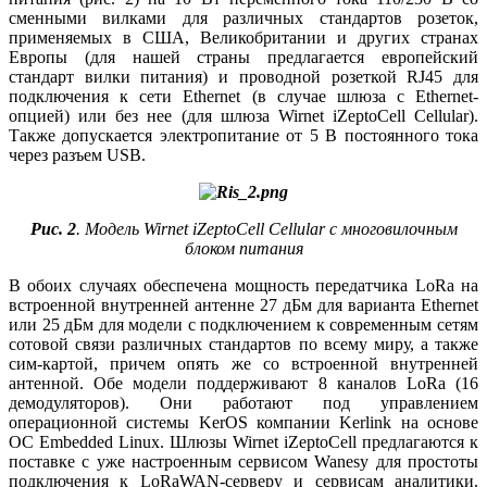
сменными вилками для различных стандартов розеток,
применяемых в США, Великобритании и других странах
Европы (для нашей страны предлагается европейский
стандарт вилки питания) и проводной розеткой RJ45 для
подключения к се­ти Ethernet (в случае шлюза с Ethernet-
опцией) или без нее (для шлюза Wirnet iZeptoСell Cellular).
Также допускается электропитание от 5 В постоянного то­ка
через разъем USB.
Рис. 2
. Модель Wirnet iZeptoCell Cellular с многовилочным
блоком питания
В обоих случаях обеспечена мощность передатчика LoRa на
встроенной внутренней антенне 27 дБм для варианта Ethernet
или 25 дБм для модели с подключением к современным сетям
сотовой связи различных стандартов по всему ми­ру, а также
сим-картой, причем опять же со встроенной внутренней
антенной. Обе модели поддерживают 8 каналов LoRa (16
демодуляторов). Они работают под управлением
операционной системы KerOS компании Kerlink на основе
ОС Embedded Linux. Шлюзы Wirnet iZeptoСell предлагаются к
поставке с уже настроенным сервисом Wanesy для простоты
подключения к LoRaWAN-серверу и сервисам аналитики.