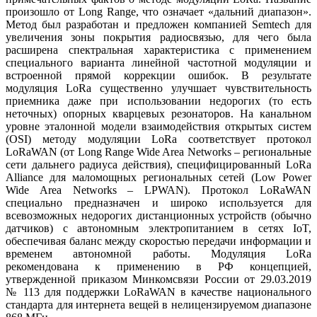
произошло от Long Range, что означает «дальний диапазон».
Метод был разработан и предложен компанией Semtech для
увеличения зо­ны покрытия радиосвязью, для че­го бы­ла
расширена спектральная характеристика с применением
специального варианта линейной частотной модуляции и
встроенной прямой коррекции ошибок. В результате
модуляция LoRa существенно улучшает чувствительность
приемника да­же при использовании недорогих (то есть
неточных) опорных кварцевых резонаторов. На канальном
уровне эталонной модели взаимодействия открытых систем
(OSI) методу модуляции LoRa соответствует протокол
LoRaWAN (от Long Range Wide Area Networks – региональные
се­ти дальнего радиуса действия), специфицированный LoRa
Alliance для маломощных региональных сетей (Low Power
Wide Area Networks – LPWAN). Протокол LoRaWAN
специально предназначен и широко используется для
всевозможных недорогих дистанционных устройств (обычно
датчиков) с автономным электропитанием в сетях IoT,
обеспечивая баланс между скоростью передачи информации и
временем автономной работы. Модуляция LoRa
рекомендована к применению в РФ концепцией,
утвержденной приказом Минкомсвязи России от 29.03.2019
№ 113 для поддержки LoRaWAN в качестве национального
стандарта для интернета вещей в нелицензируемом диапазоне