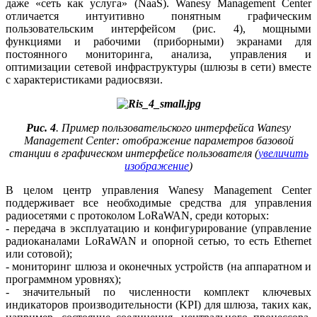
да­же «сеть как услуга» (NaaS). Wanesy Ma­na­ge­ment Center
отличается интуитивно понятным графическим
пользовательским интерфейсом (рис. 4), мощными
функциями и рабочими (приборными) экранами для
постоянного мониторинга, анализа, управления и
оптимизации сетевой инфраструктуры (шлюзы в се­ти) вместе
с характеристиками радиосвязи.
Рис. 4
. Пример пользовательского интерфейса Wanesy
Management Center: отображение параметров базовой
станции в графическом интерфейсе пользователя (
увеличить
изображение
)
В целом центр управления Wanesy Management Center
поддерживает все необходимые средства для управления
радиосетями с протоколом LoRaWAN, среди которых:
- передача в эксплуатацию и конфигурирование (управление
радиоканалами LoRaWAN и опорной сетью, то есть Ethernet
или сотовой);
- мониторинг шлюза и оконечных устройств (на аппаратном и
программном уровнях);
- значительный по численности комплект ключевых
индикаторов производительности (KPI) для шлюза, таких как,