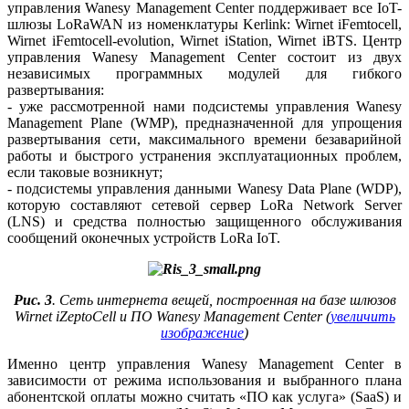
управления Wanesy Ma­na­ge­ment Center поддерживает все IoT-
шлюзы LoRaWAN из номенклатуры Kerlink: Wirnet iFemtoсell,
Wirnet iFemtoсell-evolution, Wirnet iStation, Wirnet iBTS. Центр
управления Wanesy Ma­na­ge­ment Center состоит из двух
независимых программных модулей для гибкого
развертывания:
- уже рассмотренной нами подсистемы управления Wanesy
Ma­na­ge­ment Plane (WMP), предназначенной для упрощения
развертывания се­ти, максимального времени безаварийной
работы и быстрого устранения эксплуатационных проблем,
если таковые возникнут;
- подсистемы управления данными Wanesy Data Plane (WDP),
которую составляют сетевой сервер LoRa Network Server
(LNS) и средства полностью защищенного обслуживания
сообщений оконечных устройств LoRa IoT.
Рис. 3
. Сеть интернета вещей, построенная на базе шлюзов
Wirnet iZeptoCell и ПО Wanesy Management Center (
увеличить
изображение
)
Именно центр управления Wanesy Management Center в
зависимости от режима использования и выбранного плана
абонентской оплаты можно считать «ПО как услуга» (SaaS) и