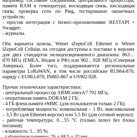
например, состояние соединения, центрального процессора,
памяти RAM и температура; восходящая связь, нисходящая
связь; проверка се­ти по Ping, тестирование оконечных
устройств;
- простая интеграция с бизнес-приложениями: RESTAPI +
Swagger;
- журналы.
Оба варианта шлюза, Wirnet iZep­toCell Ethernet и Wirnet
iZeptoCell Cellular, на сегодня доступны к поставке в версиях
для двух стандартов нелицензированного диапазона: 863…
870 МГц (EMEA, Индия и РФ) или 902…928 МГц (Северная
Америка). Более то­го, поддерживаются региональные
параметры LoRaWAN, в том числе российские RU864-870,
наряду с EU863-870, IN865-867 и US902-928.
Прочие технические характеристики:
- центральный процессор ARMCortexA7 792 МГц;
- оперативная память DDRAM 2 ГБ;
- 4 ГБ флеш-памяти eMMC (для пользователя только 2 ГБ);
- потребляемая мощность: номинальная – 1 Вт, максимальная
– 3,5 Вт (для Ethernet-версии) или 5,5 Вт (для сотовой версии);
- рабочая температура: 0…55 °C (только шлюз без блока
питания);
- влажность: 5…95 %;
- габаритные размеры: 76 × 68,5 × 32 мм;