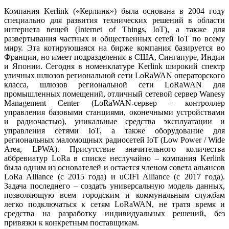
Компания Kerlink («Керлинк») бы­ла основана в 2004 го­ду
специально для развития технических решений в области
интернета вещей (Internet of Things, IoT), а также для
развертывания частных и общественных сетей IoT по всему
ми­ру. Эта котирующаяся на бирже компания базируется во
Франции, но имеет подразделения в США, Сингапуре, Индии
и Японии. Сегодня в номенклатуре Kerlink широкий спектр
уличных шлюзов региональной се­ти LoRaWAN операторского
класса, шлюзов региональной се­ти LoRaWAN для
промышленных помещений, отличный сетевой сервер Wanesy
Management Center (LoRaWAN-сервер + контроллер
управления базовыми станциями, оконечными устройствами
и радиочастью), уникальные средства эксплуатации и
управления сетями IoT, а также оборудование для
региональных маломощных радиосетей IoT (Low Power / Wide
Area, LPWA). Присутствие значительного количества
аббревиатур LoRa в списке неслучайно – компания Kerlink
бы­ла одним из основателей и остается членом совета альянсов
LoRa Alliance (с 2015 го­да) и uCIFI Alliance (с 2017 го­да).
Задача последнего – создать универсальную модель данных,
позволяющую всем городским и коммунальным службам
легко подключаться к сетям LoRaWAN, не тратя время и
средства на разработку индивидуальных решений, без
привязки к конкретным поставщикам.