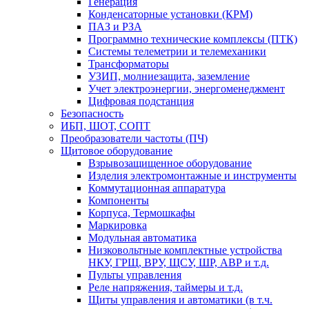
Генерация
Конденсаторные установки (КРМ)
ПАЗ и РЗА
Программно технические комплексы (ПТК)
Системы телеметрии и телемеханики
Трансформаторы
УЗИП, молниезащита, заземление
Учет электроэнергии, энергоменеджмент
Цифровая подстанция
Безопасность
ИБП, ШОТ, СОПТ
Преобразователи частоты (ПЧ)
Щитовое оборудование
Взрывозащищенное оборудование
Изделия электромонтажные и инструменты
Коммутационная аппаратура
Компоненты
Корпуса, Термошкафы
Маркировка
Модульная автоматика
Низковольтные комплектные устройства
НКУ, ГРЩ, ВРУ, ЩСУ, ШР, АВР и т.д.
Пульты управления
Реле напряжения, таймеры и т.д.
Щиты управления и автоматики (в т.ч.