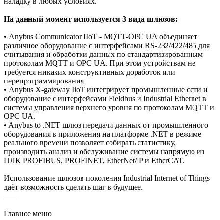
наладку в любых условиях.
На данный момент используется 3 вида шлюзов:
• Anybus Communicator IIoT - MQTT-OPC UA объединяет
различное оборудование с интерфейсами RS-232/422/485 для
считывания и обработки данных по стандартизированным
протоколам MQTT и OPC UA. При этом устройствам не
требуется никаких конструктивных доработок или
перепрограммирования.
• Anybus X-gateway IioT интегрирует промышленные сети и
оборудование с интерфейсами Fieldbus и Industrial Ethernet в
системы управления верхнего уровня по протоколам MQTT и
OPC UA.
• Anybus to .NET шлюз передачи данных от промышленного
оборудования в приложения на платформе .NET в режиме
реального времени позволяет собирать статистику,
производить анализ и обслуживание системы напрямую из
ПЛК PROFIBUS, PROFINET, EtherNet/IP и EtherCAT.
Использование шлюзов поколения Industrial Internet of Things
даёт возможность сделать шаг в будущее.
___
Главное меню