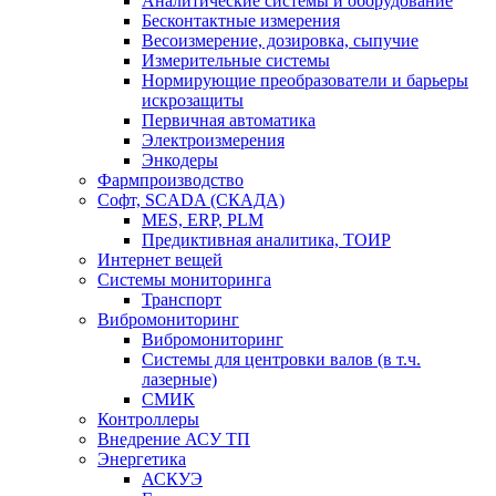
Аналитические системы и оборудование
Бесконтактные измерения
Весоизмерение, дозировка, сыпучие
Измерительные системы
Нормирующие преобразователи и барьеры
искрозащиты
Первичная автоматика
Электроизмерения
Энкодеры
Фармпроизводство
Софт, SCADA (СКАДА)
MES, ERP, PLM
Предиктивная аналитика, ТОИР
Интернет вещей
Системы мониторинга
Транспорт
Вибромониторинг
Вибромониторинг
Системы для центровки валов (в т.ч.
лазерные)
СМИК
Контроллеры
Внедрение АСУ ТП
Энергетика
АСКУЭ