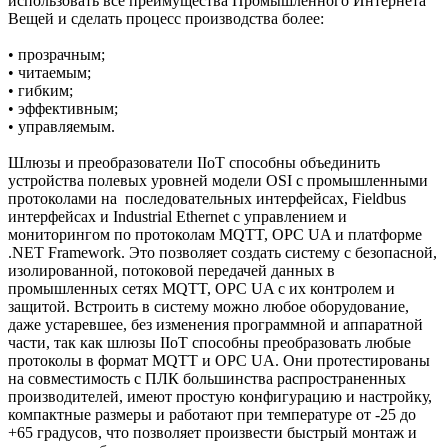
использовать все преимущества Промышленного Интернета
Вещей и сделать процесс производства более:
• прозрачным;
• читаемым;
• гибким;
• эффективным;
• управляемым.
Шлюзы и преобразователи IIoT способны объединить
устройства полевых уровней модели OSI с промышленными
протоколами на последовательных интерфейсах, Fieldbus
интерфейсах и Industrial Ethernet с управлением и
мониторингом по протоколам MQTT, OPC UA и платформе
.NET Framework. Это позволяет создать систему с безопасной,
изолированной, потоковой передачей данных в
промышленных сетях MQTT, OPC UA с их контролем и
защитой. Встроить в систему можно любое оборудование,
даже устаревшее, без изменения программной и аппаратной
части, так как шлюзы IIoT способны преобразовать любые
протоколы в формат MQTT и OPC UA. Они протестированы
на совместимость с ПЛК большинства распространенных
производителей, имеют простую конфигурацию и настройку,
компактные размеры и работают при температуре от -25 до
+65 градусов, что позволяет произвести быстрый монтаж и