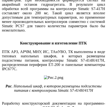
параметров. При необходимости формируется сигнал на
аварийный останов гидроагрегата. В результате цикл
обработки всей программы на контроллере Simatic S7-417H
сос­тавляет около 200 мс. Такой цикл является вполне
допустимым для температурных параметров, но применение
менее производительных контроллеров совместно с системой
Simatic PCS7 для такого количества параметров было бы
нежелательно.
Конструирование и изготовление ПТК
ПТК АРЗ, АРЧМ, МНУ, ИС, ­ТАиУВО, ТК выполнены в виде
типовых напольных шкафов, в которых размещены
подсистемы питания, контроллеры Simatic S7-414H/417H,
распределенная периферия ET‑200 и панельные компьютеры
IPC677C.
Рис
. Напольный шкаф, в котором размещены подсистемы
питания с контроллерами Simatic S7-414H/417H
Разработку конструкторской документации на программно-