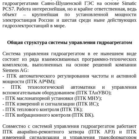
гидроагрегатами Саяно-Шушенской ГЭС на основе Simatic
PCS7. Работа интереснейшая, но и крайне ответственная, ведь
объект – крупнейшая по установленной мощности
электростанция России и шестая среди ныне действующих
гидроэлектростанций в мире.
Общая структура системы управления гидроагрегатом
Система управления гидроагрегатом в ее нынешнем виде
состоит из ряда взаимосвязанных программно-технических
комплексов, выполненных на основе решений компании
Siemens AG:
- ПТК автоматического регулирования частоты и активной
мощности (ПТК АРЧМ);
- ПТК технологической автоматики и управления
вспомогательным оборудованием (ПТК ­ТАиУВО);
- ПТК маслонапорной установки (ПТК МНУ);
- ПТК измерений и сигнализации (ПТК ИС);
- ПТК теплового контроля (ПТК ТК);
- ПТК вибрационного конт­роля (ПТК ВК).
Совместно с системой управления гидроагрегатом работают
ПТК аварийно-ремонтного затвора (ПТК АРЗ) и ПТК
измерений сигнализации и управления трансформатором