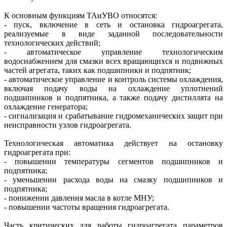
К основным функциям ­ТАиУВО относятся:
- пуск, включение в сеть и остановка гидроагрегата,
реализуемые в виде заданной последовательности
технологических действий;
- автоматическое управление технологическим
водоснабжением для смазки всех вращающихся и подвижных
частей агрегата, таких как подшипники и подпятник;
- автоматическое управление и контроль системы охлаждения,
включая подачу воды на охлаждение уплотнений
подшипников и подпятника, а также подачу дистиллята на
охлаждение генератора;
- сигнализация и срабатывание гидромеханических защит при
не­исп­равности узлов гидроагрегата.
Технологическая автоматика действует на остановку
гидроагрегата при:
- повышении температуры сегментов подшипников и
подпятника;
- уменьшении расхода воды на смазку подшипников и
подпятника;
- понижении давления масла в котле МНУ;
- повышении частоты вращения гидроагрегата.
Часть критических для работы гидроагрегата параметров