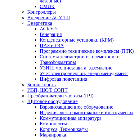
лазерные)
СМИК
Контроллеры
Внедрение АСУ ТП
Энергетика
АСКУЭ
Генерация
Конденсаторные установки (КРМ)
ПАЗ и РЗА
Программно технические комплексы (ПТК)
Системы телеметрии и телемеханики
Трансформаторы
УЗИП, молниезащита, заземление
Учет электроэнергии, энергоменеджмент
Цифровая подстанция
Безопасность
ИБП, ШОТ, СОПТ
Преобразователи частоты (ПЧ)
Щитовое оборудование
Взрывозащищенное оборудование
Изделия электромонтажные и инструменты
Коммутационная аппаратура
Компоненты
Корпуса, Термошкафы
Маркировка