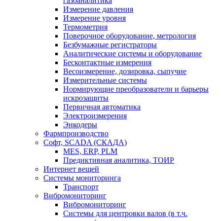
газоаналитика
Измерение давления
Измерение уровня
Термометрия
Поверочное оборудование, метрология
Безбумажные регистраторы
Аналитические системы и оборудование
Бесконтактные измерения
Весоизмерение, дозировка, сыпучие
Измерительные системы
Нормирующие преобразователи и барьеры
искрозащиты
Первичная автоматика
Электроизмерения
Энкодеры
Фармпроизводство
Софт, SCADA (СКАДА)
MES, ERP, PLM
Предиктивная аналитика, ТОИР
Интернет вещей
Системы мониторинга
Транспорт
Вибромониторинг
Вибромониторинг
Системы для центровки валов (в т.ч.