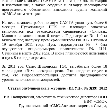
технические комплексы САУ ГА № 1 и № 7, их комплектацию
и изготовление, а также создание и отладку необходимого
программного обеспечения выполнила группа компаний
«СМС-Автоматизация».
На весь комплекс работ по двум САУ ГА ушло чуть более 6
месяцев. Пусконаладка ПТК на площадке заказчика
выполнялась под руководством специалистов «Силовых
Машин» и заняла около 6 недель. Гидроагрегат № 1 был
включен под нагрузку премьер-министром РФ В.В. Путиным
19 декабря 2011 года. Пуск гидро­агрегата № 7 был
осуществлен вице-премьером правительства РФ И.И.
Сечиным в марте 2012 года. В июне планируются испытание
и пуск 8-го гидро­агрегата.
За 2011 год Саяно-Шушенская ГЭС выработала более 18
миллиардов кВт•ч электроэнергии. Это свидетельствует о
том, что гидро­электростанция достигла пред­аварийного
уровня использования мощностей.
Статья опубликована в журнале «ИСУП», № 3(39)_2012
Р.В. Папировский, заместитель технического директора ООО
НВФ «СМС»,
Группа компаний «СМС-Автоматизация», г. Самара,