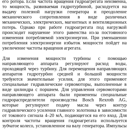
его ротора. Если частота вращения гидроагрегата неизменна,
то мощность, развивае­мая гидротурбиной, расходуется на
выдачу полезной нагрузки генератора и преодоление
механического сопротивления в виде различных
механических, электрических, магнитных и вентиляционных
потерь. Однако при работе гидроагрегата под нагрузкой
происходит нарушение этого равенства из-за постоянного
изменения потребляемой электроэнергии. При уменьшении
потребления электроэнергии избыток мощности пойдет на
увеличение частоты вращения агрегата.
Для изменения мощности турбины с помощью
направляющего аппарата регулируют расход воды,
проходящей через турбину. Для перемещения направляющих
аппаратов гидротурбин средней и большой мощности
требуются значительные усилия, для этого применяют
специальные гидравлические сервомоторы, выполненные в
виде цилиндра с поршнем. Для управления сервомоторами
направляющего аппарата были применены специальные
гидрораспределители производства Bosch Rexroth AG,
которые регулируют подачу масла через контур
гидравлического усиления главного золотника в зависимости
от токового сигнала 4–20 мА, подающегося на его вход. Для
контроля частоты вращения гидроагрегата используется
зубчатое колесо, установленное на валу генератора. Импульсы