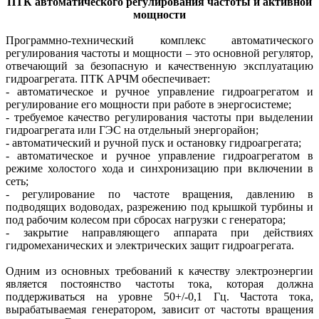
ПТК автоматического регулирования частоты и активной
мощности
Программно-технический комплекс автоматического
регулирования частоты и мощности – это основной регулятор,
отвечающий за безопасную и качественную эксплуатацию
гидроагрегата. ПТК АРЧМ обеспечивает:
- автоматическое и ручное управление гидроагрегатом и
регулирование его мощности при работе в энергосистеме;
- требуемое качество регулирования частоты при выделении
гид­роагрегата или ГЭС на отдельный энергорайон;
- автоматический и ручной пуск и остановку гидроагрегата;
- автоматическое и ручное управление гидроагрегатом в
режиме холостого хода и синхронизацию при включении в
сеть;
- регулирование по частоте вращения, давлению в
подводящих водоводах, разрежению под крышкой турбины и
под рабочим колесом при сбросах нагрузки с генератора;
- закрытие направляющего аппарата при действиях
гидромеханических и электрических защит гидроагрегата.
Одним из основных требований к качеству электроэнергии
является постоянство частоты тока, которая должна
поддерживаться на уровне 50+/-0,1 Гц. Частота тока,
вырабатываемая генератором, зависит от частоты вращения