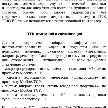
поступают только в подсистему технологической автоматики
и необходима для оперативного контроля функционирования
системы. Кроме того, работа гидроагрегата без
гидромеханических защит недопустима, поэтому в ПТК
ТАиУВО также используется резервированный контроллер.
ПТК измерений и сигнализации
Данная подсистема собирает информацию с
неавтоматизированных шкафов и подсистем или от
подсистем, имеющих локальную систему управления,
например, релейную. Также в эту подсистему интегрируются
для отображения и сигнализации на верхнем уровне
следующие системы:
- микропроцессорная система электрических защит «Экра» по
протоколу Modbus RTU;
- система возбуждения генератора «ЭлектроСила» по
протоколу Modbus TCP;
- система виброконтроля Бент­ли-Невада производства GE по
протоколу Modbus TCP;
- система силоизмерительных шайб на шпильках крышки
турбины по протоколу UDP.
Из подсистемы ИС по протоколу Modbus TCP в защищенный