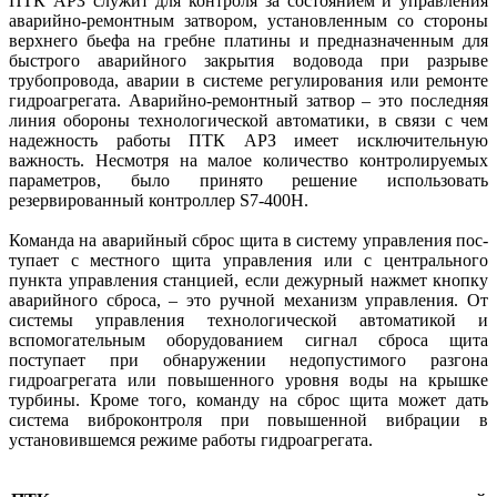
ПТК АРЗ служит для контро­ля за состоянием и управления
аварийно-ремонтным затвором, установленным со стороны
верх­него бьефа на гребне платины и предназначенным для
быстрого аварийного закрытия водовода при разрыве
трубопровода, аварии в сис­теме регулирования или ремонте
гидроагрегата. Аварийно-ремонтный затвор – это последняя
линия обороны технологической автоматики, в связи с чем
надежность работы ПТК АРЗ имеет исключительную
важность. Несмотря на малое количество контролируемых
параметров, было принято решение использовать
резервированный контроллер S7-400H.
Команда на аварийный сброс щита в систему управления пос­
тупает с местного щита управления или с центрального
пункта управления станцией, если дежурный нажмет кнопку
аварийного сброса, – это ручной механизм управления. От
системы управления технологической автоматикой и
вспомогательным оборудованием сигнал сброса щита
поступает при обнаружении недопустимого разгона
гидроагрегата или повышенного уровня воды на крышке
турбины. Кроме того, команду на сброс щита может дать
система виброконтроля при повышенной вибрации в
установившемся режиме работы гидроагрегата.