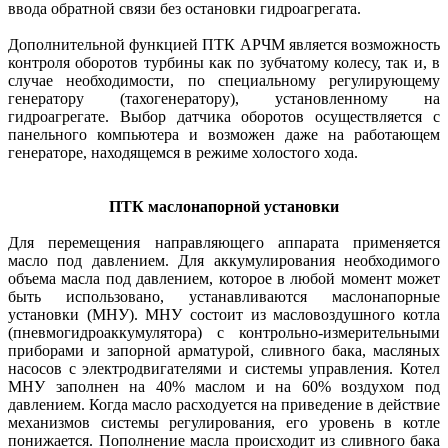
ввода обратной связи без остановки гид­ро­агрегата.
Дополнительной функцией ПТК АРЧМ является возможность
контроля оборотов турбины как по зубчатому колесу, так и, в
случае необходимости, по специальному регулирующему
генератору (тахогенератору), установленному на
гидроагрегате. Выбор датчика оборотов осуществляется с
панельного компьютера и возможен даже на работающем
генераторе, находящемся в режиме холостого хода.
ПТК маслонапорной установки
Для перемещения направляющего аппарата применяется
масло под давлением. Для аккумулирования необходимого
объема масла под давлением, которое в любой момент может
быть использовано, устанавливаются маслонапорные
установки (МНУ). МНУ состоит из масловоздушного котла
(пневмогидроаккумулятора) с контрольно-измерительными
приборами и запорной арматурой, сливного бака, масляных
насосов с электродвигателями и системы управления. Котел
МНУ заполнен на 40% маслом и на 60% воздухом под
давлением. Когда масло расходуется на приведение в действие
механизмов сис­темы регулирования, его уровень в котле
понижается. Пополнение масла происходит из сливного бака