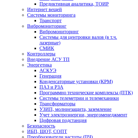
Предиктивная аналитика, ТОИР
Интернет вещей
Системы мониторинга
Транспорт
Вибромониторинг
Вибромониторинг
Системы для центровки валов (в т.ч.
лазерные)
СМИК
Контроллеры
Внедрение АСУ ТП
Энергетика
АСКУЭ
Генерация
Конденсаторные установки (КРМ)
ПАЗ и РЗА
Программно технические комплексы (ПТК)
Системы телеметрии и телемеханики
Трансформаторы
УЗИП, молниезащита, заземление
Учет электроэнергии, энергоменеджмент
Цифровая подстанция
Безопасность
ИБП, ШОТ, СОПТ
Преобразователи частоты (ПЧ)