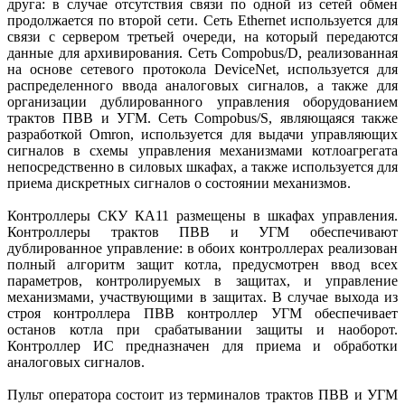
друга: в случае отсутствия связи по одной из сетей обмен
продолжается по второй сети. Сеть Ethernet используется для
связи с сервером третьей очереди, на который передаются
данные для архивирования. Сеть Compobus/D, реализованная
на основе сетевого протокола DeviceNet, используется для
распределенного ввода аналоговых сигналов, а также для
организации дублированного управления оборудованием
трактов ПВВ и УГМ. Сеть Compobus/S, являющаяся также
разработкой Omron, используется для выдачи управляющих
сигналов в схемы управления механизмами котлоагрегата
непосредственно в силовых шкафах, а также используется для
приема дискретных сигналов о состоянии механизмов.
Контроллеры СКУ КА11 размещены в шкафах управления.
Контроллеры трактов ПВВ и УГМ обеспечивают
дублированное управление: в обоих контроллерах реализован
полный алгоритм защит котла, предусмотрен ввод всех
параметров, контролируемых в защитах, и управление
механизмами, участвующими в защитах. В случае выхода из
строя контроллера ПВВ контроллер УГМ обеспечивает
останов котла при срабатывании защиты и наоборот.
Контроллер ИС предназначен для приема и обработки
аналоговых сигналов.
Пульт оператора состоит из терминалов трактов ПВВ и УГМ