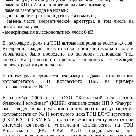
- замена КИПиА и исполнительных механизмов;
- замена газопровода на новый;
- дооснащение трактов подачи угля и мазута;
- замена части энергетической арматуры, в том числе на
питательном узле;
- модернизация высоковольтных ячеек 6 кВ.
В настоящее время на ТЭЦ автоматизированы восемь котлов.
Внедрение каждой автоматизированной системы контроля и
управления было проведено по договору генподряда “под
ключ”. На реализацию проекта отводилось 10 месяцев,
включая режимную наладку.
В статье рассматривается реализация задачи автоматизации
котлоагрегатов ТЭЦ Котласского ЦБК на примере
котлоагрегата ст. № 11.
В сентябре 2005 г. на ОАО “Котласский целлюлозно-
бумажный комбинат” (КЦБК) специалистами НПФ “Ракурс”
была введена в эксплуатацию система контроля и управления
котлоагрегата ст. № 11 котельного цеха ТЭЦ БЛ “Энергетика”
(СКУ КА11). СКУ КА11 стала седьмой по счету внедренной
системой контроля и управления котлоагрегата на ТЭЦ
Котласского ЦБК. СКУ КА11 предназначена для
автоматизированного контроля технологических параметров,