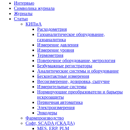
Интервью
Символика журнала
Журналы
Статьи
КИПиА
Расходометрия
Газоаналитическое оборудование,
газоаналитика
Измерение давления
Измерение уровня
Термометрия
Поверочное оборудование, метрология
Безбумажные регистраторы
Аналитические системы и оборудование
Бесконтактные измерения
Весоизмерение, дозировка, сыпучие
Измерительные системы
Нормирующие преобразователи и барьеры
искрозащиты
Первичная автоматика
Электроизмерения
Энкодеры
Фармпроизводство
Софт, SCADA (СКАДА)
MES, ERP, PLM