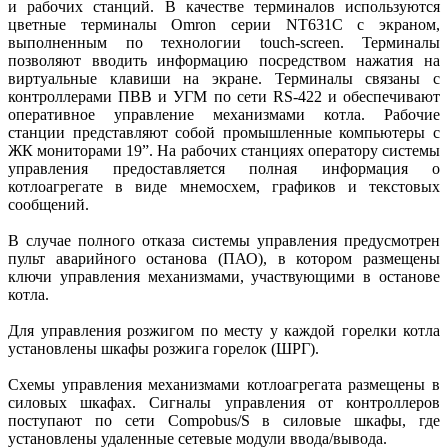
и рабочих станций. В качестве терминалов используются
цветные терминалы Omron серии NT631C с экраном,
выполненным по технологии touch-screen. Терминалы
позволяют вводить информацию посредством нажатия на
виртуальные клавиши на экране. Терминалы связаны с
контроллерами ПВВ и УГМ по сети RS-422 и обеспечивают
оперативное управление механизмами котла. Рабочие
станции представляют собой промышленные компьютеры с
ЖК мониторами 19”. На рабочих станциях оператору системы
управления предоставляется полная информация о
котлоагрегате в виде мнемосхем, графиков и текстовых
сообщений.
В случае полного отказа системы управления предусмотрен
пульт аварийного останова (ПАО), в котором размещены
ключи управления механизмами, участвующими в останове
котла.
Для управления розжигом по месту у каждой горелки котла
установлены шкафы розжига горелок (ШРГ).
Схемы управления механизмами котлоагрегата размещены в
силовых шкафах. Сигналы управления от контроллеров
поступают по сети Compobus/S в силовые шкафы, где
установлены удаленные сетевые модули ввода/вывода.