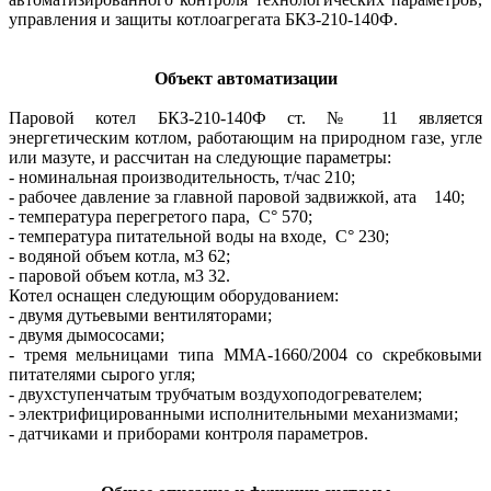
управления и защиты котлоагрегата БКЗ-210-140Ф.
Объект автоматизации
Паровой котел БКЗ-210-140Ф ст. № 11 является
энергетическим котлом, работающим на природном газе, угле
или мазуте, и рассчитан на следующие параметры:
- номинальная производительность, т/час 210;
- рабочее давление за главной паровой задвижкой, ата 140;
- температура перегретого пара, С° 570;
- температура питательной воды на входе, С° 230;
- водяной объем котла, м3 62;
- паровой объем котла, м3 32.
Котел оснащен следующим оборудованием:
- двумя дутьевыми вентиляторами;
- двумя дымососами;
- тремя мельницами типа ММА-1660/2004 со скребковыми
питателями сырого угля;
- двухступенчатым трубчатым воздухоподогревателем;
- электрифицированными исполнительными механизмами;
- датчиками и приборами контроля параметров.