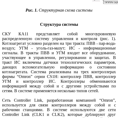
Рис. 1.
Структурная схема системы
Структура системы
СКУ КА11 представляет собой многоуровневую
распределенную систему управления и контроля (рис. 1).
Котлоагрегат условно разделен на три тракта: ПВВ - пар-вода-
воздух; УГМ - уголь-газ-мазут; ИС - информационные
сигналы. В тракты ПВВ и УГМ входит все оборудование,
участвующее в управлении, регулировании и защитах. В
тракт ИС включены датчики технологических параметров,
дающих вспомогательную информацию о состоянии
котлоагрегата. Система реализована на трех контроллерах
фирмы “Omron” серии CS1H: контроллер ПВВ, контроллер
УГМ и контроллер ИС. Контроллеры обмениваются
информацией между собой и с другими устройствами по
сетям. В системе применяется несколько типов сетей.
Сеть Controller Link, разработанная компанией “Omron”,
используется для связи контроллеров между собой и с
рабочими станциями. В системе используются две сети
Controller Link (CLK1 и CLK2), которые дублируют друг