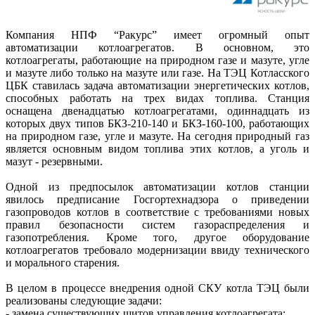
Компания НПФ “Ракурс” имеет огромный опыт
автоматизации котлоагрегатов. В основном, это
котлоагрегаты, работающие на природном газе и мазуте, угле
и мазуте либо только на мазуте или газе. На ТЭЦ Котласского
ЦБК ставилась задача автоматизации энергетических котлов,
способных работать на трех видах топлива. Станция
оснащена двенадцатью котлоагрегатами, одиннадцать из
которых двух типов БКЗ-210-140 и БКЗ-160-100, работающих
на природном газе, угле и мазуте. На сегодня природный газ
является основным видом топлива этих котлов, а уголь и
мазут - резервными.
Одной из предпосылок автоматизации котлов станции
явилось предписание Госгортехнадзора о приведении
газопроводов котлов в соответствие с требованиями новых
правил безопасности систем газораспределения и
газопотребления. Кроме того, другое оборудование
котлоагрегатов требовало модернизации ввиду технического
и морального старения.
В целом в процессе внедрения одной СКУ котла ТЭЦ были
реализованы следующие задачи:
- замена существующих щитов управления котлоагрегата;