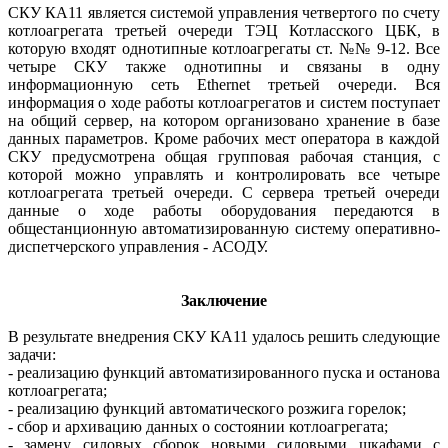
СКУ КА11 является системой управления четвертого по счету
котлоагрегата третьей очереди ТЭЦ Котласского ЦБК, в
которую входят однотипные котлоагрегаты ст. №№ 9-12. Все
четыре СКУ также однотипны и связаны в одну
информационную сеть Ethernet третьей очереди. Вся
информация о ходе работы котлоагрегатов и систем поступает
на общий сервер, на котором организовано хранение в базе
данных параметров. Кроме рабочих мест оператора в каждой
СКУ предусмотрена общая групповая рабочая станция, с
которой можно управлять и контролировать все четыре
котлоагрегата третьей очереди. С сервера третьей очереди
данные о ходе работы оборудования передаются в
общестанционную автоматизированную систему оперативно-
диспетчерского управления - АСОДУ.
Заключение
В результате внедрения СКУ КА11 удалось решить следующие
задачи:
- реализацию функций автоматизированного пуска и останова
котлоагрегата;
- реализацию функций автоматического розжига горелок;
- сбор и архивацию данных о состоянии котлоагрегата;
- замену силовых сборок новыми силовыми шкафами с