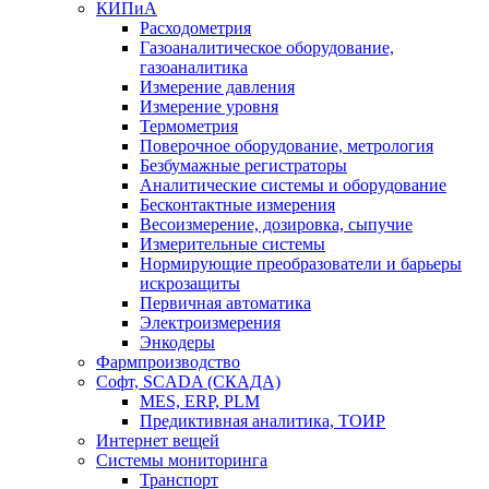
КИПиА
Расходометрия
Газоаналитическое оборудование,
газоаналитика
Измерение давления
Измерение уровня
Термометрия
Поверочное оборудование, метрология
Безбумажные регистраторы
Аналитические системы и оборудование
Бесконтактные измерения
Весоизмерение, дозировка, сыпучие
Измерительные системы
Нормирующие преобразователи и барьеры
искрозащиты
Первичная автоматика
Электроизмерения
Энкодеры
Фармпроизводство
Софт, SCADA (СКАДА)
MES, ERP, PLM
Предиктивная аналитика, ТОИР
Интернет вещей
Системы мониторинга
Транспорт