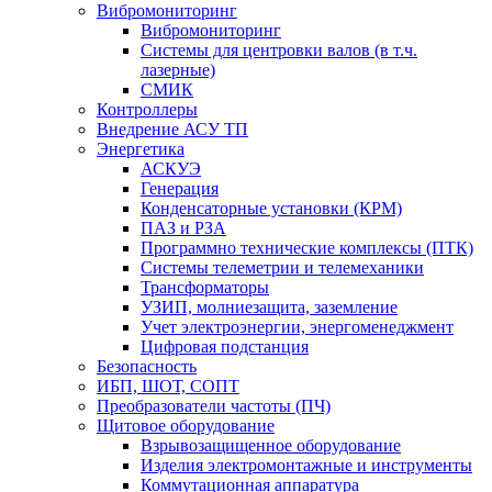
Вибромониторинг
Вибромониторинг
Системы для центровки валов (в т.ч.
лазерные)
СМИК
Контроллеры
Внедрение АСУ ТП
Энергетика
АСКУЭ
Генерация
Конденсаторные установки (КРМ)
ПАЗ и РЗА
Программно технические комплексы (ПТК)
Системы телеметрии и телемеханики
Трансформаторы
УЗИП, молниезащита, заземление
Учет электроэнергии, энергоменеджмент
Цифровая подстанция
Безопасность
ИБП, ШОТ, СОПТ
Преобразователи частоты (ПЧ)
Щитовое оборудование
Взрывозащищенное оборудование
Изделия электромонтажные и инструменты
Коммутационная аппаратура