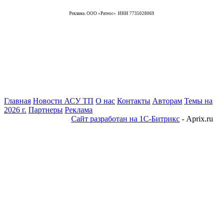
Реклама. ООО «Ратеос» ИНН 7735028069
Главная
Новости АСУ ТП
О нас
Контакты
Авторам
Темы на
2026 г.
Партнеры
Реклама
Сайт разработан на 1С-Битрикс
- Aprix.ru