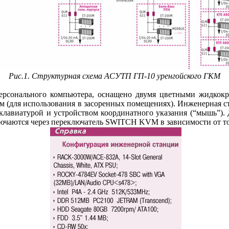
Рис.1. Структурная схема АСУТП ГП-10 уренгойского ГКМ
сонального компьютера, оснащено двумя цветными жидкокр
лом (для использования в засоренных помещениях). Инженерная
лавиатурой и устройством координатного указания (“мышь”). Д
ключаются через переключатель SWITCH KVM в зависимости от то