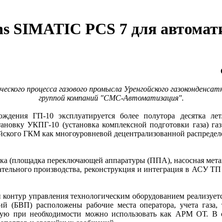
s SIMATIC PCS 7 для автомат
ского процесса газового промысла Уренгойского газоконденсат
группой компаний "СМС-Автоматизация".
ождения ГП-10 эксплуатируется более полутора десятка ле
тановку УКПГ-10 (установка комплексной подготовки газа) га
йского ГКМ как многоуровневой децентрализованной распредел
тка (площадка переключающей аппаратуры (ППА), насосная метано
ательного производства, реконструкция и интеграция в АСУ Т
й контур управления технологическим оборудованием реализуетс
 (БВП) расположены рабочие места оператора, учета газа, 
орую при необходимости можно использовать как АРМ ОТ. В