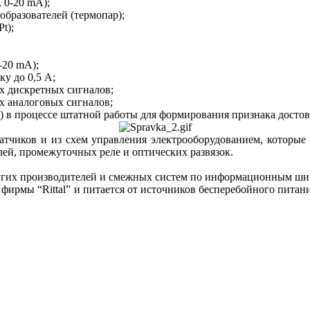
 0-20 mA);
образователей (термопар);
t);
-20 mA);
у до 0,5 A;
х дискретных сигналов;
х аналоговых сигналов;
а) в процессе штатной работы для формирования признака дост
тчиков и из схем управления электрооборудованием, которые
лей, промежуточных реле и оптических развязок.
других производителей и смежных систем по информационным 
мы “Rittal” и питается от источников бесперебойного питания