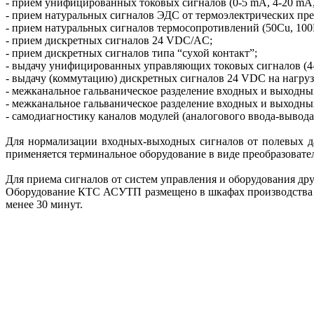
- прием унифицированных токовых сигналов (0-5 mA, 4-20 mA,
- прием натуральных сигналов ЭДС от термоэлектрических пре
- прием натуральных сигналов термосопротивлений (50Cu, 100P
- прием дискретных сигналов 24 VDC/AC;
- прием дискретных сигналов типа “сухой контакт”;
- выдачу унифицированных управляющих токовых сигналов (4
- выдачу (коммутацию) дискретных сигналов 24 VDC на нагрузк
- межканальное гальваническое разделение входных и выходны
- межканальное гальваническое разделение входных и выходны
- самодиагностику каналов модулей (аналогового ввода-вывод
Для нормализации входных-выходных сигналов от полевых да
применяется терминальное оборудование в виде преобразовате
Для приема сигналов от систем управления и оборудования 
Оборудование КТС АСУТП размещено в шкафах производства фир
менее 30 минут.