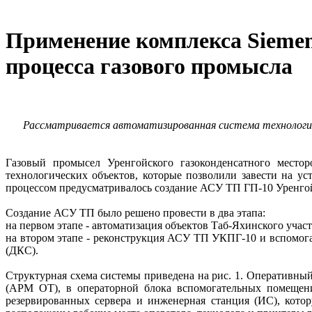
Применение комплекса Siemen
процесса газового промысла
Рассматривается автоматизированная система технологиче
Газовый промысел Уренгойского газоконденсатного местор
технологических объектов, которые позволили завести на ус
процессом предусматривалось создание АСУ ТП ГП-10 Уренго
Создание АСУ ТП было решено провести в два этапа:
на первом этапе - автоматизация объектов Таб-Яхинского учас
на втором этапе - реконструкция АСУ ТП УКПГ-10 и вспомог
(ДКС).
Структурная схема системы приведена на рис. 1. Оперативны
(АРМ ОТ), в операторной блока вспомогательных помещений
резервированных сервера и инженерная станция (ИС), кот