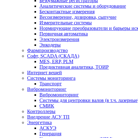
Безбумажные регистраторы
Аналитические системы и оборудование
Бесконтактные измерения
Весоизмерение, дозировка, сыпучие
Измерительные системы
Нормирующие преобразователи и барьеры ис
Первичная автоматика
Электроизмерения
Энкодеры
Фармпроизводство
Софт, SCADA (СКАДА)
MES, ERP, PLM
Предиктивная аналитика, ТОИР
Интернет вещей
Системы мониторинга
Транспорт
Вибромониторинг
Вибромониторинг
Системы для центровки валов (в т.ч. лазерные
СМИК
Контроллеры
Внедрение АСУ ТП
Энергетика
АСКУЭ
Генерация