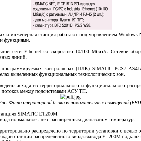
ных и инженерная станция работают под управлением Windows 
ми функциями.
ой сети Ethernet со скоростью 10/100 Мбит/с. Сетевое обор
нных линий.
 программируемых контроллерах (ПЛК) SIMATIC PCS7 AS414-
делах выделенных функциональных технологических зон.
ведено исходя из территориального и функционального расп
 потоков между подсистемами АСУ ТП.
Рис. Фото операторной блока вспомогательных помещений (БВП
 станциях SIMATIC ET200M.
вода нормальное - не с расширенным диапазоном температур.
ерриториально распределено по территории установки с целью 
каждой станции распределенного ввода-вывода ET200M подключа