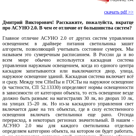
скачать pdf >>
Дмитрий Викторович! Расскажите, пожалуйста, вкратце
про АСУНО 2.0. В чем ее отличие от большинства систем?
Главное отличие АСУНО 2.0 от других систем управления
освещением: в драйвере питания светильника зашит
алгоритм, позволяющий учитывать состояние сумерек. Мы
называем это сумеречным расписанием. В России да и во
всем ми­ре обычно используется каскадная система
управления наружным освещением, когда из единого центра
каскадом запитываются или выключаются двор, улица,
наружное освещение зданий. Каскадная система включает всё
и сразу. Между тем ­СНиПы и ­ГОСТы на наружное освещение
(в частности, СП 52.13330) определяют нормы освещенности
в зависимости от категории объекта, то есть освещение везде
должно быть разным: на магистралях 30 лк, во дворах 10 лк,
на улицах 15–20 лк. Но из-за каскадного управления свет
включается да­же на тех объектах, где в си­лу естественного
освещения включать светильники еще ра­но. Отсюда
перерасход, в некоторых регионах значительный. В нашем ­
АСУНО 2.0 мы для каждого светильника отдельно
определяем категорию объекта, на котором он будет работать,