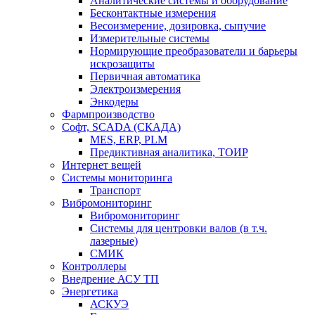
Аналитические системы и оборудование
Бесконтактные измерения
Весоизмерение, дозировка, сыпучие
Измерительные системы
Нормирующие преобразователи и барьеры
искрозащиты
Первичная автоматика
Электроизмерения
Энкодеры
Фармпроизводство
Софт, SCADA (СКАДА)
MES, ERP, PLM
Предиктивная аналитика, ТОИР
Интернет вещей
Системы мониторинга
Транспорт
Вибромониторинг
Вибромониторинг
Системы для центровки валов (в т.ч.
лазерные)
СМИК
Контроллеры
Внедрение АСУ ТП
Энергетика
АСКУЭ