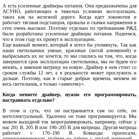
А есть усиленные драйверы питания. Они предназначены для
АСУНО, работающих в тяжелых условиях эксплуатации,
таких как на железной дороге. Когда идет локомотив и
работает тяговая подстанция, провалы и скачки напряжения в
се­ти очень высокие. Поэтому отдельно по требованиям РЖД
бы­ли разработаны усиленные драйверы питания. Надеемся,
что в этом го­ду их примут в эксплуатацию.
Еще важный момент, который я хотел бы упомянуть. Так как
на­ши светильники умные, красивые (литой алюминий) и
выбрасывать их не хочется, то мы сошлись на том, что, когда
завершится срок эксплуатации светильника, мы не будем его
менять, а заменим матрицу на новую. Драйвер в нем стоит со
сроком службы 12 лет, а в реальности может прослужить и
дольше. Поэтому, как в старые добрые времена, меняем не
весь светильник, а только «лампочку».
Когда меняете драйвер, нужно его программировать,
настраивать отдельно?
В этом и суть, что он настраивается сам по се­бе, он
интеллектуальный. Удаленно он то­же программируется. Мы
можем выходной ток запрограммировать, например, сейчас у
нас 201 В, 205 В или 190–205 В для матрицы. Другая матрица
работает с 170–190 В. Команды прописали,
запрограммировали драйвер на работу с другой матрицей –