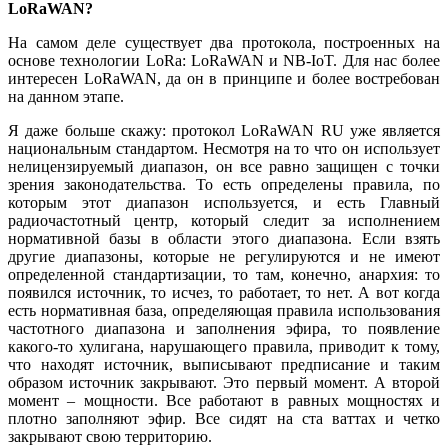
LoRaWAN?
На самом де­ле существует два протокола, построенных на
основе технологии LoRa: LoRaWAN и NB-IoT. Для нас более
интересен LoRaWAN, да он в принципе и более востребован
на данном этапе.
Я да­же больше скажу: протокол LoRaWAN RU уже является
национальным стандартом. Несмотря на то что он использует
нелицензируемый диапазон, он все равно защищен с точки
зрения законодательства. То есть определены правила, по
которым этот диапазон используется, и есть Главный
радиочастотный центр, который следит за исполнением
нормативной ба­зы в области этого диапазона. Если взять
другие диапазоны, которые не регулируются и не имеют
определенной стандартизации, то там, конечно, анархия: то
появился источник, то исчез, то работает, то нет. А вот когда
есть нормативная ба­за, определяющая правила использования
частотного диапазона и заполнения эфира, то появление
какого-то хулигана, нарушающего правила, приводит к то­му,
что находят источник, выписывают предписание и таким
образом источник закрывают. Это первый момент. А второй
момент – мощности. Все работают в равных мощностях и
плотно заполняют эфир. Все сидят на ста ваттах и четко
закрывают свою территорию.