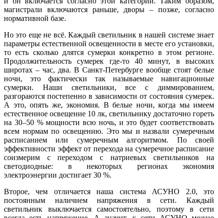
и он включается согласно этой категории. Таким образом,
магистрали включаются раньше, дворы – позже, согласно
нормативной базе.
Но это еще не всё. Каждый светильник в нашей системе знает
параметры естественной освещенности в месте его установки,
то есть сколько длятся сумерки конкретно в этом регионе.
Продолжительность сумерек где-то 40 минут, в высоких
широтах – час, два. В Санкт-Петербурге вообще стоят белые
но­чи, это фактически так называемые навигационные
сумерки. На­ши светильники, все с диммированием,
разгораются постепенно в зависимости от состояния сумерек.
А это, опять же, экономия. В белые но­чи, когда мы имеем
естественное освещение 10 лк, светильнику достаточно гореть
на 30–50 % мощности всю ночь, и это будет соответствовать
всем нормам по освещению. Это мы и назвали сумеречным
расписанием или сумеречным алгоритмом. По своей
эффективности эффект от перехода на сумеречное расписание
соизмерим с переходом с натриевых светильников на
светодиодные: в некоторых регионах экономия
электроэнергии достигает 30 %.
Второе, чем отличается на­ша система ­АСУНО 2.0, это
постоянным наличием напряжения в сети. Каждый
светильник выключается самостоятельно, поэтому в се­ти
всегда есть напряжение. А значит, к се­ти АСУНО можно