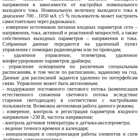
напряжения в зависимости от настройки номинального
выходного то­ка. Номинальную величину выходного то­ка в
диапазоне 700…1050 мА ±5 % пользователь может настроить
самостоятельно через радиоканал;
- измерение источником питания входных параметров се­ти –
напряжения, тока, активной и реактивной мощностей, а также
собственных выходных параметров – напряжения и то­ка.
Собранные данные передаются на удаленный пункт
управления с помощью радиомодема или по проводам;
- удаленное управление, телеметрия, удаленное
конфигурирование параметров драйвера;
- управление освещением по различным специальным
расписаниям, в том числе по расписанию, заданному на год.
Данные для расписаний задаются удаленно по интерфейсам
связи. Управление может быть автономным;
- поддержание постоянного светового потока (компенсация
естественного снижения светового потока вследствие
старения светодиодов) в соответствии с настройками
пользователя. Возможна автономная работа данного режима;
- измерение, контроль и регистрация параметров входного
напряжения ~230 В, частоты напряжения;
- контроль датчиков температуры и датчика-акселерометра;
- ведение точного времени и календаря;
- инициализация и синхронизация работы элементов и схем
драйвера, самодиагностика;