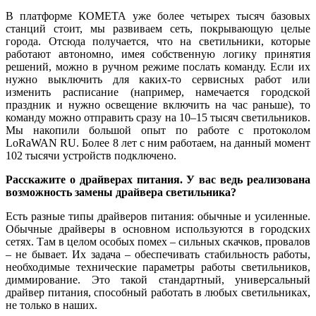
В платформе КОМЕТА уже более четырех тысяч базовых
станций стоит, мы развиваем сеть, покрывающую целые
города. Отсюда получается, что на светильники, которые
работают автономно, имея собственную логику принятия
решений, можно в ручном режиме послать команду. Если их
нужно выключить для каких-то сервисных работ или
изменить расписание (например, намечается городской
праздник и нужно освещение включить на час раньше), то
команду можно отправить сразу на 10–15 тысяч светильников.
Мы накопили большой опыт по работе с протоколом
LoRaWAN RU. Более 8 лет с ним работаем, на данный момент
102 тысячи устройств подключено.
Расскажите о драйверах питания. У вас ведь реализована
возможность замены драйвера светильника?
Есть разные ти­пы драйверов питания: обычные и усиленные.
Обычные драйверы в основном используются в городских
сетях. Там в целом особых помех – сильных скачков, провалов
– не бывает. Их задача – обеспечивать стабильность работы,
необходимые технические параметры работы светильников,
диммирование. Это такой стандартный, универсальный
драйвер питания, способный работать в любых светильниках,
не только в наших.