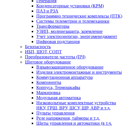
Генерация
Конденсаторные установки (КРМ)
ПАЗ и РЗА
Программно технические комплексы (ПТК)
Системы телеметрии и телемеханики
Трансформаторы
УЗИП, молниезащита, заземление
Учет электроэнергии, энергоменеджмент
Цифровая подстанция
Безопасность
ИБП, ШОТ, СОПТ
Преобразователи частоты (ПЧ)
Щитовое оборудование
Взрывозащищенное оборудование
Изделия электромонтажные и инструменты
Коммутационная аппаратура
Компоненты
Корпуса, Термошкафы
Маркировка
Модульная автоматика
Низковольтные комплектные устройства
НКУ, ГРЩ, ВРУ, ЩСУ, ШР, АВР и т.д.
Пульты управления
Реле напряжения, таймеры и т.д.
Щиты управления и автоматики (в т.ч.