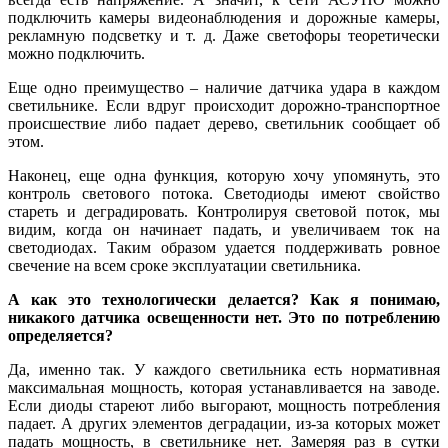
подключить камеры видеонаблюдения и дорожные камеры,
рекламную подсветку и т. д. Да­же светофоры теоретически
можно подключить.
Еще одно преимущество – наличие датчика удара в каждом
светильнике. Если вдруг происходит дорожно-транспортное
происшествие ли­бо падает дерево, светильник сообщает об
этом.
Наконец, еще одна функция, которую хо­чу упомянуть, это
контроль светового потока. Светодиоды имеют свойство
стареть и деградировать. Контролируя световой поток, мы
видим, когда он начинает падать, и увеличиваем ток на
светодиодах. Таким образом удается поддерживать ровное
свечение на всем сроке эксплуатации светильника.
А как это технологически делается? Как я понимаю,
никакого датчика освещенности нет. Это по потреблению
определяется?
Да, именно так. У каждого светильника есть нормативная
максимальная мощность, которая устанавливается на заводе.
Если диоды стареют ли­бо выгорают, мощность потребления
падает. А других элементов деградации, из-за которых может
падать мощность, в светильнике нет. Замеряя раз в сутки