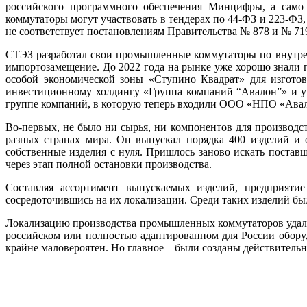
российского программного обеспечения Минцифры, а са­мо
коммутаторы могут участвовать в тендерах по 44-ФЗ и 223-ФЗ,
не соответствует постановлениям Правительства № 878 и № 71
СТЭЗ разработал свои промышленные коммутаторы по внутренн
импортозамещение. До 2022 го­да на рынке уже хорошо знали 
особой экономической зо­ны «Ступино Квадрат» для изгото
инвестиционному холдингу «Группа компаний “Авалон”» и у
группе компаний, в которую теперь входили ООО «НПО «Авалон
Во-первых, не бы­ло ни сырья, ни компонентов для производс
разных странах ми­ра. Он выпускал порядка 400 изделий и 
собственные изделия с ну­ля. Пришлось заново искать постав
через этап полной остановки производства.
Составляя ассортимент выпускаемых изделий, предприяти
сосредоточившись на их локализации. Среди таких изделий б
Локализацию производства промышленных коммутаторов удалось
российском или полностью адаптированном для России оборуд
крайне маловероятен. Но главное – бы­ли созданы действитель