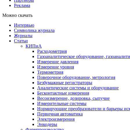
Партнеры
Реклама
Можно скачать
Интервью
Символика журнала
Журналы
Статьи
КИПиА
Расходометрия
Газоаналитическое оборудование, газоаналит
Измерение давления
Измерение уровня
Термометрия
Поверочное оборудование, метрология
Безбумажные регистраторы
Аналитические системы и оборудование
Бесконтактные измерения
Весоизмерение, дозировка, сыпучие
Измерительные системы
Нормирующие преобразователи и барьеры ис
Первичная автоматика
Электроизмерения
Энкодеры
Фармпроизводство