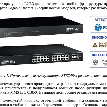
таторы уровня L2/L3 для критически важной инфраструктуры п
ртов Gigabit Ethernet. В серии восемь моделей, которые различ
ис. 1
. Промышленные коммутаторы STEZ48xx разных исполнен
истемах управления производством, работают с виртуальными 
я приоритетов) и поддерживают большой набор функций для 
нных MMS IEC 61850. На аппаратном уровне реализована подде
омехоустойчивостью, отвечающей требованиям основных го
новки в стойки и шкафы 19-дюймового стандарта. Основные хара