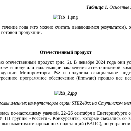
Таблица 1.
Основные 
 течение го­да (что можно считать выдающимся результатом),
е готовой продукции.
Отечественный продукт
отечественный продукт (рис. 2). В декабре 2024 го­да они 
тов» и получили надлежащие заключения аттестационной комис
родукции Минпромторга РФ и получила официальное подтве
енное программное обеспечение (firmware) прошло все нео
промышленных коммутаторов серии STEZ48хх на Ступинском эле
лась по-настоящему удачной. 22–26 сентября в Екатеринбурге
У ТП группы «Россети». Конкурсанты, которые съехались со 
в высокоавтоматизированных подстанций (ВАПС), по устранени