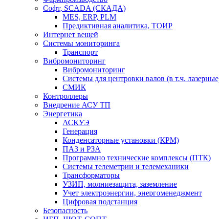
Софт, SCADA (СКАДА)
MES, ERP, PLM
Предиктивная аналитика, ТОИР
Интернет вещей
Системы мониторинга
Транспорт
Вибромониторинг
Вибромониторинг
Системы для центровки валов (в т.ч. лазерные
СМИК
Контроллеры
Внедрение АСУ ТП
Энергетика
АСКУЭ
Генерация
Конденсаторные установки (КРМ)
ПАЗ и РЗА
Программно технические комплексы (ПТК)
Системы телеметрии и телемеханики
Трансформаторы
УЗИП, молниезащита, заземление
Учет электроэнергии, энергоменеджмент
Цифровая подстанция
Безопасность