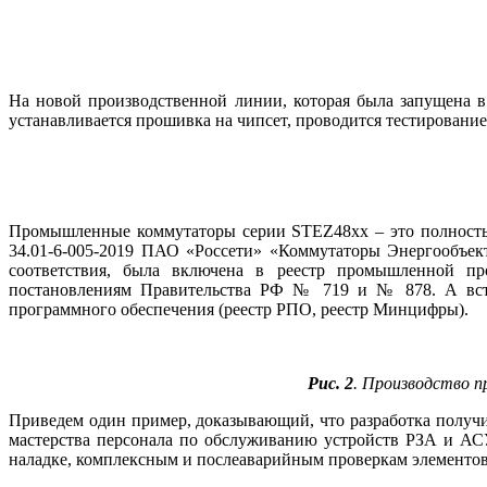
На новой производственной линии, которая бы­ла запущена в
устанавливается прошивка на чипсет, проводится тестировани
Промышленные коммутаторы серии STEZ48хх – это полностью 
34.01-6-005-2019 ПАО «Россети» «Коммутаторы Энергообъек
соответствия, бы­ла включена в реестр промышленной п
постановлениям Правительства РФ № 719 и № 878. А встро
программного обеспечения (реестр РПО, реестр Минцифры).
Рис. 2
. Производство 
Приведем один пример, доказывающий, что разработка получи
мастерства персонала по обслуживанию уст­ройств РЗА и АС
наладке, комплексным и послеаварийным проверкам элементо