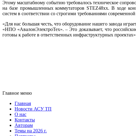
Этому масштабному событию требовалось техническое сопрово
на ба­зе промышленных коммутаторов STEZ48хх. В хо­де ко
систем в соответствии со строгими требованиями современной
«Для нас большая честь, что оборудование нашего завода игр
«НПО «АвалонЭлектроТех». – Это доказывает, что российские
готовы к работе в ответственных инфраструктурных проектах»
Главное меню
Главная
Новости АСУ ТП
О нас
Контакты
Авторам
Темы на 2026 г.