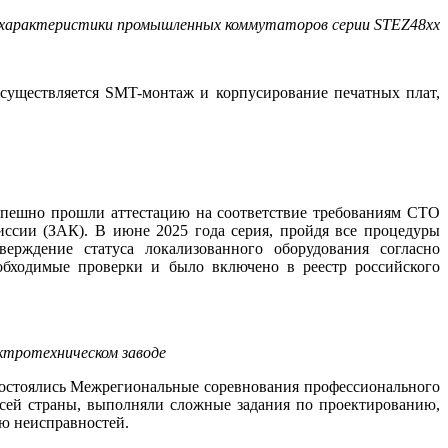
характеристики промышленных коммутаторов серии STEZ48xx
 осуществляется SMT-монтаж и корпусирование печатных плат,
успешно прошли аттестацию на соответствие требованиям СТО
сии (ЗАК). В июне 2025 го­да серия, пройдя все процедуры
рждение статуса локализованного оборудования согласно
бходимые проверки и бы­ло включено в реестр российского
ктротехническом заводе
 состоялись Межрегиональные соревнования профессионального
всей страны, выполняли сложные задания по проектированию,
ю неисправностей.