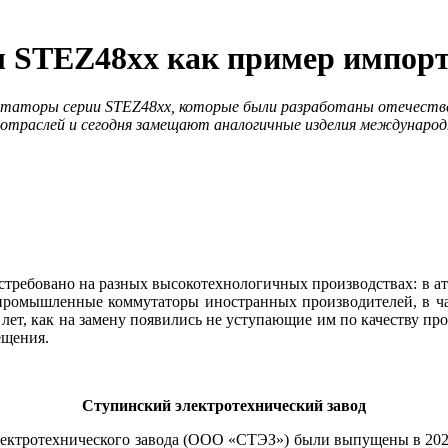
STEZ48xx как пример импор
таторы серии STEZ48xx, которые были разработаны отечестве
 отраслей и сегодня замещают аналогичные изделия международ
ребовано на разных высокотехнологичных производствах: в атомно
промышленные коммутаторы иностранных производителей, в част
 лет, как на замену появились не уступающие им по качеству п
ещения.
Ступинский электротехнический завод
тротехнического завода (ООО «СТЭЗ») бы­ли выпущены в 2024 г