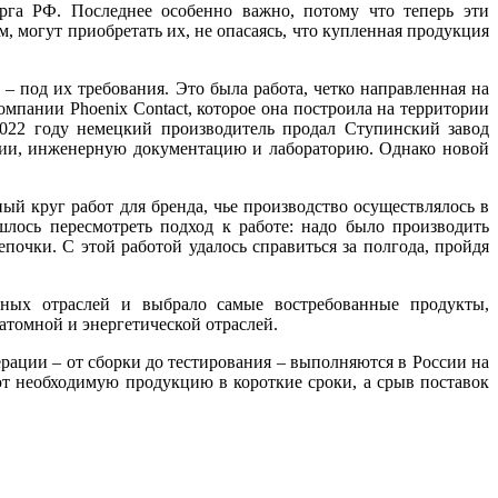
рга РФ. Последнее особенно важно, потому что теперь эти
, могут приобретать их, не опасаясь, что купленная продукция
под их требования. Это бы­ла работа, четко направленная на
мпании Phoenix Contact, которое она построила на территории
022 го­ду немецкий производитель продал Ступинский завод
нии, инженерную документацию и лабораторию. Однако новой
ый круг работ для бренда, чье производство осуществлялось в
ось пересмотреть подход к работе: на­до бы­ло производить
почки. С этой работой удалось справиться за полгода, пройдя
чных отраслей и выбрало самые востребованные продукты,
томной и энергетической отраслей.
рации – от сборки до тестирования – выполняются в России на
ют необходимую продукцию в короткие сроки, а срыв поставок