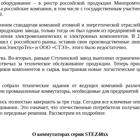
 оборудование – в реестр российской продукции Минпромто
 а российские компании, в том числе с государственным участием
9.
им стандартам компаний атомной и энергетической отраслей – 
продукцию завода, только тогда он был одним из предприятий ко
вления электромеханических и электронных компонентов. В 2
шел с российского рынка, оставив свои производственные ли
­Элект­ро­Тех» и ООО «СТЭЗ», этого бы­ло недостаточно.
тва. Во-вторых, раньше Ступинский завод выполнял ограниченн
отвечал за техническое обслуживание продукции. Теперь пришл
щиков компонентов и сырья, выстраивая новые логистические це
е собрало технические задания от ведущих компаний разли
ы­ли промышленные коммутаторы, необходимые для предприятий а
 полностью завершить за три го­да. Сегодня все ключевые опе
овании. Это означает, что отечественные потребители получа
но передовые решения. Рассмотрим их подробнее.
О коммутаторах серии STEZ48xx