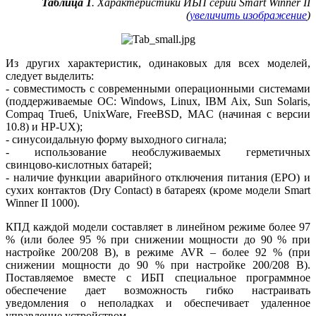
Таблица 1
. Характеристики ИБП серии Smart Winner II
(
увеличить изображение
)
Из других характеристик, одинаковых для всех моделей,
следует выделить:
- совместимость с современными операционными системами
(поддерживаемые ОС: Windows, Linux, IBM Aix, Sun Solaris,
Compaq True6, UnixWare, FreeBSD, MAC (начиная с версии
10.8) и HP-UX);
- синусоидальную форму выходного сигнала;
- использование необслуживаемых герметичных
свинцово‑кислотных батарей;
- наличие функции аварийного отключения питания (EPO) и
сухих контактов (Dry Contact) в батареях (кроме модели Smart
Winner II 1000).
КПД каждой модели составляет в линейном режиме более 97
% (или более 95 % при снижении мощности до 90 % при
настройке 200/208 В), в режиме AVR – более 92 % (при
снижении мощности до 90 % при настройке 200/208 В).
Поставляемое вместе с ИБП специальное программное
обеспечение дает возможность гибко настраивать
уведомления о неполадках и обеспечивает удаленное
управление устройством.