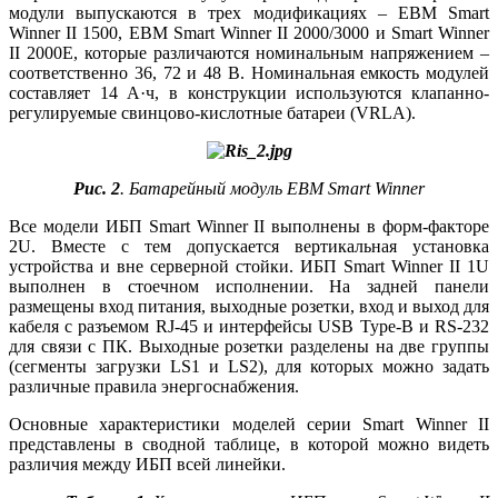
модули выпускаются в трех модификациях – EBM Smart
Winner II 1500, EBM Smart Winner II 2000/3000 и Smart Winner
II 2000E, которые различаются номинальным напряжением –
соответственно 36, 72 и 48 В. Номинальная емкость модулей
составляет 14 А·ч, в конструкции используются клапанно-
регулируемые свинцово‑кислотные батареи (VRLA).
Рис. 2
. Батарейный модуль EBM Smart Winner
Все модели ИБП Smart Winner II выполнены в форм-факторе
2U. Вместе с тем допускается вертикальная установка
устройства и вне серверной стойки. ИБП Smart Winner II 1U
выполнен в стоечном исполнении. На задней панели
размещены вход питания, выходные розетки, вход и выход для
кабеля с разъемом RJ‑45 и интерфейсы USB Type-B и RS‑232
для связи с ПК. Выходные розетки разделены на две группы
(сегменты загрузки LS1 и LS2), для которых можно задать
различные правила энергоснабжения.
Основные характеристики моделей серии Smart Winner II
представлены в сводной таблице, в которой можно видеть
различия между ИБП всей линейки.