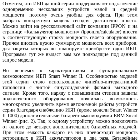
Отметим, что ИБП данной серии поддерживают подключение
одновременно нескольких устройств малой и средней
мощности, поэтому очень удобны для офиса. При этом
выбрать конкретную модель сегодня достаточно просто.
Можно зайти на русскоязычный сайт компании IPPON и на
странице «Калькулятор мощности» (ippon.ru/calculator) внести
в соответствующую строку мощность своего оборудования.
Причем вносить нужно суммарную мощность всех приборов,
для защиты которых вы планируете приобрести один ИБП.
Программа тут же выдаст вам все подходящие под данный
запрос модели.
Но вернемся к характеристикам и функциональным
возможностям ИБП Smart Winner II. Особенностью моделей
этой серии стало использование линейно-интерактивной
топологии с чистой синусоидальной формой выходного
сигнала. Кроме того, наряду с повышением степени защиты
подключенного оборудования появилась возможность
многократно увеличить время автономной работы устройств
серии благодаря снабжению ИБП (кроме модели Smart Winner
II 1000) дополнительными батарейными модулями EBM Smart
Winner (рис. 2). Так, к одному устройству можно подключить
от одного до четырех дополнительных батарейных модулей.
При этом емкость каждого из них превосходит мощность
встроенных в ИБП аккумуляторов в два раза. Батарейные