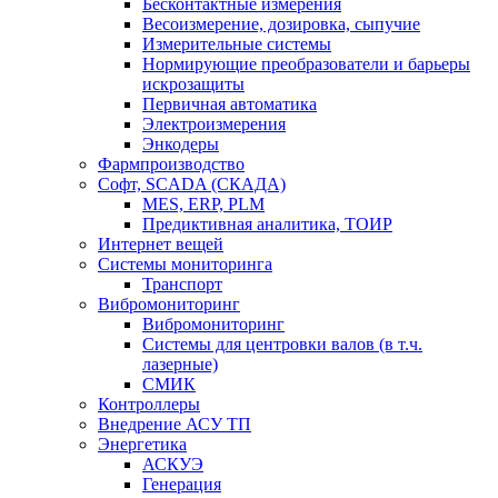
Бесконтактные измерения
Весоизмерение, дозировка, сыпучие
Измерительные системы
Нормирующие преобразователи и барьеры
искрозащиты
Первичная автоматика
Электроизмерения
Энкодеры
Фармпроизводство
Софт, SCADA (СКАДА)
MES, ERP, PLM
Предиктивная аналитика, ТОИР
Интернет вещей
Системы мониторинга
Транспорт
Вибромониторинг
Вибромониторинг
Системы для центровки валов (в т.ч.
лазерные)
СМИК
Контроллеры
Внедрение АСУ ТП
Энергетика
АСКУЭ
Генерация