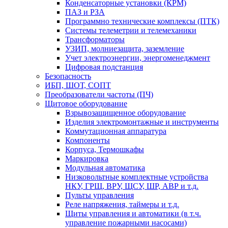
Конденсаторные установки (КРМ)
ПАЗ и РЗА
Программно технические комплексы (ПТК)
Системы телеметрии и телемеханики
Трансформаторы
УЗИП, молниезащита, заземление
Учет электроэнергии, энергоменеджмент
Цифровая подстанция
Безопасность
ИБП, ШОТ, СОПТ
Преобразователи частоты (ПЧ)
Щитовое оборудование
Взрывозащищенное оборудование
Изделия электромонтажные и инструменты
Коммутационная аппаратура
Компоненты
Корпуса, Термошкафы
Маркировка
Модульная автоматика
Низковольтные комплектные устройства
НКУ, ГРЩ, ВРУ, ЩСУ, ШР, АВР и т.д.
Пульты управления
Реле напряжения, таймеры и т.д.
Щиты управления и автоматики (в т.ч.
управление пожарными насосами)