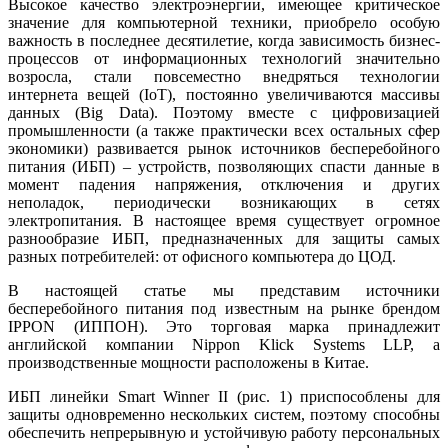
Высокое качество электроэнергии, имеющее критическое
значение для компьютерной техники, приобрело особую
важность в последнее десятилетие, когда зависимость бизнес-
процессов от информационных технологий значительно
возросла, стали повсеместно внедряться технологии
интернета вещей (IoT), постоянно увеличиваются массивы
данных (Big Data). Поэтому вместе с цифровизацией
промышленности (а также практически всех остальных сфер
экономики) развивается рынок источников бесперебойного
питания (ИБП) – устройств, позволяющих спасти данные в
момент падения напряжения, отключения и других
неполадок, периодически возникающих в сетях
электропитания. В настоящее время существует огромное
разнообразие ИБП, предназначенных для защиты самых
разных потребителей: от офисного компьютера до ЦОД.
В настоящей статье мы представим источники
бесперебойного питания под известным на рынке брендом
IPPON (ИППОН). Это торговая марка принадлежит
английской компании Nippon Klick Systems LLP, а
производственные мощности расположены в Китае.
ИБП линейки Smart Winner II (рис. 1) приспособлены для
защиты одновременно нескольких систем, поэтому способны
обеспечить непрерывную и устойчивую работу персональных