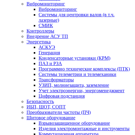
Вибромониторинг
Вибромониторинг
Системы для центровки валов (в т.ч.
лазерные)
СМИК
Контроллеры
Внедрение АСУ ТП
Энергетика
АСКУЭ
Генерация
Конденсаторные установки (КРМ)
ПАЗ и РЗА
Программно технические комплексы (ПТК)
Системы телеметрии и телемеханики
Трансформаторы
УЗИП, молниезащита, заземление
Учет электроэнергии, энергоменеджмент
Цифровая подстанция
Безопасность
ИБП, ШОТ, СОПТ
Преобразователи частоты (ПЧ)
Щитовое оборудование
Взрывозащищенное оборудование
Изделия электромонтажные и инструменты
Коммутационная аппаратура