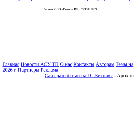
Реклама. ООО «Ратеос» ИНН 7735028069
Главная
Новости АСУ ТП
О нас
Контакты
Авторам
Темы на
2026 г.
Партнеры
Реклама
Сайт разработан на 1С-Битрикс
- Aprix.ru