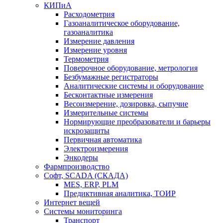
КИПиА
Расходометрия
Газоаналитическое оборудование,
газоаналитика
Измерение давления
Измерение уровня
Термометрия
Поверочное оборудование, метрология
Безбумажные регистраторы
Аналитические системы и оборудование
Бесконтактные измерения
Весоизмерение, дозировка, сыпучие
Измерительные системы
Нормирующие преобразователи и барьеры
искрозащиты
Первичная автоматика
Электроизмерения
Энкодеры
Фармпроизводство
Софт, SCADA (СКАДА)
MES, ERP, PLM
Предиктивная аналитика, ТОИР
Интернет вещей
Системы мониторинга
Транспорт