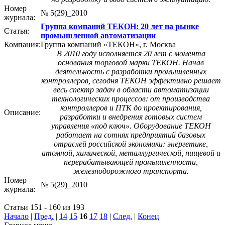
Номер
№ 5(29)_2010
журнала:
Группа компаний ТЕКОН: 20 лет на рынке
Статья:
промышленной автоматизации
Компания:
Группа компаний «ТЕКОН», г. Москва
В 2010 году исполняется 20 лет с момента
основания торговой марки ­ТЕКОН. Начав
деятельность с разработки промышленных
контроллеров, сегодня ТЕКОН эффективно решает
весь спектр задач в области автоматизации
технологических процессов: от производства
контроллеров и ПТК до проектирования,
Описание:
разработки и внедрения готовых систем
управления «под ключ». Оборудование ТЕКОН
работает на сотнях предприятий базовых
отраслей российской экономики: энергетике,
атомной, химической, металлургической, пищевой и
перерабатывающей промышленности,
железнодорожного транспорта.
Номер
№ 5(29)_2010
журнала:
Статьи 151 - 160 из 193
Начало
|
Пред.
|
14
15
16
17
18
|
След.
|
Конец