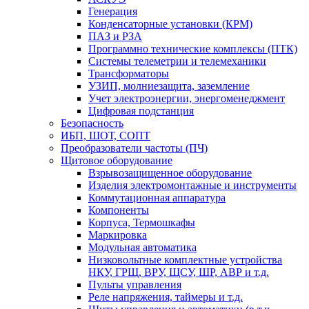
Генерация
Конденсаторные установки (КРМ)
ПАЗ и РЗА
Программно технические комплексы (ПТК)
Системы телеметрии и телемеханики
Трансформаторы
УЗИП, молниезащита, заземление
Учет электроэнергии, энергоменеджмент
Цифровая подстанция
Безопасность
ИБП, ШОТ, СОПТ
Преобразователи частоты (ПЧ)
Щитовое оборудование
Взрывозащищенное оборудование
Изделия электромонтажные и инструменты
Коммутационная аппаратура
Компоненты
Корпуса, Термошкафы
Маркировка
Модульная автоматика
Низковольтные комплектные устройства
НКУ, ГРЩ, ВРУ, ЩСУ, ШР, АВР и т.д.
Пульты управления
Реле напряжения, таймеры и т.д.