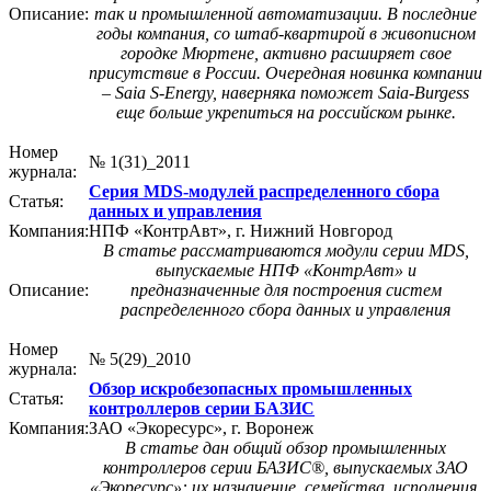
Описание:
так и промышленной автоматизации. В последние
годы компания, со штаб-квартирой в живописном
городке Мюртене, активно расширяет свое
присутствие в России. Очередная новинка компании
– Saia S-Energy, наверняка поможет Saia-Burgess
еще больше укрепиться на российском рынке.
Номер
№ 1(31)_2011
журнала:
Серия MDS-модулей распределенного сбора
Статья:
данных и управления
Компания:
НПФ «КонтрАвт», г. Нижний Новгород
В статье рассматриваются модули серии MDS,
выпускаемые НПФ «КонтрАвт» и
Описание:
предназначенные для построения систем
распределенного сбора данных и управления
Номер
№ 5(29)_2010
журнала:
Обзор искробезопасных промышленных
Статья:
контроллеров серии БАЗИС
Компания:
ЗАО «Экоресурс», г. Воронеж
В статье дан общий обзор промыш­лен­ных
контроллеров серии БАЗИС®, выпускаемых ЗАО
«Экоресурс»: их назначение, семейства, исполнения,