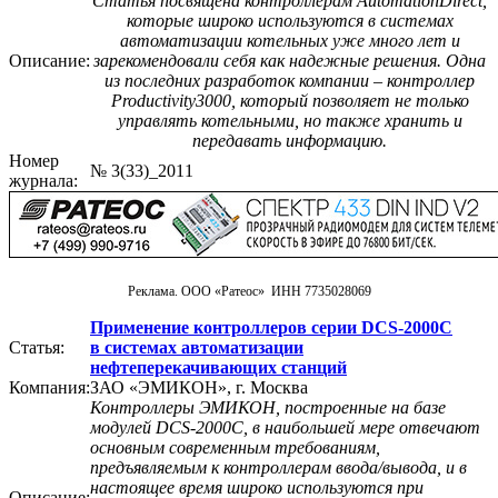
Статья посвящена контроллерам AutomationDirect,
которые широко используются в системах
автоматизации котельных уже много лет и
Описание:
зарекомендовали себя как надежные решения. Одна
из последних разработок компании – контроллер
Productivity3000, который позволяет не только
управлять котельными, но также хранить и
передавать информацию.
Номер
№ 3(33)_2011
журнала:
Реклама. ООО «Ратеос» ИНН 7735028069
Применение контроллеров серии DCS-2000C
Статья:
в системах автоматизации
нефтеперекачивающих станций
Компания:
ЗАО «ЭМИКОН», г. Москва
Контроллеры ЭМИКОН, построенные на базе
модулей DСS-2000C, в наибольшей мере отвечают
основным современным требованиям,
предъявляемым к контроллерам ввода/вывода, и в
настоящее время широко используются при
Описание: