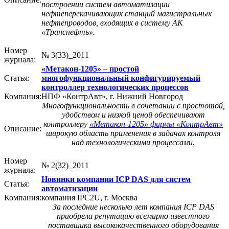
построении систем автоматизации
нефтеперекачивающих станций магистральных
нефтепроводов, входящих в систему АК
«Транснефть».
Номер
№ 3(33)_2011
журнала:
«Метакон-1205» – простой
Статья:
многофункциональный конфигурируемый
контроллер технологических процессов
Компания:
НПФ «КонтрАвт», г. Нижний Новгород
Многофункциональность в сочетании с простотой,
удобством и низкой ценой обеспечивают
контроллеру
«Метакон-1205» фирмы «КонтрАвт»
Описание:
широкую область применения в задачах контроля
над технологическими процессами.
Номер
№ 2(32)_2011
журнала:
Новинки компании ICP DAS для систем
Статья:
автоматизации
Компания:
компания IPC2U, г. Москва
За последние несколько лет компания ICP DAS
приобрела репутацию всемирно известного
поставщика высококачественного оборудования