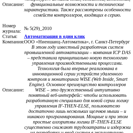
Описание:
функциональные возможности и технические
характеристики. Также рассмотрены особенности
семейств контроллеров, входящих в серию.
Номер
№ 5(29)_2010
журнала:
Статья:
Автоматизация в один клик
Компания:
ООО «Ниеншанц-Автоматика», г. Санкт-Петербург
В этом году известный разработчик систем
промышленной автоматизации – компания ICP DAS
– представила принципиально новую технологию
управления производственными процессами.
Технология была впервые реализована в
инновационной серии устройств удаленного
контроля и мониторинга WISE (Web Inside, Smart
Engine). Основное преимущество контроллеров
Описание:
WISE – это дружественный интуитивно
понятный веб-интерфейс: чтобы использовать
разработанную специально для новой серии логику
управления IF-THEN-ELSE, пользователю
достаточно лишь нескольких щелчков мыши – и
никакого программирования. Мощные и при этом
простые алгоритмы логики IF-THEN-ELSE
существенно снижают трудозатраты и издержки
на разработку и ввод систем в эксплуатацию.