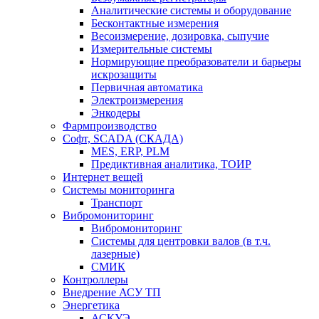
Аналитические системы и оборудование
Бесконтактные измерения
Весоизмерение, дозировка, сыпучие
Измерительные системы
Нормирующие преобразователи и барьеры
искрозащиты
Первичная автоматика
Электроизмерения
Энкодеры
Фармпроизводство
Софт, SCADA (СКАДА)
MES, ERP, PLM
Предиктивная аналитика, ТОИР
Интернет вещей
Системы мониторинга
Транспорт
Вибромониторинг
Вибромониторинг
Системы для центровки валов (в т.ч.
лазерные)
СМИК
Контроллеры
Внедрение АСУ ТП
Энергетика
АСКУЭ