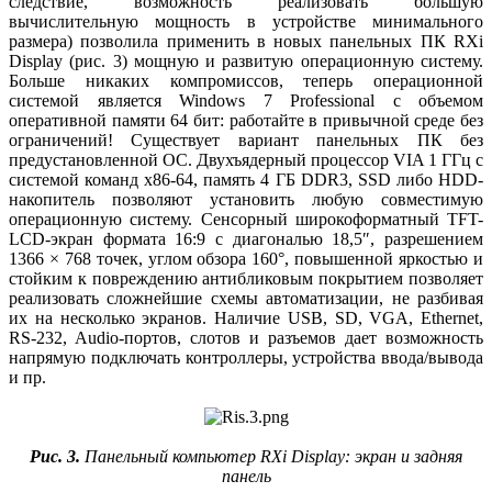
следствие, возможность реализовать большую
вычислительную мощность в устройстве ми­нимального
размера) позволила применить в новых панельных ПК RXi
Display (рис. 3) мощную и развитую операционную систему.
Больше никаких компромиссов, теперь операционной
системой является Windows 7 Professional с объемом
оперативной памяти 64 бит: работайте в привычной среде без
ограничений! Существует вариант панельных ПК без
предустановленной ОС. Двухъядерный процессор VIA 1 ГГц с
системой команд x86-64, память 4 ГБ DDR3, SSD либо HDD-
накопитель позволяют установить любую совместимую
операционную систему. Сенсорный широкоформатный TFT-
LCD-экран формата 16:9 с диагональю 18,5″, разрешением
1366 × 768 точек, углом обзора 160°, повышенной яркостью и
стойким к повреждению антибликовым покрытием позволяет
реализовать сложнейшие схемы автоматизации, не разбивая
их на несколько экранов. Наличие USB, SD, VGA, Ethernet,
RS‑232, Audio-портов, слотов и разъемов дает возможность
напрямую подключать контроллеры, устройства ввода/вывода
и пр.
Рис. 3.
Панельный компьютер RXi Display: экран и задняя
панель