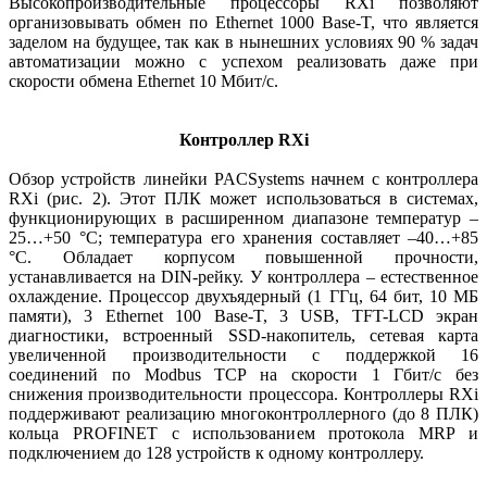
Высокопроизводительные процессоры RXi позволяют
организовывать обмен по Ethernet 1000 Base‑T, что является
заделом на будущее, так как в нынешних условиях 90 % задач
автоматизации можно с успехом реализовать даже при
скорости обмена Ethernet 10 Мбит/с.
Контроллер RXi
Обзор устройств линейки PACSystems начнем с контроллера
RXi (рис. 2). Этот ПЛК может использоваться в системах,
функционирующих в расширенном диапазоне температур –
25…+50 °C; температура его хранения составляет –40…+85
°C. Обладает корпусом повышенной прочности,
устанавливается на DIN-рейку. У контроллера – естественное
охлаждение. Процессор двухъядерный (1 ГГц, 64 бит, 10 МБ
памяти), 3 Ethernet 100 Base-T, 3 USB, TFT-LCD экран
диагностики, встроенный SSD-накопитель, сетевая карта
увеличенной производительности с поддержкой 16
соединений по Modbus TCP на скорости 1 Гбит/с без
снижения производительности процессора. Контроллеры RXi
поддерживают реализацию многоконтроллерного (до 8 ПЛК)
кольца PROFINET с использованием протокола MRP и
подключением до 128 устройств к одному контроллеру.