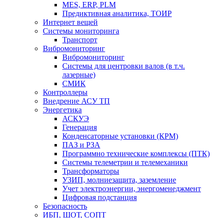
MES, ERP, PLM
Предиктивная аналитика, ТОИР
Интернет вещей
Системы мониторинга
Транспорт
Вибромониторинг
Вибромониторинг
Системы для центровки валов (в т.ч.
лазерные)
СМИК
Контроллеры
Внедрение АСУ ТП
Энергетика
АСКУЭ
Генерация
Конденсаторные установки (КРМ)
ПАЗ и РЗА
Программно технические комплексы (ПТК)
Системы телеметрии и телемеханики
Трансформаторы
УЗИП, молниезащита, заземление
Учет электроэнергии, энергоменеджмент
Цифровая подстанция
Безопасность
ИБП, ШОТ, СОПТ