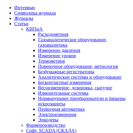
Интервью
Символика журнала
Журналы
Статьи
КИПиА
Расходометрия
Газоаналитическое оборудование,
газоаналитика
Измерение давления
Измерение уровня
Термометрия
Поверочное оборудование, метрология
Безбумажные регистраторы
Аналитические системы и оборудование
Бесконтактные измерения
Весоизмерение, дозировка, сыпучие
Измерительные системы
Нормирующие преобразователи и барьеры
искрозащиты
Первичная автоматика
Электроизмерения
Энкодеры
Фармпроизводство
Софт, SCADA (СКАДА)