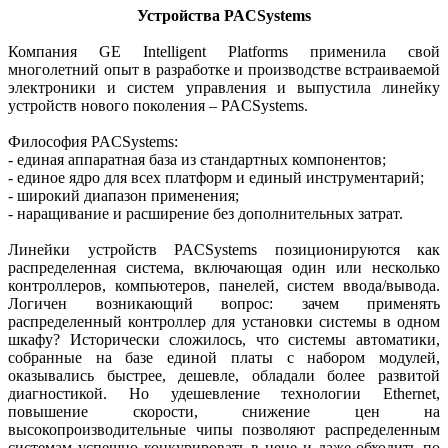
Устройства PACSystems
Компания GE Intelligent Platforms применила свой
многолетний опыт в разработке и производстве встраиваемой
электроники и систем управления и выпустила линейку
устройств нового поколения – PACSystems.
Философия PACSystems:
- единая аппаратная база из стандартных компонентов;
- единое ядро для всех платформ и единый инструментарий;
- широкий диапазон применения;
- наращивание и расширение без дополнительных затрат.
Линейки устройств PACSystems позиционируются как
распределенная система, включающая один или несколько
контроллеров, компьютеров, панелей, систем ввода/вывода.
Логичен возникающий вопрос: зачем применять
распределенный контроллер для установки системы в одном
шкафу? Исторически сложилось, что системы автоматики,
собранные на базе единой платы с набором модулей,
оказывались быстрее, дешевле, обладали более развитой
диагностикой. Но удешевление технологии Ethernet,
повышение скорости, снижение цен на
высокопроизводительные чипы позволяют распределенным
системам успешно конкурировать в цене и даже обходить по