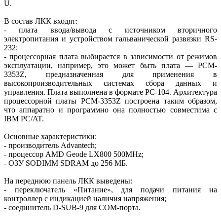
U.
В состав ЛКК входят:
- плата ввода/вывода с источником вторичного
электропитания и устройством гальванической развязки RS-
232;
- процессорная плата выбирается в зависимости от режимов
эксплуатации, например, это может быть плата — PCM-
3353Z, предназначенная для применения в
высокопроизводительных системах сбора данных и
управления. Плата выполнена в формате PC-104. Архитектура
процессорной платы PCM-3353Z построена таким образом,
что аппаратно и программно она полностью совместима с
IBM PC/AT.
Основные характеристики:
- производитель Advantech;
- процессор AMD Geode LX800 500MHz;
- ОЗУ SODIMM SDRAM до 256 МБ.
На переднюю панель ЛКК выведены:
- переключатель «Питание», для подачи питания на
контроллер c индикацией наличия напряжения;
- соединитель D-SUB-9 для СОМ-порта.