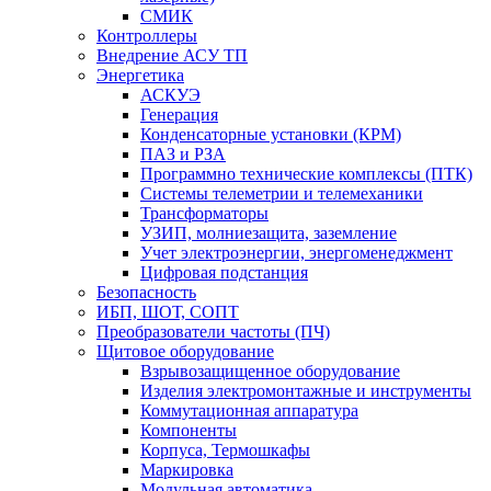
СМИК
Контроллеры
Внедрение АСУ ТП
Энергетика
АСКУЭ
Генерация
Конденсаторные установки (КРМ)
ПАЗ и РЗА
Программно технические комплексы (ПТК)
Системы телеметрии и телемеханики
Трансформаторы
УЗИП, молниезащита, заземление
Учет электроэнергии, энергоменеджмент
Цифровая подстанция
Безопасность
ИБП, ШОТ, СОПТ
Преобразователи частоты (ПЧ)
Щитовое оборудование
Взрывозащищенное оборудование
Изделия электромонтажные и инструменты
Коммутационная аппаратура
Компоненты
Корпуса, Термошкафы
Маркировка
Модульная автоматика