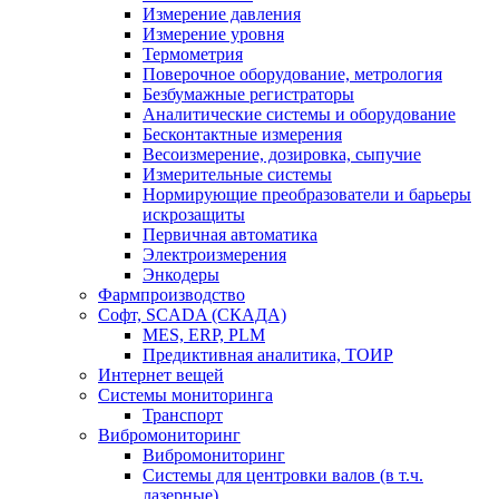
Измерение давления
Измерение уровня
Термометрия
Поверочное оборудование, метрология
Безбумажные регистраторы
Аналитические системы и оборудование
Бесконтактные измерения
Весоизмерение, дозировка, сыпучие
Измерительные системы
Нормирующие преобразователи и барьеры
искрозащиты
Первичная автоматика
Электроизмерения
Энкодеры
Фармпроизводство
Софт, SCADA (СКАДА)
MES, ERP, PLM
Предиктивная аналитика, ТОИР
Интернет вещей
Системы мониторинга
Транспорт
Вибромониторинг
Вибромониторинг
Системы для центровки валов (в т.ч.
лазерные)