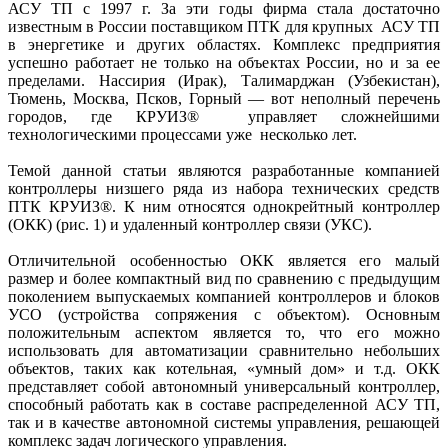
АСУ ТП с 1997 г. За эти годы фирма стала достаточно
известным в России поставщиком ПТК для крупных АСУ ТП
в энергетике и других областях. Комплекс предприятия
успешно работает не только на объектах России, но и за ее
пределами. Нассирия (Ирак), Талимарджан (Узбекистан),
Тюмень, Москва, Псков, Горный — вот неполный перечень
городов, где КРУИЗ® управляет сложнейшими
технологическими процессами уже несколько лет.
Темой данной статьи являются разработанные компанией
контроллеры низшего ряда из набора технических средств
ПТК КРУИЗ®. К ним относятся однокрейтный контроллер
(ОКК) (рис. 1) и удаленный контроллер связи (УКС).
Отличительной особенностью ОКК является его малый
размер и более компактный вид по сравнению с предыдущим
поколением выпускаемых компанией контроллеров и блоков
УСО (устройства сопряжения с объектом). Основным
положительным аспектом является то, что его можно
использовать для автоматизации сравнительно небольших
объектов, таких как котельная, «умный дом» и т.д. ОКК
представляет собой автономный универсальный контроллер,
способный работать как в составе распределенной АСУ ТП,
так и в качестве автономной системы управления, решающей
комплекс задач логического управления.