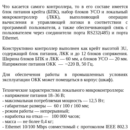
Что касается самого контроллера, то в его составе имеется
блок питания крейта (БПК), набор блоков УСО и локальный
микроконтроллер (ЛКК), выполняющий операции
вычисления и управляющей логики в соответствии с
программой пользователя, а также обеспечивающий связь с
пользователем через соединители порта RS232(485) и порта
Ethernet.
Конструктивно контроллер выполнен как крейт высотой 3U,
содержащий блок питания, ЛКК и до 12 блоков сопряжения.
Ширина блоков БПК и ЛКК — 60 мм, а блоков УСО — 20 мм.
Напряжение питания ОКК — ~220 В, 50 Гц.
Для обеспечения работы в промышленных условиях
эксплуатации ОКК может помещаться в корпус (шкаф).
Технические характеристики локального микроконтроллера:
- напряжение питания 18–36 В;
- максимальная потребляемая мощность — 12,5 Вт;
- габаритные размеры — 60 ґ 100 ґ 160 мм;
- режим работы — непрерывный;
- наработка на отказ — 100 000 часов;
- масса — не более 0,4 кг;
- Ethernet 10/100 Mbps совместимый с протоколом IEEE 802.3