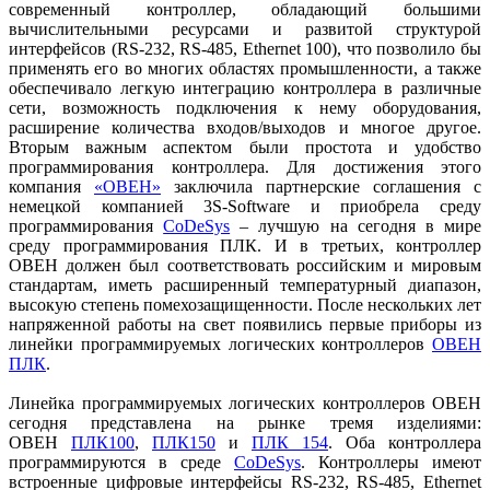
современный контроллер, обладающий большими
вычислительными ресурсами и развитой структурой
интерфейсов (RS-232, RS-485, Ethernet 100), что позволило бы
применять его во многих областях промышленности, а также
обеспечивало легкую интеграцию контроллера в различные
сети, возможность подключения к нему оборудования,
расширение количества входов/выходов и многое другое.
Вторым важным аспектом были простота и удобство
программирования контроллера. Для достижения этого
компания
«ОВЕН»
заключила партнерские соглашения с
немецкой компанией 3S-Software и приобрела среду
программирования
CoDeSys
– лучшую на сегодня в мире
среду программирования ПЛК. И в третьих, контроллер
ОВЕН должен был соответствовать российским и мировым
стандартам, иметь расширенный температурный диапазон,
высокую степень помехозащищенности. После нескольких лет
напряженной работы на свет появились первые приборы из
линейки программируемых логических контроллеров
ОВЕН
ПЛК
.
Линейка программируемых логических контроллеров ОВЕН
сегодня представлена на рынке тремя изделиями:
ОВЕН
ПЛК100
,
ПЛК150
и
ПЛК 154
. Оба контроллера
программируются в среде
CoDeSys
. Контроллеры имеют
встроенные цифровые интерфейсы RS-232, RS-485, Ethernet