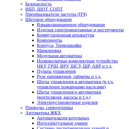
Безопасность
ИБП, ШОТ, СОПТ
Преобразователи частоты (ПЧ)
Щитовое оборудование
Взрывозащищенное оборудование
Изделия электромонтажные и инструменты
Коммутационная аппаратура
Компоненты
Корпуса, Термошкафы
Маркировка
Модульная автоматика
Низковольтные комплектные устройства
НКУ, ГРЩ, ВРУ, ЩСУ, ШР, АВР и т.д.
Пульты управления
Реле напряжения, таймеры и т.д.
Щиты управления и автоматики (в т.ч.
управление пожарными насосами)
Щиты управления и автоматики
(вентиляция, насосы и т.д.)
Электроустановочные изделия
Приводы, сервотехника
Автоматика ЖКХ
Автоматизация котельных
Интеллектуальное здание
Системы диспетчеризации зданий и