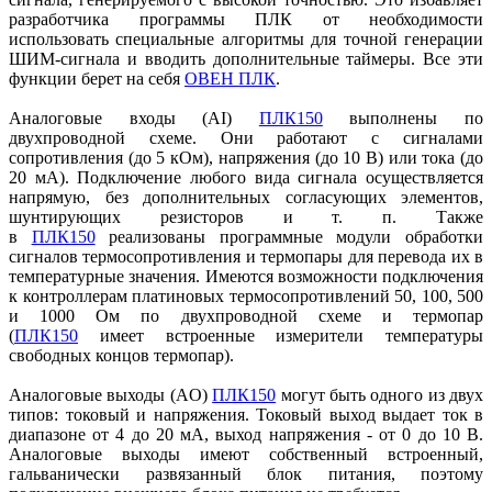
разработчика программы ПЛК от необходимости
использовать специальные алгоритмы для точной генерации
ШИМ-сигнала и вводить дополнительные таймеры. Все эти
функции берет на себя
ОВЕН ПЛК
.
Аналоговые входы (AI)
ПЛК150
выполнены по
двухпроводной схеме. Они работают с сигналами
сопротивления (до 5 кОм), напряжения (до 10 В) или тока (до
20 мА). Подключение любого вида сигнала осуществляется
напрямую, без дополнительных согласующих элементов,
шунтирующих резисторов и т. п. Также
в
ПЛК150
реализованы программные модули обработки
сигналов термосопротивления и термопары для перевода их в
температурные значения. Имеются возможности подключения
к контроллерам платиновых термосопротивлений 50, 100, 500
и 1000 Ом по двухпроводной схеме и термопар
(
ПЛК150
имеет встроенные измерители температуры
свободных концов термопар).
Аналоговые выходы (AO)
ПЛК150
могут быть одного из двух
типов: токовый и напряжения. Токовый выход выдает ток в
диапазоне от 4 до 20 мА, выход напряжения - от 0 до 10 В.
Аналоговые выходы имеют собственный встроенный,
гальванически развязанный блок питания, поэтому