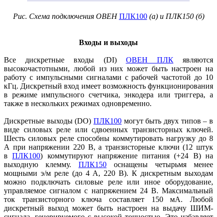
Рис. Схема подключения ОВЕН
ПЛК100
(а) и ПЛК150 (б)
Входы и выходы
Все дискретные входы (DI)
ОВЕН ПЛК
являются
высокочастотными, любой из них может быть настроен на
работу с импульсными сигналами с рабочей частотой до 10
кГц. Дискретный вход имеет возможность функционирования
в режиме импульсного счетчика, энкодера или триггера, а
также в нескольких режимах одновременно.
Дискретные выходы (DO)
ПЛК100
могут быть двух типов – в
виде силовых реле или сдвоенных транзисторных ключей.
Шесть силовых реле способны коммутировать нагрузку до 8
А при напряжении 220 В, а транзисторные ключи (12 штук
в
ПЛК100
) коммутируют напряжение питания (+24 В) на
выходную клемму.
ПЛК150
оснащены четырьмя менее
мощными э/м реле (до 4 А, 220 В). К дискретным выходам
можно подключать силовые реле или иное оборудование,
управляемое сигналом с напряжением 24 В. Максимальный
ток транзисторного ключа составляет 150 мА. Любой
дискретный выход может быть настроен на выдачу ШИМ-
сигнала, генерируемого с высокой точностью. Это избавляет