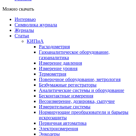
Можно скачать
Интервью
Символика журнала
Журналы
Статьи
КИПиА
Расходометрия
Газоаналитическое оборудование,
газоаналитика
Измерение давления
Измерение уровня
Термометрия
Поверочное оборудование, метрология
Безбумажные регистраторы
Аналитические системы и оборудование
Бесконтактные измерения
Весоизмерение, дозировка, сыпучие
Измерительные системы
Нормирующие преобразователи и барьеры
искрозащиты
Первичная автоматика
Электроизмерения
Энкодеры