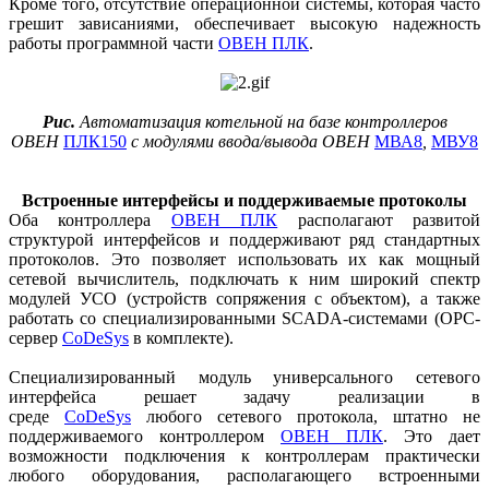
Кроме того, отсутствие операционной системы, которая часто
грешит зависаниями, обеспечивает высокую надежность
работы программной части
ОВЕН ПЛК
.
Рис.
Автоматизация котельной на базе контроллеров
ОВЕН
ПЛК150
с модулями ввода/вывода ОВЕН
МВА8
,
МВУ8
Встроенные интерфейсы и поддерживаемые протоколы
Оба контроллера
ОВЕН ПЛК
располагают развитой
структурой интерфейсов и поддерживают ряд стандартных
протоколов. Это позволяет использовать их как мощный
сетевой вычислитель, подключать к ним широкий спектр
модулей УСО (устройств сопряжения с объектом), а также
работать со специализированными SCADA-системами (OPC-
сервер
CoDeSys
в комплекте).
Специализированный модуль универсального сетевого
интерфейса решает задачу реализации в
среде
CoDeSys
любого сетевого протокола, штатно не
поддерживаемого контроллером
ОВЕН ПЛК
. Это дает
возможности подключения к контроллерам практически
любого оборудования, располагающего встроенными