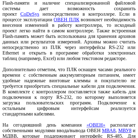
Flash-памяти и наличие специализированной файловой
системы дает возможность сохранить
проект
CoDeSys
непосредственно в контроллере. Если в
процессе эксплуатации
ОВЕН ПЛК
возникнет необходимость
внесения изменений в работу контроллера, то исходный
проект легко найти в самом контроллере. Также встроенная
Flash-память может быть использована для хранения архивов
данных или результатов измерений. Архивы можно считать
непосредственно из ПЛК через интерфейсы RS-232 или
Ethernet и открыть в программе обработки электронных
таблиц (например, Excel) или любом текстовом редакторе.
Дополнительно отметим, что ПЛК оснащен часами реального
времени с собственным аккумуляторным питанием, имеет
удобные надежные винтовые клеммы и покупателю не
требуется приобретать специальные кабели для подключения.
В комплекте с контроллером поставляется также кабель для
подключения к порту RS-232, по которому выполняется
загрузка пользовательских программ. Подключение к
остальным цифровым интерфейсам реализуется
стандартными кабелями.
На сегодняшний день компания
«ОВЕН»
располагает
собственными модулями ввода/вывода ОВЕН
МВА8
,
МВУ8
и
МДВВ, которые поддерживают интерфейс RS-485. Для