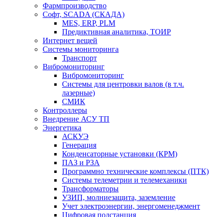
Фармпроизводство
Софт, SCADA (СКАДА)
MES, ERP, PLM
Предиктивная аналитика, ТОИР
Интернет вещей
Системы мониторинга
Транспорт
Вибромониторинг
Вибромониторинг
Системы для центровки валов (в т.ч.
лазерные)
СМИК
Контроллеры
Внедрение АСУ ТП
Энергетика
АСКУЭ
Генерация
Конденсаторные установки (КРМ)
ПАЗ и РЗА
Программно технические комплексы (ПТК)
Системы телеметрии и телемеханики
Трансформаторы
УЗИП, молниезащита, заземление
Учет электроэнергии, энергоменеджмент
Цифровая подстанция