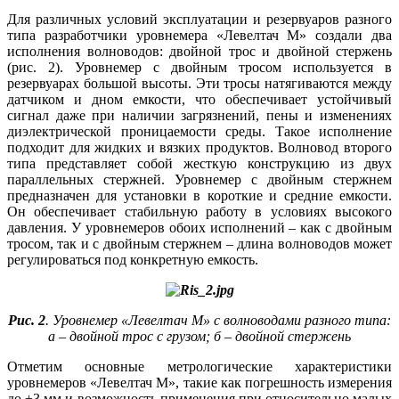
Для различных условий эксплуатации и резервуаров разного
ти­па разработчики уровнемера «Левелтач М» создали два
исполнения волноводов: двойной трос и двойной стержень
(рис. 2). Уровнемер с двойным тросом используется в
резервуарах большой высоты. Эти тросы натягиваются между
датчиком и дном емкости, что обеспечивает устойчивый
сигнал да­же при наличии загрязнений, пе­ны и изменениях
диэлектрической проницаемости среды. Такое исполнение
подходит для жидких и вязких продуктов. Волновод второго
ти­па представляет собой жесткую конструкцию из двух
параллельных стержней. Уровнемер с двойным стержнем
предназначен для установки в короткие и средние емкости.
Он обеспечивает стабильную работу в условиях высокого
давления. У уровнемеров обоих исполнений – как с двойным
тросом, так и с двойным стержнем – длина волноводов может
регулироваться под конкретную емкость.
Рис. 2
. Уровнемер «Левелтач М» с волноводами разного типа:
а – двойной трос с грузом; б – двойной стержень
Отметим основные метрологические характеристики
уровнемеров «Левелтач М», такие как погрешность измерения
до ±3 мм и возможность применения при относительно малых