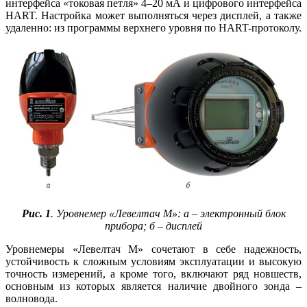
интерфейса «токовая петля» 4–20 мА и цифрового интерфейса
HART. Настройка может выполняться через дисплей, а также
удаленно: из программы верхнего уровня по HART-протоколу.
Рис. 1
. Уровнемер «Левелтач М»: а – электронный блок
прибора; б – дисплей
Уровнемеры «Левелтач М» сочетают в се­бе надежность,
устойчивость к сложным условиям эксплуатации и высокую
точность измерений, а кроме то­го, включают ряд новшеств,
основным из которых является наличие двойного зонда –
волновода.