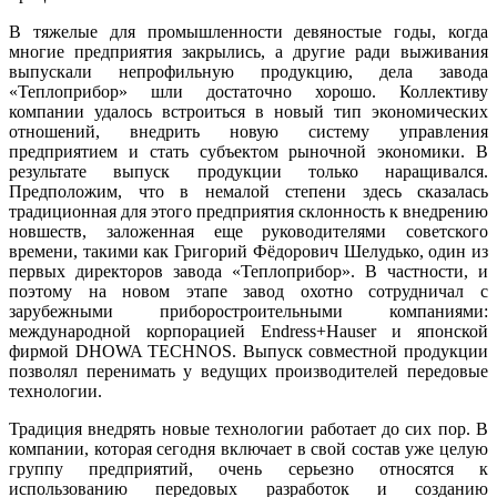
В тяжелые для промышленности девяностые го­ды, когда
многие предприятия закрылись, а другие ра­ди выживания
выпускали непрофильную продукцию, де­ла завода
«Теплоприбор» шли достаточно хорошо. Коллективу
компании удалось встроиться в новый тип экономических
отношений, внедрить новую систему управления
предприятием и стать субъектом рыночной экономики. В
результате выпуск продукции только наращивался.
Предположим, что в немалой степени здесь сказалась
традиционная для этого предприятия склонность к внедрению
новшеств, заложенная еще руководителями советского
времени, такими как Григорий Фёдорович Шелудько, один из
первых директоров завода «Теплоприбор». В частности, и
поэтому на новом этапе завод охотно сотрудничал с
зарубежными приборостроительными компаниями:
международной корпорацией Endress+Hauser и японской
фирмой DHO­WA TECH­NOS. Выпуск совместной продукции
позволял перенимать у ведущих производителей передовые
технологии.
Традиция внедрять новые технологии работает до сих пор. В
компании, которая сегодня включает в свой состав уже целую
группу предприятий, очень серьезно относятся к
использованию передовых разработок и созданию