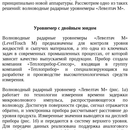
принципиально новой аппаратуры. Рассмотрим одно из таких
решений: волноводные радарные уровнемеры «Левелтач М».
Уровнемер с двойным зондом
Волноводные радарные уровнемеры «Левелтач М»
(LevelTouch M) предназначены для контроля уровня
жидкостей и сыпучих материалов, а это одна из ключевых
задач в современных промышленных процессах, от которой
зависит качество выпускаемой продукции. Прибор создала
компания «Теплоприбор-Сенсор», входящая в группу
компаний «Теплоприбор» и специализирующаяся на
разработке и производстве высокотехнологичных средств
измерения.
Волноводный радарный уровнемер «Левелтач М» (рис. 1
а
)
работает по технологии измерения времени задержки
микроволнового импульса, распространяющегося по
волноводу. Достигнув поверхности среды, сигнал отражается
обратно, и электроника прибора рассчитывает расстояние до
уровня продукта. Измеренные значения выводятся на дисплей
прибора (рис. 1
б
) и передаются в систему верхнего уровня.
Для передачи данных реализована поддержка аналогового