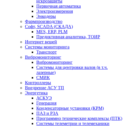
искрозащиты
Первичная автоматика
Электроизмерения
Энкодеры
Фармпроизводство
Софт, SCADA (СКАДА)
MES, ERP, PLM
Предиктивная аналитика, ТОИР
Интернет вещей
Системы мониторинга
Транспорт
Вибромониторинг
Вибромониторинг
Системы для центровки валов (в т.ч.
лазерные)
СМИК
Контроллеры
Внедрение АСУ ТП
Энергетика
АСКУЭ
Генерация
Конденсаторные установки (КРМ)
ПАЗ и РЗА
Программно технические комплексы (ПТК)
Системы телеметрии и телемеханики