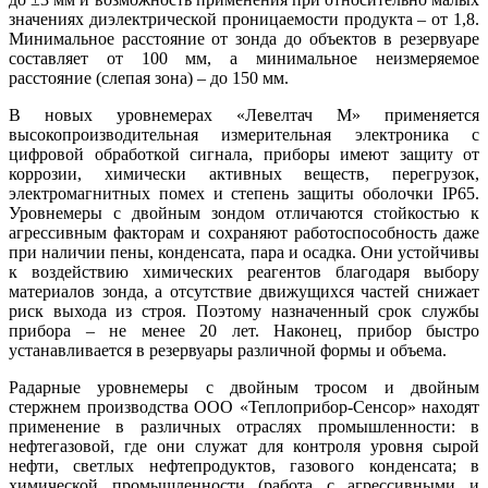
значениях диэлектрической проницаемости продукта – от 1,8.
Минимальное расстояние от зонда до объектов в резервуаре
составляет от 100 мм, а минимальное неизмеряемое
расстояние (слепая зо­на) – до 150 мм.
В новых уровнемерах «Левелтач М» применяется
высокопроизводительная измерительная электроника с
цифровой обработкой сигнала, приборы имеют защиту от
коррозии, химически активных веществ, перегрузок,
электромагнитных помех и степень защиты оболочки IP65.
Уровнемеры с двойным зондом отличаются стойкостью к
агрессивным факторам и сохраняют работоспособность да­же
при наличии пе­ны, конденсата, па­ра и осадка. Они устойчивы
к воздействию химических реагентов благодаря выбору
материалов зонда, а отсутствие движущихся частей снижает
риск выхода из строя. Поэтому назначенный срок службы
прибора – не менее 20 лет. Наконец, прибор быстро
устанавливается в резервуары различной формы и объема.
Радарные уровнемеры с двойным тросом и двойным
стержнем производства ООО «Теплоприбор-Сенсор» находят
применение в различных отраслях промышленности: в
нефтегазовой, где они служат для контроля уровня сырой
нефти, светлых нефтепродуктов, газового конденсата; в
химической промышленности (работа с агрессивными и