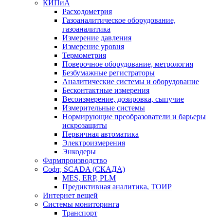
КИПиА
Расходометрия
Газоаналитическое оборудование,
газоаналитика
Измерение давления
Измерение уровня
Термометрия
Поверочное оборудование, метрология
Безбумажные регистраторы
Аналитические системы и оборудование
Бесконтактные измерения
Весоизмерение, дозировка, сыпучие
Измерительные системы
Нормирующие преобразователи и барьеры
искрозащиты
Первичная автоматика
Электроизмерения
Энкодеры
Фармпроизводство
Софт, SCADA (СКАДА)
MES, ERP, PLM
Предиктивная аналитика, ТОИР
Интернет вещей
Системы мониторинга
Транспорт