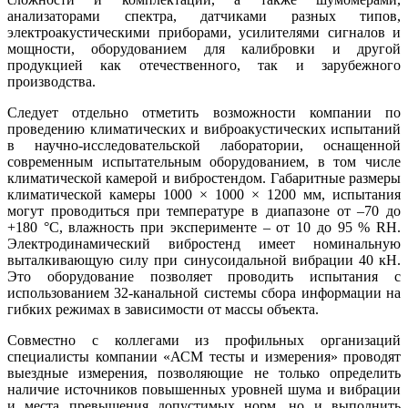
анализаторами спектра, датчиками разных типов,
электроакустическими приборами, усилителями сигналов и
мощности, оборудованием для калибровки и другой
продукцией как отечественного, так и зарубежного
производства.
Следует отдельно отметить возможности компании по
проведению климатических и виброакустических испытаний
в научно-исследовательской лаборатории, оснащенной
современным испытательным оборудованием, в том числе
климатической камерой и вибростендом. Габаритные размеры
климатической камеры 1000 × 1000 × 1200 мм, испытания
могут проводиться при температуре в диапазоне от –70 до
+180 °C, влажность при эксперименте – от 10 до 95 % RН.
Электродинамический вибростенд имеет номинальную
выталкивающую си­лу при синусоидальной вибрации 40 кН.
Это оборудование позволяет проводить испытания с
использованием 32‑канальной системы сбора информации на
гибких режимах в зависимости от массы объекта.
Совместно с коллегами из профильных организаций
специалисты компании «АСМ тесты и измерения» проводят
выездные измерения, позволяющие не только определить
наличие источников повышенных уровней шу­ма и вибрации
и места превышения допустимых норм, но и выполнить