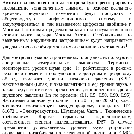
Автоматизированная система контроля будет регистрировать
превышение установленных лимитов в режиме реального
времени, результаты измерений будут поступать в
общегородскую информационную систему и
аккумулироваться в так называемом цифровом двойнике г.
Москвы. По словам председателя комитета государственного
строительного надзора Москвы Антона Слободчикова, по
выявленным нарушениям застройщикам будут направляться
1
уведомления о необходимости их оперативного устранения
.
Для контроля шу­ма на строительных площадках используются
специальные измерительные комплексы. Терминалы
мониторинга уровня шу­ма (рис. 1), работающие в режиме
реального времени и оборудованные доступом к цифровому
облаку, измеряют уровни звукового давления (SPL),
максимальный (Lmax) и эквивалентный (Leq) уровни звука, а
также ведут статистику превышения установленного уровня
звукового давления Ln по времени (L1, L5, L50, L90, L95).
Частотный диапазон устройств – от 20 Гц до 20 кГц, класс
точности соответствует международному стандарту IEC
61672‑1 «Электроакустика. Шумомеры. Часть 1. Технические
требования». Корпус терминала водонепроницаем,
соответствует степени пылевлагозащиты IP67. В случае
превышения установленных уровней звука устройство
оповещает потребителя по электронной почте или СМС-