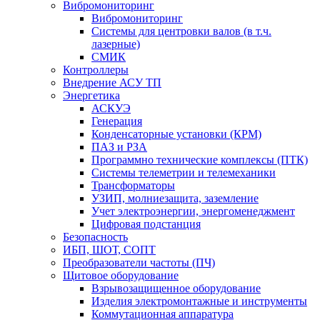
Вибромониторинг
Вибромониторинг
Системы для центровки валов (в т.ч.
лазерные)
СМИК
Контроллеры
Внедрение АСУ ТП
Энергетика
АСКУЭ
Генерация
Конденсаторные установки (КРМ)
ПАЗ и РЗА
Программно технические комплексы (ПТК)
Системы телеметрии и телемеханики
Трансформаторы
УЗИП, молниезащита, заземление
Учет электроэнергии, энергоменеджмент
Цифровая подстанция
Безопасность
ИБП, ШОТ, СОПТ
Преобразователи частоты (ПЧ)
Щитовое оборудование
Взрывозащищенное оборудование
Изделия электромонтажные и инструменты
Коммутационная аппаратура