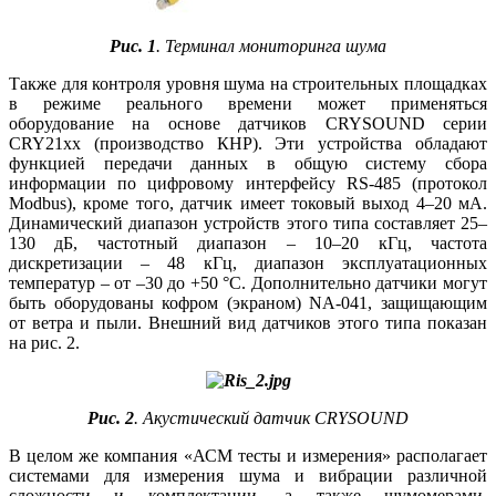
Рис. 1
. Терминал мониторинга шума
Также для контроля уровня шума на строительных площадках
в режиме реального времени может применяться
оборудование на основе датчиков CRYSOUND серии
CRY21xx (производство КНР). Эти устройства обладают
функцией передачи данных в общую систему сбора
информации по цифровому интерфейсу RS‑485 (протокол
Modbus), кроме то­го, датчик имеет токовый выход 4–20 мА.
Динамический диапазон устройств этого ти­па составляет 25–
130 дБ, частотный диапазон – 10–20 кГц, частота
дискретизации – 48 кГц, диапазон эксплуатационных
температур – от –30 до +50 °C. Дополнительно датчики могут
быть оборудованы кофром (экраном) NA‑041, защищающим
от ветра и пы­ли. Внешний вид датчиков этого ти­па показан
на рис. 2.
Рис. 2
. Акустический датчик CRYSOUND
В целом же компания «АСМ тесты и измерения» располагает
системами для измерения шу­ма и вибрации различной
сложности и комплектации, а также шумомерами,