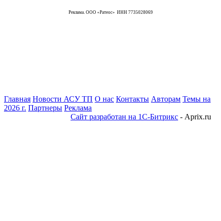
Реклама. ООО «Ратеос» ИНН 7735028069
Главная
Новости АСУ ТП
О нас
Контакты
Авторам
Темы на
2026 г.
Партнеры
Реклама
Сайт разработан на 1С-Битрикс
- Aprix.ru