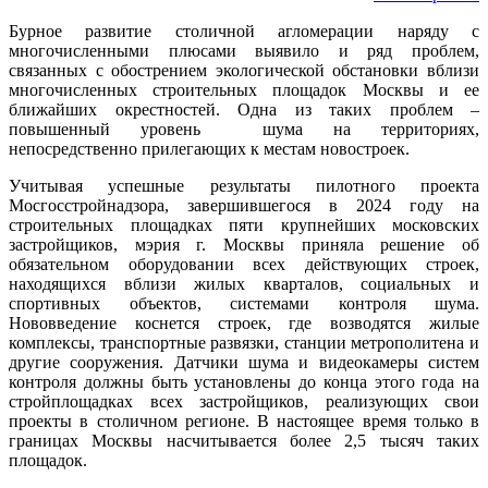
Бурное развитие столичной агломерации наряду с
многочисленными плюсами выявило и ряд проблем,
связанных с обострением экологической обстановки вблизи
многочисленных строительных площадок Москвы и ее
ближайших окрестностей. Одна из таких проблем –
повышенный уровень шу­ма на территориях,
непосредственно прилегающих к местам новостроек.
Учитывая успешные результаты пилотного проекта
Мосгосстройнадзора, завершившегося в 2024 го­ду на
строительных площадках пя­ти крупнейших московских
застройщиков, мэрия г. Москвы приняла решение об
обязательном оборудовании всех действующих строек,
находящихся вблизи жилых кварталов, социальных и
спортивных объектов, системами контроля шу­ма.
Нововведение коснется строек, где возводятся жилые
комплексы, транспортные развязки, станции метрополитена и
другие сооружения. Датчики шу­ма и видеокамеры систем
контроля должны быть установлены до конца этого го­да на
стройплощадках всех застройщиков, реализующих свои
проекты в столичном регионе. В настоящее время только в
границах Москвы насчитывается более 2,5 тысяч таких
площадок.