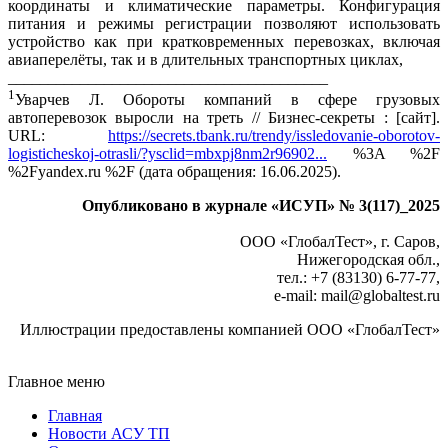
координаты и климатические параметры. Конфигурация
питания и режимы регистрации позволяют использовать
устройство как при кратковременных перевозках, включая
авиаперелёты, так и в длительных транспортных циклах,
________________________________________
1
Уварчев Л. Обороты компаний в сфере грузовых
автоперевозок выросли на треть // Бизнес-секреты : [сайт].
URL:
https://secrets.tbank.ru/trendy/issledovanie-oborotov-
logisticheskoj-otrasli/?ysclid=mbxpj8nm2r96902...
%3A %2F
%2Fyandex.ru %2F (да­та обращения: 16.06.2025).
Опубликовано в журнале «ИСУП» № 3(117)_2025
ООО «ГлобалТест», г. Саров,
Нижегородская обл.,
тел.: +7 (83130) 6-77-77,
e‑mail: mail@globaltest.ru
Иллюстрации предоставлены компанией ООО «ГлобалТест»
Главное меню
Главная
Новости АСУ ТП