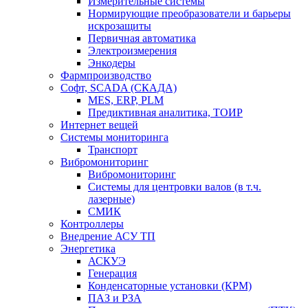
Измерительные системы
Нормирующие преобразователи и барьеры
искрозащиты
Первичная автоматика
Электроизмерения
Энкодеры
Фармпроизводство
Софт, SCADA (СКАДА)
MES, ERP, PLM
Предиктивная аналитика, ТОИР
Интернет вещей
Системы мониторинга
Транспорт
Вибромониторинг
Вибромониторинг
Системы для центровки валов (в т.ч.
лазерные)
СМИК
Контроллеры
Внедрение АСУ ТП
Энергетика
АСКУЭ
Генерация
Конденсаторные установки (КРМ)
ПАЗ и РЗА