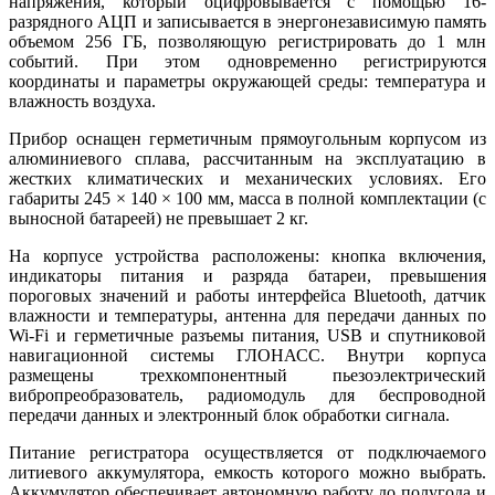
напряжения, который оцифровывается с помощью 16-
разрядного АЦП и записывается в энергонезависимую память
объемом 256 ГБ, позволяющую регистрировать до 1 млн
событий. При этом одновременно регистрируются
координаты и параметры окружающей среды: температура и
влажность воздуха.
Прибор оснащен герметичным прямоугольным корпусом из
алюминиевого сплава, рассчитанным на эксплуатацию в
жестких климатических и механических условиях. Его
габариты 245 × 140 × 100 мм, масса в полной комплектации (с
выносной батареей) не превышает 2 кг.
На корпусе устройства расположены: кнопка включения,
индикаторы питания и разряда батареи, превышения
пороговых значений и работы интерфейса Bluetooth, датчик
влажности и температуры, антенна для передачи данных по
Wi-Fi и герметичные разъемы питания, USB и спутниковой
навигационной системы ГЛОНАСС. Внутри корпуса
размещены трехкомпонентный пьезоэлектрический
вибропреобразователь, радиомодуль для беспроводной
передачи данных и электронный блок обработки сигнала.
Питание регистратора осуществляется от подключаемого
литиевого аккумулятора, емкость которого можно выбрать.
Аккумулятор обеспечивает автономную работу до полугода и