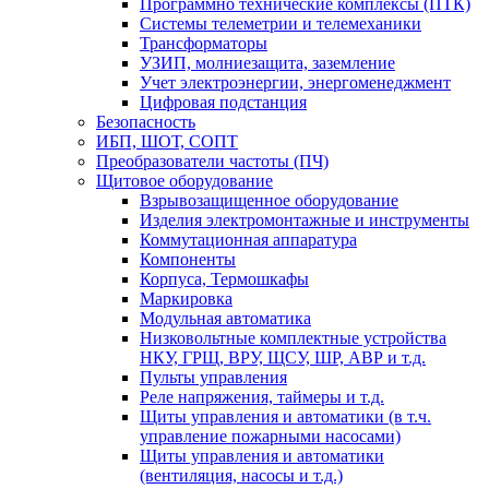
Программно технические комплексы (ПТК)
Системы телеметрии и телемеханики
Трансформаторы
УЗИП, молниезащита, заземление
Учет электроэнергии, энергоменеджмент
Цифровая подстанция
Безопасность
ИБП, ШОТ, СОПТ
Преобразователи частоты (ПЧ)
Щитовое оборудование
Взрывозащищенное оборудование
Изделия электромонтажные и инструменты
Коммутационная аппаратура
Компоненты
Корпуса, Термошкафы
Маркировка
Модульная автоматика
Низковольтные комплектные устройства
НКУ, ГРЩ, ВРУ, ЩСУ, ШР, АВР и т.д.
Пульты управления
Реле напряжения, таймеры и т.д.
Щиты управления и автоматики (в т.ч.
управление пожарными насосами)
Щиты управления и автоматики
(вентиляция, насосы и т.д.)