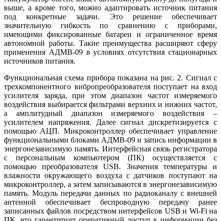
вы­ше, а кроме то­го, можно адаптировать источник питания
под конкретные задачи. Это решение обеспечивает
значительную гибкость по сравнению с приборами,
имеющими фиксированные батареи и ограниченное время
автономной работы. Такие преимущества расширяют сферу
применения АДМВ-09 в условиях отсутствия стационарных
источников питания.
Функциональная схема прибора показана на рис. 2. Сигнал с
трехкомпонентного вибропреобразователя поступает на вход
усилителя заряда, при этом диапазон частот измеряемого
воздействия выбирается фильтрами верхних и нижних частот,
а амплитудный диапазон измеряемого воздействия –
усилителем напряжения. Далее сигнал дискретизируется с
помощью АЦП. Микроконтроллер обеспечивает управление
функциональными блоками АДМВ-09 и запись информации в
энергонезависимую память. Интерфейсная связь регистратора
с персональным компьютером (ПК) осуществляется с
помощью преобразователя USB. Значения температуры и
влажности окружающего воздуха с датчиков поступают на
микроконтроллер, а затем записываются в энергонезависимую
память. Модуль передачи данных по радиоканалу с внешней
антенной обеспечивает беспроводную передачу ранее
записанных файлов посредством интерфейсов USB и Wi-Fi на
ПК, что гарантирует оперативный доступ к информации без