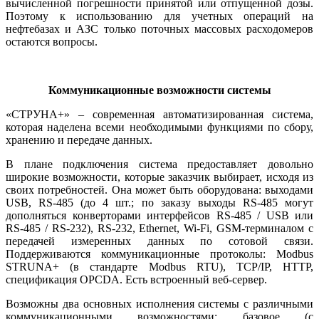
вычисленной погрешности принятой или отпущенной до­зы.
Поэтому к использованию для учетных операций на
нефтебазах и АЗС только поточных массовых расходомеров
остаются вопросы.
Коммуникационные возможности системы
«СТРУНА+» – современная автоматизированная система,
которая наделена всеми необходимыми функциями по сбору,
хранению и передаче данных.
В плане подключения система предоставляет довольно
широкие возможности, которые заказчик выбирает, исходя из
своих потребностей. Она может быть оборудована: выходами
USB, RS‑485 (до 4 шт.; по заказу выходы RS‑485 могут
дополняться конверторами интерфейсов RS‑485 / USB или
RS‑485 / RS‑232), RS‑232, Ethernet, Wi-Fi, GSM-терминалом с
передачей измеренных данных по сотовой связи.
Поддерживаются коммуникационные протоколы: Modbus
STRUNA+ (в стандарте Modbus RTU), TCP/IP, HTTP,
спецификация OPCDA. Есть встроенный веб-сервер.
Возможны два основных исполнения системы с различными
коммуникационными возможностями: базовое (с