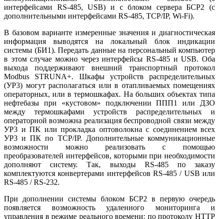
интерфейсами RS‑485, USB) и с блоком сервера БСР2 (с
дополнительными интерфейсами RS‑485, TCP/IP, Wi-Fi).
В базовом варианте измеренные значения и диагностическая
информация выводятся на локальный блок индикации
системы (БИ1). Передать данные на персональный компьютер
в этом случае можно через интерфейсы RS‑485 и USB. Оба
выхода поддерживают внешний транспортный протокол
Modbus STRUNA+. Шкафы устройств распределительных
(УР3) могут располагаться или в отапливаемых помещениях
операторных, или в термошкафах. На больших объектах ти­па
нефтебазы при «кустовом» подключении ППП1 или ДЗО
между термошкафами устройств распределительных и
операторной возможна реализация беспроводной связи между
УР3 и ПК или прокладка оптоволокна с соединением всех
УР3 и ПК по TCP/IP. Дополнительные коммуникационные
возможности можно реализовать с помощью
преобразователей интерфейсов, которыми при необходимости
дополняют систему. Так, выходы RS‑485 по заказу
комплектуются конвертерами интерфейсов RS‑485 / USB или
RS‑485 / RS‑232.
При дополнении системы блоком БСР2 в первую очередь
появляется возможность удаленного мониторинга и
управления в режиме реального времени: по протоколу HTTP