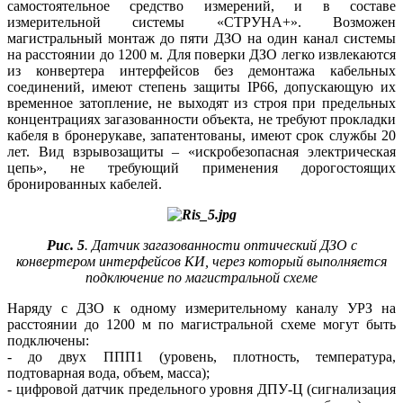
самостоятельное средство измерений, и в составе
измерительной системы «СТРУНА+». Возможен
магистральный монтаж до пяти ДЗО на один канал системы
на расстоянии до 1200 м. Для поверки ДЗО легко извлекаются
из конвертера интерфейсов без демонтажа кабельных
соединений, имеют степень защиты IP66, допускающую их
временное затопление, не выходят из строя при предельных
концентрациях загазованности объекта, не требуют прокладки
кабеля в бронерукаве, запатентованы, имеют срок службы 20
лет. Вид взрывозащиты – «искробезопасная электрическая
цепь», не требующий применения дорогостоящих
бронированных кабелей.
Рис. 5
. Датчик загазованности оптический ДЗО с
конвертером интерфейсов КИ, через который выполняется
подключение по магистральной схеме
Наряду с ДЗО к одному измерительному каналу УРЗ на
расстоянии до 1200 м по магистральной схеме могут быть
подключены:
- до двух ППП1 (уровень, плотность, температура,
подтоварная во­да, объем, масса);
- цифровой датчик предельного уровня ДПУ-Ц (сигнализация