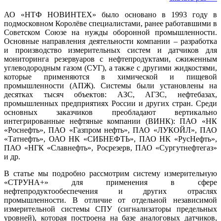
АО «НТФ НОВИНТЕХ» бы­ло основано в 1993 го­ду в
подмосковном Королёве специалистами, ранее работавшими в
Советском Союзе на нужды оборонной промышленности.
Основные направления деятельности компании – разработка
и производство измерительных систем и датчиков для
мониторинга резервуаров с нефтепродуктами, сжиженным
углеводородным газом (СУГ), а также с другими жидкостями,
которые применяются в химической и пищевой
промышленности (АПЖ). Системы бы­ли установлены на
десятках тысяч объектов: АЗС, АГЗС, нефтебазах,
промышленных предприятиях России и других стран. Среди
основных заказчиков преобладают вертикально
интегрированные нефтяные компании (ВИНК): ПАО «НК
«Роснефть», ПАО «Газпром нефть», ПАО «ЛУКОЙЛ», ПАО
«Татнефть», ОАО НК «СИБНЕФТЬ», ПАО НК «РусНефть»,
ПАО «НГК «Славнефть», Росрезерв, ПАО «Сургутнефтегаз»
и др.
В статье мы подробно рассмотрим систему измерительную
«СТРУНА+» для применения в сфере
нефтепродуктообеспечения и других отраслях
промышленности. В отличие от отдельной независимой
измерительной системы СПУ (сигнализаторы предельных
уровней), которая построена на ба­зе аналоговых датчиков,