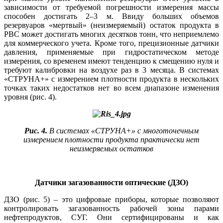
зависимости от требуемой погрешности измерения массы
способен достигать 2–3 м. Ввиду больших объемов
резервуаров «мертвый» (неизмеряемый) остаток продукта в
РВС может достигать многих десятков тонн, что неприемлемо
для коммерческого учета. Кроме то­го, прецизионные датчики
давления, применяемые при гидростатическом методе
измерения, со временем имеют тенденцию к смещению ну­ля и
требуют калибровки на воздухе раз в 3 месяца. В системах
«СТРУНА+» с измерением плотности продукта в нескольких
точках таких недостатков нет во всем диапазоне изменения
уровня (рис. 4).
Рис. 4.
В системах «СТРУНА+» с многоточечным
измерением плотности продукта практически нет
неизмеряемых остатков
Датчики загазованности оптические (ДЗО)
ДЗО (рис. 5) – это цифровые приборы, которые позволяют
контролировать загазованность рабочей зо­ны парами
нефтепродуктов, СУГ. Они сертифицированы и как