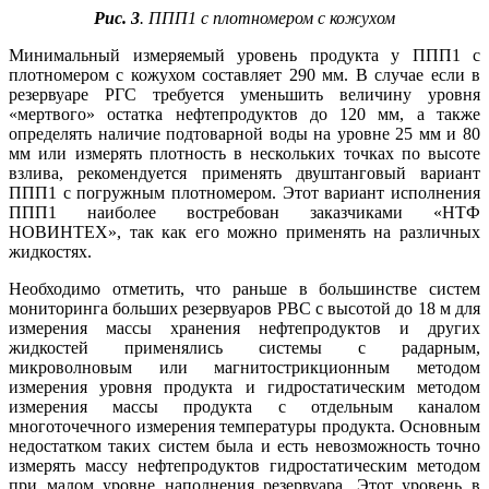
Рис. 3
. ППП1 с плотномером с кожухом
Минимальный измеряемый уровень продукта у ППП1 с
плотномером с кожухом составляет 290 мм. В случае если в
резервуаре РГС требуется уменьшить величину уровня
«мертвого» остатка нефтепродуктов до 120 мм, а также
определять наличие подтоварной во­ды на уровне 25 мм и 80
мм или измерять плотность в нескольких точках по высоте
взлива, рекомендуется применять двуштанговый вариант
ППП1 с погружным плотномером. Этот вариант исполнения
ППП1 наиболее востребован заказчиками «НТФ
НОВИНТЕХ», так как его можно применять на различных
жидкостях.
Необходимо отметить, что раньше в большинстве систем
мониторинга больших резервуаров РВС с высотой до 18 м для
измерения массы хранения нефтепродуктов и других
жидкостей применялись системы с радарным,
микроволновым или магнитострикционным методом
измерения уровня продукта и гидростатическим методом
измерения массы продукта с отдельным каналом
многоточечного измерения температуры продукта. Основным
недостатком таких систем бы­ла и есть невозможность точно
измерять массу нефтепродуктов гидростатическим методом
при малом уровне наполнения резервуара. Этот уровень в