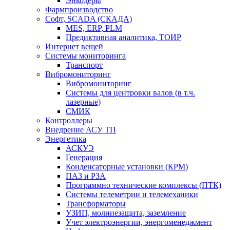
Энкодеры
Фармпроизводство
Софт, SCADA (СКАДА)
MES, ERP, PLM
Предиктивная аналитика, ТОИР
Интернет вещей
Системы мониторинга
Транспорт
Вибромониторинг
Вибромониторинг
Системы для центровки валов (в т.ч.
лазерные)
СМИК
Контроллеры
Внедрение АСУ ТП
Энергетика
АСКУЭ
Генерация
Конденсаторные установки (КРМ)
ПАЗ и РЗА
Программно технические комплексы (ПТК)
Системы телеметрии и телемеханики
Трансформаторы
УЗИП, молниезащита, заземление
Учет электроэнергии, энергоменеджмент