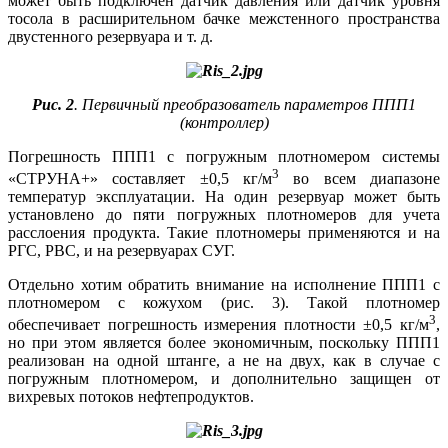
может быть подключен датчик давления или датчик уровня
тосола в расширительном бачке межстенного пространства
двустенного резервуара и т. д.
Рис. 2
. Первичный преобразователь параметров ППП1
(контроллер)
Погрешность ППП1 с погружным плотномером системы
3
«СТРУНА+» составляет ±0,5 кг/м
во всем диапазоне
температур эксплуатации. На один резервуар может быть
установлено до пяти погружных плотномеров для учета
расслоения продукта. Такие плотномеры применяются и на
РГС, РВС, и на резервуарах СУГ.
Отдельно хотим обратить внимание на исполнение ППП1 с
плотномером с кожухом (рис. 3). Такой плотномер
3
обеспечивает погрешность измерения плотности ±0,5 кг/м
,
но при этом является более экономичным, поскольку ППП1
реализован на одной штанге, а не на двух, как в случае с
погружным плотномером, и дополнительно защищен от
вихревых потоков нефтепродуктов.