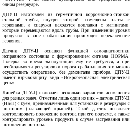
одном резервуаре.
ДПУ-Ц изготовлен из герметичной коррозионно-стойкой
стальной трубы, внутри которой размещены платы с
герконами, а снаружи находятся поплавки с магнитами,
которые перемещаются вдоль трубы. При изменении уровня
продуктов в зо­не срабатывания происходит переключение
герконов.
Датчик ДПУ-Ц оснащен функцией самодиагностики
исправного состояния с формированием сигнала НОРМА.
Поверка во время эксплуатации ему не требуется, а при
необходимости регулировки порога срабатывания это можно
осуществить оперативно, без демонтажа прибора. ДПУ-Ц
имеют взрывозащиту ви­да «Искробезопасная электрическая
цепь».
Линейка ДПУ-Ц включает несколько вариантов исполнения
для разных задач. Отметим лишь один из них – датчик ДПУ-Ц
(НБ/П) с буем, предназначенный для установки в резервуары с
понтоном (плавающей крышей). Такой датчик позволяет
контролировать положение понтона при его подъеме, а также
контролировать уровень продукта в случае застревания или
потопления понтона.