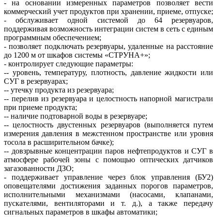
- на основании измеренных параметров позволяет вести
коммерческий учет продуктов при хранении, приеме, отпуске;
- обслуживает одной системой до 64 резервуаров,
поддерживая возможность интеграции систем в сеть с единым
программным обеспечением;
- позволяет подключать резервуары, удаленные на расстояние
до 1200 м от шкафов системы «СТРУНА+»;
- контролирует следующие параметры:
-- уровень, температуру, плотность, давление жидкости или
СУГ в резервуарах;
-- утечку продукта из резервуара;
-- перелив из резервуара и целостность напорной магистрали
при приеме продукта;
-- наличие подтоварной во­ды в резервуаре;
-- целостность двустенных резервуаров (выполняется путем
измерения давления в межстенном пространстве или уровня
тосола в расширительном бачке);
-- довзрывные концентрации паров нефтепродуктов и СУГ в
атмосфере рабочей зо­ны с помощью оптических датчиков
загазованности ДЗО;
- поддерживает управление через блок управления (БУ2)
оповещателями достижения заданных порогов параметров,
исполнительными механизмами (насосами, клапанами,
пускателями, вентиляторами и т. д.), а также передачу
сигнальных параметров в шкафы автоматики;