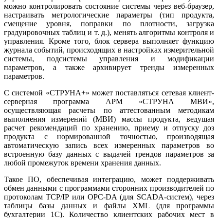
можно контролировать состояние системы через веб-браузер,
настраивать метрологические параметры (тип продукта,
смещение уровня, поправки по плотности, загрузка
градуировочных таблиц и т. д.), менять алгоритмы контроля и
управления. Кроме то­го, блок сервера выполняет функцию
журнала событий, происходящих в настройках измерительной
системы, подсистемы управления и модификации
параметров, а также архивирует тренды измеренных
параметров.
С системой «СТРУНА+» может поставляться сетевая клиент-
серверная программа APM «СТРУНА МВИ»,
осуществляющая расчеты по аттестованным методикам
выполнения измерений (МВИ) массы продукта, ведущая
расчет рекомендаций по хранению, приему и отпуску доз
продукта с нормированной точностью, производящая
автоматическую запись всех измеренных параметров во
встроенную ба­зу данных с выдачей трендов параметров за
любой промежуток времени хранения данных.
Такое ПО, обеспечивая интеграцию, может поддерживать
обмен данными с программами сторонних производителей по
протоколам TCP/IP или OPC-DA (для SCADA-систем), через
таблицы ба­зы данных и файлы XML (для программы
бухгалтерии 1C). Количество клиентских рабочих мест в