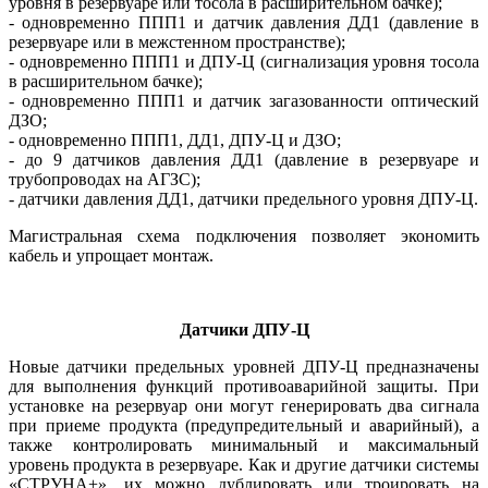
уровня в резервуаре или тосола в расширительном бачке);
- одновременно ППП1 и датчик давления ДД1 (давление в
резервуаре или в межстенном пространстве);
- одновременно ППП1 и ДПУ-Ц (сигнализация уровня тосола
в расширительном бачке);
- одновременно ППП1 и датчик загазованности оптический
ДЗО;
- одновременно ППП1, ДД1, ДПУ-Ц и ДЗО;
- до 9 датчиков давления ДД1 (давление в резервуаре и
трубопроводах на АГЗС);
- датчики давления ДД1, датчики предельного уровня ДПУ-Ц.
Магистральная схема подключения позволяет экономить
кабель и упрощает монтаж.
Датчики ДПУ-Ц
Новые датчики предельных уровней ДПУ-Ц предназначены
для выполнения функций противоаварийной защиты. При
установке на резервуар они могут генерировать два сигнала
при приеме продукта (предупредительный и аварийный), а
также контролировать минимальный и максимальный
уровень продукта в резервуаре. Как и другие датчики системы
«СТРУНА+», их можно дублировать или троировать на