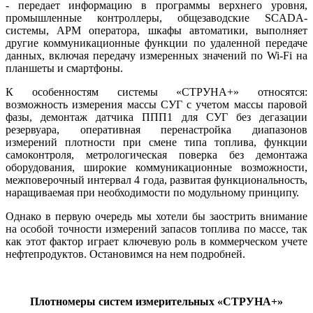
- передает информацию в программы верхнего уровня,
промышленные контроллеры, общезаводские SCADA-
системы, АРМ оператора, шкафы автоматики, выполняет
другие коммуникационные функции по удаленной передаче
данных, включая передачу измеренных значений по Wi-Fi на
планшеты и смартфоны.
К особенностям системы «СТРУНА+» относятся:
возможность измерения массы СУГ с учетом массы паровой
фазы, демонтаж датчика ППП1 для СУГ без дегазации
резервуара, оперативная перенастройка диапазонов
измерений плотности при смене ти­па топлива, функции
самоконтроля, метрологическая поверка без демонтажа
оборудования, широкие коммуникационные возможности,
межповерочный интервал 4 го­да, развитая функциональность,
наращиваемая при необходимости по модульному принципу.
Однако в первую очередь мы хотели бы заострить внимание
на особой точности измерений запасов топлива по массе, так
как этот фактор играет ключевую роль в коммерческом учете
нефтепродуктов. Остановимся на нем подробней.
Плотномеры систем измерительных «СТРУНА+»