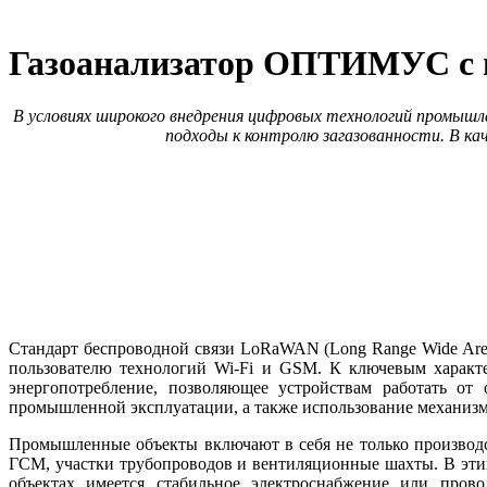
Газоанализатор ОПТИМУС с
В условиях широкого внедрения цифровых технологий промыш
подходы к контролю загазованности. В к
Стандарт беспроводной связи LoRaWAN (Long Range Wide Area
пользователю технологий Wi-Fi и GSM. К ключевым характе
энергопотребление, позволяющее устройствам работать от
промышленной эксплуатации, а также использование механизм
Промышленные объекты включают в себя не только производс
ГСМ, участки трубопроводов и вентиляционные шахты. В этих 
объектах имеется стабильное электроснабжение или пров