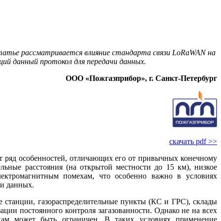
статье рассматривается влияние стандарта связи LoRaWAN на
ий данный протокол для передачи данных.
ООО «Пожгазприбор», г. Санкт-Петербург
скачать pdf >>
ет ряд особенностей, отличающих его от привычных конечному
ьные расстояния (на открытой местности до 15 км), низкое
электромагнитным помехам, что особенно важно в условиях
чи данных.
 станции, газораспределительные пункты (КС и ГРС), склады
ации постоянного контроля загазованности. Однако не на всех
дкам может быть ограничен. В таких условиях применение