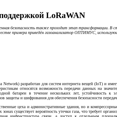
 поддержкой LoRaWAN
ленная безопасность также проходит этап трансформации. В 
ачестве примера приведён газоанализатор ОПТИМУС, использующ
 Network) разработан для систем интернета вещей (IoT) и име
ристикам относятся возможность передачи данных на значител
 одной батареи в течение нескольких лет, устойчивость к 
ов защиты и шифрования для обеспечения безопасности переда
твенные цеха и административные здания, но и компрессорные
зонах существует вероятность утечки газа, что требует организ
одная инфраструктура связи, а доступ к отдельным площа