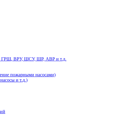
 ГРЩ, ВРУ, ЩСУ, ШР, АВР и т.д.
ление пожарными насосами)
асосы и т.д.)
ний