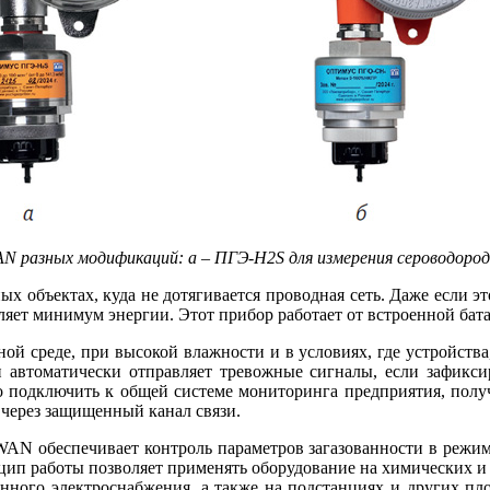
разных модификаций: а – ПГЭ-H2S для измерения сероводорода
бъектах, ку­да не дотягивается проводная сеть. Да­же если это
минимум энергии. Этот прибор работает от встроенной батареи
 среде, при высокой влажности и в условиях, где устройства,
 автоматически отправляет тревожные сигналы, если зафикси
одключить к общей системе мониторинга предприятия, получат
, через защищенный канал связи.
N обеспечивает контроль параметров загазованности в режиме
цип работы позволяет применять оборудование на химических и
нного электроснабжения, а также на подстанциях и других площ