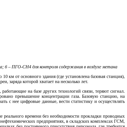
; б – ПГО-CH4 для контроля содержания в воздухе метана
 10 км от основного здания (где установлена базовая станция),
, заряда которой хватает на несколько лет.
 работающие на базе других технологий связи, теряют сигнал.
ровано превышение концентрации газа. Базовую станцию, на
ь с нее цифровые данные, вести статистику и осуществлять
 реального времени без необходимости прокладки проводных
 нефтехимических предприятиях, в складских комплексах ГСМ,
адках без постоянного присутствия персонала, где требуется