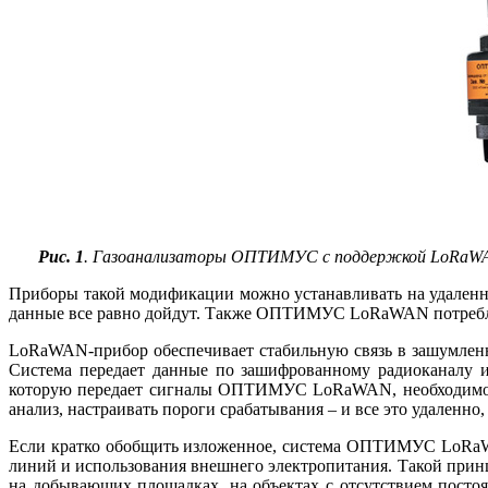
Рис. 1
. Газоанализаторы ОПТИМУС с поддержкой LoRaWAN 
Приборы такой модификации можно устанавливать на удаленных о
данные все равно дойдут. Также ОПТИМУС LoRaWAN потребляет 
LoRaWAN-прибор обеспечивает стабильную связь в зашумленной
Система передает данные по зашифрованному радиоканалу и
которую передает сигналы ОПТИМУС LoRa­WAN, необходимо п
анализ, настраивать пороги срабатывания – и все это удаленно
Если кратко обобщить изложенное, система ОПТИМУС LoRaWA
линий и использования внешнего электропитания. Такой прин
на добывающих площадках, на объектах с отсутствием постоя