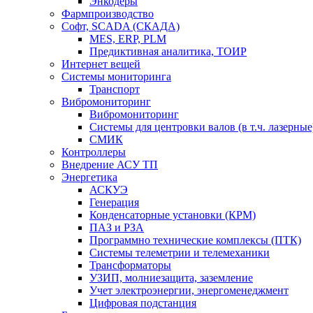
Энкодеры
Фармпроизводство
Софт, SCADA (СКАДА)
MES, ERP, PLM
Предиктивная аналитика, ТОИР
Интернет вещей
Системы мониторинга
Транспорт
Вибромониторинг
Вибромониторинг
Системы для центровки валов (в т.ч. лазерные
СМИК
Контроллеры
Внедрение АСУ ТП
Энергетика
АСКУЭ
Генерация
Конденсаторные установки (КРМ)
ПАЗ и РЗА
Программно технические комплексы (ПТК)
Системы телеметрии и телемеханики
Трансформаторы
УЗИП, молниезащита, заземление
Учет электроэнергии, энергоменеджмент
Цифровая подстанция