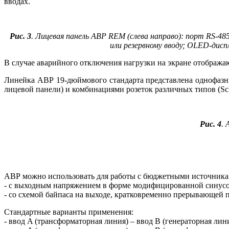
вводах.
Рис. 3
. Лицевая панель АВР REM (слева направо): порт RS-
или резервному вводу; OLED-дис
В случае аварийного отключения нагрузки на экране отобража
Линейка АВР 19-дюймового стандарта представлена однофазны
лицевой панели) и комбинациями розеток различных типов (Schuk
Рис. 4
. 
АВР можно использовать для работы с бюджетными источника
- с выходным напряжением в форме модифицированной синусо
- со схемой байпаса на выходе, кратковременно прерывающей п
Стандартные варианты применения:
- ввод A (трансформаторная линия) – ввод B (генераторная лини