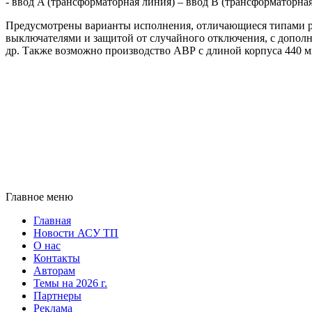
- ввод A (трансформаторная линия) – ввод B (трансформаторная
Предусмотрены варианты исполнения, отличающиеся типами ро
выключателями и защитой от случайного отключения, с допо
др. Также возможно производство АВР с длиной корпуса 440 м
Главное меню
Главная
Новости АСУ ТП
О нас
Контакты
Авторам
Темы на 2026 г.
Партнеры
Реклама