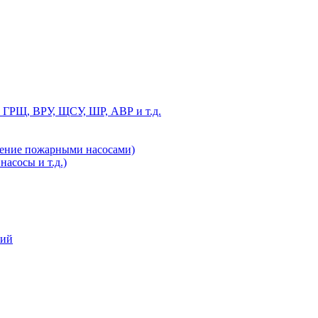
 ГРЩ, ВРУ, ЩСУ, ШР, АВР и т.д.
ление пожарными насосами)
асосы и т.д.)
ний