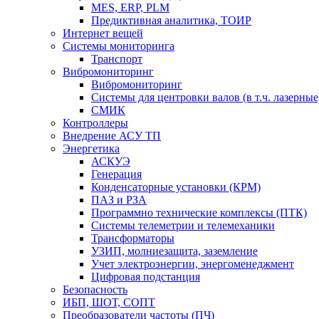
MES, ERP, PLM
Предиктивная аналитика, ТОИР
Интернет вещей
Системы мониторинга
Транспорт
Вибромониторинг
Вибромониторинг
Системы для центровки валов (в т.ч. лазерные
СМИК
Контроллеры
Внедрение АСУ ТП
Энергетика
АСКУЭ
Генерация
Конденсаторные установки (КРМ)
ПАЗ и РЗА
Программно технические комплексы (ПТК)
Системы телеметрии и телемеханики
Трансформаторы
УЗИП, молниезащита, заземление
Учет электроэнергии, энергоменеджмент
Цифровая подстанция
Безопасность
ИБП, ШОТ, СОПТ
Преобразователи частоты (ПЧ)