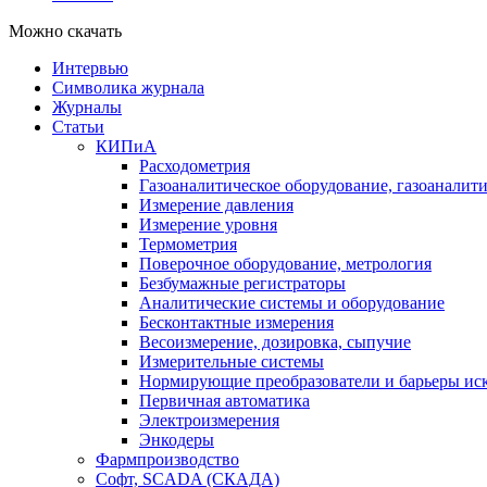
Можно скачать
Интервью
Символика журнала
Журналы
Статьи
КИПиА
Расходометрия
Газоаналитическое оборудование, газоаналит
Измерение давления
Измерение уровня
Термометрия
Поверочное оборудование, метрология
Безбумажные регистраторы
Аналитические системы и оборудование
Бесконтактные измерения
Весоизмерение, дозировка, сыпучие
Измерительные системы
Нормирующие преобразователи и барьеры ис
Первичная автоматика
Электроизмерения
Энкодеры
Фармпроизводство
Софт, SCADA (СКАДА)