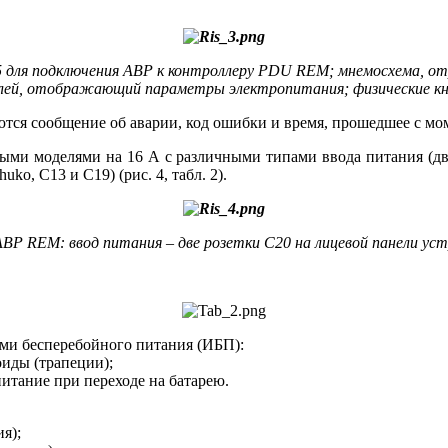
485 для подключения АВР к контроллеру PDU REM; мнемосхема,
плей, отображающий параметры электропитания; физические кн
ются сообщение об аварии, код ошибки и время, прошедшее с мо
ми моделями на 16 А с различными типами ввода питания (два
o, С13 и С19) (рис. 4, табл. 2).
АВР REM: ввод питания – две розетки С20 на лицевой панели ус
ми бесперебойного питания (ИБП):
иды (трапеции);
итание при переходе на батарею.
я);