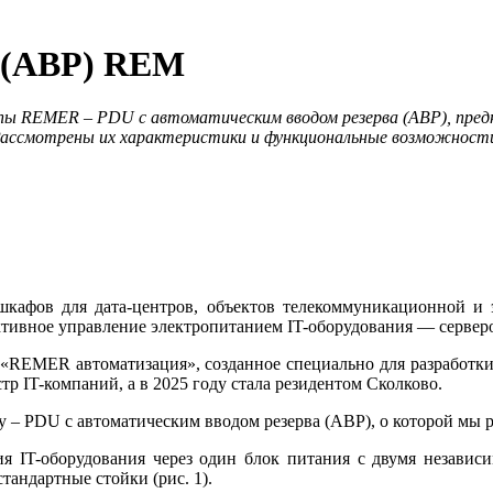
а (АВР) REM
пы REMER – PDU с автоматическим вводом резерва (АВР), пред
ассмотрены их характеристики и функциональные возможност
афов для дата-центров, объектов телекоммуникационной и эн
ивное управление электропитанием IT-оборудования — серверов
ие «REMER автоматизация», созданное специально для разработк
 IT-компаний, а в 2025 го­ду стала резидентом Сколково.
 – PDU с автоматическим вводом резерва (АВР), о которой мы 
ия IT-оборудования через один блок питания с двумя незави
тандартные стойки (рис. 1).