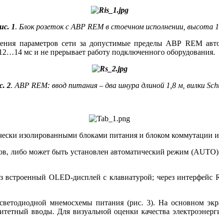
ис. 1
. Блок розеток с АВР REM в стоечном исполнении, высота 
ения параметров се­ти за допустимые пределы АВР REM автом
 12…14 мс и не прерывает работу подключенного оборудования.
с. 2
. АВР REM: ввод питания – два шнура длиной 1,8 м, вилки Sch
чески изолированными блоками питания и блоком коммутации из
ов, ли­бо может быть установлен автоматический режим (AUTO),
рез встроенный OLED-дисплей с клавиатурой; через интерфейс
ветодиодной мнемосхемы питания (рис. 3). На основном экр
ритетный вводы. Для визуальной оценки качества электроэнер