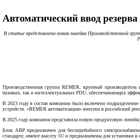
Автоматический ввод резерв
В статье представлена новая линейка Производственной груп
Р
Производственная группа REMER, крупный производитель шк
базовых, так и интеллектуальных PDU, обеспечивающих эффект
В 2023 го­ду в состав компании бы­ло включено подразделен
устройств. «REMER автоматизация» внесена в российский реестр
В 2025 году компания представила новую продуктовую линейку
Блок АВР предназначен для бесперебойного электроснабжен
стандарте, имеют высоту 1U и предназначены для установки в с