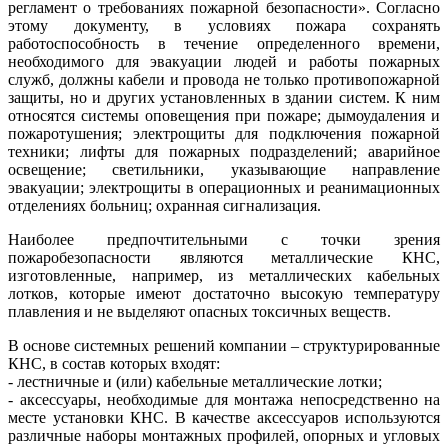
регламент о требованиях пожарной безопасности». Согласно
этому документу, в условиях пожара сохранять
работоспособность в течение определенного времени,
необходимого для эвакуации людей и работы пожарных
служб, должны кабели и провода не только противопожарной
защиты, но и других установленных в здании систем. К ним
относятся системы оповещения при пожаре; дымоудаления и
пожаротушения; электрощиты для подключения пожарной
техники; лифты для пожарных подразделений; аварийное
освещение; светильники, указывающие направление
эвакуации; электрощиты в операционных и реанимационных
отделениях больниц; охранная сигнализация.
Наиболее предпочтительными с точки зрения
пожаробезопасности являются металлические КНС,
изготовленные, например, из металлических кабельных
лотков, которые имеют достаточно высокую температуру
плавления и не выделяют опасных токсичных веществ.
В основе системных решений компании – структурированные
КНС, в состав которых входят:
- лестничные и (или) кабельные металлические лотки;
- аксессуары, необходимые для монтажа непосредственно на
месте установки КНС. В качестве аксессуаров используются
различные наборы монтажных профилей, опорных и угловых