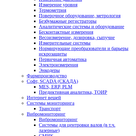
Измерение уровня
Термометрия
Поверочное оборудование, метрология
Безбумажные регистраторы
Аналитические системы и оборудование
Бесконтактные измерения
Весоизмерение, дозировка, сыпучие
Измерительные системы
Нормирующие преобразователи и барьеры
искрозащиты
Первичная автоматика
Электроизмерения
Энкодеры
Фармпроизводство
Софт, SCADA (СКАДА)
MES, ERP, PLM
Предиктивная аналитика, ТОИР
Интернет вещей
Системы мониторинга
Транспорт
Вибромониторинг
Вибромониторинг
Системы для центровки валов (в т.ч.
лазерные)
СМИК