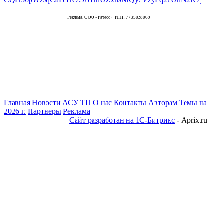
Реклама. ООО «Ратеос» ИНН 7735028069
Главная
Новости АСУ ТП
О нас
Контакты
Авторам
Темы на
2026 г.
Партнеры
Реклама
Сайт разработан на 1С-Битрикс
- Aprix.ru