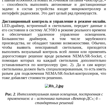
Главная особенность новых источников питания «Вектор-ДС»
– способность выполнять автономные и дистанционные
задачи: в состав устройства входят микроконтроллер и
интерфейс радиосвязи. Это дает целый ряд преимуществ.
Дистанционный контроль и управление
в режиме онлайн.
LED-драйвер, встроенный в светильник, передает данные о
его состоянии в систему ­АСУНО в режиме реального времени
и обеспечивает удаленное управление освещением.
Большинство драйверов, в том числе зарубежного
производства, не обладают такими возможностями. Обычно,
чтобы выявить неисправный светильник, приходится
выполнять визуальный контроль всей линии или применять
дорогостоящее решение вроде разъемов NEMA/SR-Socket, с
помощью которых на каждый светильник дополнительно
устанавливается по контроллеру (рис. 2). Да и сам корпус
светильника должен быть специализированным, то есть иметь
разъем для подключения NEMA/SR-Socket-контроллеров, что
то­же добавляет стоимости решению.
Рис. 2
. Интеллектуальная линия освещения, построенная с
применением: а – источника питания «Вектор-ДС»; б –
стандартных решений