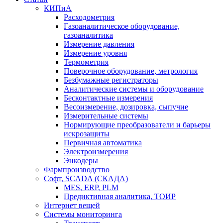
КИПиА
Расходометрия
Газоаналитическое оборудование,
газоаналитика
Измерение давления
Измерение уровня
Термометрия
Поверочное оборудование, метрология
Безбумажные регистраторы
Аналитические системы и оборудование
Бесконтактные измерения
Весоизмерение, дозировка, сыпучие
Измерительные системы
Нормирующие преобразователи и барьеры
искрозащиты
Первичная автоматика
Электроизмерения
Энкодеры
Фармпроизводство
Софт, SCADA (СКАДА)
MES, ERP, PLM
Предиктивная аналитика, ТОИР
Интернет вещей
Системы мониторинга