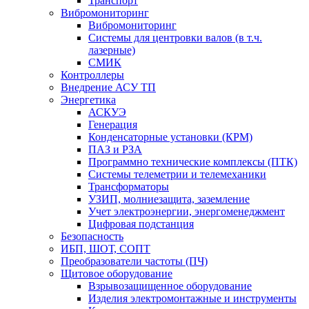
Транспорт
Вибромониторинг
Вибромониторинг
Системы для центровки валов (в т.ч.
лазерные)
СМИК
Контроллеры
Внедрение АСУ ТП
Энергетика
АСКУЭ
Генерация
Конденсаторные установки (КРМ)
ПАЗ и РЗА
Программно технические комплексы (ПТК)
Системы телеметрии и телемеханики
Трансформаторы
УЗИП, молниезащита, заземление
Учет электроэнергии, энергоменеджмент
Цифровая подстанция
Безопасность
ИБП, ШОТ, СОПТ
Преобразователи частоты (ПЧ)
Щитовое оборудование
Взрывозащищенное оборудование
Изделия электромонтажные и инструменты