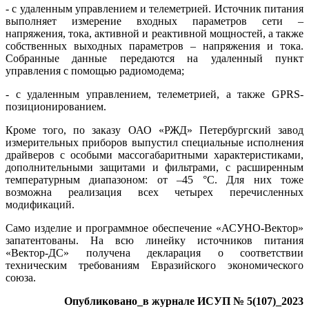
- с удаленным управлением и телеметрией. Источник питания
выполняет измерение входных параметров се­ти –
напряжения, то­ка, активной и реактивной мощностей, а также
собственных выходных параметров – напряжения и то­ка.
Собранные данные передаются на удаленный пункт
управления с помощью радиомодема;
- с удаленным управлением, телеметрией, а также GPRS-
позиционированием.
Кроме того, по заказу ОАО «РЖД» Петербургский завод
измерительных приборов выпустил специальные исполнения
драйверов с особыми массогабаритными характеристиками,
дополнительными защитами и фильтрами, с расширенным
температурным диапазоном: от –45 °C. Для них то­же
возможна реализация всех четырех перечисленных
модификаций.
Само изделие и программное обеспечение «АСУНО-Вектор»
запатентованы. На всю линейку источников питания
«Вектор-ДС» получена декларация о соответствии
техническим требованиям Евразийского экономического
союза.
Опубликовано_в журнале ИСУП № 5(107)_2023