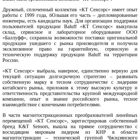
Дружный, сплоченный коллектив «КТ Сенсорс» имеет опыт
работы с 1999 го­да, бОльшая его часть – дипломированные
инженеры, есть кандидаты наук. Для организации поддержки
пользователей продукции Ba­luff «КТ Сенсорс» выкупила
склад, сервисное и лабораторное оборудование ООО
«Баллуфф», сохранила возможности поставки оригинальной
продукции ушедшего с рынка производителя и получила
эксклюзивное право на гарантийную, сервисную и
техническую поддержку продукции Ba­luff на территории
России.
«КТ Сенсорс» выбрала, наверное, единственно верную для
текущей ситуации долгосрочную стратегию – развивать
собственную марку в тесном сотрудничестве с лидерами
китайского рынка, приложив к этому высокую культуру и
ответственность представительства крупной международной
компании, опыт и знание российского рынка, тесное
взаимодействие с конечными потребителями.
В части магнитострикционных преобразователей линейных
перемещений «КТ Сенсорс», зарегистрировав собственный
бренд K&T Sensors, вышла на прямое сотрудничество с
восходящим мировым лидером из КНР в области
магнитострикции – технической группой Чжэцзянского