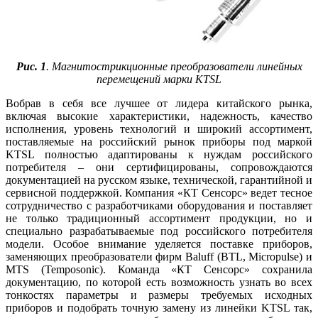
Рис. 1
. Магнитострикционные преобразователи линейных
перемещений марки KTSL
Вобрав в себя все лучшее от лидера китайского рынка,
включая высокие характеристики, надежность, качество
исполнения, уровень технологий и широкий ассортимент,
поставляемые на российский рынок приборы под маркой
KTSL полностью адаптированы к нуждам российского
потребителя – они сертифицированы, сопровождаются
документацией на русском языке, технической, гарантийной и
сервисной поддержкой. Компания «КТ Сенсорс» ведет тесное
сотрудничество с разработчиками оборудования и поставляет
не только традиционный ассортимент продукции, но и
специально разрабатываемые под российского потребителя
модели. Особое внимание уделяется поставке приборов,
заменяющих преобразователи фирм Ba­luff (BTL, Mic­ro­pul­se) и
MTS (Tem­po­so­nic). Команда «КТ Сенсорс» сохранила
документацию, по которой есть возможность узнать во всех
тонкостях параметры и размеры требуемых исходных
приборов и подобрать точную замену из линейки KTSL так,