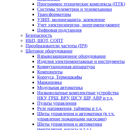
Программно технические комплексы (ПТК)
Системы телеметрии и телемеханики
Трансформаторы
УЗИП, молниезащита, заземление
Учет электроэнергии, энергоменеджмент
Цифровая подстанция
Безопасность
ИБП, ШОТ, СОПТ
Преобразователи частоты (ПЧ)
Щитовое оборудование
Взрывозащищенное оборудование
Изделия электромонтажные и инструменты
Коммутационная аппаратура
Компоненты
Корпуса, Термошкафы
Маркировка
Модульная автоматика
Низковольтные комплектные устройства
НКУ, ГРЩ, ВРУ, ЩСУ, ШР, АВР и т.д.
Пульты управления
Реле напряжения, таймеры и т.д.
Щиты управления и автоматики (в т.ч.
управление пожарными насосами)
Щиты управления и автоматики
(вентиляция, насосы и т.д.)