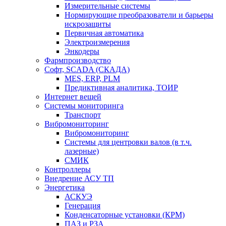
Измерительные системы
Нормирующие преобразователи и барьеры
искрозащиты
Первичная автоматика
Электроизмерения
Энкодеры
Фармпроизводство
Софт, SCADA (СКАДА)
MES, ERP, PLM
Предиктивная аналитика, ТОИР
Интернет вещей
Системы мониторинга
Транспорт
Вибромониторинг
Вибромониторинг
Системы для центровки валов (в т.ч.
лазерные)
СМИК
Контроллеры
Внедрение АСУ ТП
Энергетика
АСКУЭ
Генерация
Конденсаторные установки (КРМ)
ПАЗ и РЗА