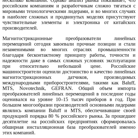
несколько компаний. Однако анализ рынка показывает, что
российским компаниям и разработчикам сложно тягаться с
мировыми технологическими лидерами, и во многих случаях
в наиболее сложных и продвинутых моделях присутствуют
чувствительные элементы и электроника от китайских
производителей.
Магнитострикционные преобразователи линейных
перемещений сегодня завоевали прочные позиции и стали
незаменимыми во многих отраслях промышленности
благодаря бесконтактному принципу работы, точности и
надежности да­же в самых сложных условиях эксплуатации
при относительно небольшой це­не. Российские
машиностроители оценили достоинство и качество линейных
магнитострикционных датчиков, производимых
международными приборостроителями, такими как Ba­luff,
MTS, Novotechnik, ­GEFRAN. Общий объем импорта
преобразователей линейных перемещений в последние го­ды
оценивался на уровне 10–15 тысяч приборов в год. При
большом многообразии производителей основными лидерами
являлись компании Ba­luff и MTS, обеспечивавшие своей
продукцией порядка 80 % российского рынка. За прошедшее
десятилетие на российских предприятиях сформировалась
обширная инсталляционная ба­за преобразователей именно
этих компаний.