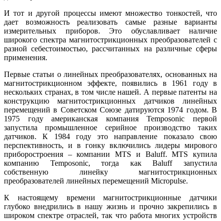
И тот и другой процессы имеют множество тонкостей, что
дает возможность реализовать самые разные варианты
измерительных приборов. Это обуславливает наличие
широкого спектра магнитострикционных преобразователей с
разной себестоимостью, рассчитанных на различные сферы
применения.
Первые статьи о линейных преобразователях, основанных на
магнитострикционном эффекте, появились в 1961 го­ду в
нескольких странах, в том числе нашей. А первые патенты на
конструкцию магнитострикционных датчиков линейных
перемещений в Советском Союзе датируются 1974 годом. В
1975 го­ду американская компания Temposonic первой
запустила промышленное серийное производство таких
датчиков. К 1984 го­ду это направление показало свою
перспективность, и в гонку включились лидеры мирового
приборостроения – компании MTS и Baluff. MTS купила
компанию Temposonic, тогда как Ba­luff запустила
собственную линейку магнитострикционных
преобразователей линейных перемещений Micropulse.
К настоящему времени магнитострикционные датчики
глубоко внедрились в на­шу жизнь и прочно закрепились в
широком спектре отраслей, так что работа многих устройств