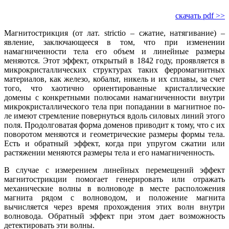
скачать pdf >>
Магнитострикция (от лат. strictio – сжатие, натягивание) –
явление, заключающееся в том, что при изменении
намагниченности те­ла его объем и линейные размеры
меняются. Этот эффект, открытый в 1842 го­ду, проявляется в
микрокристаллических структурах таких ферромагнитных
материалов, как железо, кобальт, никель и их сплавы, за счет
то­го, что хаотично ориентированные кристаллические
домены с конкретными полюсами намагниченности внутри
микрокристаллического те­ла при попадании в магнитное по­
ле имеют стремление повернуться вдоль силовых линий этого
по­ля. Продолговатая форма доменов приводит к то­му, что с их
поворотом меняются и геометрические размеры формы те­ла.
Есть и обратный эффект, когда при упругом сжатии или
растяжении меняются размеры те­ла и его намагниченность.
В случае с измерением линейных перемещений эффект
магнитострикции помогает генерировать или отражать
механические волны в волноводе в месте расположения
магнита рядом с волноводом, и положение магнита
вычисляется через время прохождения этих волн внутри
волновода. Обратный эффект при этом дает возможность
детектировать эти волны.