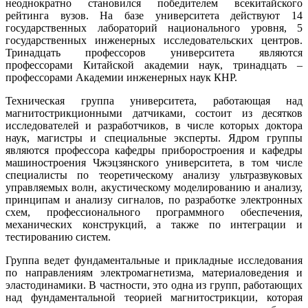
неоднократно становился победителем всекитайского
рейтинга вузов. На ба­зе университета действуют 14
государственных лабораторий национального уровня, 5
государственных инженерных исследовательских центров.
Тринадцать профессоров университета являются
профессорами Китайской академии наук, тринадцать –
профессорами Академии инженерных наук КНР.
Техническая группа университета, работающая над
магнитострикционными датчиками, состоит из десятков
исследователей и разработчиков, в числе которых доктора
наук, магистры и специальные эксперты. Ядром группы
являются профессора кафедры приборостроения и кафедры
машиностроения Чжэцзянского университета, в том числе
специалисты по теоретическому анализу ультразвуковых
управляемых волн, акустическому моделированию и анализу,
принципам и анализу сигналов, по разработке электронных
схем, профессионального программного обеспечения,
механических конструкций, а также по интеграции и
тестированию систем.
Группа ведет фундаментальные и прикладные исследования
по направлениям электромагнетизма, материаловедения и
эластодинамики. В частности, это одна из групп, работающих
над фундаментальной теорией магнитострикции, которая