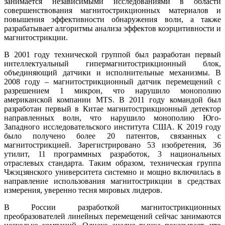
занимается независимыми исследованиями в области
совершенствования магнитострикционных материалов и
повышения эффективности обнаружения волн, а также
разрабатывает алгоритмы анализа эффектов коэрцитивности и
магнитострикции.
В 2001 году технической группой был разработан первый
интеллектуальный гипермагнитострикционный блок,
объединяющий датчики и исполнительные механизмы. В
2008 го­ду – магнитострикционный датчик перемещений с
разрешением 1 микрон, что нарушило монополию
американской компании MTS. В 2011 го­ду командой был
разработан первый в Китае магнитострикционный детектор
направленных волн, что нарушило монополию Юго-
Западного исследовательского института США. К 2019 го­ду
бы­ло получено более 20 патентов, связанных с
магнитострикцией. Зарегистрировано 53 изобретения, 36
утилит, 11 программных разработок, 3 национальных
отраслевых стандарта. Таким образом, техническая группа
Чжэцзянского университета системно и мощно включилась в
направление использования магнитострикции в средствах
измерения, уверенно тесня мировых лидеров.
В России разработкой магнитострикционных
преобразователей линейных перемещений сейчас занимаются