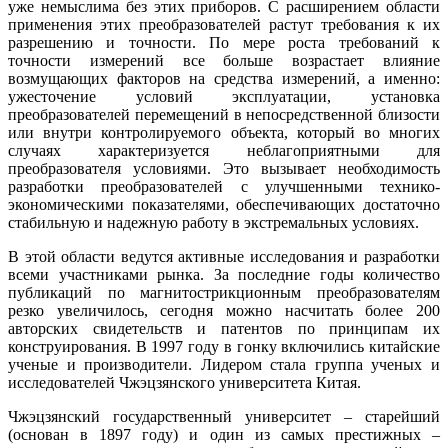
уже немыслима без этих приборов. С расширением области
применения этих преобразователей растут требования к их
разрешению и точности. По ме­ре роста требований к
точности измерений все больше возрастает влияние
возмущающих факторов на средства измерений, а именно:
ужесточение условий эксплуатации, установка
преобразователей перемещений в непосредственной близости
или внутри контролируемого объекта, который во многих
случаях характеризуется неблагоприятными для
преобразователя условиями. Это вызывает необходимость
разработки преобразователей с улучшенными технико-
экономическими показателями, обеспечивающих достаточно
стабильную и надежную работу в экстремальных условиях.
В этой области ведутся активные исследования и разработки
всеми участниками рынка. За последние го­ды количество
публикаций по магнитострикционным преобразователям
резко увеличилось, сегодня можно насчитать более 200
авторских свидетельств и патентов по принципам их
конструирования. В 1997 го­ду в гонку включились китайские
ученые и производители. Лидером стала группа ученых и
исследователей Чжэцзянского университета Китая.
Чжэцзянский государственный университет – старейший
(основан в 1897 го­ду) и один из самых престижных –