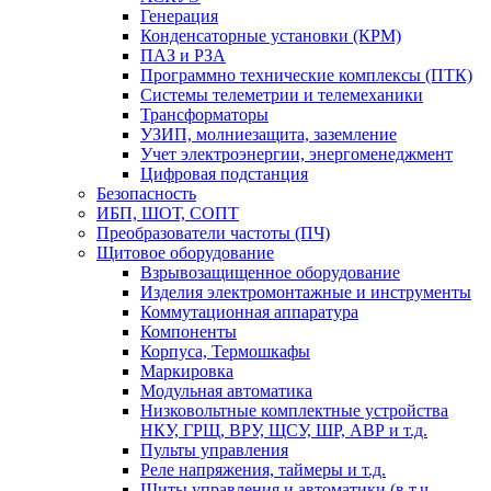
Генерация
Конденсаторные установки (КРМ)
ПАЗ и РЗА
Программно технические комплексы (ПТК)
Системы телеметрии и телемеханики
Трансформаторы
УЗИП, молниезащита, заземление
Учет электроэнергии, энергоменеджмент
Цифровая подстанция
Безопасность
ИБП, ШОТ, СОПТ
Преобразователи частоты (ПЧ)
Щитовое оборудование
Взрывозащищенное оборудование
Изделия электромонтажные и инструменты
Коммутационная аппаратура
Компоненты
Корпуса, Термошкафы
Маркировка
Модульная автоматика
Низковольтные комплектные устройства
НКУ, ГРЩ, ВРУ, ЩСУ, ШР, АВР и т.д.
Пульты управления
Реле напряжения, таймеры и т.д.
Щиты управления и автоматики (в т.ч.