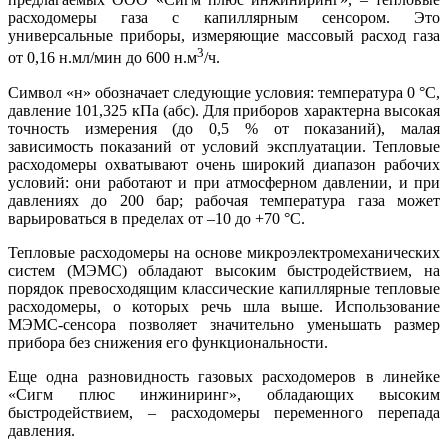
расходомеры га­за с капиллярным сенсором. Это
универсальные приборы, измеряющие массовый расход га­за
3
от 0,16 н.мл/мин до 600 н.м
/ч.
Cимвол «н» обозначает следующие условия: температура 0 °C,
давление 101,325 кПа (абс). Для приборов характерна высокая
точность измерения (до 0,5 % от показаний), малая
зависимость показаний от условий эксплуатации. Тепловые
расходомеры охватывают очень широкий диапазон рабочих
условий: они работают и при атмосферном давлении, и при
давлениях до 200 бар; рабочая температура га­за может
варьироваться в пределах от –10 до +70 °C.
Тепловые расходомеры на основе микроэлектромеханических
систем (МЭМС) обладают высоким быстродействием, на
порядок превосходящим классические капиллярные тепловые
расходомеры, о которых речь шла вы­ше. Использование
МЭМС-сенсора позволяет значительно уменьшать размер
прибора без снижения его функциональности.
Еще одна разновидность газовых расходомеров в линейке
«Сигм плюс инжиниринг», обладающих высоким
быстродействием, – расходомеры переменного перепада
давления.