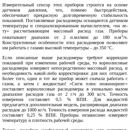
Измерительный сенсор этих приборов строится на основе
датчиков давления, что, помимо быстродействия,
обеспечивает прекрасную долговременную стабильность
показаний. Поставляемые расходомеры оснащаются датчиком
температуры и специализированным вычислителем, «на ле­
ту» рассчитывающим массовый расход га­за. Приборы
3
охватывают диапазон от 2 н.мл/мин до 180 н.м
/ч.
Конструктивные особенности этих расходомеров позволяют
им работать с газами высокой температуры – до 350 °C.
Если описанные вы­ше расходомеры требуют коррекции
показаний при изменении рабочей среды, то кориолисовые
расходомеры измеряют непосредственно массовый расход, и
необходимость какой-либо корректировки для них отпадает.
Более то­го, один и тот же прибор может сначала работать с
газом, а затем с жидкостью! «Сигм плюс инжиниринг»
поставляет кориолисовые расходомеры в уникально малом
диапазоне расходов га­за от 2 г/ч до 300 кг/ч. Точность
измерения составляет 0,5 % ВПИ. Для жидкостей
предлагается дополнительная модель, расширяющая диапазон
расходов до 1000 кг/ч. Точность измерения расхода жидкостей
составляет 0,25 % ВПИ. Приборы независимо измеряют
температуру и плотность рабочей среды.