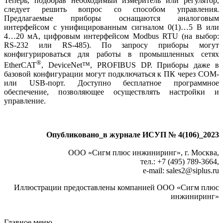
Теперь, подобрав необходимый измеритель или регулятор,
следует решить вопрос со способом управления.
Предлагаемые приборы оснащаются аналоговым
интерфейсом с унифицированным сигналом 0(1)…5 В или
4…20 мА, цифровым интерфейсом Modbus RTU (на выбор:
RS‑232 или RS‑485). По запросу приборы могут
конфигурироваться для работы в промышленных сетях
®
EtherCAT
, DeviceNet™, PROFIBUS DP. Приборы да­же в
базовой конфигурации могут подключаться к ПК через COM-
или USB-порт. Доступно бесплатное программное
обеспечение, позволяющее осуществлять настройки и
управление.
Опубликовано_в журнале ИСУП № 4(106)_2023
ООО «Сигм плюс инжиниринг», г. Москва,
тел.: +7 (495) 789‑3664,
e-mail: sales2
@
siplus.ru
Иллюстрации предоставлены компанией ООО «Сигм плюс
инжиниринг»
Главное меню