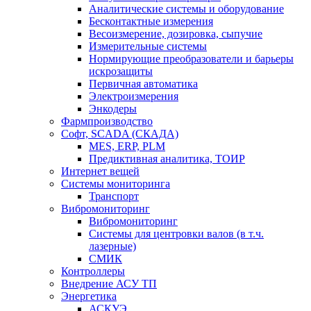
Аналитические системы и оборудование
Бесконтактные измерения
Весоизмерение, дозировка, сыпучие
Измерительные системы
Нормирующие преобразователи и барьеры
искрозащиты
Первичная автоматика
Электроизмерения
Энкодеры
Фармпроизводство
Софт, SCADA (СКАДА)
MES, ERP, PLM
Предиктивная аналитика, ТОИР
Интернет вещей
Системы мониторинга
Транспорт
Вибромониторинг
Вибромониторинг
Системы для центровки валов (в т.ч.
лазерные)
СМИК
Контроллеры
Внедрение АСУ ТП
Энергетика
АСКУЭ