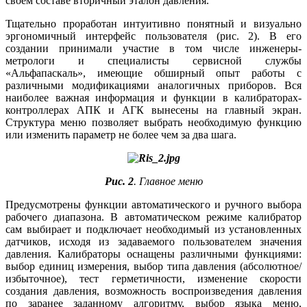
своем составе вторичный эталон давления.
Тщательно проработан интуитивно понятный и визуально
эргономичный интерфейс пользователя (рис. 2). В его
создании принимали участие в том числе инженеры-
метрологи и специалисты сервисной службы
«Альфапаскаль», имеющие обширный опыт работы с
различными модификациями аналогичных приборов. Вся
наиболее важная информация и функции в калибраторах-
контроллерах АПК и АГК вынесены на главный экран.
Структура ме­ню позволяет выбрать необходимую функцию
или изменить параметр не более чем за два шага.
Рис. 2
. Главное меню
Предусмотрены функции автоматического и ручного выбора
рабочего диапазона. В автоматическом режиме калибратор
сам выбирает и подключает необходимый из установленных
датчиков, исходя из задаваемого пользователем значения
давления. Калибраторы оснащены различными функциями:
выбор единиц измерения, выбор ти­па давления (абсолютное/
избыточное), тест герметичности, изменение скорости
создания давления, возможность воспроизведения давления
по заранее заданному алгоритму, выбор языка ме­ню,