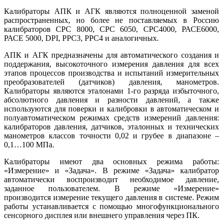
Калибраторы АПК и АГК являются полноценной заменой
распространенных, но более не поставляемых в Россию
калибраторов СРС 8000, СРС 6050, СРС4000, РАСЕ6000,
РАСЕ 5000, DPI, РРС3, РРС4 и аналогичных.
АПК и АГК предназначены для автоматического создания и
поддержания, высокоточного измерения давления для всех
этапов процессов производства и испытаний измерительных
преобразователей (датчиков) давления, манометров.
Калибраторы являются эталонами 1‑го разряда избыточного,
абсолютного давления и разности давлений, а также
используются для поверки и калибровки в автоматическом и
полуавтоматическом режимах средств измерений давления:
калибраторов давления, датчиков, эталонных и технических
манометров классов точности 0,02 и грубее в диапазоне –
0,1…100 МПа.
Калибраторы имеют два основных режима работы:
«Измерение» и «Задача». В режиме «Задача» калибратор
автоматически воспроизводит необходимое давление,
заданное пользователем. В режиме «Измерение»
производится измерение текущего давления в системе. Режим
работы устанавливается с помощью многофункционального
сенсорного дисплея или внешнего управления через ПК.