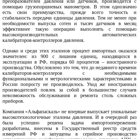
преобразователей давления или датчиков, производится с
помощью грузопоршневых манометров. В этом однозначно
есть свои преимущества, прежде всего точность и
стабильность передачи единицы давления. Тем не менее при
необходимости выпуска сотен и тысяч датчиков в месяц
эффективнее такую операцию выполнять с помощью
высокопроизводительных автоматических
калибраторов‑контроллеров давления.
Однако и среди этих эталонов процент импортных оказался
значителен: из 900 с лишним единиц, находящихся в
эксплуатации в РФ, порядка 60 процентов – иностранного
производства. Обусловлено это тем, что до недавнего времени
калибраторов‑контроллеров с необходимыми
функциональными и метрологическими характеристиками в
России попросту не производилось. Уход же иностранных
производителей повлек за собой в большинстве случаев
невозможность обслуживания и ремонта столь сложных
приборов.
Компания «Альфапаскаль» не впервые выпускает уникальные
высокотехнологичные эталоны давления. И в очередной раз
бы­ла успешно решена задача импортоопережения:
разработаны, внесены в Государственный реестр средств
измерений РФ и запущены в серийное производство