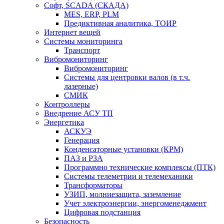
Софт, SCADA (СКАДА)
MES, ERP, PLM
Предиктивная аналитика, ТОИР
Интернет вещей
Системы мониторинга
Транспорт
Вибромониторинг
Вибромониторинг
Системы для центровки валов (в т.ч.
лазерные)
СМИК
Контроллеры
Внедрение АСУ ТП
Энергетика
АСКУЭ
Генерация
Конденсаторные установки (КРМ)
ПАЗ и РЗА
Программно технические комплексы (ПТК)
Системы телеметрии и телемеханики
Трансформаторы
УЗИП, молниезащита, заземление
Учет электроэнергии, энергоменеджмент
Цифровая подстанция
Безопасность