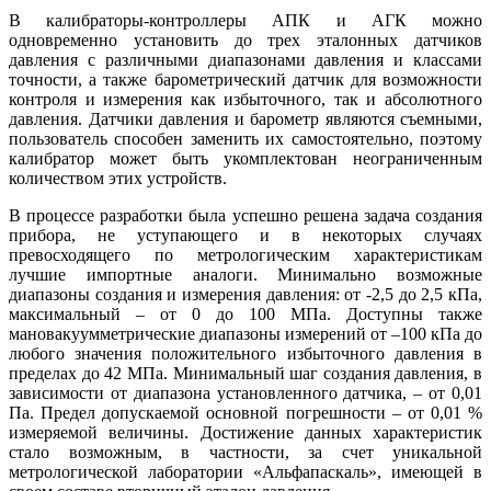
В калибраторы-контроллеры АПК и АГК можно
одновременно установить до трех эталонных датчиков
давления с различными диапазонами давления и классами
точности, а также барометрический датчик для возможности
контроля и измерения как избыточного, так и абсолютного
давления. Датчики давления и барометр являются съемными,
пользователь способен заменить их самостоятельно, поэтому
калибратор может быть укомплектован неограниченным
количеством этих устройств.
В процессе разработки была успешно решена задача создания
прибора, не уступающего и в некоторых случаях
превосходящего по метрологическим характеристикам
лучшие импортные аналоги. Минимально возможные
диапазоны создания и измерения давления: от -2,5 до 2,5 кПа,
максимальный – от 0 до 100 МПа. Доступны также
мановакуумметрические диапазоны измерений от –100 кПа до
любого значения положительного избыточного давления в
пределах до 42 МПа. Минимальный шаг создания давления, в
зависимости от диапазона установленного датчика, – от 0,01
Па. Предел допускаемой основной погрешности – от 0,01 %
измеряемой величины. Достижение данных характеристик
стало возможным, в частности, за счет уникальной
метрологической лаборатории «Альфапаскаль», имеющей в