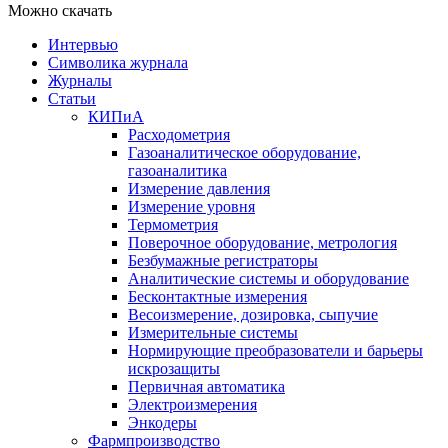
Можно скачать
Интервью
Символика журнала
Журналы
Статьи
КИПиА
Расходометрия
Газоаналитическое оборудование,
газоаналитика
Измерение давления
Измерение уровня
Термометрия
Поверочное оборудование, метрология
Безбумажные регистраторы
Аналитические системы и оборудование
Бесконтактные измерения
Весоизмерение, дозировка, сыпучие
Измерительные системы
Нормирующие преобразователи и барьеры
искрозащиты
Первичная автоматика
Электроизмерения
Энкодеры
Фармпроизводство