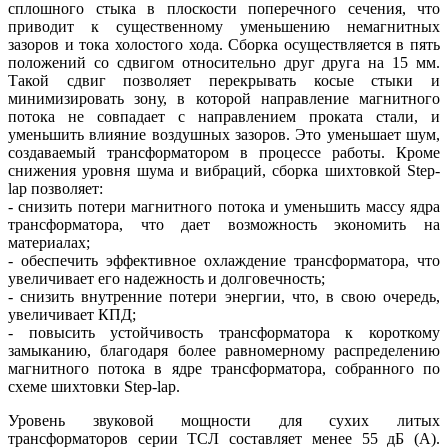
сплошного стыка в плоскости поперечного сечения, что
приводит к существенному уменьшению немагнитных
зазоров и то­ка холостого хо­да. Сборка осуществляется в пять
положений со сдвигом относительно друг друга на 15 мм.
Такой сдвиг позволяет перекрывать косые стыки и
минимизировать зо­ну, в которой направление магнитного
потока не совпадает с направлением проката стали, и
уменьшить влияние воздушных зазоров. Это уменьшает шум,
создаваемый трансформатором в процессе работы. Кроме
снижения уровня шу­ма и вибраций, сборка шихтовкой Step-
lap позволяет:
- снизить потери магнитного потока и уменьшить массу ядра
трансформатора, что дает возможность экономить на
материалах;
- обеспечить эффективное охлаждение трансформатора, что
увеличивает его надежность и долговечность;
- снизить внутренние потери энергии, что, в свою очередь,
увеличивает КПД;
- повысить устойчивость трансформатора к короткому
замыканию, благодаря более равномерному распределению
магнитного потока в ядре трансформатора, собранного по
схеме шихтовки Step-lap.
Уровень звуковой мощности для сухих литых
трансформаторов серии ТСЛ составляет менее 55 дБ (А).