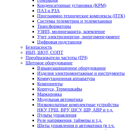
Генерация
Конденсаторные установки (КРМ)
ПАЗ и РЗА
Программно технические комплексы (ПТК)
Системы телеметрии и телемеханики
Трансформаторы
УЗИП, молниезащита, заземление
Учет электроэнергии, энергоменеджмент
Цифровая подстанция
Безопасность
ИБП, ШОТ, СОПТ
Преобразователи частоты (ПЧ)
Щитовое оборудование
Взрывозащищенное оборудование
Изделия электромонтажные и инструменты
Коммутационная аппаратура
Компоненты
Корпуса, Термошкафы
Маркировка
Модульная автоматика
Низковольтные комплектные устройства
НКУ, ГРЩ, ВРУ, ЩСУ, ШР, АВР и т.д.
Пульты управления
Реле напряжения, таймеры и т.д.
Щиты управления и автоматики (в т.ч.