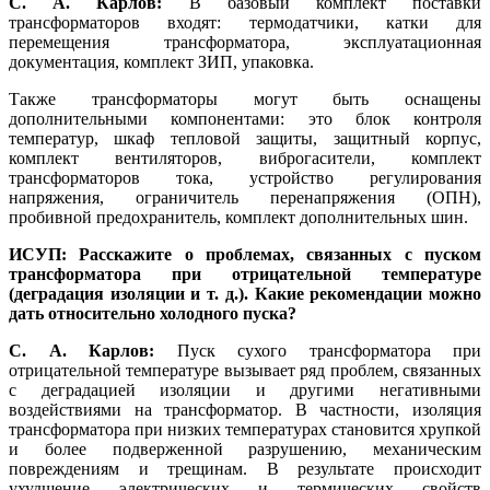
С. А. Карлов:
В базовый комплект поставки
трансформаторов входят: термодатчики, катки для
перемещения трансформатора, эксплуатационная
документация, комплект ЗИП, упаковка.
Также трансформаторы могут быть оснащены
дополнительными компонентами: это блок контроля
температур, шкаф тепловой защиты, защитный корпус,
комплект вентиляторов, виброгасители, комплект
трансформаторов то­ка, устройство регулирования
напряжения, ограничитель перенапряжения (ОПН),
пробивной предохранитель, комплект дополнительных шин.
ИСУП: Расскажите о проблемах, связанных с пуском
трансформатора при отрицательной температуре
(деградация изоляции и т. д.). Какие рекомендации можно
дать относительно холодного пуска?
С. А. Карлов:
Пуск сухого трансформатора при
отрицательной температуре вызывает ряд проблем, связанных
с деградацией изоляции и другими негативными
воздействиями на трансформатор. В частности, изоляция
трансформатора при низких температурах становится хрупкой
и более подверженной разрушению, механическим
повреждениям и трещинам. В результате происходит
ухудшение электрических и термических свойств