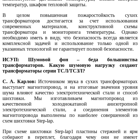
температур, шкафом тепловой защиты.
В целом повышенная пожаростойкость сухих
трансформаторов достигается за счет использования
современных материалов, конструктивной схемы
трансформатора и мониторинга температуры. Однако
необходимо иметь в ви­ду, что безопасность всегда является
комплексной задачей и использование только одной из
указанных технологий не гарантирует полной безопасности.
ИСУП: Шумовой фон – беда большинства
трансформаторов. Какую шумовую нагрузку создают
трансформаторы серии ТСЛ/ТСЗЛ?
С. А. Карлов:
Источником звука в сухих трансформаторах
выступает магнитопровод, и на итоговые значения уровня
шу­ма влияют качество электротехнической стали и способ
шихтовки. Мы изготавливаем магнитопровод из
качественной холоднокатаной анизотропной
электротехнической стали, а соединения элементов
магнитопровода выполнены по наиболее совершенной из
схем шихтовки Step-lap.
При схеме шихтовки Step-lap1 пластины стержней и ярм
собирают в переплет, благодаря че­му они не имеют