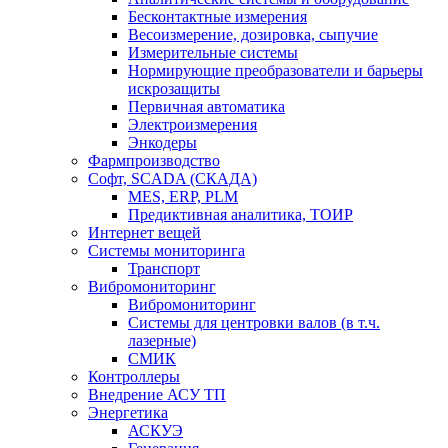
Бесконтактные измерения
Весоизмерение, дозировка, сыпучие
Измерительные системы
Нормирующие преобразователи и барьеры
искрозащиты
Первичная автоматика
Электроизмерения
Энкодеры
Фармпроизводство
Софт, SCADA (СКАДА)
MES, ERP, PLM
Предиктивная аналитика, ТОИР
Интернет вещей
Системы мониторинга
Транспорт
Вибромониторинг
Вибромониторинг
Системы для центровки валов (в т.ч.
лазерные)
СМИК
Контроллеры
Внедрение АСУ ТП
Энергетика
АСКУЭ