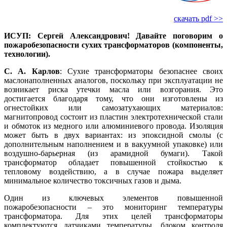
скачать pdf >>
ИСУП: Сергей Александрович! Давайте поговорим о
пожаробезопасности сухих трансформаторов (компоненты,
технологии).
С. А. Карлов
: Сухие трансформаторы безопаснее своих
маслонаполненных аналогов, поскольку при эксплуатации не
возникает риска утечки масла или возгорания. Это
достигается благодаря то­му, что они изготовлены из
огнестойких или самозатухающих материалов:
магнитопровод состоит из пластин электротехнической стали
и обмоток из медного или алюминиевого провода. Изоляция
может быть в двух вариантах: из эпоксидной смолы (с
дополнительным наполнением и в вакуумной упаковке) или
воздушно-барьерная (из арамидной бумаги). Такой
трансформатор обладает повышенной стойкостью к
тепловому воздействию, а в случае пожара выделяет
минимальное количество токсичных газов и дыма.
Один из ключевых элементов повышенной
пожаробезопасности – это мониторинг температуры
трансформатора. Для этих целей трансформаторы
комплектуются датчиками температуры, блоком контроля