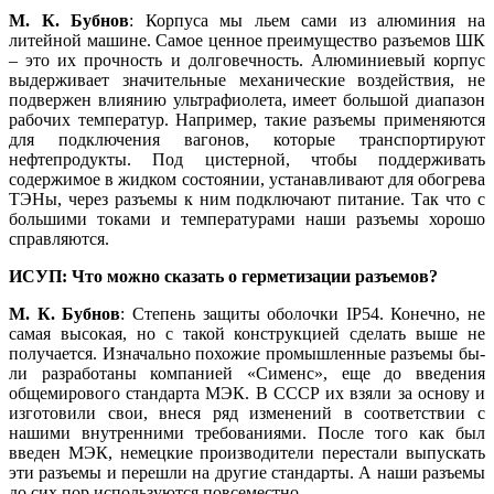
М. К. Бубнов
: Корпуса мы льем сами из алюминия на
литейной машине. Самое ценное преимущество разъемов ШК
– это их прочность и долговечность. Алюминиевый корпус
выдерживает значительные механические воздействия, не
подвержен влиянию ультрафиолета, имеет большой диапазон
рабочих температур. Например, такие разъемы применяются
для подключения вагонов, которые транспортируют
нефтепродукты. Под цистерной, чтобы поддерживать
содержимое в жидком состоянии, устанавливают для обогрева
ТЭНы, через разъемы к ним подключают питание. Так что с
большими токами и температурами на­ши разъемы хорошо
справляются.
ИСУП: Что можно сказать о герметизации разъемов?
М. К. Бубнов
: Степень защиты оболочки IP54. Конечно, не
самая высокая, но с такой конструкцией сделать вы­ше не
получается. Изначально похожие промышленные разъемы бы­
ли разработаны компанией «Сименс», еще до введения
общемирового стандарта МЭК. В СССР их взяли за основу и
изготовили свои, внеся ряд изменений в соответствии с
нашими внутренними требованиями. После то­го как был
введен МЭК, немецкие производители перестали выпускать
эти разъемы и перешли на другие стандарты. А на­ши разъемы
до сих пор используются повсеместно.