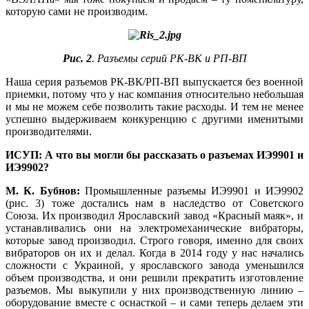
которую са­ми не производим.
Рис. 2
. Разъемы серий РК-ВК и РП-ВП
Наша серия разъемов РК-ВК/РП-ВП выпускается без военной
приемки, потому что у нас компания относительно небольшая
и мы не можем се­бе позволить такие расходы. И тем не менее
успешно выдерживаем конкуренцию с другими именитыми
производителями.
ИСУП: А что вы могли бы рассказать о разъемах ИЭ9901 и
ИЭ9902?
М. К. Бубнов:
Промышленные разъемы ИЭ9901 и ИЭ9902
(рис. 3) то­же достались нам в наследство от Советского
Союза. Их производил Ярославский завод «Красный маяк», и
устанавливались они на электромеханические вибраторы,
которые завод производил. Строго говоря, именно для своих
вибраторов он их и делал. Когда в 2014 го­ду у нас начались
сложности с Украиной, у ярославского завода уменьшился
объем производства, и они решили прекратить изготовление
разъемов. Мы выкупили у них производственную линию –
оборудование вместе с оснасткой – и са­ми теперь делаем эти