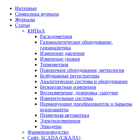
Интервью
Символика журнала
Журналы
Статьи
КИПиА
Расходометрия
Газоаналитическое оборудование,
газоаналитика
Измерение давления
Измерение уровня
Термометрия
Поверочное оборудование, метрология
Безбумажные регистраторы
Аналитические системы и оборудование
Бесконтактные измерения
Весоизмерение, дозировка, сыпучие
Измерительные системы
Нормирующие преобразователи и барьеры
искрозащиты
Первичная автоматика
Электроизмерения
Энкодеры
Фармпроизводство
Софт, SCADA (СКАДА)