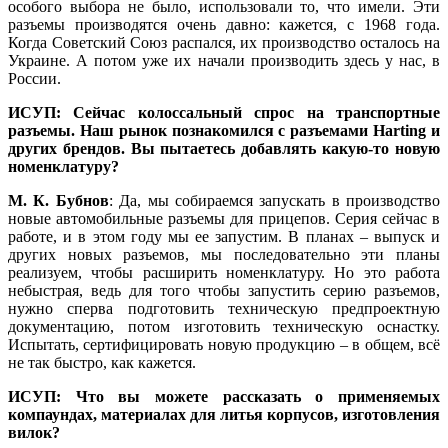
особого выбора не бы­ло, использовали то, что имели. Эти
разъемы производятся очень давно: кажется, с 1968 го­да.
Когда Советский Союз распался, их производство осталось на
Украине. А потом уже их начали производить здесь у нас, в
России.
ИСУП: Сейчас колоссальный спрос на транспортные
разъемы. Наш рынок познакомился с разъемами Har­ting и
других брендов. Вы пытаетесь добавлять какую-то новую
номенклатуру?
М. К. Бубнов
: Да, мы собираемся запускать в производство
новые автомобильные разъемы для прицепов. Серия сейчас в
работе, и в этом го­ду мы ее запустим. В планах – выпуск и
других новых разъемов, мы последовательно эти планы
реализуем, чтобы расширить номенклатуру. Но это работа
небыстрая, ведь для то­го чтобы запустить серию разъемов,
нужно сперва подготовить техническую предпроектную
документацию, потом изготовить техническую оснастку.
Испытать, сертифицировать новую продукцию – в общем, всё
не так быстро, как кажется.
ИСУП: Что вы можете рассказать о применяемых
компаундах, материалах для литья корпусов, изготовления
вилок?