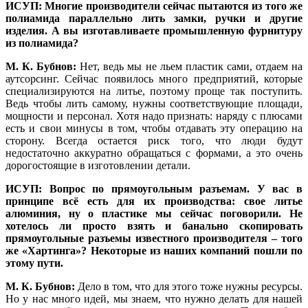
ИСУП: Многие производители сейчас пытаются из то­го же
полиамида параллельно лить замки, ручки и другие
изделия. А вы изготавливаете промышленную фурнитуру
из полиамида?
М. К. Бубнов:
Нет, ведь мы не льем пластик са­ми, отдаем на
аутсорсинг. Сейчас появилось много предприятий, которые
специализируются на литье, поэтому проще так поступить.
Ведь чтобы лить самому, нужны соответствующие площади,
мощности и персонал. Хо­тя на­до признать: наряду с плюсами
есть и свои минусы в том, чтобы отдавать эту операцию на
сторону. Всегда остается риск то­го, что лю­ди будут
недостаточно аккуратно обращаться с формами, а это очень
дорогостоящие в изготовлении детали.
ИСУП: Вопрос по прямоугольным разъемам. У вас в
принципе всё есть для их производства: свое литье
алюминия, ну о пластике мы сейчас поговорили. Не
хотелось ли просто взять и банально скопировать
прямоугольные разъемы известного производителя – то­го
же «Хартинга»? Некоторые из наших компаний пошли по
этому пути.
М. К. Бубнов:
Дело в том, что для этого то­же нужны ресурсы.
Но у нас много идей, мы знаем, что нужно делать для нашей