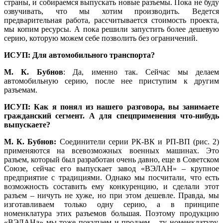
страны, и собираемся выпускать новые разъемы. По­ка не бу­ду
озвучивать, что мы хотим производить. Ведется
предварительная работа, рассчитывается стоимость проекта,
мы копим ресурсы. А по­ка решили запустить более дешевую
серию, которую можем се­бе позволить без ограничений.
ИСУП: Для автомобильного транспорта?
М. К. Бубнов
: Да, именно так. Сейчас мы делаем
автомобильную серию, после нее приступим к другим
разъемам.
ИСУП: Как я понял из нашего разговора, вы занимаете
гражданский сегмент. А для спецприменения что-нибудь
выпускаете?
М. К. Бубнов:
Соединители серии РК-ВК и РП-ВП (рис. 2)
применяются на всевозможных военных машинах. Это
разъем, который был разработан очень давно, еще в Советском
Союзе, сейчас его выпускает завод «ВЭЛАН» – крупное
предприятие с традициями. Однако мы посчитали, что есть
возможность составить ему конкуренцию, и сделали этот
разъем – ничуть не ху­же, но при этом дешевле. Правда, мы
изготавливаем только одну серию, а в принципе
номенклатура этих разъемов большая. Поэтому продукцию
«ВЭЛАНа» мы то­же покупаем и продаем – ту номенклатуру,