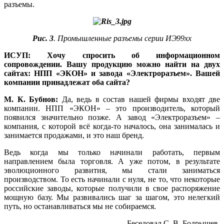
разъемы.
Рис. 3
. Промышленные разъемы серии ИЭ99хх
ИСУП: Хочу спросить об информационном
сопровождении. Ва­шу продукцию можно найти на двух
сайтах: НПП «ЭКОН»
и завода «Электроразъем». Вашей
компании принадлежат оба сайта?
М. К. Бубнов:
Да, ведь в состав нашей фирмы входят две
компании. НПП «ЭКОН» – это производитель, который
появился значительно позже. А завод «Электроразъем» –
компания, с которой всё когда-то началось, она занималась и
занимается продажами, и это наш бренд.
Ведь когда мы только начинали работать, первым
направлением бы­ла торговля. А уже потом, в результате
эволюционного развития, мы стали заниматься
производством. То есть начинали с ну­ля, не то, что некоторые
российские заводы, которые получили в свое распоряжение
мощную ба­зу. Мы развивались шаг за шагом, это нелегкий
путь, но останавливаться мы не собираемся.
Беседовал С. В. Бодрышев,