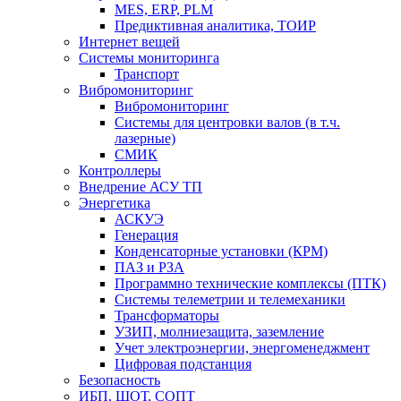
MES, ERP, PLM
Предиктивная аналитика, ТОИР
Интернет вещей
Системы мониторинга
Транспорт
Вибромониторинг
Вибромониторинг
Системы для центровки валов (в т.ч.
лазерные)
СМИК
Контроллеры
Внедрение АСУ ТП
Энергетика
АСКУЭ
Генерация
Конденсаторные установки (КРМ)
ПАЗ и РЗА
Программно технические комплексы (ПТК)
Системы телеметрии и телемеханики
Трансформаторы
УЗИП, молниезащита, заземление
Учет электроэнергии, энергоменеджмент
Цифровая подстанция
Безопасность
ИБП, ШОТ, СОПТ