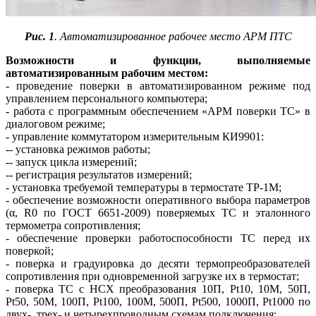
Рис. 1
. Автоматизированное рабочее место АРМ ПТС
Возможности и функции, выполняемые
автоматизированным рабочим местом:
- проведение поверки в автоматизированном режиме под
управлением персонального компьютера;
- работа с программным обеспечением «АРМ поверки ТС» в
диалоговом режиме;
- управление коммутатором измерительным КИ9901:
-- установка режимов работы;
-- запуск цикла измерений;
-- регистрация результатов измерений;
- установка требуемой температуры в термостате ТР‑1М;
- обеспечение возможности оперативного выбора параметров
(α, R0 по ГОСТ 6651-2009) поверяемых ТС и эталонного
термометра сопротивления;
- обеспечение проверки работоспособности ТС перед их
поверкой;
- поверка и градуировка до десяти термопреобразователей
сопротивления при одновременной загрузке их в термостат;
- поверка ТС с НСХ преобразования 10П, Pt10, 10М, 50П,
Pt50, 50М, 100П, Pt100, 100М, 500П, Pt500, 1000П, Pt1000 по
двух-, трех- и четырехпроводным схемам подключения: