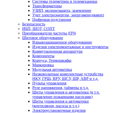
Системы телеметрии и телемеханики
Трансформаторы
УЗИП, молниезащита, заземление
Учет электроэнергии, энергоменеджмент
Цифровая подстанция
Безопасность
ИБП, ШОТ, СОПТ
Преобразователи частоты (ПЧ)
Щитовое оборудование
Взрывозащищенное оборудование
Изделия электромонтажные и инструменты
Коммутационная аппаратура
Компоненты
Корпуса, Термошкафы
Маркировка
Модульная автоматика
Низковольтные комплектные устройства
НКУ, ГРЩ, ВРУ, ЩСУ, ШР, АВР и т.д.
Пульты управления
Реле напряжения, таймеры и т.д.
Щиты управления и автоматики (в т.ч.
управление пожарными насосами)
Щиты управления и автоматики
(вентиляция, насосы и т.д.)
Электроустановочные изделия