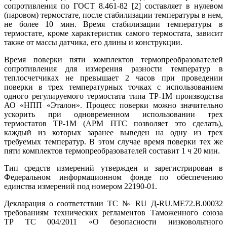
сопротивления по ГОСТ 8.461‑82 [2] составляет в нулевом
(паровом) термостате, после стабилизации температуры в нем,
не более 10 мин. Время стабилизации температуры в
термостате, кроме характеристик самого термостата, зависит
также от массы датчика, его длины и конструкции.
Время поверки пяти комплектов термопреобразователей
сопротивления для измерения разности температур в
теплосчетчиках не превышает 2 часов при проведении
поверки в трех температурных точках с использованием
одного регулируемого термостата ти­па ТР‑1М производства
АО «НПП «Эталон». Процесс поверки можно значительно
ускорить при одновременном использовании трех
термостатов ТР‑1М (АРМ ПТС позволяет это сделать),
каждый из которых заранее выведен на одну из трех
требуемых температур. В этом случае время поверки тех же
пя­ти комплектов термопреобразователей составит 1 ч 20 мин.
Тип средств измерений утвержден и зарегистрирован в
Федеральном информационном фонде по обеспечению
единства измерений под номером 22190‑01.
Декларация о соответствии ТС № RU Д‑RU.МЕ72.В.00032
требованиям технических регламентов Таможенного союза
ТР ТС 004/2011 «О безопасности низковольтного