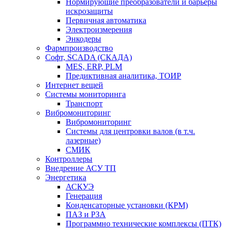
Нормирующие преобразователи и барьеры
искрозащиты
Первичная автоматика
Электроизмерения
Энкодеры
Фармпроизводство
Софт, SCADA (СКАДА)
MES, ERP, PLM
Предиктивная аналитика, ТОИР
Интернет вещей
Системы мониторинга
Транспорт
Вибромониторинг
Вибромониторинг
Системы для центровки валов (в т.ч.
лазерные)
СМИК
Контроллеры
Внедрение АСУ ТП
Энергетика
АСКУЭ
Генерация
Конденсаторные установки (КРМ)
ПАЗ и РЗА
Программно технические комплексы (ПТК)