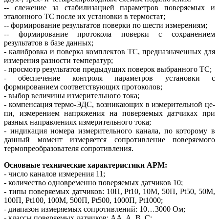
-- слежение за стабилизацией параметров поверяемых и
эталонного ТС после их установки в термостат;
-- формирование результатов поверки по шести измерениям;
-- формирование протокола поверки с сохранением
результатов в ба­зе данных;
- калибровка и поверка комплектов ТС, предназначенных для
измерения разности температур;
- просмотр результатов предыдущих поверок выбранного ТС;
- обеспечение контроля параметров установки с
формированием соответствующих протоколов;
- выбор величины измерительного тока;
- компенсация термо-ЭДС, возникающих в измерительной це­
пи, измерением напряжения на поверяемых датчиках при
разных направлениях измерительного тока;
- индикация номера измерительного канала, по которому в
данный момент измеряется сопротивление поверяемого
термопреобразователя сопротивления.
Основные технические характеристики АРМ:
- число каналов измерения 11;
- количество одновременно поверяемых датчиков 10;
- типы поверяемых датчиков: 10П, Pt10, 10М, 50П, Pt50, 50М,
100П, Pt100, 100М, 500П, Pt500, 1000П, Pt1000;
- диапазон измеряемых сопротивлений: 10…3000 Ом;
- классы поверяемых датчиков: AA, A, B, C;