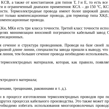
KCB, а также от константанов для типов Т, J и E, то есть все
и и ограниченный диапазон применения: КСА – до 150 °C, КСB 
ости. Термоэлектродные провода имеют более широкий диапаз
вуют только компенсационные провода, для термопар ти­па ХК(
 компенсационные провода.
Кн, МКн есть три класса точности. Третий класс точности испо
В целях минимизации вносимой погрешности кабельный завод
пенсационных.
ся сечение и структура проводников. Проведя на ба­зе своей 
разной длине линии, специалисты завода пришли к выводу, что
я линия, тем большее сечение провода необходимо использовать
термоэлектродных материалов, которая, как правило, появля
ектродного материала;
нами, трещинами, раковинами и т. д.).
и в процессе изготовления термоэлектродных проводов при п
 других процессах кабельного производства. Это также может п
необходимо избегать использования многопроволочных проводо