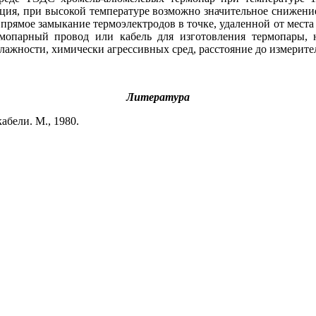
яция, при высокой температуре возможно значительное снижени
ямое замыкание термоэлектродов в точке, удаленной от места го
мопарный провод или кабель для изготовления термопары, н
ажности, химически агрессивных сред, расстояние до измерите
Литература
абели. М., 1980.