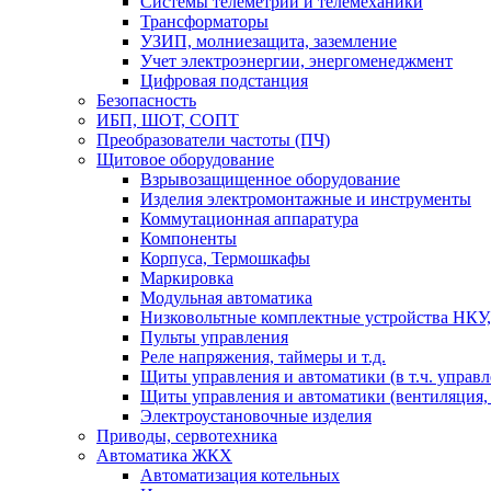
Системы телеметрии и телемеханики
Трансформаторы
УЗИП, молниезащита, заземление
Учет электроэнергии, энергоменеджмент
Цифровая подстанция
Безопасность
ИБП, ШОТ, СОПТ
Преобразователи частоты (ПЧ)
Щитовое оборудование
Взрывозащищенное оборудование
Изделия электромонтажные и инструменты
Коммутационная аппаратура
Компоненты
Корпуса, Термошкафы
Маркировка
Модульная автоматика
Низковольтные комплектные устройства НКУ,
Пульты управления
Реле напряжения, таймеры и т.д.
Щиты управления и автоматики (в т.ч. управ
Щиты управления и автоматики (вентиляция, н
Электроустановочные изделия
Приводы, сервотехника
Автоматика ЖКХ
Автоматизация котельных