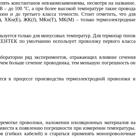
 пять константанов невзаимозаменяемы, несмотря на название.
– до 100 °C, а при более высокой температуре такие провода
он и до третьего класса точности. Стоит отметить, что для
L), ХКн(E), ЖК(J), МКн(Т), МК(М) – только термоэлектродные
льзуется только для минусовых температур. Для термопар типов
 СЕНТЕК по умолчанию использует проволоку первого класса
лаборатории ряд экспериментов, отражающих влияние сечения
 чем больше сечение проводника, тем меньшую погрешность он
.
ется в процессе производства термоэлектродной проволоки и
еремотке проволоки, наложении изоляционных материалов на
ривести к появлению погрешности при измерении температуры.
в (гибких кабелей) и стараться применять монопроволочные