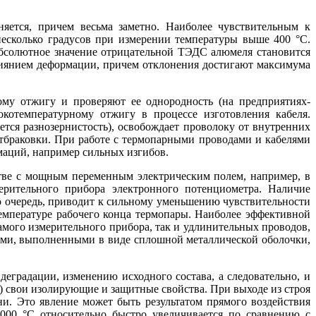
няется, причем весьма заметно. Наиболее чувствительным к
есколько градусов при измерении температуры вы­ше 400 °C.
бсолютное значение отрицательной ТЭДС алюмеля становится
лиянием деформации, причем отклонения достигают максимума
му отжигу и проверяют ее однородность (на предприятиях-
котемпературному отжигу в процессе изготовления кабеля.
тся разнозернистость), освобождает проволоку от внутренних
отбраковки. При работе с термопарными проводами и кабелями
маций, например сильных изгибов.
тве с мощным переменным электрическим полем, например, в
ерительного прибора электронного потенциометра. Наличие
ою очередь, приводит к сильному уменьшению чувствительности
температуре рабочего конца термопары. Наиболее эффективной
амого измерительного прибора, так и удлинительных проводов,
ами, выполненными в ви­де сплошной металлической оболочки,
еградации, изменению исходного состава, а следовательно, и
 свои изолирующие и защитные свойства. При выходе из строя
и. Это явление может быть результатом прямого воздействия
000 °C относительно быстро увеличивается по сравнению с