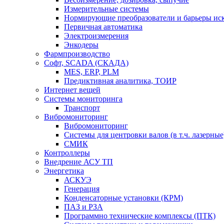
Измерительные системы
Нормирующие преобразователи и барьеры ис
Первичная автоматика
Электроизмерения
Энкодеры
Фармпроизводство
Софт, SCADA (СКАДА)
MES, ERP, PLM
Предиктивная аналитика, ТОИР
Интернет вещей
Системы мониторинга
Транспорт
Вибромониторинг
Вибромониторинг
Системы для центровки валов (в т.ч. лазерные
СМИК
Контроллеры
Внедрение АСУ ТП
Энергетика
АСКУЭ
Генерация
Конденсаторные установки (КРМ)
ПАЗ и РЗА
Программно технические комплексы (ПТК)