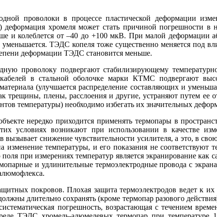
родной проволоки в процессе пластической деформации изме
%) деформация хромеля может стать причиной погрешности в н
е и колеблется от –40 до +100 мкВ. При малой деформации а
о уменьшается. ТЭДС копеля то­же существенно меняется под в
тепени деформации ТЭДС становится меньше.
одную проволоку подвергают стабилизирующему температурно
 кабелей в стальной оболочке марки КТМС подвергают высо
атериала (улучшается распределение составляющих и уменьшае
ак трещины, плены, расслоения и другие, устраняют путем ее 
ентов температуры) необходимо избегать их значительных дефор
бъекте нередко приходится применять термопары в пространс
тих условиях возникают при использовании в качестве изм
ов вызывает снижение чувствительности усилителя, а это, в св
на изменение температуры, и его показания не соответствуют 
 по­ля при измерениях температур является экранирование как с
термопарные и удлинительные термоэлектродные провода с экран
 алюмофлекса.
щитных покровов. Плохая защита термоэлектродов ведет к их д
лжны длительно сохранять (кроме термопар разового действия)
систематическая погрешность, возрастающая с течением времен
среде ТЭДС хромель-алюмелевых термопар при температуре 1