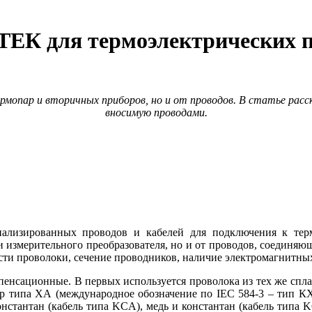
ТЕК для термоэлектрических п
мопар и вторичных приборов, но и от проводов. В статье рас
вносимую проводами.
лизированных проводов и кабелей для подключения к терм
 и измерительного преобразователя, но и от проводов, соединяю
ости проволоки, сечение проводников, наличие электромагнитны
енсационные. В первых используется проволока из тех же сплаво
ар ти­па ХА (международное обозначение по IEC 584‑3 – тип 
константан (кабель ти­па KCA), медь и константан (кабель ти­