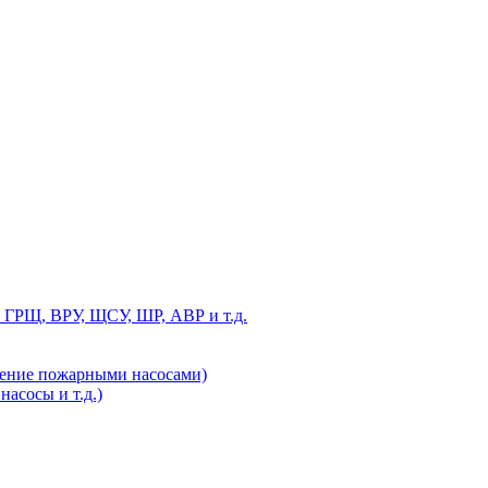
 ГРЩ, ВРУ, ЩСУ, ШР, АВР и т.д.
ление пожарными насосами)
асосы и т.д.)