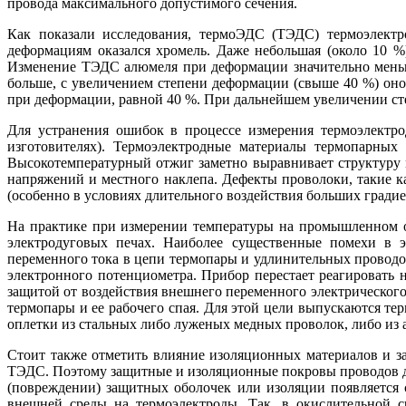
провода максимального допустимого сечения.
Как показали исследования, тер­мо­ЭДС (ТЭДС) термоэлект
деформациям оказался хромель. Да­же небольшая (около 10 
Изменение ТЭДС алюмеля при деформации значительно меньш
больше, с увеличением степени деформации (свыше 40 %) он
при деформации, равной 40 %. При дальнейшем увеличении с
Для устранения ошибок в процессе измерения термоэлектр
изготовителях). Термоэлектродные материалы термопарных
Высокотемпературный отжиг заметно выравнивает структуру м
напряжений и местного наклепа. Дефекты проволоки, такие к
(особенно в условиях длительного воздействия больших гради
На практике при измерении температуры на промышленном о
электродуговых печах. Наиболее существенные помехи в э
переменного то­ка в це­пи термопары и удлинительных провод
электронного потенциометра. Прибор перестает реагировать 
защитой от воздействия внешнего переменного электрического
термопары и ее рабочего спая. Для этой це­ли выпускаются 
оплетки из стальных ли­бо луженых медных проволок, ли­бо из
Стоит также отметить влияние изоляционных материалов и за
ТЭДС. Поэтому защитные и изоляционные покровы проводов до
(повреждении) защитных оболочек или изоляции появляется 
внешней среды на термоэлектроды. Так, в окислительной 