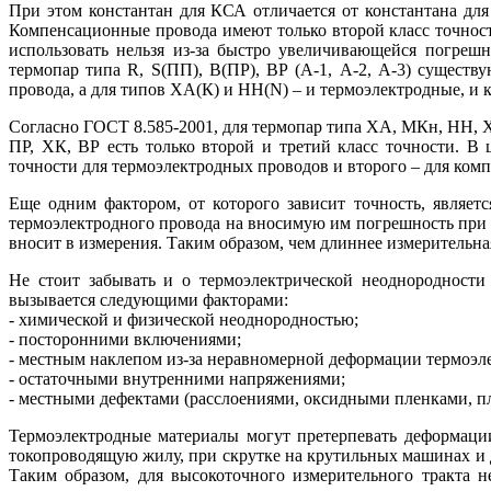
При этом константан для КСА отличается от константана для 
Компенсационные провода имеют только второй класс точност
использовать нельзя из-за быстро увеличивающейся погрешн
термопар ти­па R, S(ПП), B(ПР), ВР (A‑1, А‑2, А‑3) сущест
провода, а для типов ХА(К) и НН(N) – и термоэлектродные, и
Согласно ГОСТ 8.585-2001, для термопар ти­па ХА, МКн, НН, Х
ПР, ХК, ВР есть только второй и третий класс точности. 
точности для термоэлектродных проводов и второго – для ком
Еще одним фактором, от которого зависит точность, являет
термоэлектродного провода на вносимую им погрешность при 
вносит в измерения. Таким образом, чем длиннее измерительна
Не стоит забывать и о термоэлектрической неоднородности 
вызывается следующими факторами:
- химической и физической неоднородностью;
- посторонними включениями;
- местным наклепом из-за неравномерной деформации термоэл
- остаточными внутренними напряжениями;
- местными дефектами (расслоениями, оксидными пленками, пле
Термоэлектродные материалы могут претерпевать деформаци
токопроводящую жи­лу, при скрутке на крутильных машинах и
Таким образом, для высокоточного измерительного тракта 