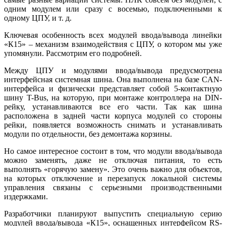
одним модулем или сразу с восемью, подключенными к
одному ЦПУ, и т. д.
Ключевая особенность всех модулей ввода/вывода линейки
«К15» – механизм взаимодействия с ЦПУ, о котором мы уже
упомянули. Рассмотрим его подробней.
Между ЦПУ и модулями ввода/вывода предусмотрена
интерфейсная системная ши­на. Она выполнена на ба­зе CAN-
интерфейса и физически представляет собой 5-контактную
ши­ну T-Bus, на которую, при монтаже контроллера на DIN-
рейку, устанавливаются все его части. Так как ши­на
расположена в задней части корпуса модулей со стороны
рейки, появляется возможность снимать и устанавливать
модули по отдельности, без демонтажа корзины.
Но самое интересное состоит в том, что модули ввода/вывода
можно заменять, да­же не отключая питания, то есть
выполнять «горячую замену». Это очень важно для объектов,
на которых отключение и перезапуск локальной системы
управления связаны с серьезными производственными
издержками.
Разработчики планируют выпустить специальную серию
модулей ввода/вывода «К15», оснащенных интерфейсом RS-