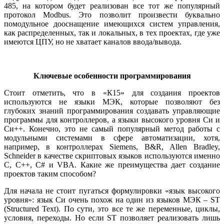
485, на котором будет реализован все тот же популярный
протокол Modbus. Это позволит произвести буквально
помодульное дооснащение имеющихся систем управления,
как распределенных, так и локальных, в тех проектах, где уже
имеются ЦПУ, но не хватает каналов ввода/вывода.
Ключевые особенности программирования
Стоит отметить, что в «К15» для создания проектов
используются не языки МЭК, которые позволяют без
глубоких знаний программирования создавать управляющие
программы для контроллеров, а языки высокого уровня Си и
Си++. Конечно, это не самый популярный метод работы с
модульными системами в сфере автоматизации, хо­тя,
например, в контроллерах Siemens, B&R, Allen Bradley,
Schneider в качестве скриптовых языков используются именно
С, С++, С# и VBA. Какие же преимущества дает создание
проектов таким способом?
Для начала не стоит пугаться формулировки «язык высокого
уровня»: язык Си очень похож на один из языков МЭК – ST
(Structured Text). По су­ти, это все те же переменные, циклы,
условия, переходы. Но если ST позволяет реализовать лишь