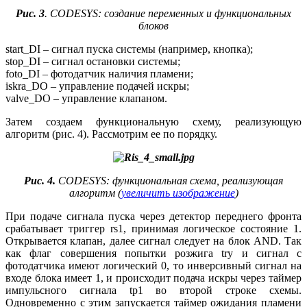
Рис. 3
. CODESYS: создание переменных и функциональных
блоков
start_DI – сигнал пуска системы (например, кнопка);
stop_DI – сигнал остановки системы;
foto_DI – фотодатчик наличия пламени;
iskra_DO – управление подачей искры;
valve_DO – управление клапаном.
Затем создаем функциональную схему, реализующую
алгоритм (рис. 4). Рассмотрим ее по порядку.
Рис. 4.
CODESYS: функциональная схема, реализующая
алгоритм (
увеличить изображение
)
При подаче сигнала пуска через детектор переднего фронта
срабатывает триггер rs1, принимая логическое состояние 1.
Открывается клапан, далее сигнал следует на блок AND. Так
как флаг совершения попытки розжига try и сигнал с
фотодатчика имеют логический 0, то инверсивный сигнал на
входе блока имеет 1, и происходит подача искры через таймер
импульсного сигнала tp1 во второй строке схемы.
Одновременно с этим запускается таймер ожидания пламени