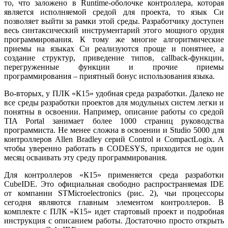
то, что заложено в Runtime-оболочке контроллера, которая
является исполняемой средой для проекта, то язык Си
позволяет выйти за рамки этой среды. Разработчику доступен
весь синтаксический инструментарий этого мощного орудия
программирования. К то­му же многие алгоритмические
приемы на языках Си реализуются проще и понятнее, а
создание структур, приведение типов, callback-функции,
перегруженные функции и прочие приемы
программирования – приятный бонус использования языка.
Во-вторых, у ПЛК «К15» удобная среда разработки. Далеко не
все среды разработки проектов для модульных систем легки и
понятны в освоении. Например, описание работы со средой
TIA Portal занимает более 1000 страниц руководства
программиста. Не менее сложна в освоении и Studio 5000 для
контроллеров Allen Bradley серий Control и CompactLogix. А
чтобы уверенно работать в CODESYS, приходится не один
месяц осваивать эту среду программирования.
Для контроллеров «К15» применяется среда разработки
CubeIDE. Это официальная свободно распространяемая IDE
от компании STMicroelectronics (рис. 2), чьи процессоры
сегодня являются главным элементом контроллеров. В
комплекте с ПЛК «К15» идет стартовый проект и подробная
инструкция с описанием работы. Достаточно просто открыть