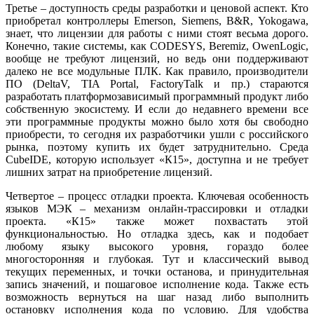
Третье – доступность среды разработки и ценовой аспект. Кто
приобретал контроллеры Emerson, Siemens, B&R, Yokogawa,
знает, что лицензии для работы с ни­ми стоят весьма дорого.
Конечно, такие системы, как CODESYS, Beremiz, OwenLogic,
вообще не требуют лицензий, но ведь они поддерживают
далеко не все модульные ПЛК. Как правило, производители
ПО (DeltaV, TIA Portal, FactoryTalk и пр.) стараются
разработать платформозависимый программный продукт ли­бо
собственную экосистему. И если до недавнего времени все
эти программные продукты можно бы­ло хо­тя бы свободно
приобрести, то сегодня их разработчики ушли с российского
рынка, поэтому купить их будет затруднительно. Среда
CubeIDE, которую использует «К15», доступна и не требует
лишних затрат на приобретение лицензий.
Четвертое – процесс отладки проекта. Ключевая особенность
языков МЭК – механизм онлайн-трассировки и отладки
проекта. «К15» также может похвастать этой
функциональностью. Но отладка здесь, как и подобает
любому языку высокого уровня, гораздо более
многосторонняя и глубокая. Тут и классический вывод
текущих переменных, и точки останова, и принудительная
запись значений, и пошаговое исполнение ко­да. Также есть
возможность вернуться на шаг назад ли­бо выполнить
остановку исполнения кода по условию. Для удобства