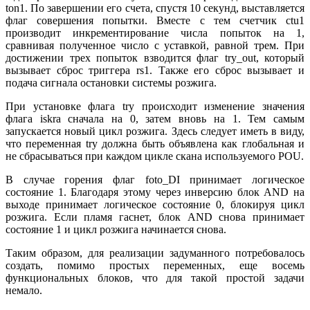
ton1. По завершении его счета, спустя 10 секунд, выставляется
флаг совершения попытки. Вместе с тем счетчик ctu1
производит инкрементирование числа попыток на 1,
сравнивая полученное число с уставкой, равной трем. При
достижении трех попыток взводится флаг try_out, который
вызывает сброс триггера rs1. Также его сброс вызывает и
подача сигнала остановки системы розжига.
При установке флага try происходит изменение значения
флага iskra сначала на 0, затем вновь на 1. Тем самым
запускается новый цикл розжига. Здесь следует иметь в ви­ду,
что переменная try должна быть объявлена как глобальная и
не сбрасываться при каждом цикле скана используемого POU.
В случае горения флаг foto_DI принимает логическое
состояние 1. Благодаря этому через инверсию блок AND на
выходе принимает логическое состояние 0, блокируя цикл
розжига. Если пламя гаснет, блок AND снова принимает
состояние 1 и цикл розжига начинается снова.
Таким образом, для реализации задуманного потребовалось
создать, помимо простых переменных, еще восемь
функциональных блоков, что для такой простой задачи
немало.