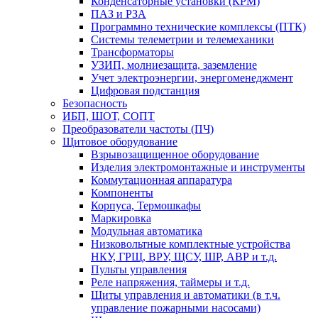
Конденсаторные установки (КРМ)
ПАЗ и РЗА
Программно технические комплексы (ПТК)
Системы телеметрии и телемеханики
Трансформаторы
УЗИП, молниезащита, заземление
Учет электроэнергии, энергоменеджмент
Цифровая подстанция
Безопасность
ИБП, ШОТ, СОПТ
Преобразователи частоты (ПЧ)
Щитовое оборудование
Взрывозащищенное оборудование
Изделия электромонтажные и инструменты
Коммутационная аппаратура
Компоненты
Корпуса, Термошкафы
Маркировка
Модульная автоматика
Низковольтные комплектные устройства
НКУ, ГРЩ, ВРУ, ЩСУ, ШР, АВР и т.д.
Пульты управления
Реле напряжения, таймеры и т.д.
Щиты управления и автоматики (в т.ч.
управление пожарными насосами)