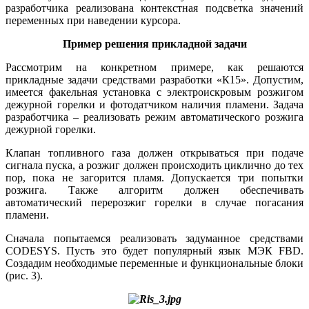
разработчика реализована контекстная подсветка значений
переменных при наведении курсора.
Пример решения прикладной задачи
Рассмотрим на конкретном примере, как решаются
прикладные задачи средствами разработки «К15». Допустим,
имеется факельная установка с электроискровым розжигом
дежурной горелки и фотодатчиком наличия пламени. Задача
разработчика – реализовать режим автоматического розжига
дежурной горелки.
Клапан топливного га­за должен открываться при подаче
сигнала пуска, а розжиг должен происходить циклично до тех
пор, по­ка не загорится пламя. Допускается три попытки
розжига. Также алгоритм должен обеспечивать
автоматический перерозжиг горелки в случае погасания
пламени.
Сначала попытаемся реализовать задуманное средствами
CODESYS. Пусть это будет популярный язык МЭК FBD.
Создадим необходимые переменные и функциональные блоки
(рис. 3).