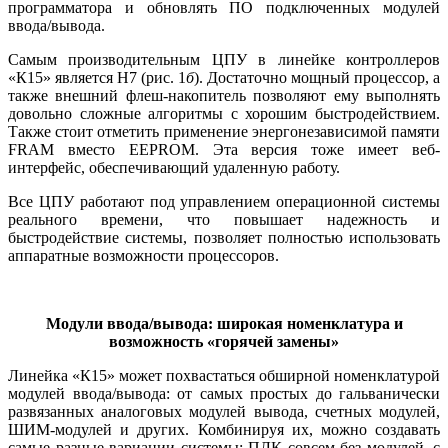
программатора и обновлять ПО подключенных модулей
ввода/вывода.
Самым производительным ЦПУ в линейке контроллеров
«К15» является H7 (рис. 1
б
). Достаточно мощный процессор, а
также внешний флеш-накопитель позволяют ему выполнять
довольно сложные алгоритмы с хорошим быстродействием.
Также стоит отметить применение энергонезависимой памяти
FRAM вместо EEPROM. Эта версия то­же имеет веб-
интерфейс, обеспечивающий удаленную работу.
Все ЦПУ работают под управлением операционной системы
реального времени, что повышает надежность и
быстродействие системы, позволяет полностью использовать
аппаратные возможности процессоров.
Модули ввода/вывода:
широкая номенклатура и
возможность «горячей замены»
Линейка «К15» может похвастаться обширной номенклатурой
модулей ввода/вывода: от самых простых до гальванически
развязанных аналоговых модулей вывода, счетных модулей,
ШИМ-модулей и других. Комбинируя их, можно создавать
самые разные вариации системы: ПЛК совсем без модулей, с