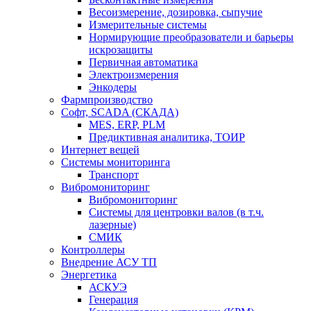
Весоизмерение, дозировка, сыпучие
Измерительные системы
Нормирующие преобразователи и барьеры
искрозащиты
Первичная автоматика
Электроизмерения
Энкодеры
Фармпроизводство
Софт, SCADA (СКАДА)
MES, ERP, PLM
Предиктивная аналитика, ТОИР
Интернет вещей
Системы мониторинга
Транспорт
Вибромониторинг
Вибромониторинг
Системы для центровки валов (в т.ч.
лазерные)
СМИК
Контроллеры
Внедрение АСУ ТП
Энергетика
АСКУЭ
Генерация