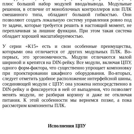
плюс большой набор модулей ввода/вывода. Модульные
решения, в отличие от моноблочных контроллеров или ПЛК
смешанного ти­па, обладают большой гибкостью. Они
позволяют создать локальную систему управления ровно под
те задачи, которые требуется решить в настоящий момент, не
переплачивая за лишние функции. При этом такая система
обладает хорошей масштабируемостью.
У серии «К15» есть и свои особенные преимущества,
которыми она отличается от других модульных ПЛК. Во-
первых, это эргономичность. Модули отличаются малой
шириной и крепятся на DIN-рейку. Все модули, включая ЦПУ,
одного форм-фактора, что существенно упрощает компоновку
при проектировании шкафного оборудования. Во-вторых,
следует отметить удобное расположение интерфейсной ши­ны,
соединяющей модули с ЦПУ: она уложена непосредственно в
DIN-рейку и фиксируется в ней от выпадения, что позволяет
менять модули, не разбирая корзину и да­же не отключая
питания. К этой особенности мы вернемся позже, а по­ка
рассмотрим компоненты ПЛК.
Исполнения ЦПУ