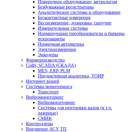
Поверочное оборудование, метрология
Безбумажные регистраторы
Аналитические системы и оборудование
Бесконтактные измерения
Весоизмерение, дозировка, сыпучие
Измерительные системы
Нормирующие преобразователи и барьеры
искрозащиты
Первичная автоматика
Электроизмерения
Энкодеры
Фармпроизводство
Софт, SCADA (СКАДА)
MES, ERP, PLM
Предиктивная аналитика, ТОИР
Интернет вещей
Системы мониторинга
Транспорт
Вибромониторинг
Вибромониторинг
Системы для центровки валов (в т.ч.
лазерные)
СМИК
Контроллеры
Внедрение АСУ ТП