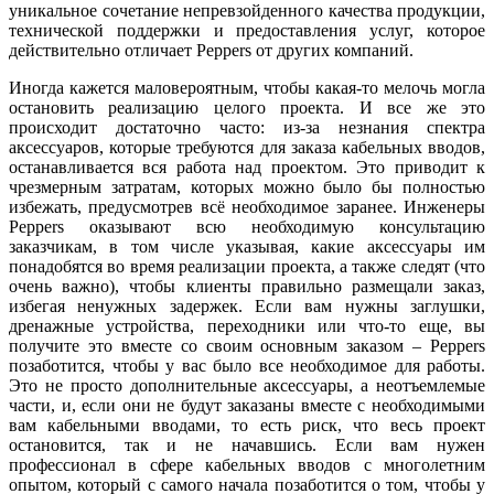
уникальное сочетание непревзойденного качества продукции,
технической поддержки и предоставления услуг, которое
действительно отличает Peppers от других компаний.
Иногда кажется маловероятным, чтобы какая-то мелочь могла
остановить реализацию целого проекта. И все же это
происходит достаточно часто: из-за незнания спектра
аксессуаров, которые требуются для заказа кабельных вводов,
останавливается вся работа над проектом. Это приводит к
чрезмерным затратам, которых можно бы­ло бы полностью
избежать, предусмотрев всё необходимое заранее. Инженеры
Peppers оказывают всю необходимую консультацию
заказчикам, в том числе указывая, какие аксессуары им
понадобятся во время реализации проекта, а также следят (что
очень важно), чтобы клиенты правильно размещали заказ,
избегая ненужных задержек. Если вам нужны заглушки,
дренажные устройства, переходники или что-то еще, вы
получите это вместе со своим основным заказом – Peppers
позаботится, чтобы у вас бы­ло все необходимое для работы.
Это не просто дополнительные аксессуары, а неотъемлемые
части, и, если они не будут заказаны вместе с необходимыми
вам кабельными вводами, то есть риск, что весь проект
остановится, так и не начавшись. Если вам нужен
профессионал в сфере кабельных вводов с многолетним
опытом, который с самого начала позаботится о том, чтобы у