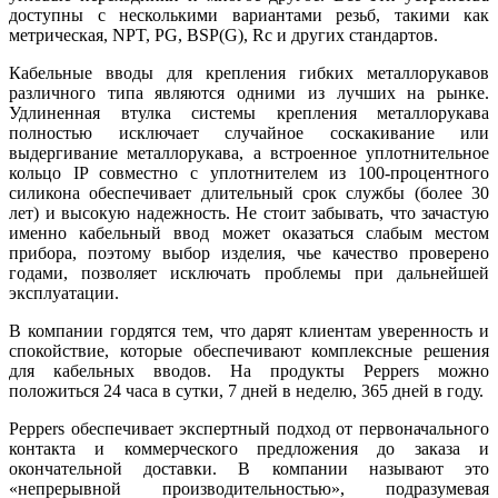
доступны с несколькими вариантами резьб, такими как
метрическая, NPT, PG, BSP(G), Rc и других стандартов.
Кабельные вводы для крепления гибких металлорукавов
различного ти­па являются одними из лучших на рынке.
Удлиненная втулка системы крепления металлорукава
полностью исключает случайное соскакивание или
выдергивание металлорукава, а встроенное уплотнительное
кольцо IP совместно с уплотнителем из 100‑процентного
силикона обеспечивает длительный срок службы (более 30
лет) и высокую надежность. Не стоит забывать, что зачастую
именно кабельный ввод может оказаться слабым местом
прибора, поэтому выбор изделия, чье качество проверено
годами, позволяет исключать проблемы при дальнейшей
эксплуатации.
В компании гордятся тем, что дарят клиентам уверенность и
спокойствие, которые обеспечивают комплексные решения
для кабельных вводов. На продукты Peppers можно
положиться 24 ча­са в сутки, 7 дней в неделю, 365 дней в году.
Peppers обеспечивает экспертный подход от первоначального
контакта и коммерческого предложения до заказа и
окончательной доставки. В компании называют это
«непрерывной производительностью», подразумевая