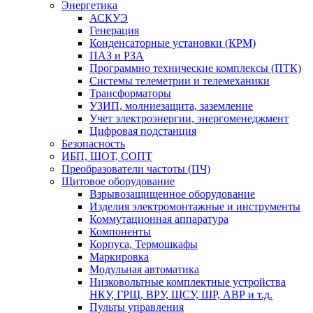
Энергетика
АСКУЭ
Генерация
Конденсаторные установки (КРМ)
ПАЗ и РЗА
Программно технические комплексы (ПТК)
Системы телеметрии и телемеханики
Трансформаторы
УЗИП, молниезащита, заземление
Учет электроэнергии, энергоменеджмент
Цифровая подстанция
Безопасность
ИБП, ШОТ, СОПТ
Преобразователи частоты (ПЧ)
Щитовое оборудование
Взрывозащищенное оборудование
Изделия электромонтажные и инструменты
Коммутационная аппаратура
Компоненты
Корпуса, Термошкафы
Маркировка
Модульная автоматика
Низковольтные комплектные устройства
НКУ, ГРЩ, ВРУ, ЩСУ, ШР, АВР и т.д.
Пульты управления