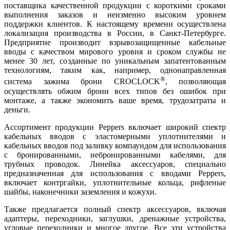
поставщика качественной продукции с короткими сроками
выполнения заказов и неизменно высоким уровнем
поддержки клиентов. К настоящему времени осуществлена
локализация производства в России, в Санкт-Петербурге.
Предприятие производит взрывозащищенные кабельные
вводы с качеством мирового уровня и сроком службы не
менее 30 лет, созданные по уникальным запатентованным
технологиям, таким как, например, однонаправленная
®
система зажима брони CROCLOCK
, позволяющая
осуществлять обжим брони всех типов без ошибок при
монтаже, а также экономить ва­ше время, трудозатраты и
деньги.
Ассортимент продукции Peppers включает широкий спектр
кабельных вводов с эластомерными уплотнителями и
кабельных вводов под заливку компаундом для использования
с бронированными, небронированными кабелями, для
трубных проводок. Линейка аксессуаров, специально
предназначенная для использования с вводами Peppers,
включает контргайки, уплотнительные кольца, рифленые
шайбы, наконечники заземления и кожухи.
Также предлагается полный спектр аксессуаров, включая
адаптеры, переходники, заглушки, дренажные устройства,
угловые переходники и многое другое. Все эти устройства