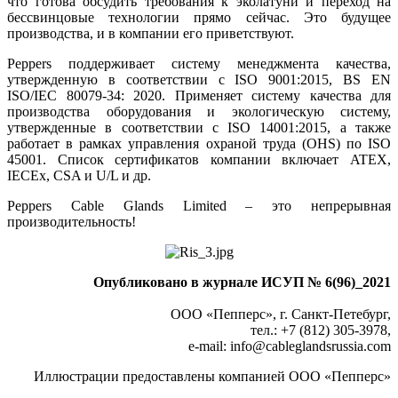
что готова обсудить требования к эколатуни и переход на
бессвинцовые технологии прямо сейчас. Это будущее
производства, и в компании его приветствуют.
Peppers поддерживает систему менеджмента качества,
утвержденную в соответствии с ISO 9001:2015, BS EN
ISO/IEC 80079-34: 2020. Применяет систему качества для
производства оборудования и экологическую систему,
утвержденные в соответствии с ISO 14001:2015, а также
работает в рамках управления охраной труда (OHS) по ISO
45001. Список сертификатов компании включает ATEX,
IECEx, CSA и U/L и др.
Peppers Cable Glands Limited – это непрерывная
производительность!
Опубликовано в журнале ИСУП № 6(96)_2021
ООО «Пепперс», г. Санкт-Петебург,
тел.: +7 (812) 305-3978,
e-mail: info
@
cableglandsrussia.com
Иллюстрации предоставлены компанией ООО «Пепперс»