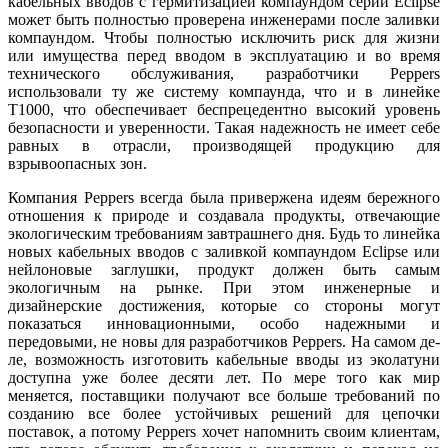
кабельных вводов с гермитизацией компаундом серии Eclipse
может быть полностью проверена инженерами после заливки
компаундом. Чтобы полностью исключить риск для жизни
или имущества перед вводом в эксплуатацию и во время
технического обслуживания, разработчики Peppers
использовали ту же систему компаунда, что и в линейке
T1000, что обеспечивает беспрецедентно высокий уровень
безопасности и уверенности. Такая надежность не имеет се­бе
равных в отрасли, производящей продукцию для
взрывоопасных зон.
Компания Peppers всегда была привержена идеям бережного
отношения к природе и создавала продукты, отвечающие
экологическим требованиям завтрашнего дня. Будь то линейка
новых кабельных вводов с заливкой компаундом Eclipse или
нейлоновые заглушки, продукт должен быть самым
экологичным на рынке. При этом инженерные и
дизайнерские достижения, которые со стороны могут
показаться инновационными, особо надежными и
передовыми, не но­вы для разработчиков Peppers. На самом де­
ле, возможность изготовить кабельные вводы из эколатуни
доступна уже более десяти лет. По ме­ре то­го как мир
меняется, поставщики получают все больше требований по
созданию все более устойчивых решений для цепочки
поставок, а потому Peppers хочет напомнить своим клиентам,