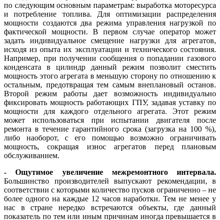
по следующим основным параметрам: выработка моторесурса
и потребление топлива. Для оптимизации распределения
мощности создаются два режима управления нагрузкой по
фактической мощности. В первом случае оператор может
задать индивидуальное смещение нагрузки для агрегатов,
исходя из опыта их эксплуатации и технического состояния.
Например, при получении сообщения о попадании газового
конденсата в цилиндр данный режим позволит сместить
мощность этого агрегата в меньшую сторону по отношению к
остальным, предотвращая тем самым внеплановый останов.
Второй режим работы дает возможность индивидуально
фиксировать мощность работающих ГПУ, задавая уставку по
мощности для каждого отдельного агрегата. Этот режим
может использоваться при испытании двигателя после
ремонта в течение гарантийного срока (загрузка на 100 %),
ли­бо наоборот, с его помощью возможно ограничивать
мощность, сокращая износ агрегатов перед плановым
обслуживанием.
- Ощутимое увеличение межремонтного интервала.
Большинство производителей выпускают рекомендации, в
соответствии с которыми количество пусков ограниченно – не
более одного на каждые 12 часов наработки. Тем не менее у
нас в стране нередко встречаются объекты, где данный
показатель по тем или иным причинам иногда превышается в