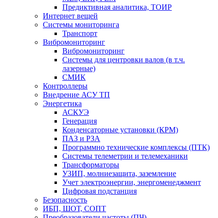
Предиктивная аналитика, ТОИР
Интернет вещей
Системы мониторинга
Транспорт
Вибромониторинг
Вибромониторинг
Системы для центровки валов (в т.ч.
лазерные)
СМИК
Контроллеры
Внедрение АСУ ТП
Энергетика
АСКУЭ
Генерация
Конденсаторные установки (КРМ)
ПАЗ и РЗА
Программно технические комплексы (ПТК)
Системы телеметрии и телемеханики
Трансформаторы
УЗИП, молниезащита, заземление
Учет электроэнергии, энергоменеджмент
Цифровая подстанция
Безопасность
ИБП, ШОТ, СОПТ
Преобразователи частоты (ПЧ)