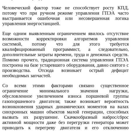
Человеческий фактор тоже не способствует росту КПД,
потому что при ручном режиме управления ГПЭА часто
выстраивается ошибочная или несовершенная логика
управления энергостанцией.
Еще одним выявленным ограничением явилось отсутствие
возможности корректировки алгоритмов управления
системой, потому что для этого требуется
квалифицированный программист, а следовательно,
дополнительные затраты времени, труда и денежных средств.
Помимо прочего, традиционная система управления ГПЭА
построена на ба­зе устаревшего оборудования, давно снятого с
производства. Отсюда возникает острый дефицит
необходимых запчастей.
Со всеми этими факторами связано существенное
ограничение минимального значения нагрузки,
обусловленное увеличением износа поршневой группы
газопоршневого двигателя; также возникает вероятность
возникновения ударных динамических моментов на валах
синхронных машин объектов малой генерации, способных
вызвать их разрушение. Скачкообразный наброс/сброс
активной мощности да­же без перегрузки генератора может
приводить к перегреву двигателя и его отключению