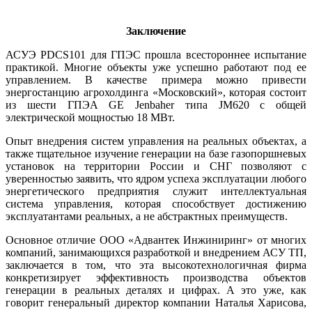
Заключение
АСУЭ PDCS101 для ГПЭС прошла всестороннее испытание
практикой. Многие объекты уже успешно работают под ее
управлением. В качестве примера можно привести
энергостанцию агрохолдинга «Московский», которая состоит
из шести ГПЭА GE Jenbaher типа JM620 с общей
электрической мощностью 18 МВт.
Опыт внедрения систем управления на реальных объектах, а
также тщательное изучение генерации на ба­зе газопоршневых
установок на территории России и СНГ позволяют с
уверенностью заявить, что ядром успеха эксплуатации любого
энергетического предприятия служит интеллектуальная
система управления, которая способствует достижению
эксплуатантами реальных, а не абстрактных преимуществ.
Основное отличие ООО «Адвантек Инжиниринг» от многих
компаний, занимающихся разработкой и внедрением АСУ ТП,
заключается в том, что эта высокотехнологичная фирма
конкретизирует эффективность производства объектов
генерации в реальных деталях и цифрах. А это уже, как
говорит генеральный директор компании Наталья Харисова,