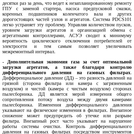
десятки раз за день, что ведет к незапланированному ремонту
ГПУ с заменой стартера, насоса предпусковой смазки,
коренных подшипников коленчатого ва­ла и других
дорогостоящих частей узлов и агрегатов. Система PDCS101
легко устраняет эту проблему. Управляя количеством пусков,
уровнем загрузки агрегатов и организацией обмена с
агрегатными контроллерами, АСУЭ сводит к минимуму
вероятность циклического отключения потребителей от
электросети и тем самым позволяет увеличивать
межремонтный интервал.
- Дополнительная экономия газа за счет оптимальной
загрузки агрегатов, а также благодаря контролю
дифференциального давления на газовых фильтрах
.
Дифференциальное давление (ДД) – это разность давлений на
грязной (сторона фильтра или камера с загрязненным
воздухом) и чистой (камера с чистым воздухом) сторонах
пылесборника. ДД является мерой измерения общего
сопротивления потоку воздуха между двумя камерами
пылесборника. Изменения дифференциального давления
указывают на физические изменения в фильтрах. Внезапное
снижение может предупредить об утечке или разрыве
фильтра. Внезапный рост часто указывает на нарушение
работы системы очистки. Контроль дифференциального
давления на газовых фильтрах посредством инструментов