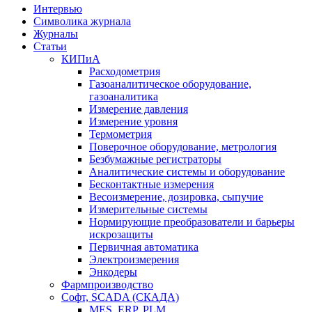
Интервью
Символика журнала
Журналы
Статьи
КИПиА
Расходометрия
Газоаналитическое оборудование,
газоаналитика
Измерение давления
Измерение уровня
Термометрия
Поверочное оборудование, метрология
Безбумажные регистраторы
Аналитические системы и оборудование
Бесконтактные измерения
Весоизмерение, дозировка, сыпучие
Измерительные системы
Нормирующие преобразователи и барьеры
искрозащиты
Первичная автоматика
Электроизмерения
Энкодеры
Фармпроизводство
Софт, SCADA (СКАДА)
MES, ERP, PLM