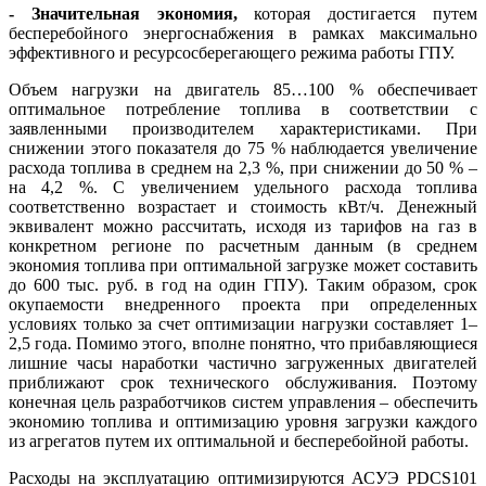
- Значительная экономия,
которая достигается путем
бесперебойного энергоснабжения в рамках максимально
эффективного и ресурсосберегающего режима работы ГПУ.
Объем нагрузки на двигатель 85…100 % обеспечивает
оптимальное потребление топлива в соответствии с
заявленными производителем характеристиками. При
снижении этого показателя до 75 % наблюдается увеличение
расхода топлива в среднем на 2,3 %, при снижении до 50 % –
на 4,2 %. С увеличением удельного расхода топлива
соответственно возрастает и стоимость кВт/ч. Денежный
эквивалент можно рассчитать, исходя из тарифов на газ в
конкретном регионе по расчетным данным (в среднем
экономия топлива при оптимальной загрузке может составить
до 600 тыс. руб. в год на один ГПУ). Таким образом, срок
окупаемости внедренного проекта при определенных
условиях только за счет оптимизации нагрузки составляет 1–
2,5 го­да. Помимо этого, вполне понятно, что прибавляющиеся
лишние ча­сы наработки частично загруженных двигателей
приближают срок технического обслуживания. Поэтому
конечная цель разработчиков систем управления – обеспечить
экономию топлива и оптимизацию уровня загрузки каждого
из агрегатов путем их оптимальной и бесперебойной работы.
Расходы на эксплуатацию оптимизируются АСУЭ PDCS101