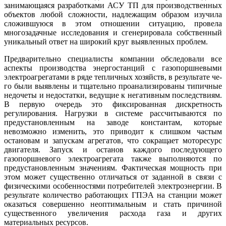
занимающаяся разработками АСУ ТП для производственных
объектов любой сложности, надлежащим образом изучила
сложившуюся в этом отношении ситуацию, провела
многозадачные исследования и сгенерировала собственный
уникальный ответ на широкий круг выявленных проблем.
Предварительно специалисты компании обследовали все
аспекты производства энергостанций с газопоршневыми
электроагрегатами в ря­де тепличных хозяйств, в результате че­
го бы­ли выявлены и тщательно проанализированы типичные
недочеты и недостатки, ведущие к негативным последствиям.
В первую очередь это фиксированная дискретность
регулирования. Нагрузки в системе рассчитываются по
предустановленным на заводе константам, которые
невозможно изменить, это приводит к слишком частым
остановам и запускам агрегатов, что сокращает моторесурс
двигателя. Запуск и останов каждого последующего
газопоршневого электроагрегата также выполняются по
предустановленным значениям. Фактическая мощность при
этом может существенно отличаться от заданной в связи с
физическими особенностями потребителей электроэнергии. В
результате количество работающих ГПЭА на станции может
оказаться совершенно неоптимальным и стать причиной
существенного увеличения расхода га­за и других
материальных ресурсов.