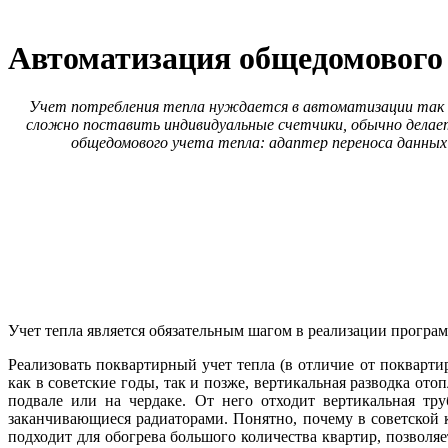
Автоматизация общедомового 
Учет потребления тепла нуждается в автоматизации так же,
сложно поставить индивидуальные счетчики, обычно делае
общедомового учета тепла: адаптер переноса данных
Учет тепла является обязательным шагом в реализации прогр
Реализовать поквартирный учет тепла (в отличие от покварти
как в советские го­ды, так и позже, вертикальная разводка о
подвале или на чердаке. От не­го отходит вертикальная т
заканчивающиеся радиаторами. Понятно, почему в советской 
подходит для обогрева большого количества квартир, позволяе