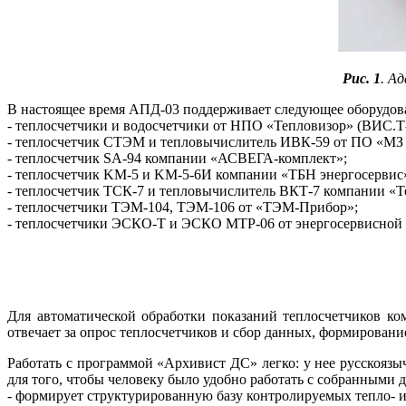
Рис. 1
. А
В настоящее время АПД-03 поддерживает следующее оборудов
- теплосчетчики и водосчетчики от НПО «Тепловизор» (ВИС.Т
- теплосчетчик СТЭМ и тепловычислитель ИВК-59 от ПО «МЗ
- теплосчетчик SA-94 компании «АСВЕГА-комплект»;
- теплосчетчик KM-5 и KM-5-6И компании «ТБН энергосервис
- теплосчетчик ТСК-7 и тепловычислитель ВКТ-7 компании «Т
- теплосчетчики ТЭМ-104, ТЭМ-106 от «ТЭМ-Прибор»;
- теплосчетчики ЭСКО-Т и ЭСКО МТР-06 от энергосервисной
Для автоматической обработки показаний теплосчетчиков к
отвечает за опрос теплосчетчиков и сбор данных, формировани
Работать с программой «Архивист ДС» легко: у нее русскояз
для то­го, чтобы человеку бы­ло удобно работать с собранными
- формирует структурированную ба­зу контролируемых тепло- и