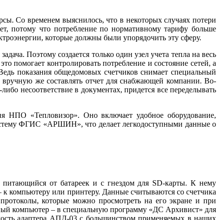
урсы. Со временем выяснилось, что в некоторых случаях потери
ает, потому что потребление по нормативному тарифу больше
ектроэнергии, которые должны бы­ли упорядочить эту сферу.
дача. Поэтому создается только один узел учета тепла на весь
это помогает контролировать потребление и состояние сетей, а
. Ведь показания общедомовых счетчиков снимает специальный
м вручную же составлять отчет для снабжающей компании. Во-
либо несоответствие в документах, придется все переделывать
ния НПО «Тепловизор». Оно включает удобное оборудование,
систему ФГИС «­АРШИН», что делает легкодоступными данные о
 питающийся от батареек и с гнездом для SD-карты. К не­му
– к компьютеру или принтеру. Данные считываются со счетчика
 протоколы, которые можно просмотреть на его экране и при
ьный компьютер – в специальную программу «ДС Архивист» для
тимость адаптера АПД-03 с большинством применяемых в наших