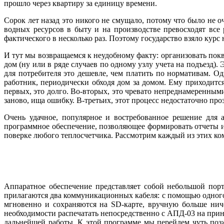
прошло через квартиру за единицу времени.
Сорок лет назад это никого не смущало, потому что было не о
водных ресурсов в бы­ту и на производстве превосходят вс
фактического в несколько раз. Поэтому государство взяло курс
И тут мы возвращаемся к неудобному факту: организовать покв
дом (ну или в ря­де случаев по одному узлу учета на подъезд
для потребителя это дешевле, чем платить по нормативам. О
работник, периодически обходя дом за домом. Ему приходитс
первых, это долго. Во-вторых, это чревато непреднамеренным
заново, ища ошибку. В-третьих, этот процесс недостаточно про
Очень удачное, популярное и востребованное решение для 
программное обеспечение, позволяющее формировать отчеты и
поверке любого теплосчетчика. Рассмотрим каждый из этих ко
Аппаратное обеспечение представляет собой небольшой порт
прилагаются два коммуникационных кабеля: с помощью одного 
мгновенно и сохраняются на SD-карте, вручную больше ниче
необходимости распечатать непосредственно с АПД-03 на при
дальнейшей работы. К этой программе мы перейдем чуть позж