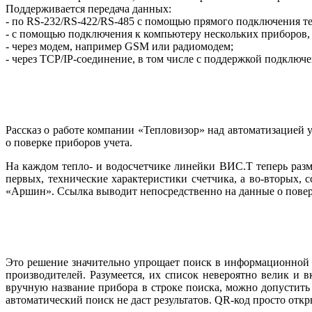
Поддерживается передача данных:
- по RS-232/RS-422/RS-485 с помощью прямого подключения т
- с помощью подключения к ком­пьютеру нескольких приборов,
- через модем, например GSM или радиомодем;
- через TCP/IP-соединение, в том числе с поддержкой подключ
Рассказ о работе компании «Тепловизор» над автоматизацией
о поверке приборов учета.
На каждом тепло- и водосчетчике линейки ВИС.Т теперь разме
первых, технические характеристики счетчика, а во-вторых
«Аршин». Ссылка выводит непосредственно на данные о повер
Это решение значительно упрощает поиск в информационной с
производителей. Разумеется, их список невероятно велик и
вручную название прибора в строке поиска, можно допустить 
автоматический поиск не даст результатов. QR-код просто отк