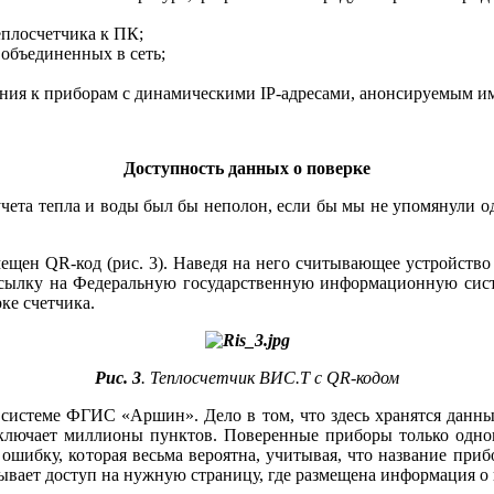
еплосчетчика к ПК;
 объединенных в сеть;
ения к приборам с динамическими IP-адресами, анонсируемым им
Доступность данных о поверке
 учета тепла и во­ды был бы неполон, если бы мы не упомянули
щен QR-код (рис. 3). Наведя на не­го считывающее устройство 
, ссылку на Федеральную государственную информационную си
ке счетчика.
Рис. 3
. Теплосчетчик ВИС.Т с QR-кодом
истеме ФГИС «Аршин». Де­ло в том, что здесь хранятся данны
 включает миллионы пунктов. Поверенные приборы только одног
ошибку, которая весьма вероятна, учитывая, что название приб
рывает доступ на нужную страницу, где размещена информация о