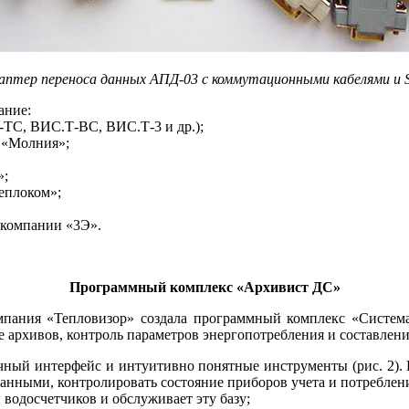
даптер переноса данных АПД-03 с коммутационными кабелями и
ание:
-ТС, ВИС.Т-ВС, ВИС.Т-3 и др.);
 «Молния»;
»;
еплоком»;
 компании «3Э».
Программный комплекс «Архивист ДС»
омпания «Тепловизор» создала программный комплекс «Система
е архивов, контроль параметров энергопотребления и составлен
ычный интерфейс и интуитивно понятные инструменты (рис. 2).
 данными, контролировать состояние приборов учета и потреблени
 водосчетчиков и обслуживает эту базу;