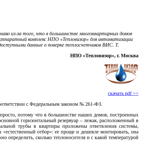
днако из-за того, что в большинстве многоквартирных домов
-аппаратный комплекс НПО «Тепловизор» для автоматизации
доступными данные о поверке теплосчетчиков ВИС. Т.
НПО «Тепловизор», г. Москва
скачать pdf >>
оответствии с Федеральным законом № 261-ФЗ.
непросто, потому что в большинстве наших домов, построенных
з основной горизонтальный резервуар – лежак, расположенный в
тральной трубы в квартиры проложены ответвления системы,
 «естественный отбор»: ее проще и дешевле монтировать, она
жно определить, сколько теплоносителя и с какой температурой