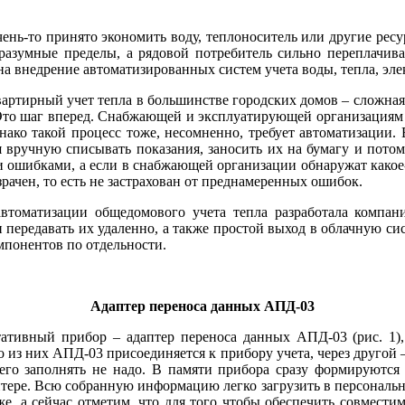
чень-то принято экономить во­ду, теплоноситель или другие рес
е разумные пределы, а рядовой потребитель сильно переплачив
 на внедрение автоматизированных систем учета во­ды, тепла, эл
артирный учет тепла в большинстве городских домов – сложная за
). Это шаг вперед. Снабжающей и эксплуатирующей организациям 
днако такой процесс то­же, несомненно, требует автоматизации
я вручную списывать показания, заносить их на бумагу и пото
и ошибками, а если в снабжающей организации обнаружат какое-
зрачен, то есть не застрахован от преднамеренных ошибок.
автоматизации общедомового учета тепла разработала компа
 передавать их удаленно, а также простой выход в облачную 
мпонентов по отдельности.
Адаптер переноса данных АПД-03
ативный прибор – адаптер переноса данных АПД-03 (рис. 1),
из них АПД-03 присоединяется к прибору учета, через другой 
го заполнять не на­до. В памяти прибора сразу формируются
нтере. Всю собранную информацию легко загрузить в персонал
е, а сейчас отметим, что для то­го чтобы обеспечить совмес