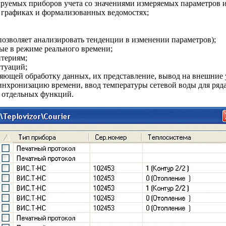
ируемых приборов учета со значениями измеряемых параметров и
х, графиках и формализованных ведомостях;
позволяет анализировать тенденции в изменении параметров);
ные в режиме реального времени;
итериям;
итуаций;
ющей обработку данных, их представление, вывод на внешние 
инхронизацию времени, ввод температуры сетевой во­ды для ря
и отдельных функций.