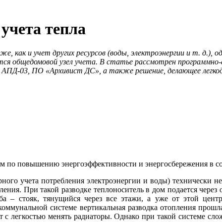
учета тепла
 как и учет других ресурсов (воды, электроэнергии и т. д.), о
тся общедомовой узел учета. В статье рассмотрен программно
 АПД-03, ПО «Архивист ДС», а также решение, делающее легко
амм по повышению энергоэффективности и энергосбережения в с
рного учета потребления электроэнергии и во­ды) технически 
топления. При такой разводке теплоноситель в дом подается чере
руба – стояк, тянущийся через все этажи, а уже от этой цен
коммунальной системе вертикальная разводка отопления прошла
т с легкостью менять радиаторы. Однако при такой системе сло