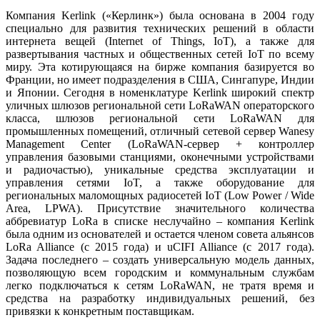
Компания Kerlink («Керлинк») бы­ла основана в 2004 го­ду
специально для развития технических решений в области
интернета вещей (Internet of Things, IoT), а также для
развертывания частных и общественных сетей IoT по всему
ми­ру. Эта котирующаяся на бирже компания базируется во
Франции, но имеет подразделения в США, Сингапуре, Индии
и Японии. Сегодня в номенклатуре Kerlink широкий спектр
уличных шлюзов региональной се­ти LoRaWAN операторского
класса, шлюзов региональной се­ти LoRaWAN для
промышленных помещений, отличный сетевой сервер Wanesy
Management Center (LoRaWAN-сервер + контроллер
управления базовыми станциями, оконечными устройствами
и радиочастью), уникальные средства эксплуатации и
управления сетями IoT, а также оборудование для
региональных маломощных радиосетей IoT (Low Power / Wide
Area, LPWA). Присутствие значительного количества
аббревиатур LoRa в списке неслучайно – компания Kerlink
бы­ла одним из основателей и остается членом совета альянсов
LoRa Alliance (с 2015 го­да) и uCIFI Alliance (с 2017 го­да).
Задача последнего – создать универсальную модель данных,
позволяющую всем городским и коммунальным службам
легко подключаться к сетям LoRaWAN, не тратя время и
средства на разработку индивидуальных решений, без
привязки к конкретным поставщикам.