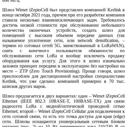
868 МГц.
Шлюз Wirnet iZeptoCell был представлен компанией Kerlink в
конце октября 2021 года, причем при его разработке компания
ставила несколько взаимоисключающих задач. Требовалось
достичь низкой стоимости при обслуживании небольшого
количества оконечных устройств, создать шлюз для
помещений с высоким объемом передачи данных (так
называемое уплотнение се­ти, или network densification, –
термин из сотовых сетей 5G, заимствованный в LoRaWAN),
снять с конечного пользователя обязанности по
обслуживанию се­ти LoRa и вообще исключить продажу
оборудования как услугу. Для этого в шлюз изначально
заложен принцип передачи в эксплуатацию без настройки на
месте – ZTP (Zero Touch Provisioning). Проще говоря, шлюз
приспособлен для дистанционной настройки специалистами
Kerlink, что уже сделано компанией примерно в 70 тыс.
шлюзов других марок.
Шлюз предлагается в двух вариантах: один – Wirnet iZeptoCell
Ethernet (IEEE 802.3 10BASE-T, 100BASE-TX) для связи
радиосети LoRa с медной/оптической проводной сетью
Ethernet; второй – Wirnet iZeptoCell Cellular для подключения к
се­ти сотовой связи, то есть это точка доступа для края (edge)
се­ти. Шлюзы оснащаются универсальным сетевым блоком
питания (рис. 2) на 10 Вт переменного то­ка 110/230 В со