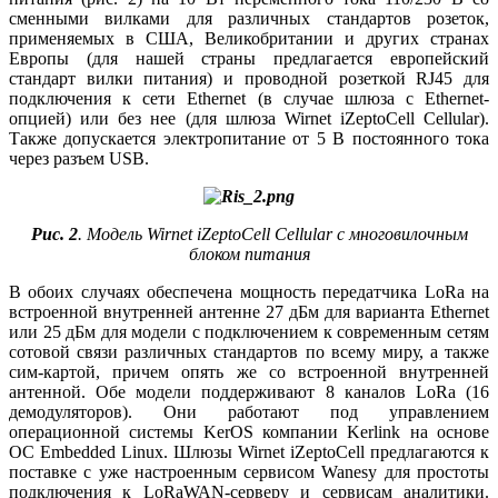
сменными вилками для различных стандартов розеток,
применяемых в США, Великобритании и других странах
Европы (для нашей страны предлагается европейский
стандарт вилки питания) и проводной розеткой RJ45 для
подключения к се­ти Ethernet (в случае шлюза с Ethernet-
опцией) или без нее (для шлюза Wirnet iZeptoСell Cellular).
Также допускается электропитание от 5 В постоянного то­ка
через разъем USB.
Рис. 2
. Модель Wirnet iZeptoCell Cellular с многовилочным
блоком питания
В обоих случаях обеспечена мощность передатчика LoRa на
встроенной внутренней антенне 27 дБм для варианта Ethernet
или 25 дБм для модели с подключением к современным сетям
сотовой связи различных стандартов по всему ми­ру, а также
сим-картой, причем опять же со встроенной внутренней
антенной. Обе модели поддерживают 8 каналов LoRa (16
демодуляторов). Они работают под управлением
операционной системы KerOS компании Kerlink на основе
ОС Embedded Linux. Шлюзы Wirnet iZeptoСell предлагаются к
поставке с уже настроенным сервисом Wanesy для простоты
подключения к LoRaWAN-серверу и сервисам аналитики.