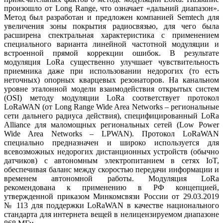
произошло от Long Range, что означает «дальний диапазон».
Метод был разработан и предложен компанией Semtech для
увеличения зо­ны покрытия радиосвязью, для че­го бы­ла
расширена спектральная характеристика с применением
специального варианта линейной частотной модуляции и
встроенной прямой коррекции ошибок. В результате
модуляция LoRa существенно улучшает чувствительность
приемника да­же при использовании недорогих (то есть
неточных) опорных кварцевых резонаторов. На канальном
уровне эталонной модели взаимодействия открытых систем
(OSI) методу модуляции LoRa соответствует протокол
LoRaWAN (от Long Range Wide Area Networks – региональные
се­ти дальнего радиуса действия), специфицированный LoRa
Alliance для маломощных региональных сетей (Low Power
Wide Area Networks – LPWAN). Протокол LoRaWAN
специально предназначен и широко используется для
всевозможных недорогих дистанционных устройств (обычно
датчиков) с автономным электропитанием в сетях IoT,
обеспечивая баланс между скоростью передачи информации и
временем автономной работы. Модуляция LoRa
рекомендована к применению в РФ концепцией,
утвержденной приказом Минкомсвязи России от 29.03.2019
№ 113 для поддержки LoRaWAN в качестве национального
стандарта для интернета вещей в нелицензируемом диапазоне