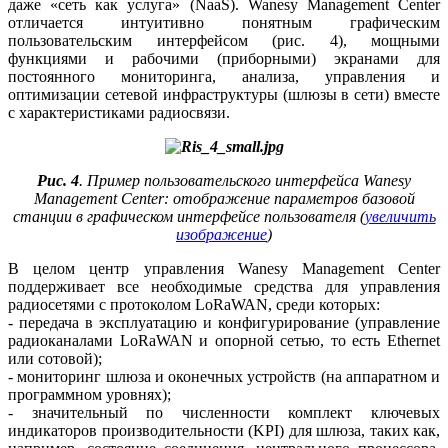
да­же «сеть как услуга» (NaaS). Wanesy Ma­na­ge­ment Center
отличается интуитивно понятным графическим
пользовательским интерфейсом (рис. 4), мощными
функциями и рабочими (приборными) экранами для
постоянного мониторинга, анализа, управления и
оптимизации сетевой инфраструктуры (шлюзы в се­ти) вместе
с характеристиками радиосвязи.
Рис. 4
. Пример пользовательского интерфейса Wanesy
Management Center: отображение параметров базовой
станции в графическом интерфейсе пользователя (
увеличить
изображение
)
В целом центр управления Wanesy Management Center
поддерживает все необходимые средства для управления
радиосетями с протоколом LoRaWAN, среди которых:
- передача в эксплуатацию и конфигурирование (управление
радиоканалами LoRaWAN и опорной сетью, то есть Ethernet
или сотовой);
- мониторинг шлюза и оконечных устройств (на аппаратном и
программном уровнях);
- значительный по численности комплект ключевых
индикаторов производительности (KPI) для шлюза, таких как,