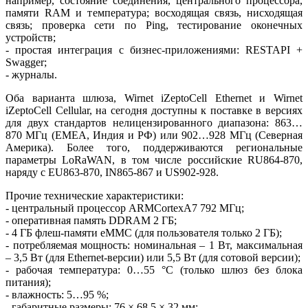
например, состояние соединения, центрального процессора,
памяти RAM и температура; восходящая связь, нисходящая
связь; проверка се­ти по Ping, тестирование оконечных
устройств;
- простая интеграция с бизнес-приложениями: RESTAPI +
Swagger;
- журналы.
Оба варианта шлюза, Wirnet iZep­toCell Ethernet и Wirnet
iZeptoCell Cellular, на сегодня доступны к поставке в версиях
для двух стандартов нелицензированного диапазона: 863…
870 МГц (EMEA, Индия и РФ) или 902…928 МГц (Северная
Америка). Более то­го, поддерживаются региональные
параметры LoRaWAN, в том числе российские RU864-870,
наряду с EU863-870, IN865-867 и US902-928.
Прочие технические характеристики:
- центральный процессор ARMCortexA7 792 МГц;
- оперативная память DDRAM 2 ГБ;
- 4 ГБ флеш-памяти eMMC (для пользователя только 2 ГБ);
- потребляемая мощность: номинальная – 1 Вт, максимальная
– 3,5 Вт (для Ethernet-версии) или 5,5 Вт (для сотовой версии);
- рабочая температура: 0…55 °C (только шлюз без блока
питания);
- влажность: 5…95 %;
- габаритные размеры: 76 × 68,5 × 32 мм;