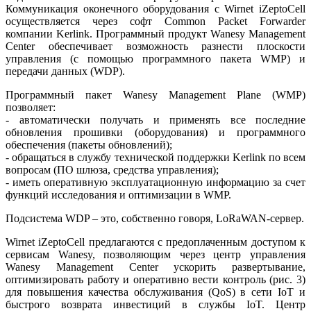
Коммуникация оконечного оборудования с Wirnet iZep­to­Сell
осуществляется через софт Common Packet Forwarder
компании Kerlink. Программный продукт Wanesy Ma­na­ge­ment
Center обеспечивает возможность разнести плоскости
управления (с помощью программного пакета WMP) и
передачи данных (WDP).
Программный пакет Wanesy Ma­na­ge­ment Plane (WMP)
позволяет:
- автоматически получать и применять все последние
обновления прошивки (оборудования) и программного
обеспечения (пакеты обновлений);
- обращаться в службу технической поддержки Kerlink по всем
вопросам (ПО шлюза, средства управления);
- иметь оперативную эксплуатационную информацию за счет
функций исследования и оптимизации в WMP.
Подсистема WDP – это, собственно говоря, LoRaWAN-сервер.
Wirnet iZeptoСell предлагаются с предоплаченным доступом к
сервисам Wanesy, позволяющим через центр управления
Wanesy Ma­na­ge­ment Center ускорить развертывание,
оптимизировать работу и оперативно вести контроль (рис. 3)
для повышения качества обслуживания (QoS) в се­ти IoT и
быстрого возврата инвестиций в службы IoT. Центр