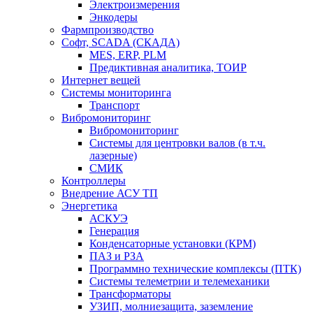
Электроизмерения
Энкодеры
Фармпроизводство
Софт, SCADA (СКАДА)
MES, ERP, PLM
Предиктивная аналитика, ТОИР
Интернет вещей
Системы мониторинга
Транспорт
Вибромониторинг
Вибромониторинг
Системы для центровки валов (в т.ч.
лазерные)
СМИК
Контроллеры
Внедрение АСУ ТП
Энергетика
АСКУЭ
Генерация
Конденсаторные установки (КРМ)
ПАЗ и РЗА
Программно технические комплексы (ПТК)
Системы телеметрии и телемеханики
Трансформаторы
УЗИП, молниезащита, заземление