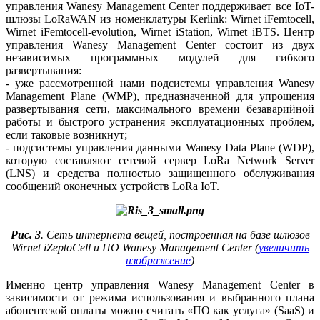
управления Wanesy Ma­na­ge­ment Center поддерживает все IoT-
шлюзы LoRaWAN из номенклатуры Kerlink: Wirnet iFemtoсell,
Wirnet iFemtoсell-evolution, Wirnet iStation, Wirnet iBTS. Центр
управления Wanesy Ma­na­ge­ment Center состоит из двух
независимых программных модулей для гибкого
развертывания:
- уже рассмотренной нами подсистемы управления Wanesy
Ma­na­ge­ment Plane (WMP), предназначенной для упрощения
развертывания се­ти, максимального времени безаварийной
работы и быстрого устранения эксплуатационных проблем,
если таковые возникнут;
- подсистемы управления данными Wanesy Data Plane (WDP),
которую составляют сетевой сервер LoRa Network Server
(LNS) и средства полностью защищенного обслуживания
сообщений оконечных устройств LoRa IoT.
Рис. 3
. Сеть интернета вещей, построенная на базе шлюзов
Wirnet iZeptoCell и ПО Wanesy Management Center (
увеличить
изображение
)
Именно центр управления Wanesy Management Center в
зависимости от режима использования и выбранного плана
абонентской оплаты можно считать «ПО как услуга» (SaaS) и