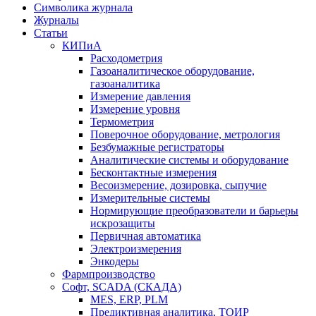
Символика журнала
Журналы
Статьи
КИПиА
Расходометрия
Газоаналитическое оборудование,
газоаналитика
Измерение давления
Измерение уровня
Термометрия
Поверочное оборудование, метрология
Безбумажные регистраторы
Аналитические системы и оборудование
Бесконтактные измерения
Весоизмерение, дозировка, сыпучие
Измерительные системы
Нормирующие преобразователи и барьеры
искрозащиты
Первичная автоматика
Электроизмерения
Энкодеры
Фармпроизводство
Софт, SCADA (СКАДА)
MES, ERP, PLM
Предиктивная аналитика, ТОИР