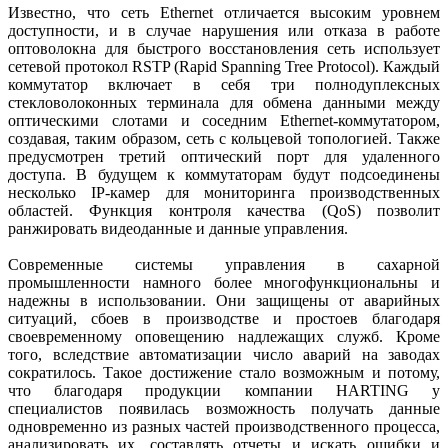
Известно, что сеть Ethernet отличается высоким уровнем
доступности, и в случае нарушения или отказа в работе
оптоволокна для быстрого восстановления сеть использует
сетевой протокол RSTP (Rapid Spanning Tree Protocol). Каждый
коммутатор включает в себя три полнодуплексных
стекловолоконных терминала для обмена данными между
оптическими слотами и соседним Ethernet-коммутатором,
создавая, таким образом, сеть с кольцевой топологией. Также
предусмотрен третий оптический порт для удаленного
доступа. В будущем к коммутаторам будут подсоединены
несколько IP-камер для мониторинга производственных
областей. Функция контроля качества (QoS) позволит
ранжировать видеоданные и данные управления.
Современные системы управления в сахарной
промышленности намного более многофункциональны и
надежны в использовании. Они защищены от аварийных
ситуаций, сбоев в производстве и простоев благодаря
своевременному оповещению надлежащих служб. Кроме
того, вследствие автоматизации число аварий на заводах
сократилось. Такое достижение стало возможным и потому,
что благодаря продукции компании HARTING у
специалистов появилась возможность получать данные
одновременно из разных частей производственного процесса,
анализировать их, составлять отчеты и искать ошибки и