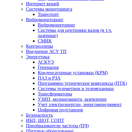
Интернет вещей
Системы мониторинга
Транспорт
Вибромониторинг
Вибромониторинг
Системы для центровки валов (в т.ч.
лазерные)
СМИК
Контроллеры
Внедрение АСУ ТП
Энергетика
АСКУЭ
Генерация
Конденсаторные установки (КРМ)
ПАЗ и РЗА
Программно технические комплексы (ПТК)
Системы телеметрии и телемеханики
Трансформаторы
УЗИП, молниезащита, заземление
Учет электроэнергии, энергоменеджмент
Цифровая подстанция
Безопасность
ИБП, ШОТ, СОПТ
Преобразователи частоты (ПЧ)
Щитовое оборудование