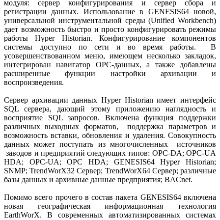
модуля: сервер конфигурирования и сервер сбора и
регистрации данных. Использование в GENESIS64 новой,
универсальной инструментальной среды (Unified Workbench)
дает возможность быстро и просто конфигурировать режимы
работы Hyper Historian. Конфигурирование компонентов
системы доступно по сети и во время работы. В
усовершенствованном меню, имеющем несколько закладок,
интегрирован навигатор ОРС-данных, а также добавлены
расширенные функции настройки архивации и
воспроизведения.
Сервер архивации данных Hyper Historian имеет интерфейс
SQL сервера, дающий этому приложению наглядность и
восприятие SQL запросов. Включена функция поддержки
различных выходных форматов, поддержка параметров и
возможность вставки, обновления и удаления. Совокупность
данных может поступать из многочисленных источников
заводов и предприятий следующих типов: OPC-DA; OPC-UA
HDA; OPC-UA; OPC HDA; GENESIS64 Hyper Historian;
SNMP; TrendWorX32 Сервер; TrendWorX64 Сервер; различные
базы данных и архивные данные предприятия; BACnet.
Помимо всего прочего в состав пакета GENESIS64 включена
новая географическая информационная технология
EarthWorX. В современных автоматизированных системах