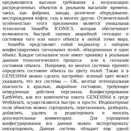
предъявляются высокие требования к визуализации
распределенных объектов в реальном масштабе времени,
таких, как: фабрики, заводы, различное оборудование,
месторождения нефти, газа и многие другие. Отличительной
особенностью этого приложения является уникальная
технология SmartPin ICONICS, которая обеспечивает
возможность быстрой оценки аварийной ситуации и
состояния того или иного объекта в любой точке мира.
SmartPin представляет собой индикатор с набором
конфигурируемых сигнальных полей, объединенных в один
объект. Каждое сигнальное поле имеет привязку к реальным
данным технологического процесса или к сигналам
состояния объекта. Например, во многих системах принято
определять состояние объекта по цвету полей. Также и в
GENESIS64 можно сделать настройки: зеленый цвет может
указывать, что все системы — OK, желтые потенциальная
опасность и красные, аварийное состояние, требующее
немедленные действия персонала. Конфигурирование
EarthWorx, как все компоненты пакета GENESIS64 в среде
Workbench, осуществляются быстро и просто. Индикаторные
поля объектов можно сортировать, перетаскивать, разбирать,
добавлять, удалять и редактировать и вносить
дополнительные комментарии. Для упрощения
конфигурирования все данные можно экспортировать/
импортировать. Данная система обладает еще одной