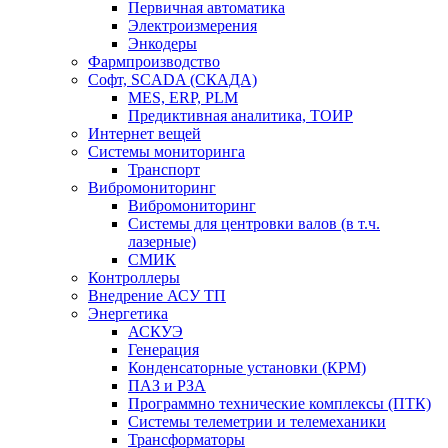
Первичная автоматика
Электроизмерения
Энкодеры
Фармпроизводство
Софт, SCADA (СКАДА)
MES, ERP, PLM
Предиктивная аналитика, ТОИР
Интернет вещей
Системы мониторинга
Транспорт
Вибромониторинг
Вибромониторинг
Системы для центровки валов (в т.ч.
лазерные)
СМИК
Контроллеры
Внедрение АСУ ТП
Энергетика
АСКУЭ
Генерация
Конденсаторные установки (КРМ)
ПАЗ и РЗА
Программно технические комплексы (ПТК)
Системы телеметрии и телемеханики
Трансформаторы