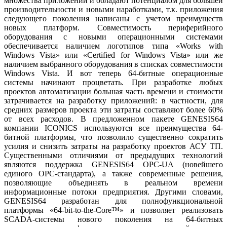
множества приложений и обладают потенциалом для большей
производительности и новыми наработками, т.к. приложения
следующего поколения написаны с учетом преимуществ
новых платформ. Совместимость периферийного
оборудования с новыми операционными системами
обеспечивается наличием логотипов типа «Works with
Windows Vista» или «Certified for Windows Vista» или же
наличием выбранного оборудования в списках совместимости
Windows Vista. И вот теперь 64-битные операционные
системы начинают процветать. При разработке любых
проектов автоматизации большая часть времени и стоимости
затрачивается на разработку приложений: в частности, для
средних размеров проекта эти затраты составляют более 60%
от всех расходов. В предложенном пакете GENESIS64
компании ICONICS используются все преимущества 64-
битной платформы, что позволило существенно сократить
усилия и снизить затраты на разработку проектов АСУ ТП.
Существенными отличиями от предыдущих технологий
являются поддержка GENESIS64 OPC-UA (новейшего
единого ОРС-стандарта), а также современные решения,
позволяющие объединять в реальном времени
информационные потоки предприятия. Другими словами,
GENESIS64 разработан для полнофункциональной
платформы «64-bit-to-the-Core™» и позволяет реализовать
SCADA-системы нового поколения на 64-битных