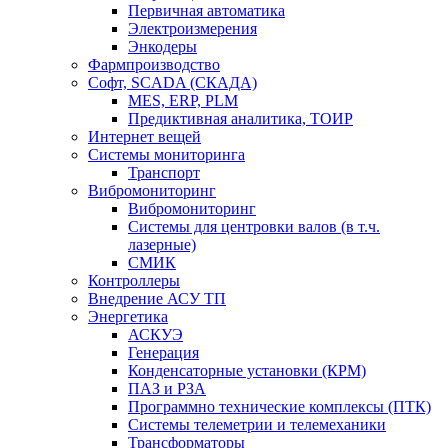
Первичная автоматика
Электроизмерения
Энкодеры
Фармпроизводство
Софт, SCADA (СКАДА)
MES, ERP, PLM
Предиктивная аналитика, ТОИР
Интернет вещей
Системы мониторинга
Транспорт
Вибромониторинг
Вибромониторинг
Системы для центровки валов (в т.ч.
лазерные)
СМИК
Контроллеры
Внедрение АСУ ТП
Энергетика
АСКУЭ
Генерация
Конденсаторные установки (КРМ)
ПАЗ и РЗА
Программно технические комплексы (ПТК)
Системы телеметрии и телемеханики
Трансформаторы