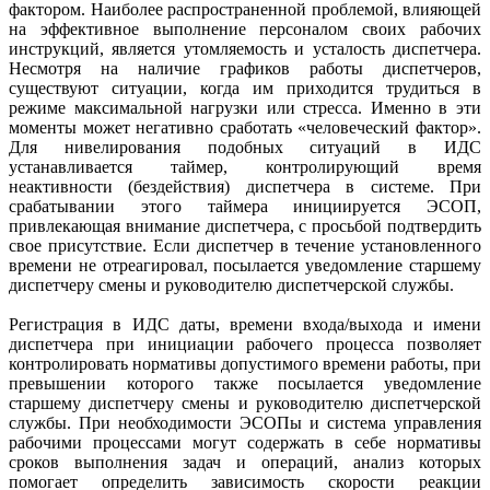
фактором. Наиболее распространенной проблемой, влияющей
на эффективное выполнение персоналом своих рабочих
инструкций, является утомляемость и усталость диспетчера.
Несмотря на наличие графиков работы диспетчеров,
существуют ситуации, когда им приходится трудиться в
режиме максимальной нагрузки или стресса. Именно в эти
моменты может негативно сработать «человеческий фактор».
Для нивелирования подобных ситуаций в ИДС
устанавливается таймер, контролирующий время
неактивности (бездействия) диспетчера в системе. При
срабатывании этого таймера инициируется ЭСОП,
привлекающая внимание диспетчера, с просьбой подтвердить
свое присутствие. Если диспетчер в течение установленного
времени не отреагировал, посылается уведомление старшему
диспетчеру смены и руководителю диспетчерской службы.
Регистрация в ИДС даты, времени входа/выхода и имени
диспетчера при инициации рабочего процесса позволяет
контролировать нормативы допустимого времени работы, при
превышении которого также посылается уведомление
старшему диспетчеру смены и руководителю диспетчерской
службы. При необходимости ЭСОПы и система управления
рабочими процессами могут содержать в себе нормативы
сроков выполнения задач и операций, анализ которых
помогает определить зависимость скорости реакции