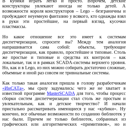
В кубики играть легко и просто. Впрочем, детские
конструкторы увлекают иногда не только детей. А
возможности короля конструкторов – Lego – безграничны и
пробуждают неуемную фантазию у всякого, кто однажды взял
в руки эти простейшие, на первый взгляд, кусочки
пластмассы.
Но какое отношение все это имеет к системам
диспетчеризации, спросите вы? Между тем аналогия
напрашивается сама собой: объекты, требующие
диспетчеризации, как правило, простейшие и типовые. Столь
же простые и типовые и средства их контроля – как
локальные, так и в рамках SCADA-системы верхнего уровня.
Но, как и в Lego, из них можно собирать достаточно сложные,
объемные и иной раз совсем не тривиальные системы.
Как только такая аналогия пришла в голову разработчикам
«ИнСАТа»
, мы сразу задумались: чего же не хватает в
известной программе
MasterSCADA
для того, чтобы процесс
сборки систем диспетчеризации стал столь же простым и
увлекательным, как и детское творчество? И начали
пристально рассматривать имеющиеся у нас «кубики». Ну
конечно, все обычные возможности по созданию библиотек у
нас были. Причем не только библиотек, собранных из
графических или алгоритмических «примитивов», но и