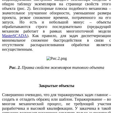
общую таблицу экземпляров на странице свойств этого
объекта (рис. 2). Бесспорные плюсы подобного механизма –
значительное улучшение обзорности, уменьшение размера
проекта, резкое снижение времени, потраченного на его
запуск. Но есть и небольшой минус – объекты
обрабатываются строго последовательно (предыдущий
механизм работает в рамках многопоточной модели
MasterSCADA
). Как правило, для задач диспетчеризации
минимальное снижение быстродействия в связи с
отсутствием распараллеливания обработки является
несущественным.
Рис. 2.
Правка свойств экземпляров типового объекта
Закрытые объекты
Совершенно очевидно, что для тиражируемых задач главное –
создать и отладить образец или шаблон. Тиражирование – во
многом механический процесс, не требующий участия
разработчика и высокой квалификации. У заказчика в такой
ситуации возникает искушение заплатить только за пилотный