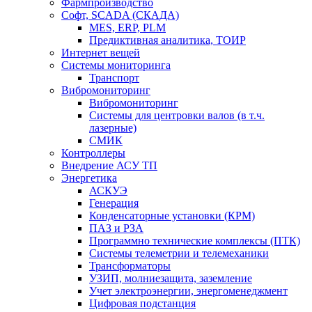
Фармпроизводство
Софт, SCADA (СКАДА)
MES, ERP, PLM
Предиктивная аналитика, ТОИР
Интернет вещей
Системы мониторинга
Транспорт
Вибромониторинг
Вибромониторинг
Системы для центровки валов (в т.ч.
лазерные)
СМИК
Контроллеры
Внедрение АСУ ТП
Энергетика
АСКУЭ
Генерация
Конденсаторные установки (КРМ)
ПАЗ и РЗА
Программно технические комплексы (ПТК)
Системы телеметрии и телемеханики
Трансформаторы
УЗИП, молниезащита, заземление
Учет электроэнергии, энергоменеджмент
Цифровая подстанция