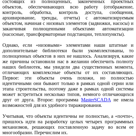
состоящих из полноценных, законченных проектных
объектов, обеспечивающих всю работу (отображение,
контроль, обработка, контроль доступа, сообщения,
архивирование, тренды, отчеты) с автоматизируемым
объектом, начиная с низовых элементов (задвижки, насосы) и
заканчивая полноценными объектами автоматизации
(насосные, трансформаторные подстанции, теплопункты).
Однако, если «низовыми» элементами наши штатные и
дополнительные библиотеки были укомплектованы, то
полноценных объектов в них не нашлось. Анализируя, какие
же причины остановили нас в желании обеспечить полноту
наших библиотек, мы увидели два существенных момента,
отличающих комплексные объекты от их составляющих.
Первое: эти объекты очень похожи, но полностью
идентичными они бывают только в рамках одной серии или
этапа строительства, поэтому даже в рамках одной системы
может встретиться несколько типов, немного отличающихся
друг от друга. Второе: программа
MasterSCADA
не имела
возможностей для их удобного тиражирования.
Учитывая, что объекты идентичны не полностью, а «почти»,
пришлось идти на разработку целых четырех программных
механизмов, решающих поставленную задачу во всем ее
многообразии. Перечислим их.