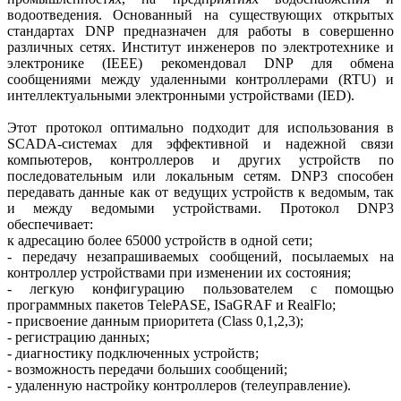
водоотведения. Основанный на существующих открытых
стандартах DNP предназначен для работы в совершенно
различных сетях. Институт инженеров по электротехнике и
электронике (IEEE) рекомендовал DNP для обмена
сообщениями между удаленными контроллерами (RTU) и
интеллектуальными электронными устройствами (IED).
Этот протокол оптимально подходит для использования в
SCADA-системах для эффективной и надежной связи
компьютеров, контроллеров и других устройств по
последовательным или локальным сетям. DNP3 способен
передавать данные как от ведущих устройств к ведомым, так
и между ведомыми устройствами. Протокол DNP3
обеспечивает:
к адресацию более 65000 устройств в одной сети;
- передачу незапрашиваемых сообщений, посылаемых на
контроллер устройствами при изменении их состояния;
- легкую конфигурацию пользователем с помощью
программных пакетов TelePASE, ISaGRAF и RealFlo;
- присвоение данным приоритета (Class 0,1,2,3);
- регистрацию данных;
- диагностику подключенных устройств;
- возможность передачи больших сообщений;
- удаленную настройку контроллеров (телеуправление).