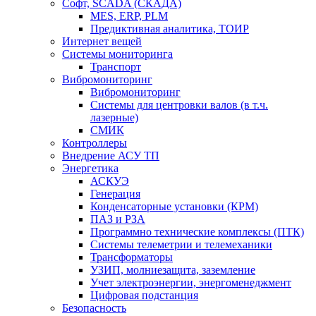
Софт, SCADA (СКАДА)
MES, ERP, PLM
Предиктивная аналитика, ТОИР
Интернет вещей
Системы мониторинга
Транспорт
Вибромониторинг
Вибромониторинг
Системы для центровки валов (в т.ч.
лазерные)
СМИК
Контроллеры
Внедрение АСУ ТП
Энергетика
АСКУЭ
Генерация
Конденсаторные установки (КРМ)
ПАЗ и РЗА
Программно технические комплексы (ПТК)
Системы телеметрии и телемеханики
Трансформаторы
УЗИП, молниезащита, заземление
Учет электроэнергии, энергоменеджмент
Цифровая подстанция
Безопасность