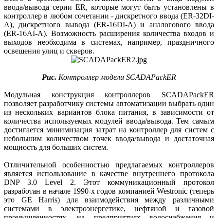
ввода/вывода серии ER, которые могут быть установлены в
контроллер в любом сочетании - дискретного ввода (ER-32DI-
A), дискретного вывода (ER-16DI-A) и аналогового ввода
(ER-16AI-A). Возможность расширения количества входов и
выходов необходима в системах, например, праздничного
освещения улиц и скверов.
Рис.
Контроллер модели SCADAPackER
Модульная конструкция контроллеров SCADAPackER
позволяет разработчику системы автоматизации выбрать один
из нескольких вариантов блока питания, в зависимости от
количества используемых модулей ввода/вывода. Тем самым
достигается минимизация затрат на контроллер для систем с
небольшим количеством точек ввода/вывода и достаточная
мощность для больших систем.
Отличительной особенностью предлагаемых контроллеров
является использование в качестве внутреннего протокола
DNP 3.0 Level 2. Этот коммуникационный протокол
разработан в начале 1990-х годов компанией Westronic (теперь
это GE Harris) для взаимодействия между различными
системами в электроэнергетике, нефтяной и газовой
промышленностях, на предприятиях водоснабжения и