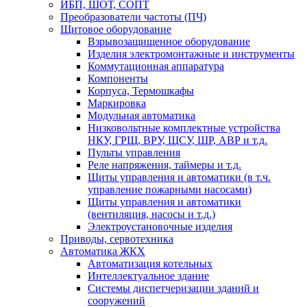
ИБП, ШОТ, СОПТ
Преобразователи частоты (ПЧ)
Щитовое оборудование
Взрывозащищенное оборудование
Изделия электромонтажные и инструменты
Коммутационная аппаратура
Компоненты
Корпуса, Термошкафы
Маркировка
Модульная автоматика
Низковольтные комплектные устройства
НКУ, ГРЩ, ВРУ, ЩСУ, ШР, АВР и т.д.
Пульты управления
Реле напряжения, таймеры и т.д.
Щиты управления и автоматики (в т.ч.
управление пожарными насосами)
Щиты управления и автоматики
(вентиляция, насосы и т.д.)
Электроустановочные изделия
Приводы, сервотехника
Автоматика ЖКХ
Автоматизация котельных
Интеллектуальное здание
Системы диспетчеризации зданий и
сооружений