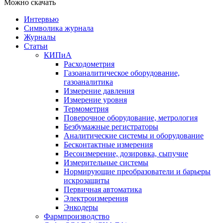
Можно скачать
Интервью
Символика журнала
Журналы
Статьи
КИПиА
Расходометрия
Газоаналитическое оборудование,
газоаналитика
Измерение давления
Измерение уровня
Термометрия
Поверочное оборудование, метрология
Безбумажные регистраторы
Аналитические системы и оборудование
Бесконтактные измерения
Весоизмерение, дозировка, сыпучие
Измерительные системы
Нормирующие преобразователи и барьеры
искрозащиты
Первичная автоматика
Электроизмерения
Энкодеры
Фармпроизводство