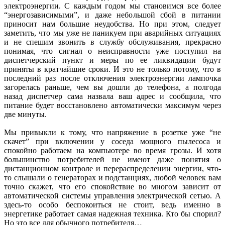
электроэнергии. С каждым годом мы становимся все более
“энергозависимыми”, и даже небольшой сбой в питании
приносит нам большие неудобства. Но при этом, следует
заметить, что мы уже не паникуем при аварийных ситуациях
и не спешим звонить в службу обслуживания, прекрасно
понимая, что сигнал о неисправности уже поступил на
диспетчерский пункт и меры по ее ликвидации будут
приняты в кратчайшие сроки. И это не только потому, что в
последний раз после отключения электроэнергии лампочка
загорелась раньше, чем вы дошли до телефона, а полгода
назад диспетчер сама назвала ваш адрес и сообщила, что
питание будет восстановлено автоматически максимум через
две минуты.
Мы привыкли к тому, что напряжение в розетке уже “не
скачет” при включении у соседа мощного пылесоса и
спокойно работаем на компьютере во время грозы. И хотя
большинство потребителей не имеют даже понятия о
дистанционном контроле и перераспределении энергии, что-
то слышали о генераторах и подстанциях, любой человек вам
точно скажет, что его спокойствие во многом зависит от
автоматической системы управления электрической сетью. А
здесь-то особо беспокоиться не стоит, ведь именно в
энергетике работает самая надежная техника. Кто бы спорил?
Но это все для обычного потребителя…