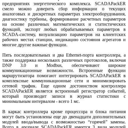
предприятиях энергетического комплекса. SCADAPackER
смело можно доверить сбор информации о текущих
аналоговых и дискретных параметрах электрооборудования,
диагностику турбины, формирование расчетных параметров
на основе различных математических и статистических
функций, экспорт любых обрабатываемых параметров в
SCADA-систему, визуализацию параметров на клиентских
рабочих местах станции, индикацию состояния агрегатов и
многие другие важные функции.
Пять последовательных и два Ethernet-порта контроллера, а
также поддержка нескольких различных протоколов, включая
DNP 3.0 и Modbus, обеспечивают широкие
коммуникационные возможности. Встроенные функции
маршрутизатора помогают интегрировать SCADAPackER в
комплексные коммуникационные сети и минимизировать
сетевой трафик. Еще одним достоинством контроллера
SCADAPackER является встроенный регистратор событий,
который производит записи в журнал статистики с
минимальным интервалом - всего 1 мс.
В каркас контроллера кроме процессора и блока питания
могут быть установлены еще до двенадцати дополнительных
модулей ввода/вывода с возможностью “горячей” замены.
Всего в арсенале SCADAPackER имеется 3 вида модулей