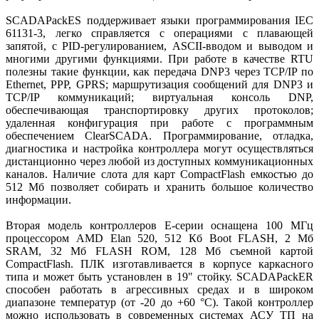
SCADAPackES поддерживает языки программирования IEC
61131-3, легко справляется с операциями с плавающей
запятой, с PID-регулированием, ASCII-вводом и выводом и
многими другими функциями. При работе в качестве RTU
полезны такие функции, как передача DNP3 через TCP/IP по
Ethernet, PPP, GPRS; маршрутизация сообщений для DNP3 и
TCP/IP коммуникаций; виртуальная консоль DNP,
обеспечивающая транспортировку других протоколов;
удаленная конфигурация при работе с программным
обеспечением ClearSCADA. Программирование, отладка,
диагностика и настройка контроллера могут осуществляться
дистанционно через любой из доступных коммуникационных
каналов. Наличие слота для карт CompactFlash емкостью до
512 Мб позволяет собирать и хранить большое количество
информации.
Вторая модель контроллеров Е-серии оснащена 100 МГц
процессором AMD Elan 520, 512 Кб Boot FLASH, 2 Мб
SRAM, 32 Мб FLASH ROM, 128 Мб съемной картой
CompactFlash. ПЛК изготавливается в корпусе каркасного
типа и может быть установлен в 19" стойку. SCADAPackER
способен работать в агрессивных средаx и в широком
диапазоне температур (от -20 до +60 °С). Такой контроллер
можно использовать в современных системах АСУ ТП на