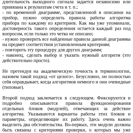
длительность выходного сигнала задается независимо или
привязана к результатам счета и т. п.;
- по временной диаг­рамме, представленной в описании на
прибор, нужно определить правила работы алгоритма
прибора по каждому из критериев. Как мы уже упоминали,
достоверность такого определения остается каждый раз под
вопросом, если только это четко не описано;
- нужно проверить все найденные правила данной диаграммы
на предмет соответствия установленным критериям;
- повторить эту процедуру для других диаграмм;
- наконец, сделать выбор и указать нужный алгоритм (это
действительно просто).
Не претендуя на академическую точность в терминологии,
назовем такой подход «от целого». Безусловно, он полностью
себя оправдывает, когда алгоритмов немного и они очевидные
(типовые).
Второй подход заключается в следующем. Фиксируются и
подробно описываются правила функционирования
отдельных блоков (модулей), отвечающих за действие
алгоритма. Указываются варианты работы этих блоков и
парамет­ры, определяющие их работу. Здесь очень важно
выделить два обстоятельства. Во‑первых, эти модули должны
быть связаны с критериями проверки, о которых мы уже