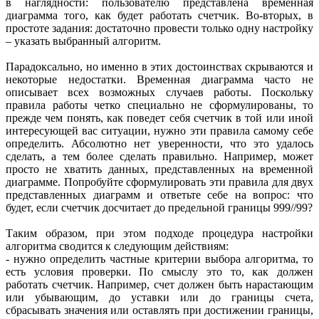
в наглядности: пользователю представлена временная
диаграмма того, как будет работать счетчик. Во‑вторых, в
простоте задания: достаточно провести только одну настройку
– указать выбранный алгоритм.
Парадоксально, но именно в этих достоинствах скрываются и
некоторые недостатки. Временная диаграмма часто не
описывает всех возможных случаев работы. Поскольку
правила работы четко специально не сформулированы, то
прежде чем понять, как поведет себя счетчик в той или иной
интересующей вас ситуации, нужно эти правила самому себе
определить. Абсолютно нет уверенности, что это удалось
сделать, а тем более сделать правильно. Например, может
просто не хватить данных, представленных на временной
диаграмме. Попробуйте сформулировать эти правила для двух
представленных диаграмм и ответьте себе на вопрос: что
будет, если счетчик досчитает до предельной границы 999//99?
Таким образом, при этом подходе процедура настройки
алгоритма сводится к следующим действиям:
- нужно определить частные критерии выбора алгоритма, то
есть условия проверки. По смыслу это то, как должен
работать счетчик. Например, счет должен быть нарастающим
или убывающим, до уставки или до границы счета,
сбрасывать значения или оставлять при достижении границы,