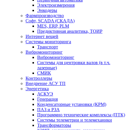
Электроизмерения
Энкодеры
Фармпроизводство
Софт, SCADA (СКАДА)
MES, ERP, PLM
Предиктивная аналитика, ТОИР
Интернет вещей
Системы мониторинга
Транспорт
Вибромониторинг
Вибромониторинг
Системы для центровки валов (в т.ч.
лазерные)
СМИК
Контроллеры
Внедрение АСУ ТП
Энергетика
АСКУЭ
Генерация
Конденсаторные установки (КРМ)
ПАЗ и РЗА
Программно технические комплексы (ПТК)
Системы телеметрии и телемеханики
Трансформаторы