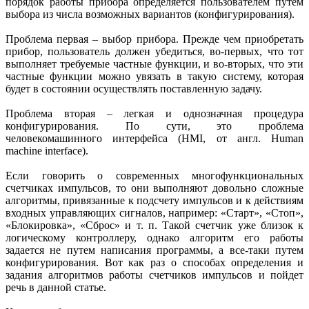
порядок работы прибора определяется пользователем путем
выбора из числа возможных вариантов (конфигурирования).
Проблема первая – выбор прибора. Прежде чем приобретать
прибор, пользователь должен убедиться, во‑первых, что тот
выполняет требуемые частные функции, и во‑вторых, что эти
частные функции можно увязать в такую систему, которая
будет в состоянии осуществлять поставленную задачу.
Проблема вторая – легкая и однозначная процедура
конфигурирования. По сути, это проблема
человекомашинного интерфейса (HMI, от англ. Human
machine interface).
Если говорить о современных многофункциональных
счетчиках импульсов, то они выполняют довольно сложные
алгоритмы, привязанные к подсчету импульсов и к действиям
входных управляющих сигналов, например: «Старт», «Стоп»,
«Блокировка», «Сброс» и т. п. Такой счетчик уже близок к
логическому контроллеру, однако алгоритм его работы
задается не путем написания программы, а все-таки путем
конфигурирования. Вот как раз о способах определения и
задания алгоритмов работы счетчиков импульсов и пойдет
речь в данной статье.