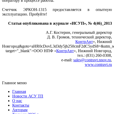
оператору в процессе работы.
Счетчик ЭРКОН‑1315 предоставляется в опытную
эксплуатацию. Пробуйте!
Статья опубликована в журнале «ИСУП», № 4(46)_2013
А.Г. Костерин, генеральный директор
Д. В. Громов, технический директор,
КонтрАвт
», Нижний
Новгород&goto=aHR0cDovL3d3dy5jb250cmF2dC5ydS8=&utm_sou
target="_blank">ООО НПФ «
КонтрАвт
», Нижний Новгород,
тел.: (831) 260-0308,
e‑mail:
sales@contravt.nnov.ru
,
www.contravt.ru
Главное меню
Главная
Новости АСУ ТП
О нас
Контакты
Авторам