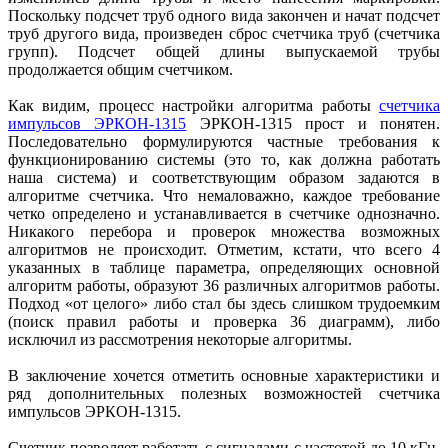
Поскольку подсчет труб одного вида закончен и начат подсчет
труб другого вида, произведен сброс счетчика труб (счетчика
групп). Подсчет общей длины выпускаемой трубы
продолжается общим счетчиком.
Как видим, процесс настройки алгоритма работы
счетчика
импульсов ЭРКОН-1315
ЭРКОН-1315 прост и понятен.
Последовательно формулируются частные требования к
функционированию системы (это то, как должна работать
наша система) и соответствующим образом задаются в
алгоритме счетчика. Что немаловажно, каждое требование
четко определено и устанавливается в счетчике одно­значно.
Никакого перебора и проверок множества возможных
алгоритмов не происходит. Отметим, кстати, что всего 4
указанных в таблице параметра, определяющих основной
алгоритм работы, образуют 36 различных алгоритмов работы.
Подход «от целого» либо стал бы здесь слишком трудоемким
(поиск правил работы и проверка 36 диаграмм), либо
исключил из рассмотрения некоторые алгоритмы.
В заключение хочется отметить основные характеристики и
ряд дополнительных полезных возможностей счетчика
импульсов ЭРКОН‑1315.
Счетчик позволяет работать с сигналами с частотой до 10 кГц,