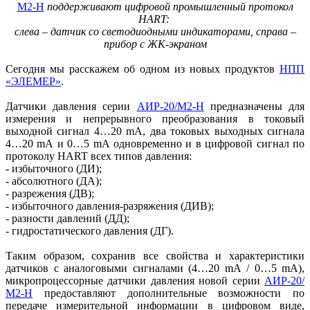
М2‑Н
поддерживают цифровой промышленный протокол
HART:
слева – датчик со светодиодными индикаторами, справа –
прибор с ЖК-экраном
Сегодня мы расскажем об одном из новых продуктов
НПП
«ЭЛЕМЕР»
.
Датчики давления серии
АИР‑20/М2‑Н
предназначены для
измерения и непрерывного преобразования в токовый
выходной сигнал 4…20 mА, два токовых выходных сигнала
4…20 mА и 0…5 mА одновременно и в цифровой сигнал по
протоколу HART всех типов давления:
- избыточного (ДИ);
- абсолютного (ДА);
- разрежения (ДВ);
- избыточного давления-разряжения (ДИВ);
- разности давлений (ДД);
- гидростатического давления (ДГ).
Таким образом, сохранив все свойства и характеристики
датчиков с аналоговыми сигналами (4…20 mА / 0…5 mА),
микропроцессорные датчики давления новой серии
АИР‑20/
М2‑Н
предоставляют дополнительные возможности по
передаче измерительной информации в цифровом виде,