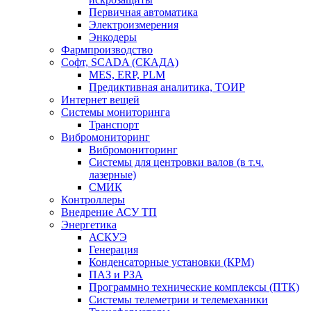
Первичная автоматика
Электроизмерения
Энкодеры
Фармпроизводство
Софт, SCADA (СКАДА)
MES, ERP, PLM
Предиктивная аналитика, ТОИР
Интернет вещей
Системы мониторинга
Транспорт
Вибромониторинг
Вибромониторинг
Системы для центровки валов (в т.ч.
лазерные)
СМИК
Контроллеры
Внедрение АСУ ТП
Энергетика
АСКУЭ
Генерация
Конденсаторные установки (КРМ)
ПАЗ и РЗА
Программно технические комплексы (ПТК)
Системы телеметрии и телемеханики