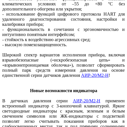
климатических условиях от –55 до +80 °C без
дополнительного обогрева или укрытия;
- использование функций цифрового протокола HART для
удаленного диагностирования состояния, настройки и
калибровки прибора;
- функциональность в сочетании с эргономичностью и
интуитивно понятным интерфейсом;
- стойкость к воздействию агрессивных сред;
- высокую помехозащищенность.
Широкий спектр вариантов исполнения прибора, включая
взрывобезопасные («искробезопасная цепь» и
«взрывонепроницаемая оболочка»), позволит сформировать
полный парк средств измерения давления на основе
единственной серии датчиков давления
АИР‑20/М2‑Н
!
Новые возможности индикатора
В датчиках давления серии
АИР‑20/М2‑Н
применен
встроенный индикатор с 3‑кнопочной клавиатурой. Яркие
светодиодные индикаторы с красным, зеленым и белым
свечением символов или ЖК-индикаторы с подсветкой
позволят легко считывать показания приборов как в
слабоосвещенных местах, так и под прямыми солнечными