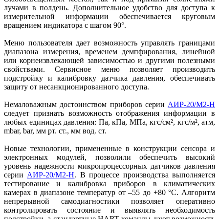
лучами в полдень. Дополнительное удобство для доступа к
измерительной информации обеспечивается круговым
вращением индикатора с шагом 90°.
Меню пользователя дает возможность управлять границами
диапазона измерения, временем демпфирования, линейной
или корнеизвлекающей зависимостью и другими полезными
свойствами. Сервисное меню позволяет производить
подстройку и калибровку датчика давления, обеспечивать
защиту от несанкционированного доступа.
Немаловажным достоинством приборов серии
АИР‑20/М2‑Н
следует признать возможность отображения информации в
любых единицах давления: Па, кПа, МПа, кгс/см², кгс/м², атм,
mbar, bar, мм рт. ст., мм вод. ст.
Новые технологии, примененные в конструкции сенсора и
электронных модулей, позволили обеспечить высокий
уровень надежности микропроцессорных датчиков давления
серии
АИР‑20/М2‑Н
. В процессе производства выполняется
тестирование и калибровка приборов в климатических
камерах в диапазоне температур от –55 до +80 °C. Алгоритм
непрерывной самодиагностики позволяет оперативно
контролировать состояние и выявлять необходимость
подстройки, а стандартные HART-команды дают возможность