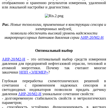
отображению и хранению результатов измерения, удаленной
или локальной настройке и диагностике.
Рис.
Новые технологии, примененные в конструкции сенсора и
электронных модулей,
позволили обеспечить высокий уровень надежности
микропроцессорных датчиков давления серии
АИР‑20/М2‑Н
Оптимальный выбор
АИР‑20/М2‑Н
– это оптимальный выбор средств измерения
давления для предприятий нефтегазовой отрасли, тепловой и
атомной энергетики. Почему так считают многие
заказчики
НПП «ЭЛЕМЕР»
?
Глубокая переработка схемотехнических решений в
сочетании с применением надежных сенсоров и
светодиодных индикаторов позволили придать датчику
давления
АИР‑20/М2‑Н
уникальное сочетание свойств:
- долговременную стабильность свойств и метрологических
параметров;
- способность устойчиво функционировать в жестких