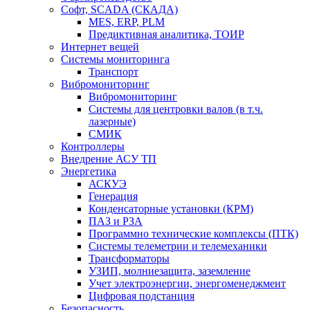
Софт, SCADA (СКАДА)
MES, ERP, PLM
Предиктивная аналитика, ТОИР
Интернет вещей
Системы мониторинга
Транспорт
Вибромониторинг
Вибромониторинг
Системы для центровки валов (в т.ч.
лазерные)
СМИК
Контроллеры
Внедрение АСУ ТП
Энергетика
АСКУЭ
Генерация
Конденсаторные установки (КРМ)
ПАЗ и РЗА
Программно технические комплексы (ПТК)
Системы телеметрии и телемеханики
Трансформаторы
УЗИП, молниезащита, заземление
Учет электроэнергии, энергоменеджмент
Цифровая подстанция
Безопасность