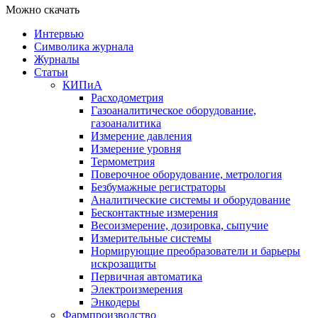
Можно скачать
Интервью
Символика журнала
Журналы
Статьи
КИПиА
Расходометрия
Газоаналитическое оборудование,
газоаналитика
Измерение давления
Измерение уровня
Термометрия
Поверочное оборудование, метрология
Безбумажные регистраторы
Аналитические системы и оборудование
Бесконтактные измерения
Весоизмерение, дозировка, сыпучие
Измерительные системы
Нормирующие преобразователи и барьеры
искрозащиты
Первичная автоматика
Электроизмерения
Энкодеры
Фармпроизводство