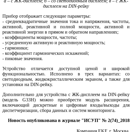
а – с ЖК-дисплеем; б – со светодиодным дисплеем; в – с ЖК-
дисплеем на DIN-рейку
Прибор отображает следующие параметры:
- среднеквадратичные значения тока и напряжения, частоты,
активной, реактивной и полной мощности, активной и
реактивной энергии в прямом и обратном направлениях;
- коэффициенты мощности, частоты;
- усредненную активную и реактивную ­мощность;
- гармоники;
- коэффициент гармонических искажений;
- пиковые значения.
Устройство отличается доступной ценой и широкой
функциональностью. Исполнено в трех вариантах: со
светодиодным, жидкокристаллическим экраном, а также для
установки на DIN-рейку.
Дополнительно для устройства с ЖК-дисплеем на DIN-рейку
(модель G33H) можно приобрести модуль расширения,
включающий дискретные и цифровые входы/выходы для
диспетчеризации, сбора данных и систем мониторинга.
Новость опубликована в журнале "ИСУП" № 2(74)_2018
Компания EKF, г. Москва,