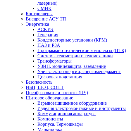
лазерные)
СМИК
Контроллеры
Внедрение АСУ ТП
Энергетика
АСКУЭ
Генерация
Конденсаторные установки (КРМ)
ПАЗ и РЗА
Программно технические комплексы (ПТК)
Системы телеметрии и телемеханики
Трансформаторы
УЗИП, молниезащита, заземление
Учет электроэнергии, энергоменеджмент
Цифровая подстанция
Безопасность
ИБП, ШОТ, СОПТ
Преобразователи частоты (ПЧ)
Щитовое оборудование
Взрывозащищенное оборудование
Изделия электромонтажные и инструменты
Коммутационная аппаратура
Компоненты
Корпуса, Термошкафы
Маркировка