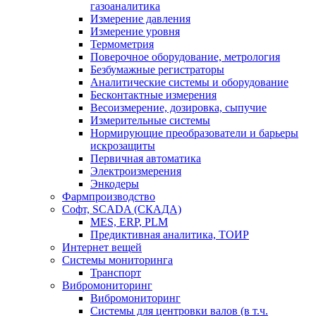
газоаналитика
Измерение давления
Измерение уровня
Термометрия
Поверочное оборудование, метрология
Безбумажные регистраторы
Аналитические системы и оборудование
Бесконтактные измерения
Весоизмерение, дозировка, сыпучие
Измерительные системы
Нормирующие преобразователи и барьеры
искрозащиты
Первичная автоматика
Электроизмерения
Энкодеры
Фармпроизводство
Софт, SCADA (СКАДА)
MES, ERP, PLM
Предиктивная аналитика, ТОИР
Интернет вещей
Системы мониторинга
Транспорт
Вибромониторинг
Вибромониторинг
Системы для центровки валов (в т.ч.