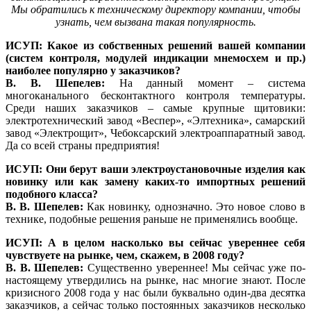
Мы обратились к техническому директору компании, чтобы
узнать, чем вызвана такая популярность.
ИСУП: Какое из собственных решений вашей компании
(систем контроля, модулей индикации мнемосхем и пр.)
наиболее популярно у заказчиков?
В. В. Шепелев:
На данный момент – система
многоканального бесконтактного контроля температуры.
Среди наших заказчиков – самые крупные щитовики:
электротехнический завод «Веспер», «Элтехника», самарский
завод «Электрощит», Чебоксарский электроаппаратный завод.
Да со всей страны предприятия!
ИСУП: Они берут ваши электроустановочные изделия как
новинку или как замену каких-то импортных решений
подобного класса?
В. В. Шепелев:
Как новинку, однозначно. Это новое слово в
технике, подобные решения раньше не применялись вообще.
ИСУП: А в целом насколько вы сейчас увереннее себя
чувствуете на рынке, чем, скажем, в 2008 году?
В. В. Шепелев:
Существенно увереннее! Мы сейчас уже по-
настоящему утвердились на рынке, нас многие знают. После
кризисного 2008 года у нас были буквально один-два десятка
заказчиков, а сейчас только постоянных заказчиков несколько