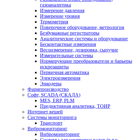
газоаналитика
Измерение давления
Измерение уровня
Термометрия
Поверочное оборудование, метрология
Безбумажные регистраторы
Аналитические системы и оборудование
Бесконтактные измерения
Весоизмерение, дозировка, сыпучие
Измерительные системы
Нормирующие преобразователи и барьеры
искрозащиты
Первичная автоматика
Электроизмерения
Энкодеры
Фармпроизводство
Софт, SCADA (СКАДА)
MES, ERP, PLM
Предиктивная аналитика, ТОИР
Интернет вещей
Системы мониторинга
Транспорт
Вибромониторинг
Вибромониторинг
Системы для центровки валов (в т.ч.