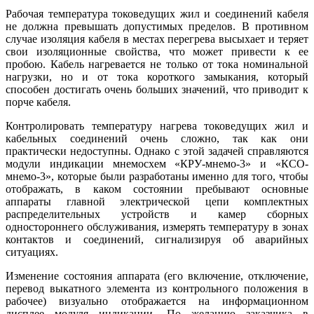
Рабочая температура токоведущих жил и соединений кабеля
не должна превышать допустимых пределов. В противном
случае изоляция кабеля в местах перегрева высыхает и теряет
свои изоляционные свойства, что может привести к ее
пробою. Кабель нагревается не только от тока номинальной
нагрузки, но и от тока короткого замыкания, который
способен достигать очень больших значений, что приводит к
порче кабеля.
Контролировать температуру нагрева токоведущих жил и
кабельных соединений очень сложно, так как они
практически недоступны. Однако с этой задачей справляются
модули индикации мнемосхем «КРУ-мнемо‑3» и «КСО-
мнемо‑3», которые были разработаны именно для того, чтобы
отображать, в каком состоянии пребывают основные
аппараты главной электрической цепи комплектных
распределительных устройств и камер сборных
одностороннего обслуживания, измерять температуру в зонах
контактов и соединений, сигнализируя об аварийных
ситуациях.
Изменение состояния аппарата (его включение, отключение,
перевод выкатного элемента из контрольного положения в
рабочее) визуально отображается на информационном
дисплее модуля индикации. По желанию заказчика в