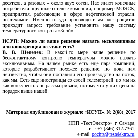
десятков, а разовых – около двух сотен. Нас знают конечные
потребители: крупные сетевые компании, например МОЭСК,
предприятия, работающие в сфере нефтегазовой отрасли,
нефтехимии. Именно оттуда производителям электрощитов
приходит запрос: требование установить нашу систему
температурного контроля «Зной».
ИСУП: Можно ли ваше решение назвать эксклюзивным
или конкуренция все-таки есть?
В. В. Шепелев:
В какой-то мере наше решение по
бесконтактному контролю температуры можно назвать
эксклюзивным. На нашем рынке есть еще пара компаний,
которые разрабатывают похожее решение, но пока нам
неизвестно, чтобы они поставили его производство на поток,
как мы. Есть еще иностранцы со своей телеметрией, но мы их
как конкурентов не рассматриваем, потому что у них цена на
порядок выше нашей.
Материал опубликован
в журнале «ИСУП», № 2(68)_2017
НПП «ТестЭлектро», г. Самара,
тел.: +7 (846) 312-7361,
e‑mail:
pochta@testelektro.ru
,